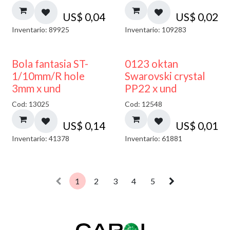
US$
0,04
US$
0,02
Inventario: 89925
Inventario: 109283
Bola fantasia ST-
0123 oktan
1/10mm/R hole
Swarovski crystal
3mm x und
PP22 x und
Cod: 13025
Cod: 12548
US$
0,14
US$
0,01
Inventario: 41378
Inventario: 61881
1
2
3
4
5