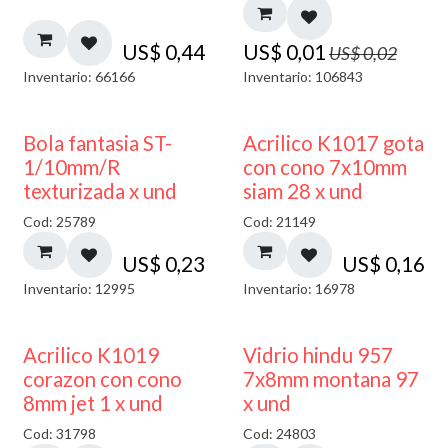
US$
0,44
US$
0,01
US$
0,02
Inventario: 66166
Inventario: 106843
Bola fantasia ST-
Acrilico K1017 gota
1/10mm/R
con cono 7x10mm
texturizada x und
siam 28 x und
Cod: 25789
Cod: 21149
US$
0,23
US$
0,16
Inventario: 12995
Inventario: 16978
40% DESCUENTO
Acrilico K1019
Vidrio hindu 957
corazon con cono
7x8mm montana 97
8mm jet 1 x und
x und
Cod: 31798
Cod: 24803