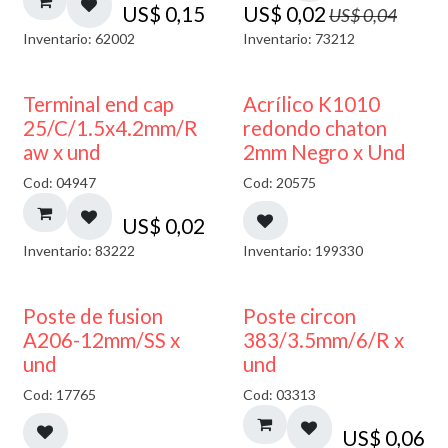
US$
0,15
US$
0,02
US$
0,04
Inventario: 62002
Inventario: 73212
50% DESCUENTO
Terminal end cap
Acrílico K1010
25/C/1.5x4.2mm/R
redondo chaton
aw x und
2mm Negro x Und
Cod: 04947
Cod: 20575
US$
0,02
Inventario: 83222
Inventario: 199330
Poste de fusion
Poste circon
A206-12mm/SS x
383/3.5mm/6/R x
und
und
Cod: 17765
Cod: 03313
US$
0,06