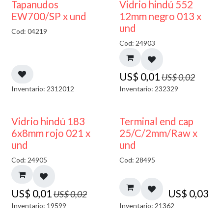
50% DESCUENTO
40% DESCUENTO
Tapanudos
Vidrio hindú 552
EW700/SP x und
12mm negro 013 x
und
Cod: 04219
Cod: 24903
US$
0,01
US$
0,02
Inventario: 2312012
Inventario: 232329
40% DESCUENTO
Vidrio hindú 183
Terminal end cap
6x8mm rojo 021 x
25/C/2mm/Raw x
und
und
Cod: 24905
Cod: 28495
US$
0,01
US$
0,03
US$
0,02
Inventario: 19599
Inventario: 21362