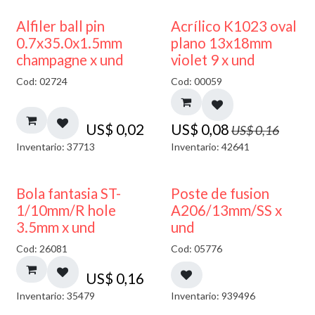
50% DESCUENTO
Alfiler ball pin
Acrílico K1023 oval
0.7x35.0x1.5mm
plano 13x18mm
champagne x und
violet 9 x und
Cod: 02724
Cod: 00059
US$
0,02
US$
0,08
US$
0,16
Inventario: 37713
Inventario: 42641
Bola fantasia ST-
Poste de fusion
1/10mm/R hole
A206/13mm/SS x
3.5mm x und
und
Cod: 26081
Cod: 05776
US$
0,16
Inventario: 35479
Inventario: 939496