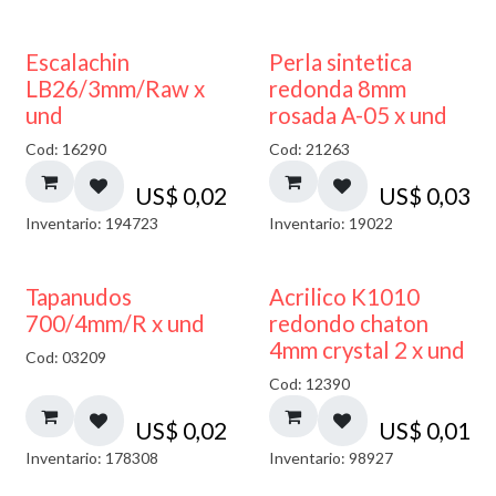
Escalachin
Perla sintetica
LB26/3mm/Raw x
redonda 8mm
und
rosada A-05 x und
Cod: 16290
Cod: 21263
US$
0,02
US$
0,03
Inventario: 194723
Inventario: 19022
50% DESCUENTO
Tapanudos
Acrilico K1010
700/4mm/R x und
redondo chaton
4mm crystal 2 x und
Cod: 03209
Cod: 12390
US$
0,02
US$
0,01
Inventario: 178308
Inventario: 98927