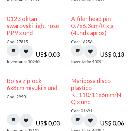
0123 oktan
Alfiler head pin
swarovski light rose
0.7x6.3cm/R x g
PP9 x und
(4unds aprox)
Cod: 27815
Cod: 16256
US$
0,03
US$
0,13
Inventario: 30240
Inventario: 40094
¡NUEVO!
Bolsa ziplock
Mariposa disco
6x8cm miyuki x und
plastico
KE110/11x6mm/N
Cod: 29501
Q x und
Cod: 01691
US$
0,03
US$
0,06
Inventario: 32105
Inventario: 48482