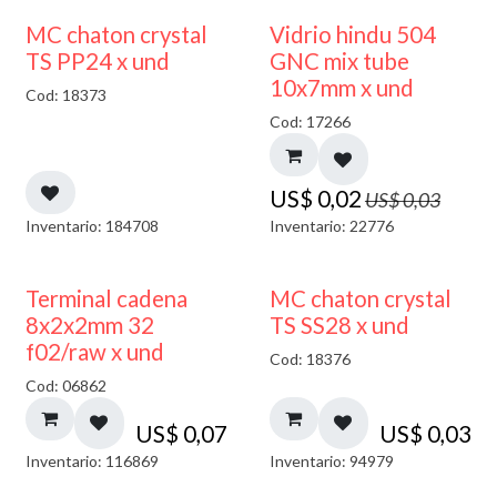
40% DESCUENTO
MC chaton crystal
Vidrio hindu 504
TS PP24 x und
GNC mix tube
10x7mm x und
Cod: 18373
Cod: 17266
US$
0,02
US$
0,03
Inventario: 184708
Inventario: 22776
Terminal cadena
MC chaton crystal
8x2x2mm 32
TS SS28 x und
f02/raw x und
Cod: 18376
Cod: 06862
US$
0,07
US$
0,03
Inventario: 116869
Inventario: 94979