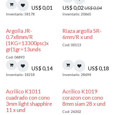
US$
0,01
US$
0,02
US$
0,04
Inventario: 58178
Inventario: 20665
Argolla JR-
Riaza argolla SR-
0.7x8mm/R
6mm/R x und
(1KG=13300psc)x
Cod: 00113
gr(1gr=13unds
Cod: 06893
US$
0,14
US$
0,18
Inventario: 18218
Inventario: 28694
50% DESCUENTO
Acrilico K1011
Acrilico K1019
cuadrado con cono
corazon con cono
3mm light shapphire
8mm siam 28 x und
11 x und
Cod: 26302