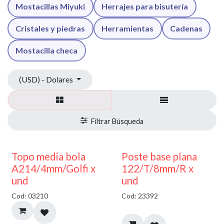
Mostacillas Miyuki
Herrajes para bisutería
Cristales y piedras
Herramientas
Cadenas
Mostacilla checa
(USD) - Dolares
40% DESCUENTO
Topo media bola
Poste base plana
A214/4mm/Golfi x
122/T/8mm/R x
und
und
Cod: 03210
Cod: 23392