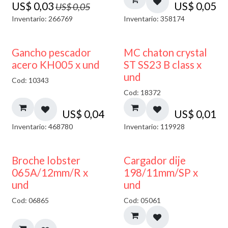
US$
0,03
US$
0,05
US$
0,05
Inventario: 266769
Inventario: 358174
Gancho pescador
MC chaton crystal
acero KH005 x und
ST SS23 B class x
und
Cod: 10343
Cod: 18372
US$
0,04
US$
0,01
Inventario: 468780
Inventario: 119928
50% DESCUENTO
Broche lobster
Cargador dije
065A/12mm/R x
198/11mm/SP x
und
und
Cod: 06865
Cod: 05061