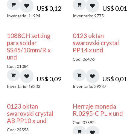
US$
0,12
US$
0,01
Inventario: 11994
Inventario: 9775
1088CH setting
0123 oktan
para soldar
swarovski crystal
SS45/10mm/R x
PP14 x und
und
Cod: 06476
Cod: 01084
US$
0,09
US$
0,01
Inventario: 16333
Inventario: 39287
50% DESCUENTO
0123 oktan
Herraje moneda
swarovski crystal
R.0295-C PL x und
AB PP10 x und
Cod: 07592
Cod: 24553