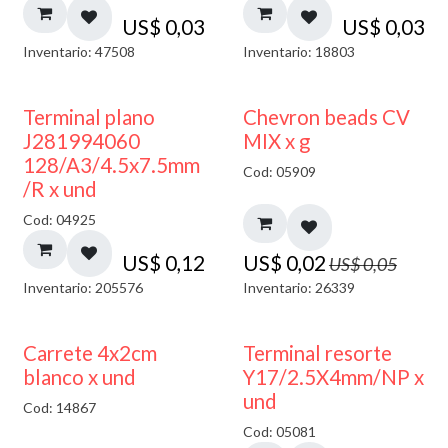
US$
0,03
US$
0,03
Inventario: 47508
Inventario: 18803
50% DESCUENTO
Terminal plano
Chevron beads CV
J281994060
MIX x g
128/A3/4.5x7.5mm
Cod: 05909
/R x und
Cod: 04925
US$
0,12
US$
0,02
US$
0,05
Inventario: 205576
Inventario: 26339
50% DESCUENTO
Carrete 4x2cm
Terminal resorte
blanco x und
Y17/2.5X4mm/NP x
und
Cod: 14867
Cod: 05081