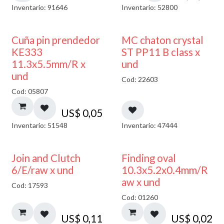
Inventario: 91646
Inventario: 52800
Cuña pin prendedor
MC chaton crystal
KE333
ST PP11 B class x
11.3x5.5mm/R x
und
und
Cod: 22603
Cod: 05807
US$
0,05
Inventario: 51548
Inventario: 47444
Join and Clutch
Finding oval
6/E/raw x und
10.3x5.2x0.4mm/R
aw x und
Cod: 17593
Cod: 01260
US$
0,11
US$
0,02