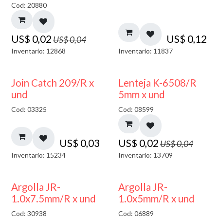
Cod: 20880
US$
0,02
US$
0,12
US$
0,04
Inventario: 12868
Inventario: 11837
50% DESCUENTO
Join Catch 209/R x
Lenteja K-6508/R
und
5mm x und
Cod: 03325
Cod: 08599
US$
0,03
US$
0,02
US$
0,04
Inventario: 15234
Inventario: 13709
Argolla JR-
Argolla JR-
1.0x7.5mm/R x und
1.0x5mm/R x und
Cod: 30938
Cod: 06889