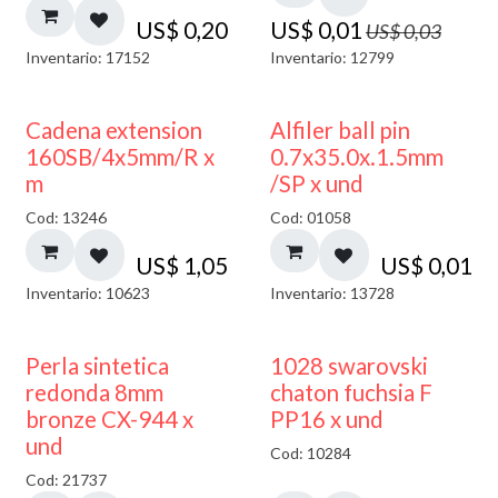
US$
0,20
US$
0,01
US$
0,03
Inventario: 17152
Inventario: 12799
Cadena extension
Alfiler ball pin
160SB/4x5mm/R x
0.7x35.0x.1.5mm
m
/SP x und
Cod: 13246
Cod: 01058
US$
1,05
US$
0,01
Inventario: 10623
Inventario: 13728
Perla sintetica
1028 swarovski
redonda 8mm
chaton fuchsia F
bronze CX-944 x
PP16 x und
und
Cod: 10284
Cod: 21737