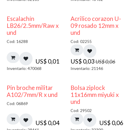
50% DESCUENTO
Escalachín
Acrilico corazon U-
LB26/2.5mm/Raw x
09 rosado 12mm x
und
und
Cod: 16288
Cod: 02255
US$
0,01
US$
0,03
US$
0,06
Inventario: 470068
Inventario: 21146
¡NUEVO!
Pin broche militar
Bolsa ziplock
A102/7mm/R x und
11x16mm miyuki x
und
Cod: 06869
Cod: 29502
US$
0,04
US$
0,06
Inventario: 28461
Inventario: 32300