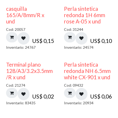
casquilla
Perla sintetica
165/A/8mm/R x
redonda 1H 6mm
und
rose A-05 x und
Cod: 20057
Cod: 31244
US$
0,15
US$
0,10
Inventario: 24767
Inventario: 24574
Terminal plano
Perla sintetica
128/A3/3.2x3.5mm
redonda NH 6.5mm
/R x und
white CX-901 x und
Cod: 21274
Cod: 09432
US$
0,02
US$
0,06
Inventario: 83435
Inventario: 20934