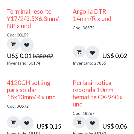
50% DESCUENTO
Terminal resorte
Argolla DTR-
Y17/2/3.5X6.3mm/
14mm/R x und
NP x und
Cod: 06872
Cod: 00159
US$
0,01
US$
0,02
US$
0,02
Inventario: 50174
Inventario: 27855
4120CH setting
Perla sintetica
para soldar
redonda 10mm
18x13mm/R x und
hematite CX-960 x
und
Cod: 30572
Cod: 18367
US$
0,15
US$
0,06
Inventario: 19151
Inventario: 55363