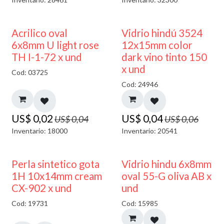
50% DESCUENTO
40% DESCUENTO
Acrilico oval
Vidrio hindú 3524
6x8mm U light rose
12x15mm color
TH I-1-72 x und
dark vino tinto 150
x und
Cod: 03725
Cod: 24946
US$
0,02
US$
0,04
US$
0,04
US$
0,06
Inventario: 18000
Inventario: 20541
50% DESCUENTO
Perla sintetico gota
Vidrio hindu 6x8mm
1H 10x14mm cream
oval 55-G oliva AB x
CX-902 x und
und
Cod: 19731
Cod: 15985