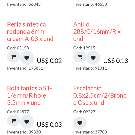
Inventario: 56043
Inventario: 46553
Perla sintetica
Anillo
redonda 6mm
288/C/16mm/R x
cream A-03 x und
und
Cod: 05158
Cod: 19515
US$
0,02
US$
0,13
Inventario: 175831
Inventario: 91311
Bola fantasia ST-
Escalachin
1/6mm/R hole
0.8x2.5cm/2/Bronc
3.5mm x und
e Osc.x und
Cod: 04877
Cod: 09227
US$
0,03
Inventario: 39330
Inventario: 37783