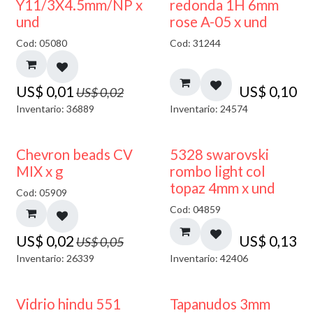
50% DESCUENTO
Y11/3X4.5mm/NP x
redonda 1H 6mm
und
rose A-05 x und
Cod: 05080
Cod: 31244
US$
0,01
US$
0,10
US$
0,02
Inventario: 36889
Inventario: 24574
50% DESCUENTO
Chevron beads CV
5328 swarovski
MIX x g
rombo light col
topaz 4mm x und
Cod: 05909
Cod: 04859
US$
0,02
US$
0,13
US$
0,05
Inventario: 26339
Inventario: 42406
Vidrio hindu 551
Tapanudos 3mm