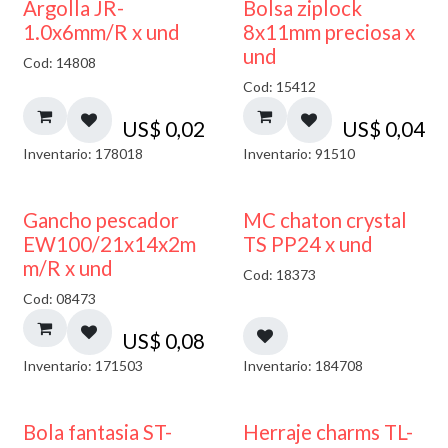
¡NUEVO!
Argolla JR-
Bolsa ziplock
1.0x6mm/R x und
8x11mm preciosa x
und
Cod: 14808
Cod: 15412
US$
0,02
US$
0,04
Inventario: 178018
Inventario: 91510
Gancho pescador
MC chaton crystal
EW100/21x14x2m
TS PP24 x und
m/R x und
Cod: 18373
Cod: 08473
US$
0,08
Inventario: 171503
Inventario: 184708
Bola fantasia ST-
Herraje charms TL-