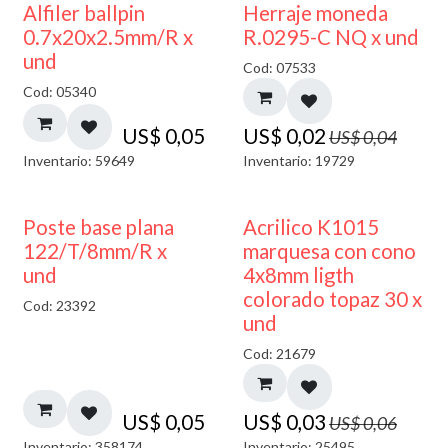
50% DESCUENTO
Alfiler ballpin
Herraje moneda
0.7x20x2.5mm/R x
R.0295-C NQ x und
und
Cod: 07533
Cod: 05340
US$
0,05
US$
0,02
US$
0,04
Inventario: 59649
Inventario: 19729
50% DESCUENTO
Poste base plana
Acrilico K1015
122/T/8mm/R x
marquesa con cono
und
4x8mm ligth
colorado topaz 30 x
Cod: 23392
und
Cod: 21679
US$
0,05
US$
0,03
US$
0,06
Inventario: 358174
Inventario: 25495