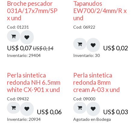
50% DESCUENTO
Broche pescador
Tapanudos
031A/17x7mm/SP
EW700/2/4mm/R x
x und
und
Cod: 01231
Cod: 06922
US$
0,07
US$
0,02
US$
0,14
Inventario: 29404
Inventario: 30
AGOTADO
Perla sintetica
Perla sintetica
redonda NH 6.5mm
redonda 8mm
white CX-901 x und
cream A-03 x und
Cod: 09432
Cod: 09000
US$
0,06
US$
0,03
Inventario: 20934
Agotado en Bodega