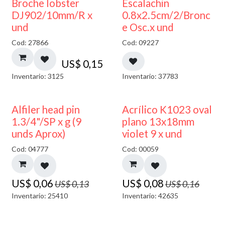
Broche lobster
Escalachin
DJ902/10mm/R x
0.8x2.5cm/2/Bronc
und
e Osc.x und
Cod: 27866
Cod: 09227
US$
0,15
Inventario: 3125
Inventario: 37783
50% DESCUENTO
50% DESCUENTO
Alfiler head pin
Acrílico K1023 oval
1.3/4"/SP x g (9
plano 13x18mm
unds Aprox)
violet 9 x und
Cod: 04777
Cod: 00059
US$
0,06
US$
0,08
US$
0,13
US$
0,16
Inventario: 25410
Inventario: 42635