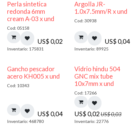
Perla sintetica
Argolla JR-
redonda 6mm
1.0x7.5mm/R x und
cream A-03 x und
Cod: 30938
Cod: 05158
US$
0,02
US$
0,04
Inventario: 175831
Inventario: 89925
40% DESCUENTO
Gancho pescador
Vidrio hindu 504
acero KH005 x und
GNC mix tube
10x7mm x und
Cod: 10343
Cod: 17266
US$
0,04
US$
0,02
US$
0,03
Inventario: 468780
Inventario: 22776