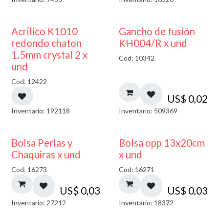
50% DESCUENTO
Acrilico K1010
Gancho de fusión
redondo chaton
KH004/R x und
1.5mm crystal 2 x
Cod: 10342
und
Cod: 12422
US$
0,02
Inventario: 192118
Inventario: 509369
Bolsa Perlas y
Bolsa opp 13x20cm
Chaquiras x und
x und
Cod: 16273
Cod: 16271
US$
0,03
US$
0,03
Inventario: 27212
Inventario: 18372