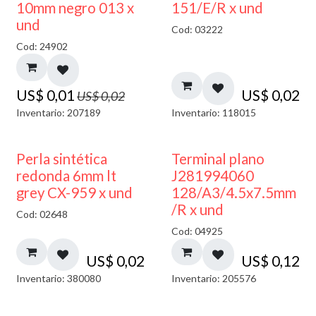
40% DESCUENTO
10mm negro 013 x
151/E/R x und
und
Cod: 03222
Cod: 24902
US$
0,01
US$
0,02
US$
0,02
Inventario: 207189
Inventario: 118015
Perla sintética
Terminal plano
redonda 6mm lt
J281994060
grey CX-959 x und
128/A3/4.5x7.5mm
/R x und
Cod: 02648
Cod: 04925
US$
0,02
US$
0,12
Inventario: 380080
Inventario: 205576