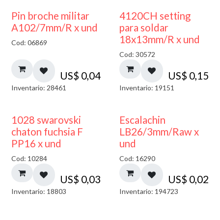
Pin broche militar
4120CH setting
A102/7mm/R x und
para soldar
18x13mm/R x und
Cod: 06869
Cod: 30572
US$
0,04
US$
0,15
Inventario: 28461
Inventario: 19151
1028 swarovski
Escalachin
chaton fuchsia F
LB26/3mm/Raw x
PP16 x und
und
Cod: 10284
Cod: 16290
US$
0,03
US$
0,02
Inventario: 18803
Inventario: 194723