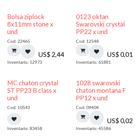
¡NUEVO!
Bolsa ziplock
0123 oktan
8x11mm stone x
Swarovski crystal
und
PP22 x und
Cod: 22465
Cod: 12548
US$
2,44
US$
0,01
Inventario: 52973
Inventario: 61881
MC chaton crystal
1028 swarovski
ST PP23 B class x
chaton montana F
und
PP12 x und
Cod: 10543
Cod: 09404
US$
0,02
Inventario: 83458
Inventario: 45586