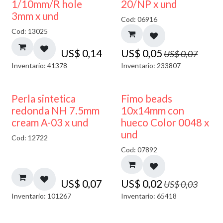
40% DESCUENTO
1/10mm/R hole
20/NP x und
3mm x und
Cod: 06916
Cod: 13025
US$
0,14
US$
0,05
US$
0,07
Inventario: 41378
Inventario: 233807
50% DESCUENTO
Perla sintetica
Fimo beads
redonda NH 7.5mm
10x14mm con
cream A-03 x und
hueco Color 0048 x
und
Cod: 12722
Cod: 07892
US$
0,07
US$
0,02
US$
0,03
Inventario: 101267
Inventario: 65418