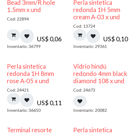
Bead 3mm/R hole
Perla sintetica
1.5mm x und
redonda 1H 5mm
cream A-03 x und
Cod: 22894
Cod: 13724
US$
0,06
US$
0,10
Inventario: 36799
Inventario: 29361
40% DESCUENTO
Perla sintetica
Vidrio hindú
redonda 1H 8mm
redondo 4mm black
rose A-05 x und
diamond 108 x und
Cod: 24421
Cod: 24673
US$
0,11
Inventario: 36650
Inventario: 20082
Terminal resorte
Perla sintetica