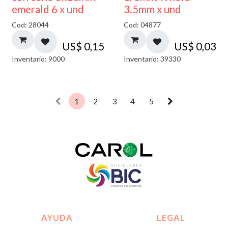
emerald 6 x und
3.5mm x und
Cod: 28044
Cod: 04877
US$
0,15
US$
0,03
Inventario: 9000
Inventario: 39330
1
2
3
4
5
AYUDA
LEGAL