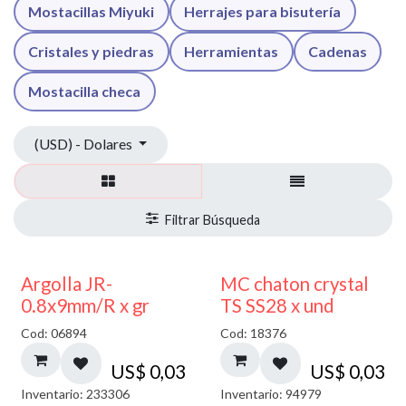
Mostacillas Miyuki
Herrajes para bisutería
Cristales y piedras
Herramientas
Cadenas
Mostacilla checa
(USD) - Dolares
Argolla JR-
MC chaton crystal
0.8x9mm/R x gr
TS SS28 x und
Cod: 06894
Cod: 18376
US$
0,03
US$
0,03
Inventario: 233306
Inventario: 94979