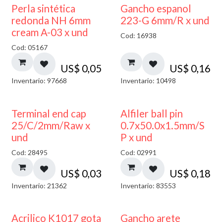
Perla sintética
Gancho espanol
redonda NH 6mm
223-G 6mm/R x und
cream A-03 x und
Cod: 16938
Cod: 05167
US$
0,05
US$
0,16
Inventario: 97668
Inventario: 10498
Terminal end cap
Alfiler ball pin
25/C/2mm/Raw x
0.7x50.0x1.5mm/S
und
P x und
Cod: 28495
Cod: 02991
US$
0,03
US$
0,18
Inventario: 21362
Inventario: 83553
Acrilico K1017 gota
Gancho arete