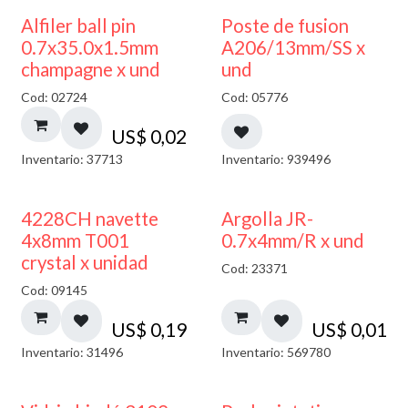
Alfiler ball pin
Poste de fusion
0.7x35.0x1.5mm
A206/13mm/SS x
champagne x und
und
Cod: 02724
Cod: 05776
US$
0,02
Inventario: 37713
Inventario: 939496
4228CH navette
Argolla JR-
4x8mm T001
0.7x4mm/R x und
crystal x unidad
Cod: 23371
Cod: 09145
US$
0,19
US$
0,01
Inventario: 31496
Inventario: 569780