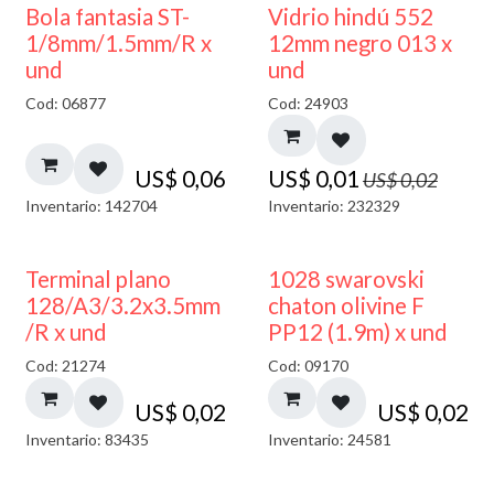
40% DESCUENTO
Bola fantasia ST-
Vidrio hindú 552
1/8mm/1.5mm/R x
12mm negro 013 x
und
und
Cod: 06877
Cod: 24903
US$
0,06
US$
0,01
US$
0,02
Inventario: 142704
Inventario: 232329
Terminal plano
1028 swarovski
128/A3/3.2x3.5mm
chaton olivine F
/R x und
PP12 (1.9m) x und
Cod: 21274
Cod: 09170
US$
0,02
US$
0,02
Inventario: 83435
Inventario: 24581