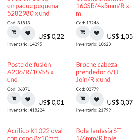
empaque pequena
160SB/4x5mm/R x
5282980 x und
m
Cod: 31813
Cod: 13246
US$
0,22
US$
1,05
Inventario: 14295
Inventario: 10623
Poste de fusión
Broche cabeza
A206/R/10/SS x
prendedor 6/D
und
Join/R x und
Cod: 06871
Cod: 02779
US$
0,01
US$
0,07
Inventario: 418224
Inventario: 21799
Acrilico K1022 oval
Bola fantasia ST-
con cono 8x10mm
1/6mm/R hole