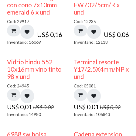
con cono 7x10mm
EW702/5cm/R x
emerald 6 x und
und
Cod: 29917
Cod: 12235
US$
0,16
US$
0,06
Inventario: 16069
Inventario: 12118
40% DESCUENTO
50% DESCUENTO
Vidrio hindu 552
Terminal resorte
10x16mm vino tinto
Y17/2.5X4mm/NP x
98 x und
und
Cod: 24945
Cod: 05081
US$
0,01
US$
0,01
US$
0,02
US$
0,02
Inventario: 14980
Inventario: 106843
6988 sw bolsa
Cadena extension