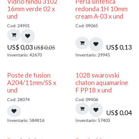
40% DESCUENTO
Vidrio hindú 3102
Perla sintetica
16mm verde 02 x
redonda 1H 10mm
und
cream A-03 x und
Cod: 24901
Cod: 09065
US$
0,03
US$
0,13
US$
0,05
Inventario: 42670
Inventario: 29945
Poste de fusion
1028 swarovski
A204/11mm/SS x
chaton aquamarine
und
F PP18 x und
Cod: 28074
Cod: 09406
US$
0,04
Inventario: 584816
Inventario: 57403