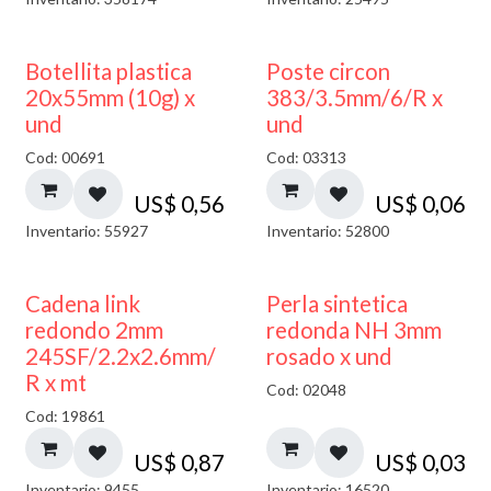
Botellita plastica
Poste circon
20x55mm (10g) x
383/3.5mm/6/R x
und
und
Cod: 00691
Cod: 03313
US$
0,56
US$
0,06
Inventario: 55927
Inventario: 52800
Cadena link
Perla sintetica
redondo 2mm
redonda NH 3mm
245SF/2.2x2.6mm/
rosado x und
R x mt
Cod: 02048
Cod: 19861
US$
0,87
US$
0,03
Inventario: 9455
Inventario: 16520