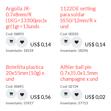
Argolla JR-
1122DE setting
0.7x8mm/R
para soldar
(1KG=13300psc)x
SS50/12mm/R x
gr(1gr=13unds
und
Cod: 06893
Cod: 00320
US$
0,14
US$
0,14
Inventario: 18218
Inventario: 18296
Botellita plastica
Alfiler ball pin
20x55mm (10g) x
0.7x35.0x1.5mm
und
champagne x und
Cod: 00691
Cod: 02724
US$
0,56
US$
0,02
Inventario: 55927
Inventario: 37713