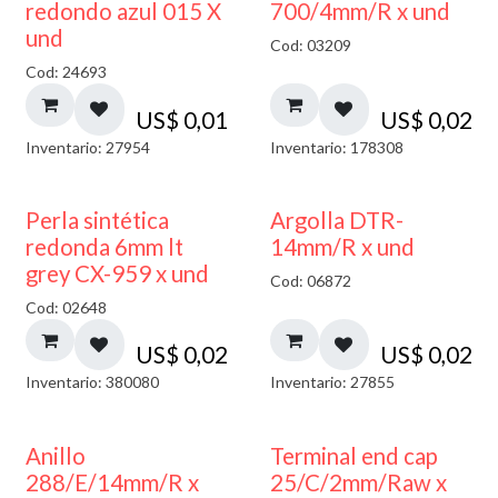
40% DESCUENTO
redondo azul 015 X
700/4mm/R x und
und
Cod: 03209
Cod: 24693
US$
0,01
US$
0,02
Inventario: 27954
Inventario: 178308
Perla sintética
Argolla DTR-
redonda 6mm lt
14mm/R x und
grey CX-959 x und
Cod: 06872
Cod: 02648
US$
0,02
US$
0,02
Inventario: 380080
Inventario: 27855
Anillo
Terminal end cap
288/E/14mm/R x
25/C/2mm/Raw x