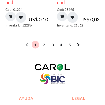
und
und
Cod: 01224
Cod: 28495
US$
0,10
US$
0,03
Inventario: 12296
Inventario: 21362
1
2
3
4
5
AYUDA
LEGAL