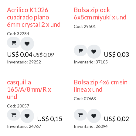
50% DESCUENTO
¡NUEVO!
Acrilico K1026
Bolsa ziplock
cuadrado plano
6x8cm miyuki x und
6mm crystal 2 x und
Cod: 29501
Cod: 32284
US$
0,04
US$
0,03
US$
0,09
Inventario: 29252
Inventario: 37105
casquilla
Bolsa zip 4x6 cm sin
165/A/8mm/R x
linea x und
und
Cod: 07663
Cod: 20057
US$
0,15
US$
0,02
Inventario: 24767
Inventario: 26094