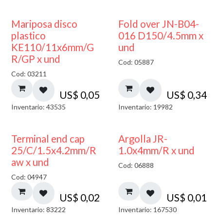
Mariposa disco
Fold over JN-B04-
plastico
016 D150/4.5mm x
KE110/11x6mm/G
und
R/GP x und
Cod: 05887
Cod: 03211
US$
0,05
US$
0,34
Inventario: 43535
Inventario: 19982
Terminal end cap
Argolla JR-
25/C/1.5x4.2mm/R
1.0x4mm/R x und
aw x und
Cod: 06888
Cod: 04947
US$
0,02
US$
0,01
Inventario: 83222
Inventario: 167530