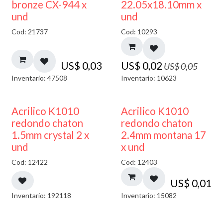
50% DESCUENTO
bronze CX-944 x
22.05x18.10mm x
und
und
Cod: 21737
Cod: 10293
US$
0,03
US$
0,02
US$
0,05
Inventario: 47508
Inventario: 10623
50% DESCUENTO
50% DESCUENTO
Acrilico K1010
Acrilico K1010
redondo chaton
redondo chaton
1.5mm crystal 2 x
2.4mm montana 17
und
x und
Cod: 12422
Cod: 12403
US$
0,01
Inventario: 192118
Inventario: 15082