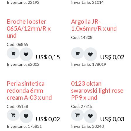
Inventario: 22192
Inventario: 21014
Broche lobster
Argolla JR-
065A/12mm/R x
1.0x6mm/R x und
und
Cod: 14808
Cod: 06865
US$
0,15
US$
0,02
Inventario: 62002
Inventario: 178019
Perla sintetica
0123 oktan
redonda 6mm
swarovski light rose
cream A-03 x und
PP9 x und
Cod: 05158
Cod: 27815
US$
0,02
US$
0,03
Inventario: 175831
Inventario: 30240