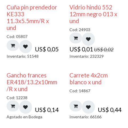
40% DESCUENTO
Cuña pin prendedor
Vidrio hindú 552
KE333
12mm negro 013 x
11.3x5.5mm/R x
und
und
Cod: 24903
Cod: 05807
US$
0,05
US$
0,01
US$
0,02
Inventario: 51548
Inventario: 232329
AGOTADO
Gancho frances
Carrete 4x2cm
ER418/13.2x10mm
blanco x und
/R x und
Cod: 14867
Cod: 12238
US$
0,14
US$
0,44
Agotado en Bodega
Inventario: 66166