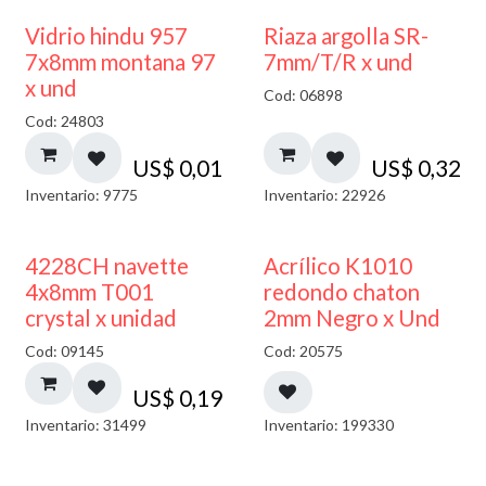
40% DESCUENTO
Vidrio hindu 957
Riaza argolla SR-
7x8mm montana 97
7mm/T/R x und
x und
Cod: 06898
Cod: 24803
US$
0,01
US$
0,32
Inventario: 9775
Inventario: 22926
50% DESCUENTO
4228CH navette
Acrílico K1010
4x8mm T001
redondo chaton
crystal x unidad
2mm Negro x Und
Cod: 09145
Cod: 20575
US$
0,19
Inventario: 31499
Inventario: 199330