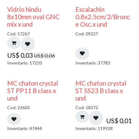
50% DESCUENTO
Vidrio hindu
Escalachin
8x10mm oval GNC
0.8x2.5cm/2/Bronc
mix x und
e Osc.x und
Cod: 17267
Cod: 09227
US$
0,03
US$
0,06
Inventario: 17220
Inventario: 37783
MC chaton crystal
MC chaton crystal
ST PP11 B class x
ST SS23 B class x
und
und
Cod: 22603
Cod: 18372
US$
0,01
Inventario: 47444
Inventario: 119928