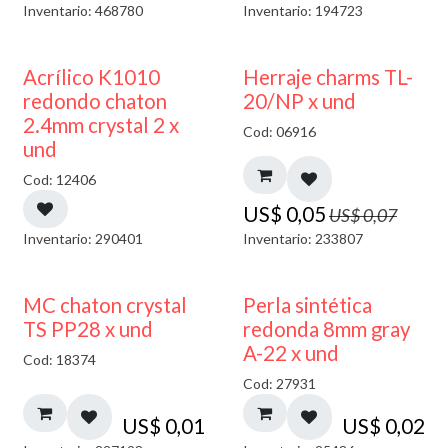
Inventario: 468780
Inventario: 194723
50% DESCUENTO
40% DESCUENTO
Acrílico K1010
Herraje charms TL-
redondo chaton
20/NP x und
2.4mm crystal 2 x
Cod: 06916
und
Cod: 12406
US$
0,05
US$
0,07
Inventario: 290401
Inventario: 233807
MC chaton crystal
Perla sintética
TS PP28 x und
redonda 8mm gray
A-22 x und
Cod: 18374
Cod: 27931
US$
0,01
US$
0,02