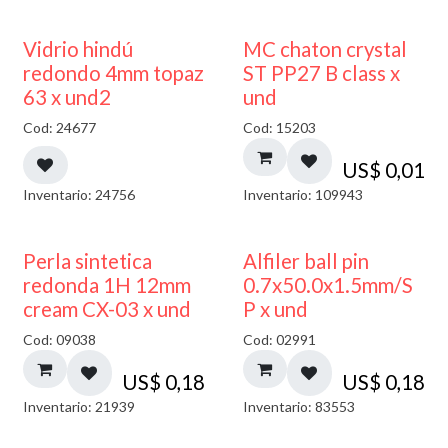
40% DESCUENTO
Vidrio hindú
MC chaton crystal
redondo 4mm topaz
ST PP27 B class x
63 x und2
und
Cod: 24677
Cod: 15203
US$
0,01
Inventario: 24756
Inventario: 109943
Perla sintetica
Alfiler ball pin
redonda 1H 12mm
0.7x50.0x1.5mm/S
cream CX-03 x und
P x und
Cod: 09038
Cod: 02991
US$
0,18
US$
0,18
Inventario: 21939
Inventario: 83553