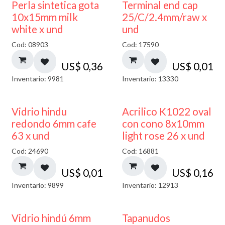
Perla sintetica gota
Terminal end cap
10x15mm milk
25/C/2.4mm/raw x
white x und
und
Cod: 08903
Cod: 17590
US$
0,36
US$
0,01
Inventario: 9981
Inventario: 13330
40% DESCUENTO
Vidrio hindu
Acrilico K1022 oval
redondo 6mm cafe
con cono 8x10mm
63 x und
light rose 26 x und
Cod: 24690
Cod: 16881
US$
0,01
US$
0,16
Inventario: 9899
Inventario: 12913
Vidrio hindú 6mm
Tapanudos