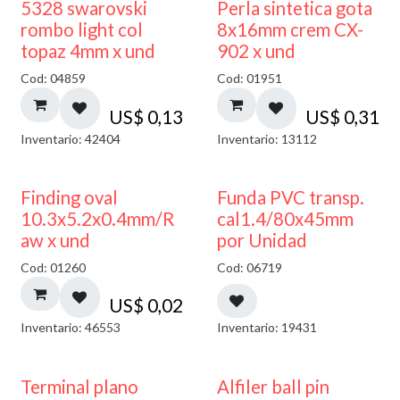
5328 swarovski
Perla sintetica gota
rombo light col
8x16mm crem CX-
topaz 4mm x und
902 x und
Cod: 04859
Cod: 01951
US$
0,13
US$
0,31
Inventario: 42404
Inventario: 13112
Finding oval
Funda PVC transp.
10.3x5.2x0.4mm/R
cal1.4/80x45mm
aw x und
por Unidad
Cod: 01260
Cod: 06719
US$
0,02
Inventario: 46553
Inventario: 19431
Terminal plano
Alfiler ball pin