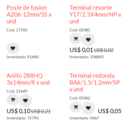
50% DESCUENTO
Poste de fusion
Terminal resorte
A206-12mm/SS x
Y17/2.5X4mm/NP x
und
und
Cod: 17765
Cod: 05081
US$
0,01
US$
0,02
Inventario: 91646
Inventario: 106843
50% DESCUENTO
Anillo 288HQ
Terminal redonda
3x14mm/R x und
BA6/1.5/1.2mm/SP
x und
Cod: 21649
Cod: 05062
US$
0,10
US$
0,05
US$
0,21
Inventario: 72790
Inventario: 9667