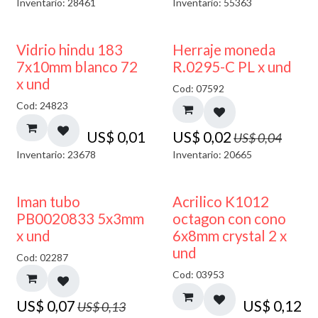
Inventario: 28461
Inventario: 55363
40% DESCUENTO
50% DESCUENTO
Vidrio hindu 183
Herraje moneda
7x10mm blanco 72
R.0295-C PL x und
x und
Cod: 07592
Cod: 24823
US$
0,01
US$
0,02
US$
0,04
Inventario: 23678
Inventario: 20665
50% DESCUENTO
Iman tubo
Acrilico K1012
PB0020833 5x3mm
octagon con cono
x und
6x8mm crystal 2 x
und
Cod: 02287
Cod: 03953
US$
0,07
US$
0,12
US$
0,13