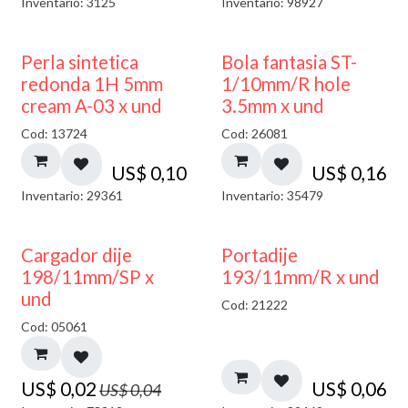
Inventario: 3125
Inventario: 98927
Perla sintetica
Bola fantasia ST-
redonda 1H 5mm
1/10mm/R hole
cream A-03 x und
3.5mm x und
Cod: 13724
Cod: 26081
US$
0,10
US$
0,16
Inventario: 29361
Inventario: 35479
50% DESCUENTO
Cargador dije
Portadije
198/11mm/SP x
193/11mm/R x und
und
Cod: 21222
Cod: 05061
US$
0,02
US$
0,06
US$
0,04