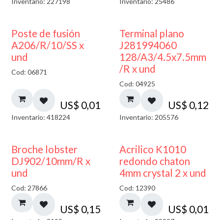
Inventario: 227198
Inventario: 25486
Poste de fusión
Terminal plano
A206/R/10/SS x
J281994060
und
128/A3/4.5x7.5mm
/R x und
Cod: 06871
Cod: 04925
US$
0,01
US$
0,12
Inventario: 418224
Inventario: 205576
50% DESCUENTO
Broche lobster
Acrilico K1010
DJ902/10mm/R x
redondo chaton
und
4mm crystal 2 x und
Cod: 27866
Cod: 12390
US$
0,15
US$
0,01