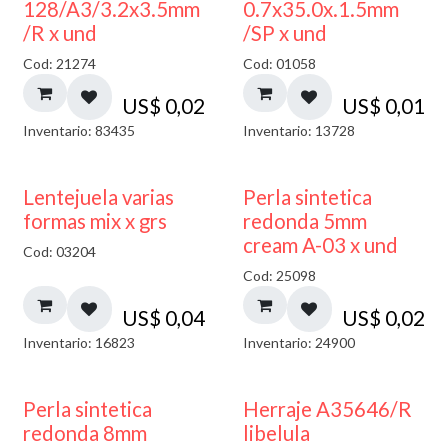
128/A3/3.2x3.5mm
0.7x35.0x.1.5mm
/R x und
/SP x und
Cod: 21274
Cod: 01058
US$
0,02
US$
0,01
Inventario: 83435
Inventario: 13728
Lentejuela varias
Perla sintetica
formas mix x grs
redonda 5mm
cream A-03 x und
Cod: 03204
Cod: 25098
US$
0,04
US$
0,02
Inventario: 16823
Inventario: 24900
Perla sintetica
Herraje A35646/R
redonda 8mm
libelula