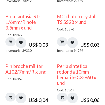
Inventario: 73212
Inventario: 29469
Bola fantasia ST-
MC chaton crystal
1/6mm/R hole
TS SS28 x und
3.5mm x und
Cod: 18376
Cod: 04877
US$
0,03
US$
0,03
Inventario: 39330
Inventario: 94979
Pin broche militar
Perla sintetica
A102/7mm/R x und
redonda 10mm
hematite CX-960 x
Cod: 06869
und
Cod: 18367
US$
0,04
US$
0,06