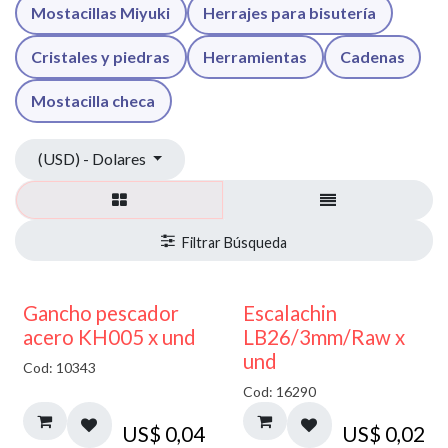
Mostacillas Miyuki
Herrajes para bisutería
Cristales y piedras
Herramientas
Cadenas
Mostacilla checa
(USD) - Dolares
Gancho pescador
Escalachin
acero KH005 x und
LB26/3mm/Raw x
und
Cod: 10343
Cod: 16290
US$
0,04
US$
0,02