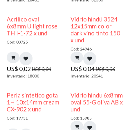
50% DESCUENTO
40% DESCUENTO
Acrilico oval
Vidrio hindú 3524
6x8mm U light rose
12x15mm color
TH I-1-72 x und
dark vino tinto 150
x und
Cod: 03725
Cod: 24946
US$
0,02
US$
0,04
US$
0,04
US$
0,06
Inventario: 18000
Inventario: 20541
50% DESCUENTO
Perla sintetico gota
Vidrio hindu 6x8mm
1H 10x14mm cream
oval 55-G oliva AB x
CX-902 x und
und
Cod: 19731
Cod: 15985