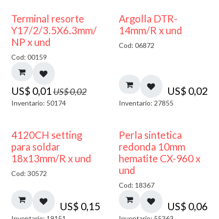
50% DESCUENTO
Terminal resorte
Argolla DTR-
Y17/2/3.5X6.3mm/
14mm/R x und
NP x und
Cod: 06872
Cod: 00159
US$
0,01
US$
0,02
US$
0,02
Inventario: 50174
Inventario: 27855
4120CH setting
Perla sintetica
para soldar
redonda 10mm
18x13mm/R x und
hematite CX-960 x
und
Cod: 30572
Cod: 18367
US$
0,15
US$
0,06
Inventario: 19151
Inventario: 55363