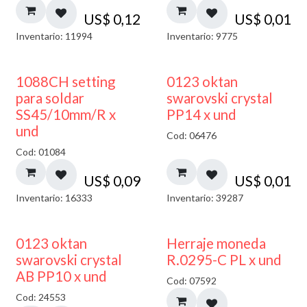
US$
0,12
US$
0,01
Inventario: 11994
Inventario: 9775
1088CH setting
0123 oktan
para soldar
swarovski crystal
SS45/10mm/R x
PP14 x und
und
Cod: 06476
Cod: 01084
US$
0,09
US$
0,01
Inventario: 16333
Inventario: 39287
50% DESCUENTO
0123 oktan
Herraje moneda
swarovski crystal
R.0295-C PL x und
AB PP10 x und
Cod: 07592
Cod: 24553