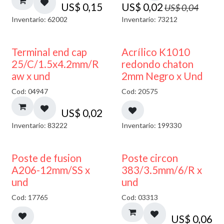
US$
0,15
US$
0,02
US$
0,04
Inventario: 62002
Inventario: 73212
50% DESCUENTO
Terminal end cap
Acrílico K1010
25/C/1.5x4.2mm/R
redondo chaton
aw x und
2mm Negro x Und
Cod: 04947
Cod: 20575
US$
0,02
Inventario: 83222
Inventario: 199330
Poste de fusion
Poste circon
A206-12mm/SS x
383/3.5mm/6/R x
und
und
Cod: 17765
Cod: 03313
US$
0,06