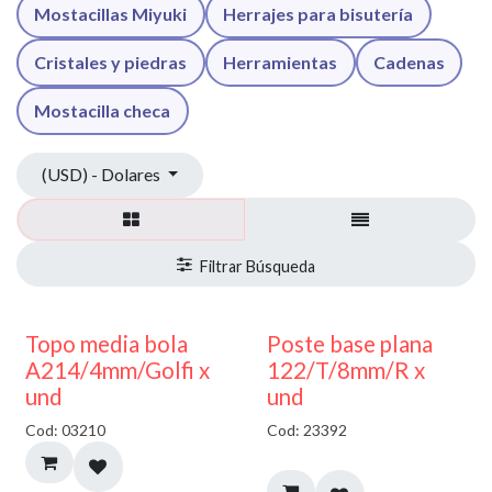
Mostacillas Miyuki
Herrajes para bisutería
Cristales y piedras
Herramientas
Cadenas
Mostacilla checa
(USD) - Dolares
40% DESCUENTO
Topo media bola
Poste base plana
A214/4mm/Golfi x
122/T/8mm/R x
und
und
Cod: 03210
Cod: 23392