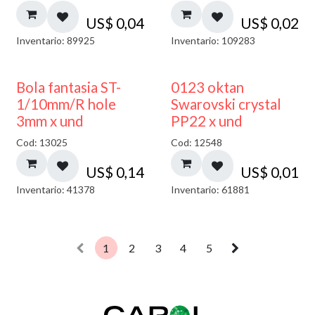
US$
0,04
US$
0,02
Inventario: 89925
Inventario: 109283
Bola fantasia ST-
0123 oktan
1/10mm/R hole
Swarovski crystal
3mm x und
PP22 x und
Cod: 13025
Cod: 12548
US$
0,14
US$
0,01
Inventario: 41378
Inventario: 61881
1
2
3
4
5