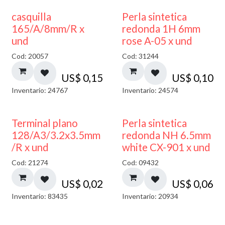
casquilla
Perla sintetica
165/A/8mm/R x
redonda 1H 6mm
und
rose A-05 x und
Cod: 20057
Cod: 31244
US$
0,15
US$
0,10
Inventario: 24767
Inventario: 24574
Terminal plano
Perla sintetica
128/A3/3.2x3.5mm
redonda NH 6.5mm
/R x und
white CX-901 x und
Cod: 21274
Cod: 09432
US$
0,02
US$
0,06
Inventario: 83435
Inventario: 20934