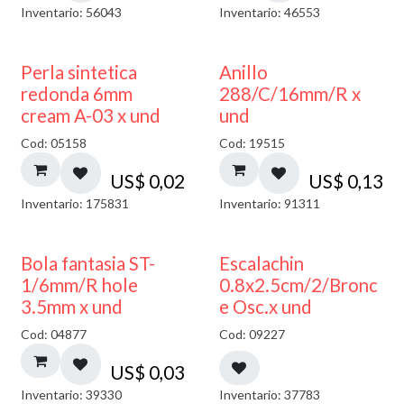
Inventario: 56043
Inventario: 46553
Perla sintetica
Anillo
redonda 6mm
288/C/16mm/R x
cream A-03 x und
und
Cod: 05158
Cod: 19515
US$
0,02
US$
0,13
Inventario: 175831
Inventario: 91311
Bola fantasia ST-
Escalachin
1/6mm/R hole
0.8x2.5cm/2/Bronc
3.5mm x und
e Osc.x und
Cod: 04877
Cod: 09227
US$
0,03
Inventario: 39330
Inventario: 37783