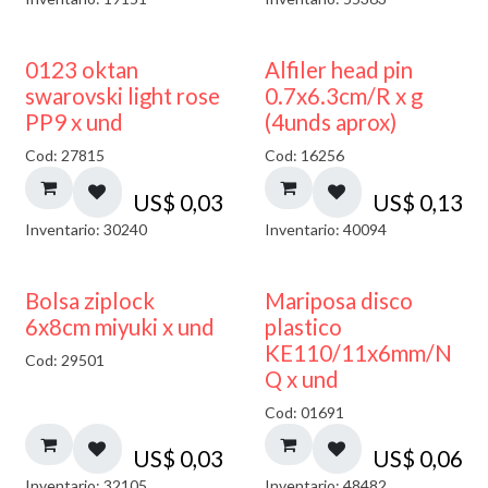
0123 oktan
Alfiler head pin
swarovski light rose
0.7x6.3cm/R x g
PP9 x und
(4unds aprox)
Cod: 27815
Cod: 16256
US$
0,03
US$
0,13
Inventario: 30240
Inventario: 40094
¡NUEVO!
Bolsa ziplock
Mariposa disco
6x8cm miyuki x und
plastico
KE110/11x6mm/N
Cod: 29501
Q x und
Cod: 01691
US$
0,03
US$
0,06
Inventario: 32105
Inventario: 48482