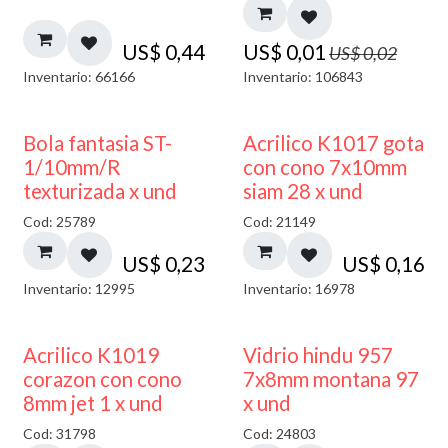
US$
0,44
US$
0,01
US$
0,02
Inventario: 66166
Inventario: 106843
Bola fantasia ST-
Acrilico K1017 gota
1/10mm/R
con cono 7x10mm
texturizada x und
siam 28 x und
Cod: 25789
Cod: 21149
US$
0,23
US$
0,16
Inventario: 12995
Inventario: 16978
40% DESCUENTO
Acrilico K1019
Vidrio hindu 957
corazon con cono
7x8mm montana 97
8mm jet 1 x und
x und
Cod: 31798
Cod: 24803