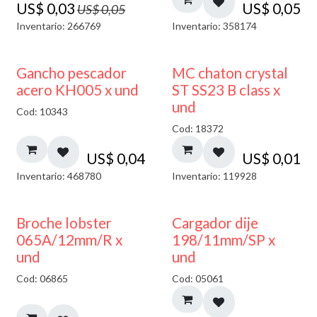
US$
0,03
US$
0,05
US$
0,05
Inventario: 266769
Inventario: 358174
Gancho pescador
MC chaton crystal
acero KH005 x und
ST SS23 B class x
und
Cod: 10343
Cod: 18372
US$
0,04
US$
0,01
Inventario: 468780
Inventario: 119928
50% DESCUENTO
Broche lobster
Cargador dije
065A/12mm/R x
198/11mm/SP x
und
und
Cod: 06865
Cod: 05061