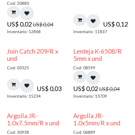
Cod: 20880
US$
0,02
US$
0,12
US$
0,04
Inventario: 12868
Inventario: 11837
50% DESCUENTO
Join Catch 209/R x
Lenteja K-6508/R
und
5mm x und
Cod: 03325
Cod: 08599
US$
0,03
US$
0,02
US$
0,04
Inventario: 15234
Inventario: 13709
Argolla JR-
Argolla JR-
1.0x7.5mm/R x und
1.0x5mm/R x und
Cod: 30938
Cod: 06889