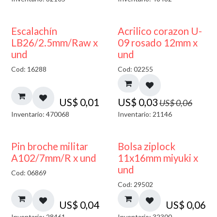
50% DESCUENTO
Escalachín
Acrilico corazon U-
LB26/2.5mm/Raw x
09 rosado 12mm x
und
und
Cod: 16288
Cod: 02255
US$
0,01
US$
0,03
US$
0,06
Inventario: 470068
Inventario: 21146
¡NUEVO!
Pin broche militar
Bolsa ziplock
A102/7mm/R x und
11x16mm miyuki x
und
Cod: 06869
Cod: 29502
US$
0,04
US$
0,06
Inventario: 28461
Inventario: 32300