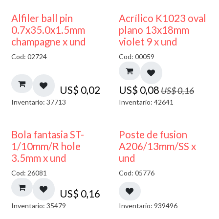
50% DESCUENTO
Alfiler ball pin
Acrílico K1023 oval
0.7x35.0x1.5mm
plano 13x18mm
champagne x und
violet 9 x und
Cod: 02724
Cod: 00059
US$
0,02
US$
0,08
US$
0,16
Inventario: 37713
Inventario: 42641
Bola fantasia ST-
Poste de fusion
1/10mm/R hole
A206/13mm/SS x
3.5mm x und
und
Cod: 26081
Cod: 05776
US$
0,16
Inventario: 35479
Inventario: 939496