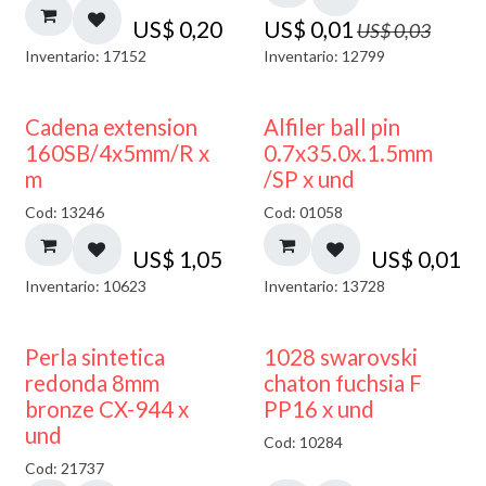
US$
0,20
US$
0,01
US$
0,03
Inventario: 17152
Inventario: 12799
Cadena extension
Alfiler ball pin
160SB/4x5mm/R x
0.7x35.0x.1.5mm
m
/SP x und
Cod: 13246
Cod: 01058
US$
1,05
US$
0,01
Inventario: 10623
Inventario: 13728
Perla sintetica
1028 swarovski
redonda 8mm
chaton fuchsia F
bronze CX-944 x
PP16 x und
und
Cod: 10284
Cod: 21737