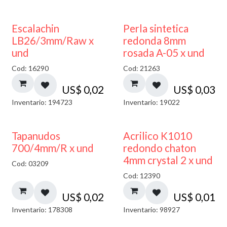
Escalachin
Perla sintetica
LB26/3mm/Raw x
redonda 8mm
und
rosada A-05 x und
Cod: 16290
Cod: 21263
US$
0,02
US$
0,03
Inventario: 194723
Inventario: 19022
50% DESCUENTO
Tapanudos
Acrilico K1010
700/4mm/R x und
redondo chaton
4mm crystal 2 x und
Cod: 03209
Cod: 12390
US$
0,02
US$
0,01
Inventario: 178308
Inventario: 98927