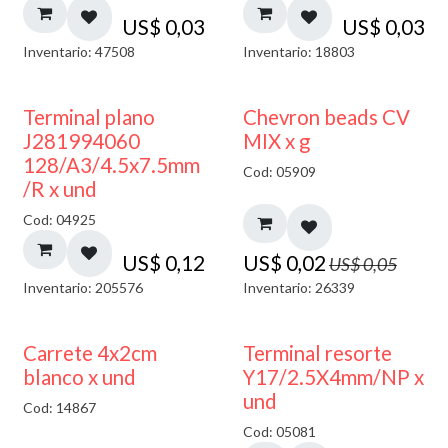
US$
0,03
US$
0,03
Inventario: 47508
Inventario: 18803
50% DESCUENTO
Terminal plano
Chevron beads CV
J281994060
MIX x g
128/A3/4.5x7.5mm
Cod: 05909
/R x und
Cod: 04925
US$
0,12
US$
0,02
US$
0,05
Inventario: 205576
Inventario: 26339
50% DESCUENTO
Carrete 4x2cm
Terminal resorte
blanco x und
Y17/2.5X4mm/NP x
und
Cod: 14867
Cod: 05081