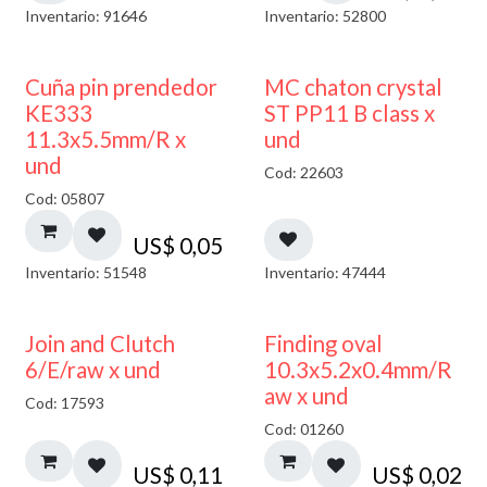
Inventario: 91646
Inventario: 52800
Cuña pin prendedor
MC chaton crystal
KE333
ST PP11 B class x
11.3x5.5mm/R x
und
und
Cod: 22603
Cod: 05807
US$
0,05
Inventario: 51548
Inventario: 47444
Join and Clutch
Finding oval
6/E/raw x und
10.3x5.2x0.4mm/R
aw x und
Cod: 17593
Cod: 01260
US$
0,11
US$
0,02