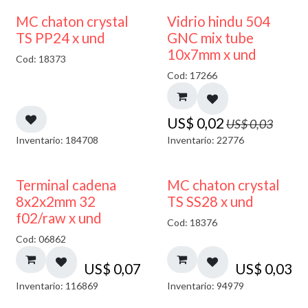
40% DESCUENTO
MC chaton crystal
Vidrio hindu 504
TS PP24 x und
GNC mix tube
10x7mm x und
Cod: 18373
Cod: 17266
US$
0,02
US$
0,03
Inventario: 184708
Inventario: 22776
Terminal cadena
MC chaton crystal
8x2x2mm 32
TS SS28 x und
f02/raw x und
Cod: 18376
Cod: 06862
US$
0,07
US$
0,03
Inventario: 116869
Inventario: 94979