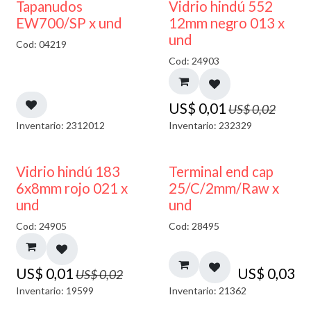
50% DESCUENTO
40% DESCUENTO
Tapanudos
Vidrio hindú 552
EW700/SP x und
12mm negro 013 x
und
Cod: 04219
Cod: 24903
US$
0,01
US$
0,02
Inventario: 2312012
Inventario: 232329
40% DESCUENTO
Vidrio hindú 183
Terminal end cap
6x8mm rojo 021 x
25/C/2mm/Raw x
und
und
Cod: 24905
Cod: 28495
US$
0,01
US$
0,03
US$
0,02
Inventario: 19599
Inventario: 21362