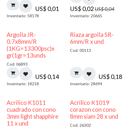
US$
0,01
US$
0,02
US$
0,04
Inventario: 58178
Inventario: 20665
Argolla JR-
Riaza argolla SR-
0.7x8mm/R
6mm/R x und
(1KG=13300psc)x
Cod: 00113
gr(1gr=13unds
Cod: 06893
US$
0,14
US$
0,18
Inventario: 18218
Inventario: 28694
50% DESCUENTO
Acrilico K1011
Acrilico K1019
cuadrado con cono
corazon con cono
3mm light shapphire
8mm siam 28 x und
11 x und
Cod: 26302