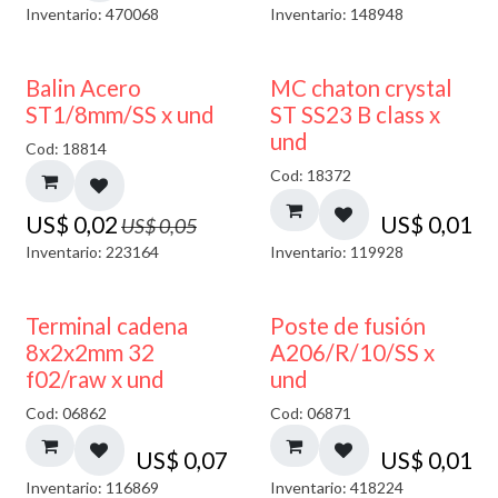
Inventario: 470068
Inventario: 148948
50% DESCUENTO
Balin Acero
MC chaton crystal
ST1/8mm/SS x und
ST SS23 B class x
und
Cod: 18814
Cod: 18372
US$
0,02
US$
0,01
US$
0,05
Inventario: 223164
Inventario: 119928
Terminal cadena
Poste de fusión
8x2x2mm 32
A206/R/10/SS x
f02/raw x und
und
Cod: 06862
Cod: 06871
US$
0,07
US$
0,01
Inventario: 116869
Inventario: 418224