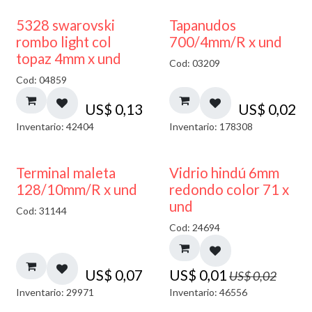
5328 swarovski
Tapanudos
rombo light col
700/4mm/R x und
topaz 4mm x und
Cod: 03209
Cod: 04859
US$
0,13
US$
0,02
Inventario: 42404
Inventario: 178308
40% DESCUENTO
Terminal maleta
Vidrio hindú 6mm
128/10mm/R x und
redondo color 71 x
und
Cod: 31144
Cod: 24694
US$
0,07
US$
0,01
US$
0,02
Inventario: 29971
Inventario: 46556