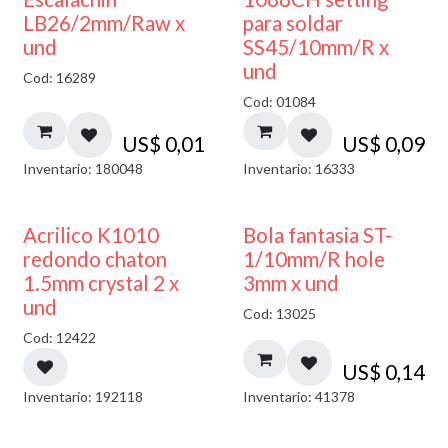
LB26/2mm/Raw x
para soldar
und
SS45/10mm/R x
und
Cod: 16289
Cod: 01084
US$
0,01
US$
0,09
Inventario: 180048
Inventario: 16333
50% DESCUENTO
Acrilico K1010
Bola fantasia ST-
redondo chaton
1/10mm/R hole
1.5mm crystal 2 x
3mm x und
und
Cod: 13025
Cod: 12422
US$
0,14
Inventario: 192118
Inventario: 41378