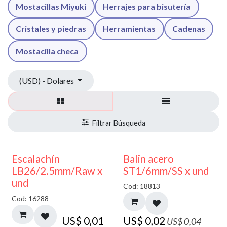
Mostacillas Miyuki
Herrajes para bisutería
Cristales y piedras
Herramientas
Cadenas
Mostacilla checa
(USD) - Dolares
50% DESCUENTO
Escalachín
Balin acero
LB26/2.5mm/Raw x
ST1/6mm/SS x und
und
Cod: 18813
Cod: 16288
US$
0,01
US$
0,02
US$
0,04