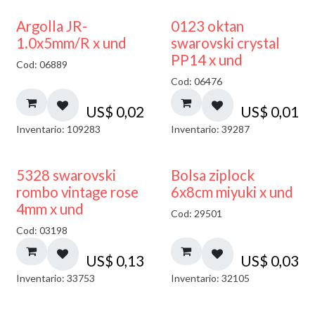
Argolla JR-
0123 oktan
1.0x5mm/R x und
swarovski crystal
PP14 x und
Cod: 06889
Cod: 06476
US$
0,02
US$
0,01
Inventario: 109283
Inventario: 39287
¡NUEVO!
5328 swarovski
Bolsa ziplock
rombo vintage rose
6x8cm miyuki x und
4mm x und
Cod: 29501
Cod: 03198
US$
0,13
US$
0,03
Inventario: 33753
Inventario: 32105