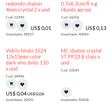
50% DESCUENTO
redondo chaton
0.7x6.3cm/R x g
4mm crystal 2 x und
(4unds aprox)
Cod: 12390
Cod: 16256
US$
0,01
US$
0,13
Inventario: 98927
Inventario: 40094
40% DESCUENTO
Vidrio hindú 3524
MC chaton crystal
12x15mm color
ST PP23 B class x
dark vino tinto 150
und
x und
Cod: 10543
Cod: 24946
US$
0,04
US$
0,06
Inventario: 20541
Inventario: 83458