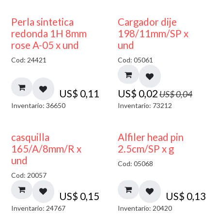
50% DESCUENTO
Perla sintetica
Cargador dije
redonda 1H 8mm
198/11mm/SP x
rose A-05 x und
und
Cod: 24421
Cod: 05061
US$
0,11
US$
0,02
US$
0,04
Inventario: 36650
Inventario: 73212
casquilla
Alfiler head pin
165/A/8mm/R x
2.5cm/SP x g
und
Cod: 05068
Cod: 20057
US$
0,15
US$
0,13
Inventario: 24767
Inventario: 20420