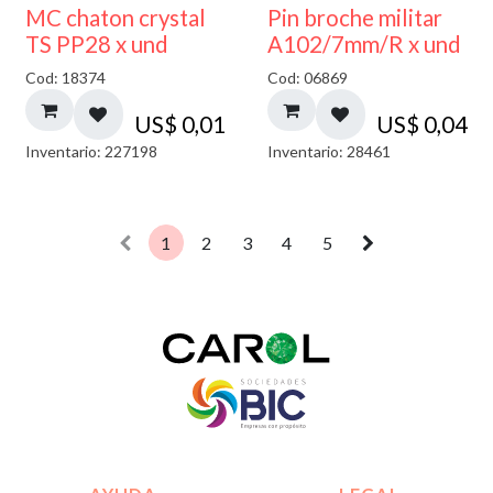
MC chaton crystal
Pin broche militar
TS PP28 x und
A102/7mm/R x und
Cod: 18374
Cod: 06869
US$
0,01
US$
0,04
Inventario: 227198
Inventario: 28461
1
2
3
4
5