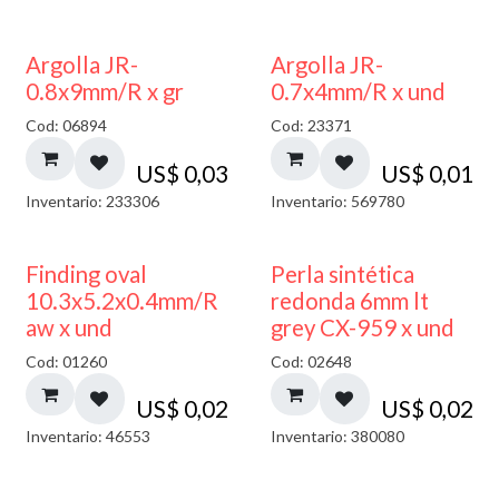
Argolla JR-
Argolla JR-
0.8x9mm/R x gr
0.7x4mm/R x und
Cod: 06894
Cod: 23371
US$
0,03
US$
0,01
Inventario: 233306
Inventario: 569780
Finding oval
Perla sintética
10.3x5.2x0.4mm/R
redonda 6mm lt
aw x und
grey CX-959 x und
Cod: 01260
Cod: 02648
US$
0,02
US$
0,02
Inventario: 46553
Inventario: 380080