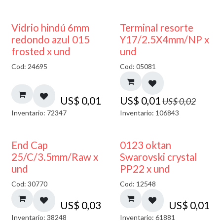
40% DESCUENTO
50% DESCUENTO
Vidrio hindú 6mm
Terminal resorte
redondo azul 015
Y17/2.5X4mm/NP x
frosted x und
und
Cod: 24695
Cod: 05081
US$
0,01
US$
0,01
US$
0,02
Inventario: 72347
Inventario: 106843
End Cap
0123 oktan
25/C/3.5mm/Raw x
Swarovski crystal
und
PP22 x und
Cod: 30770
Cod: 12548
US$
0,03
US$
0,01
Inventario: 38248
Inventario: 61881