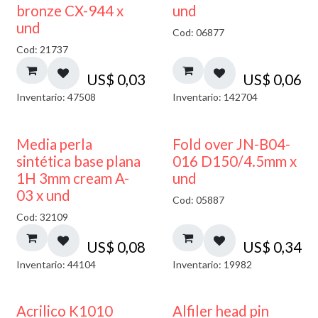
bronze CX-944 x
und
und
Cod: 06877
Cod: 21737
US$
0,03
US$
0,06
Inventario: 47508
Inventario: 142704
Media perla
Fold over JN-B04-
sintética base plana
016 D150/4.5mm x
1H 3mm cream A-
und
03 x und
Cod: 05887
Cod: 32109
US$
0,08
US$
0,34
Inventario: 44104
Inventario: 19982
Acrilico K1010
Alfiler head pin