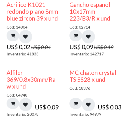
50% DESCUENTO
50% DESCUENTO
Acrilico K1021
Gancho espanol
redondo plano 8mm
10x17mm
blue zircon 39 x und
223/B3/R x und
Cod: 14804
Cod: 02714
US$
0,02
US$
0,09
US$
0,04
US$
0,19
Inventario: 41833
Inventario: 142717
Alfiler
MC chaton crystal
369/0.8x30mm/Ra
TS SS28 x und
w x und
Cod: 18376
Cod: 04948
US$
0,09
US$
0,03
Inventario: 20078
Inventario: 94979