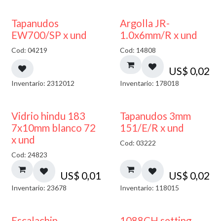
50% DESCUENTO
Tapanudos
Argolla JR-
EW700/SP x und
1.0x6mm/R x und
Cod: 04219
Cod: 14808
US$
0,02
Inventario: 2312012
Inventario: 178018
40% DESCUENTO
Vidrio hindu 183
Tapanudos 3mm
7x10mm blanco 72
151/E/R x und
x und
Cod: 03222
Cod: 24823
US$
0,01
US$
0,02
Inventario: 23678
Inventario: 118015
Escalachin
1088CH setting