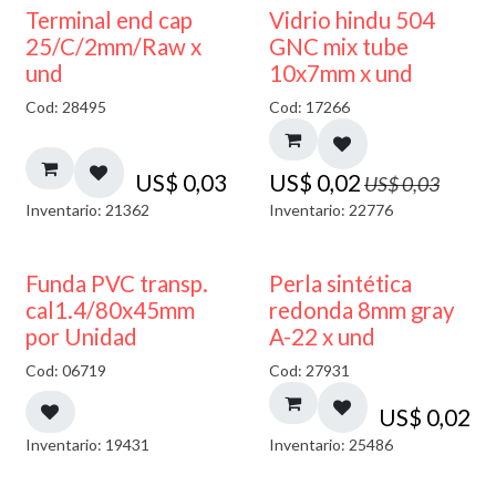
40% DESCUENTO
Terminal end cap
Vidrio hindu 504
25/C/2mm/Raw x
GNC mix tube
und
10x7mm x und
Cod: 28495
Cod: 17266
US$
0,03
US$
0,02
US$
0,03
Inventario: 21362
Inventario: 22776
Funda PVC transp.
Perla sintética
cal1.4/80x45mm
redonda 8mm gray
por Unidad
A-22 x und
Cod: 06719
Cod: 27931
US$
0,02
Inventario: 19431
Inventario: 25486