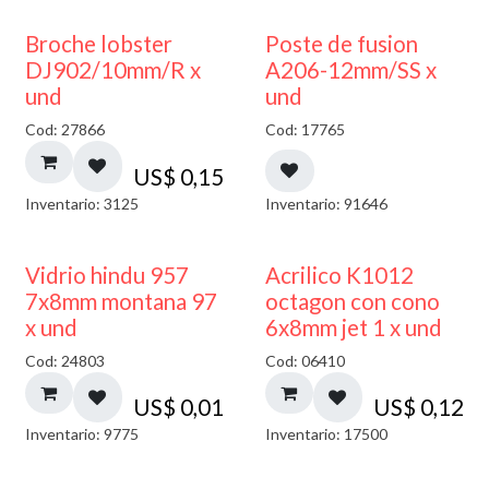
Broche lobster
Poste de fusion
DJ902/10mm/R x
A206-12mm/SS x
und
und
Cod: 27866
Cod: 17765
US$
0,15
Inventario: 3125
Inventario: 91646
40% DESCUENTO
Vidrio hindu 957
Acrilico K1012
7x8mm montana 97
octagon con cono
x und
6x8mm jet 1 x und
Cod: 24803
Cod: 06410
US$
0,01
US$
0,12
Inventario: 9775
Inventario: 17500