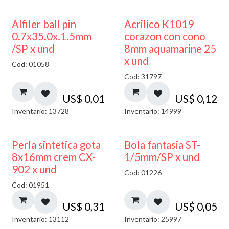
Alfiler ball pin
Acrilico K1019
0.7x35.0x.1.5mm
corazon con cono
/SP x und
8mm aquamarine 25
x und
Cod: 01058
Cod: 31797
US$
0,01
US$
0,12
Inventario: 13728
Inventario: 14999
Perla sintetica gota
Bola fantasia ST-
8x16mm crem CX-
1/5mm/SP x und
902 x und
Cod: 01226
Cod: 01951
US$
0,31
US$
0,05
Inventario: 13112
Inventario: 25997