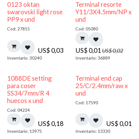
50% DESCUENTO
0123 oktan
Terminal resorte
swarovski light rose
Y11/3X4.5mm/NP x
PP9 x und
und
Cod: 27815
Cod: 05080
US$
0,03
US$
0,01
US$
0,02
Inventario: 30240
Inventario: 36889
1088DE setting
Terminal end cap
para coser
25/C/2.4mm/raw x
SS34/7mm/R 4
und
huecos x und
Cod: 17590
Cod: 04224
US$
0,18
US$
0,01
Inventario: 13975
Inventario: 13330