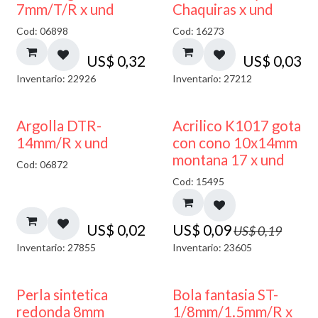
7mm/T/R x und
Chaquiras x und
Cod: 06898
Cod: 16273
US$
0,32
US$
0,03
Inventario: 22926
Inventario: 27212
50% DESCUENTO
Argolla DTR-
Acrilico K1017 gota
14mm/R x und
con cono 10x14mm
montana 17 x und
Cod: 06872
Cod: 15495
US$
0,02
US$
0,09
US$
0,19
Inventario: 27855
Inventario: 23605
Perla sintetica
Bola fantasia ST-
redonda 8mm
1/8mm/1.5mm/R x