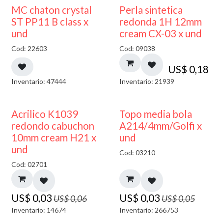
MC chaton crystal
Perla sintetica
ST PP11 B class x
redonda 1H 12mm
und
cream CX-03 x und
Cod: 22603
Cod: 09038
US$
0,18
Inventario: 47444
Inventario: 21939
50% DESCUENTO
40% DESCUENTO
Acrilico K1039
Topo media bola
redondo cabuchon
A214/4mm/Golfi x
10mm cream H21 x
und
und
Cod: 03210
Cod: 02701
US$
0,03
US$
0,03
US$
0,06
US$
0,05
Inventario: 14674
Inventario: 266753