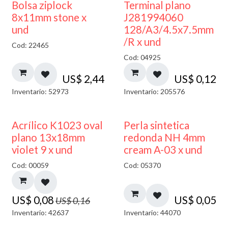
¡NUEVO!
Bolsa ziplock
Terminal plano
8x11mm stone x
J281994060
und
128/A3/4.5x7.5mm
/R x und
Cod: 22465
Cod: 04925
US$
2,44
US$
0,12
Inventario: 52973
Inventario: 205576
50% DESCUENTO
Acrílico K1023 oval
Perla sintetica
plano 13x18mm
redonda NH 4mm
violet 9 x und
cream A-03 x und
Cod: 00059
Cod: 05370
US$
0,08
US$
0,05
US$
0,16
Inventario: 42637
Inventario: 44070