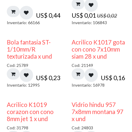
US$
0,44
US$
0,01
US$
0,02
Inventario: 66166
Inventario: 106843
Bola fantasia ST-
Acrilico K1017 gota
1/10mm/R
con cono 7x10mm
texturizada x und
siam 28 x und
Cod: 25789
Cod: 21149
US$
0,23
US$
0,16
Inventario: 12995
Inventario: 16978
40% DESCUENTO
Acrilico K1019
Vidrio hindu 957
corazon con cono
7x8mm montana 97
8mm jet 1 x und
x und
Cod: 31798
Cod: 24803