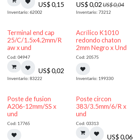
US$
0,15
US$
0,02
US$
0,04
Inventario: 62002
Inventario: 73212
50% DESCUENTO
Terminal end cap
Acrílico K1010
25/C/1.5x4.2mm/R
redondo chaton
aw x und
2mm Negro x Und
Cod: 04947
Cod: 20575
US$
0,02
Inventario: 83222
Inventario: 199330
Poste de fusion
Poste circon
A206-12mm/SS x
383/3.5mm/6/R x
und
und
Cod: 17765
Cod: 03313
US$
0,06