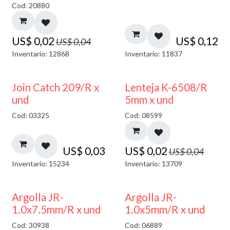
Cod: 20880
US$
0,02
US$
0,12
US$
0,04
Inventario: 12868
Inventario: 11837
50% DESCUENTO
Join Catch 209/R x
Lenteja K-6508/R
und
5mm x und
Cod: 03325
Cod: 08599
US$
0,03
US$
0,02
US$
0,04
Inventario: 15234
Inventario: 13709
Argolla JR-
Argolla JR-
1.0x7.5mm/R x und
1.0x5mm/R x und
Cod: 30938
Cod: 06889