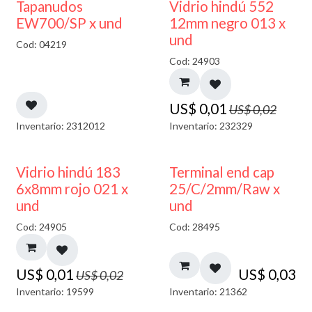
50% DESCUENTO
40% DESCUENTO
Tapanudos
Vidrio hindú 552
EW700/SP x und
12mm negro 013 x
und
Cod: 04219
Cod: 24903
US$
0,01
US$
0,02
Inventario: 2312012
Inventario: 232329
40% DESCUENTO
Vidrio hindú 183
Terminal end cap
6x8mm rojo 021 x
25/C/2mm/Raw x
und
und
Cod: 24905
Cod: 28495
US$
0,01
US$
0,03
US$
0,02
Inventario: 19599
Inventario: 21362