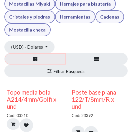
Mostacillas Miyuki
Herrajes para bisutería
Cristales y piedras
Herramientas
Cadenas
Mostacilla checa
(USD) - Dolares
40% DESCUENTO
Topo media bola
Poste base plana
A214/4mm/Golfi x
122/T/8mm/R x
und
und
Cod: 03210
Cod: 23392