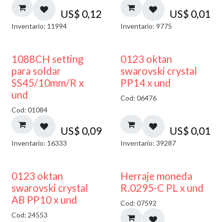
US$
0,12
US$
0,01
Inventario: 11994
Inventario: 9775
1088CH setting
0123 oktan
para soldar
swarovski crystal
SS45/10mm/R x
PP14 x und
und
Cod: 06476
Cod: 01084
US$
0,09
US$
0,01
Inventario: 16333
Inventario: 39287
50% DESCUENTO
0123 oktan
Herraje moneda
swarovski crystal
R.0295-C PL x und
AB PP10 x und
Cod: 07592
Cod: 24553