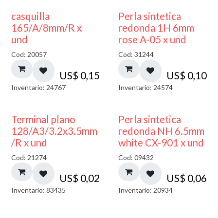
casquilla
Perla sintetica
165/A/8mm/R x
redonda 1H 6mm
und
rose A-05 x und
Cod: 20057
Cod: 31244
US$
0,15
US$
0,10
Inventario: 24767
Inventario: 24574
Terminal plano
Perla sintetica
128/A3/3.2x3.5mm
redonda NH 6.5mm
/R x und
white CX-901 x und
Cod: 21274
Cod: 09432
US$
0,02
US$
0,06
Inventario: 83435
Inventario: 20934