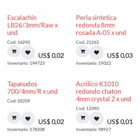
Escalachin
Perla sintetica
LB26/3mm/Raw x
redonda 8mm
und
rosada A-05 x und
Cod: 16290
Cod: 21263
US$
0,02
US$
0,03
Inventario: 194723
Inventario: 19022
50% DESCUENTO
Tapanudos
Acrilico K1010
700/4mm/R x und
redondo chaton
4mm crystal 2 x und
Cod: 03209
Cod: 12390
US$
0,02
US$
0,01
Inventario: 178308
Inventario: 98927