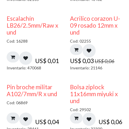
50% DESCUENTO
Escalachín
Acrilico corazon U-
LB26/2.5mm/Raw x
09 rosado 12mm x
und
und
Cod: 16288
Cod: 02255
US$
0,01
US$
0,03
US$
0,06
Inventario: 470068
Inventario: 21146
¡NUEVO!
Pin broche militar
Bolsa ziplock
A102/7mm/R x und
11x16mm miyuki x
und
Cod: 06869
Cod: 29502
US$
0,04
US$
0,06
Inventario: 28461
Inventario: 32300