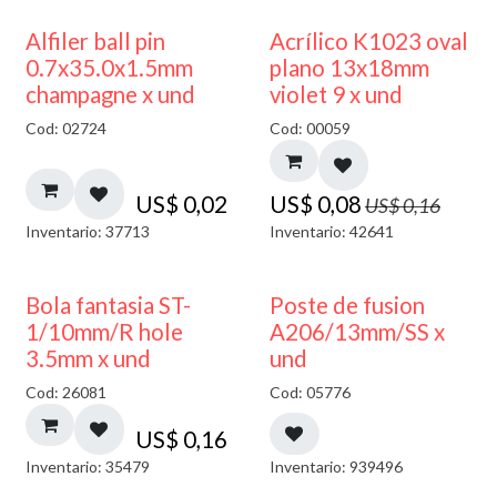
50% DESCUENTO
Alfiler ball pin
Acrílico K1023 oval
0.7x35.0x1.5mm
plano 13x18mm
champagne x und
violet 9 x und
Cod: 02724
Cod: 00059
US$
0,02
US$
0,08
US$
0,16
Inventario: 37713
Inventario: 42641
Bola fantasia ST-
Poste de fusion
1/10mm/R hole
A206/13mm/SS x
3.5mm x und
und
Cod: 26081
Cod: 05776
US$
0,16
Inventario: 35479
Inventario: 939496