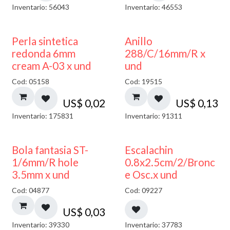
Inventario: 56043
Inventario: 46553
Perla sintetica
Anillo
redonda 6mm
288/C/16mm/R x
cream A-03 x und
und
Cod: 05158
Cod: 19515
US$
0,02
US$
0,13
Inventario: 175831
Inventario: 91311
Bola fantasia ST-
Escalachin
1/6mm/R hole
0.8x2.5cm/2/Bronc
3.5mm x und
e Osc.x und
Cod: 04877
Cod: 09227
US$
0,03
Inventario: 39330
Inventario: 37783