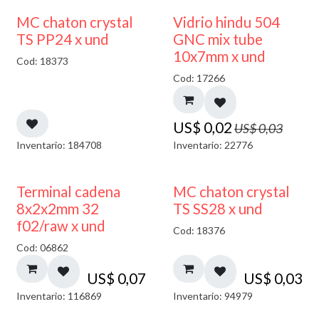
40% DESCUENTO
MC chaton crystal
Vidrio hindu 504
TS PP24 x und
GNC mix tube
10x7mm x und
Cod: 18373
Cod: 17266
US$
0,02
US$
0,03
Inventario: 184708
Inventario: 22776
Terminal cadena
MC chaton crystal
8x2x2mm 32
TS SS28 x und
f02/raw x und
Cod: 18376
Cod: 06862
US$
0,07
US$
0,03
Inventario: 116869
Inventario: 94979