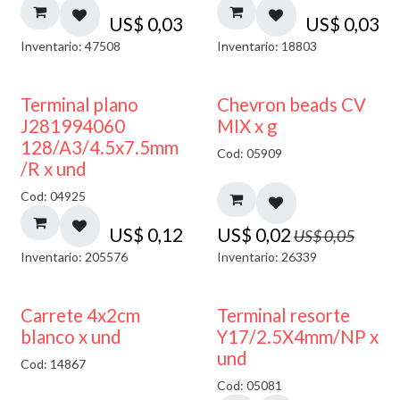
US$
0,03
US$
0,03
Inventario: 47508
Inventario: 18803
50% DESCUENTO
Terminal plano
Chevron beads CV
J281994060
MIX x g
128/A3/4.5x7.5mm
Cod: 05909
/R x und
Cod: 04925
US$
0,12
US$
0,02
US$
0,05
Inventario: 205576
Inventario: 26339
50% DESCUENTO
Carrete 4x2cm
Terminal resorte
blanco x und
Y17/2.5X4mm/NP x
und
Cod: 14867
Cod: 05081