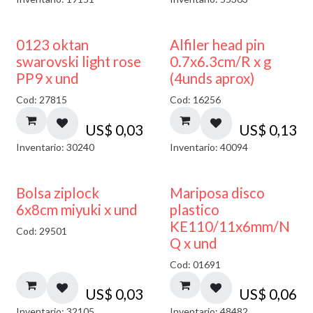
0123 oktan
Alfiler head pin
swarovski light rose
0.7x6.3cm/R x g
PP9 x und
(4unds aprox)
Cod: 27815
Cod: 16256
US$
0,03
US$
0,13
Inventario: 30240
Inventario: 40094
¡NUEVO!
Bolsa ziplock
Mariposa disco
6x8cm miyuki x und
plastico
KE110/11x6mm/N
Cod: 29501
Q x und
Cod: 01691
US$
0,03
US$
0,06
Inventario: 32105
Inventario: 48482