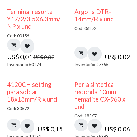
50% DESCUENTO
Terminal resorte
Argolla DTR-
Y17/2/3.5X6.3mm/
14mm/R x und
NP x und
Cod: 06872
Cod: 00159
US$
0,01
US$
0,02
US$
0,02
Inventario: 50174
Inventario: 27855
4120CH setting
Perla sintetica
para soldar
redonda 10mm
18x13mm/R x und
hematite CX-960 x
und
Cod: 30572
Cod: 18367
US$
0,15
US$
0,06
Inventario: 19151
Inventario: 55363