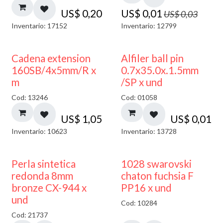
US$
0,20
US$
0,01
US$
0,03
Inventario: 17152
Inventario: 12799
Cadena extension
Alfiler ball pin
160SB/4x5mm/R x
0.7x35.0x.1.5mm
m
/SP x und
Cod: 13246
Cod: 01058
US$
1,05
US$
0,01
Inventario: 10623
Inventario: 13728
Perla sintetica
1028 swarovski
redonda 8mm
chaton fuchsia F
bronze CX-944 x
PP16 x und
und
Cod: 10284
Cod: 21737