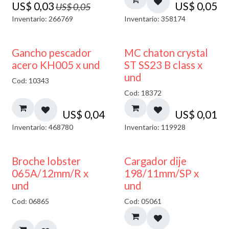
US$
0,03
US$
0,05
US$
0,05
Inventario: 266769
Inventario: 358174
Gancho pescador
MC chaton crystal
acero KH005 x und
ST SS23 B class x
und
Cod: 10343
Cod: 18372
US$
0,04
US$
0,01
Inventario: 468780
Inventario: 119928
50% DESCUENTO
Broche lobster
Cargador dije
065A/12mm/R x
198/11mm/SP x
und
und
Cod: 06865
Cod: 05061