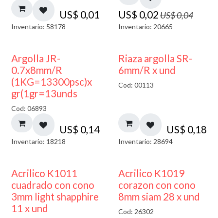
US$
0,01
US$
0,02
US$
0,04
Inventario: 58178
Inventario: 20665
Argolla JR-
Riaza argolla SR-
0.7x8mm/R
6mm/R x und
(1KG=13300psc)x
Cod: 00113
gr(1gr=13unds
Cod: 06893
US$
0,14
US$
0,18
Inventario: 18218
Inventario: 28694
50% DESCUENTO
Acrilico K1011
Acrilico K1019
cuadrado con cono
corazon con cono
3mm light shapphire
8mm siam 28 x und
11 x und
Cod: 26302