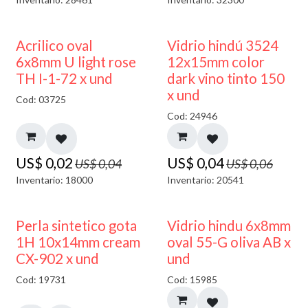
50% DESCUENTO
40% DESCUENTO
Acrilico oval
Vidrio hindú 3524
6x8mm U light rose
12x15mm color
TH I-1-72 x und
dark vino tinto 150
x und
Cod: 03725
Cod: 24946
US$
0,02
US$
0,04
US$
0,04
US$
0,06
Inventario: 18000
Inventario: 20541
50% DESCUENTO
Perla sintetico gota
Vidrio hindu 6x8mm
1H 10x14mm cream
oval 55-G oliva AB x
CX-902 x und
und
Cod: 19731
Cod: 15985