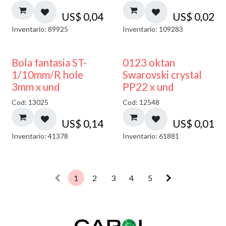
US$
0,04
US$
0,02
Inventario: 89925
Inventario: 109283
Bola fantasia ST-
0123 oktan
1/10mm/R hole
Swarovski crystal
3mm x und
PP22 x und
Cod: 13025
Cod: 12548
US$
0,14
US$
0,01
Inventario: 41378
Inventario: 61881
1
2
3
4
5