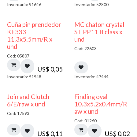
Inventario: 91646
Inventario: 52800
Cuña pin prendedor
MC chaton crystal
KE333
ST PP11 B class x
11.3x5.5mm/R x
und
und
Cod: 22603
Cod: 05807
US$
0,05
Inventario: 51548
Inventario: 47444
Join and Clutch
Finding oval
6/E/raw x und
10.3x5.2x0.4mm/R
aw x und
Cod: 17593
Cod: 01260
US$
0,11
US$
0,02