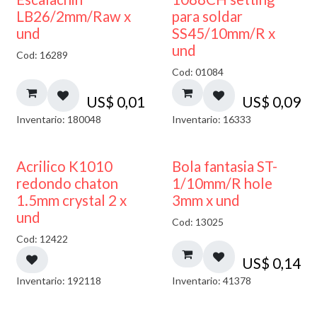
LB26/2mm/Raw x
para soldar
und
SS45/10mm/R x
und
Cod: 16289
Cod: 01084
US$
0,01
US$
0,09
Inventario: 180048
Inventario: 16333
50% DESCUENTO
Acrilico K1010
Bola fantasia ST-
redondo chaton
1/10mm/R hole
1.5mm crystal 2 x
3mm x und
und
Cod: 13025
Cod: 12422
US$
0,14
Inventario: 192118
Inventario: 41378