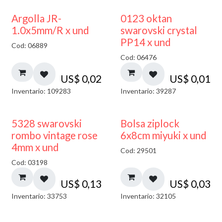
Argolla JR-
0123 oktan
1.0x5mm/R x und
swarovski crystal
PP14 x und
Cod: 06889
Cod: 06476
US$
0,02
US$
0,01
Inventario: 109283
Inventario: 39287
¡NUEVO!
5328 swarovski
Bolsa ziplock
rombo vintage rose
6x8cm miyuki x und
4mm x und
Cod: 29501
Cod: 03198
US$
0,13
US$
0,03
Inventario: 33753
Inventario: 32105