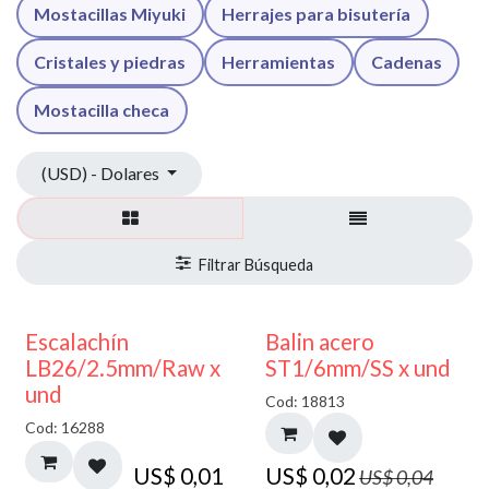
Mostacillas Miyuki
Herrajes para bisutería
Cristales y piedras
Herramientas
Cadenas
Mostacilla checa
(USD) - Dolares
50% DESCUENTO
Escalachín
Balin acero
LB26/2.5mm/Raw x
ST1/6mm/SS x und
und
Cod: 18813
Cod: 16288
US$
0,01
US$
0,02
US$
0,04