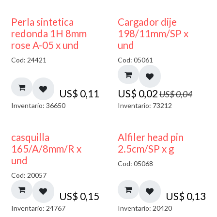
50% DESCUENTO
Perla sintetica
Cargador dije
redonda 1H 8mm
198/11mm/SP x
rose A-05 x und
und
Cod: 24421
Cod: 05061
US$
0,11
US$
0,02
US$
0,04
Inventario: 36650
Inventario: 73212
casquilla
Alfiler head pin
165/A/8mm/R x
2.5cm/SP x g
und
Cod: 05068
Cod: 20057
US$
0,15
US$
0,13
Inventario: 24767
Inventario: 20420