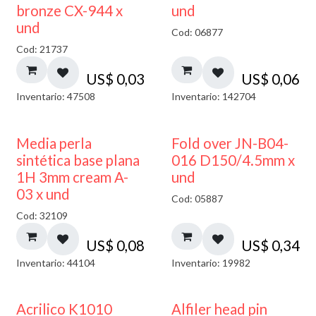
bronze CX-944 x
und
und
Cod: 06877
Cod: 21737
US$
0,03
US$
0,06
Inventario: 47508
Inventario: 142704
Media perla
Fold over JN-B04-
sintética base plana
016 D150/4.5mm x
1H 3mm cream A-
und
03 x und
Cod: 05887
Cod: 32109
US$
0,08
US$
0,34
Inventario: 44104
Inventario: 19982
Acrilico K1010
Alfiler head pin