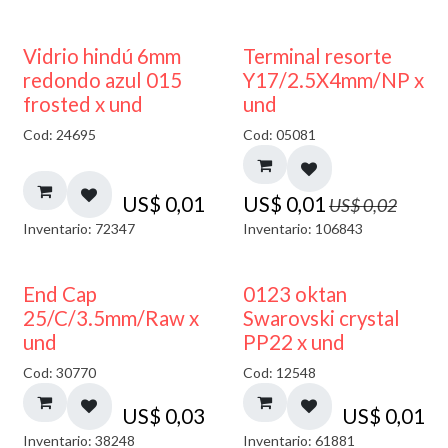
40% DESCUENTO
50% DESCUENTO
Vidrio hindú 6mm
Terminal resorte
redondo azul 015
Y17/2.5X4mm/NP x
frosted x und
und
Cod: 24695
Cod: 05081
US$
0,01
US$
0,01
US$
0,02
Inventario: 72347
Inventario: 106843
End Cap
0123 oktan
25/C/3.5mm/Raw x
Swarovski crystal
und
PP22 x und
Cod: 30770
Cod: 12548
US$
0,03
US$
0,01
Inventario: 38248
Inventario: 61881