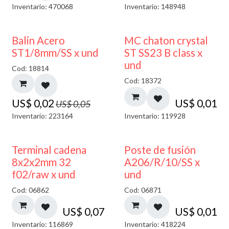
Inventario: 470068
Inventario: 148948
50% DESCUENTO
Balin Acero
MC chaton crystal
ST1/8mm/SS x und
ST SS23 B class x
und
Cod: 18814
Cod: 18372
US$
0,02
US$
0,01
US$
0,05
Inventario: 223164
Inventario: 119928
Terminal cadena
Poste de fusión
8x2x2mm 32
A206/R/10/SS x
f02/raw x und
und
Cod: 06862
Cod: 06871
US$
0,07
US$
0,01
Inventario: 116869
Inventario: 418224