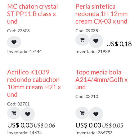
MC chaton crystal
Perla sintetica
ST PP11 B class x
redonda 1H 12mm
und
cream CX-03 x und
Cod: 22603
Cod: 09038
US$
0,18
Inventario: 47444
Inventario: 21939
50% DESCUENTO
40% DESCUENTO
Acrilico K1039
Topo media bola
redondo cabuchon
A214/4mm/Golfi x
10mm cream H21 x
und
und
Cod: 03210
Cod: 02701
US$
0,03
US$
0,03
US$
0,06
US$
0,05
Inventario: 14674
Inventario: 266753