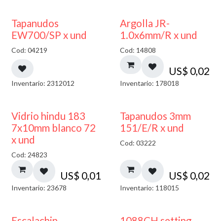
50% DESCUENTO
Tapanudos
Argolla JR-
EW700/SP x und
1.0x6mm/R x und
Cod: 04219
Cod: 14808
US$
0,02
Inventario: 2312012
Inventario: 178018
40% DESCUENTO
Vidrio hindu 183
Tapanudos 3mm
7x10mm blanco 72
151/E/R x und
x und
Cod: 03222
Cod: 24823
US$
0,01
US$
0,02
Inventario: 23678
Inventario: 118015
Escalachin
1088CH setting