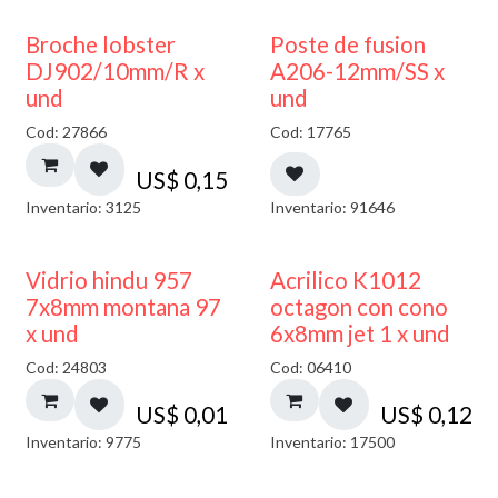
Broche lobster
Poste de fusion
DJ902/10mm/R x
A206-12mm/SS x
und
und
Cod: 27866
Cod: 17765
US$
0,15
Inventario: 3125
Inventario: 91646
40% DESCUENTO
Vidrio hindu 957
Acrilico K1012
7x8mm montana 97
octagon con cono
x und
6x8mm jet 1 x und
Cod: 24803
Cod: 06410
US$
0,01
US$
0,12
Inventario: 9775
Inventario: 17500