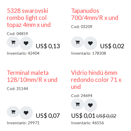
5328 swarovski
Tapanudos
rombo light col
700/4mm/R x und
topaz 4mm x und
Cod: 03209
Cod: 04859
US$
0,13
US$
0,02
Inventario: 42404
Inventario: 178308
40% DESCUENTO
Terminal maleta
Vidrio hindú 6mm
128/10mm/R x und
redondo color 71 x
und
Cod: 31144
Cod: 24694
US$
0,07
US$
0,01
US$
0,02
Inventario: 29971
Inventario: 46556