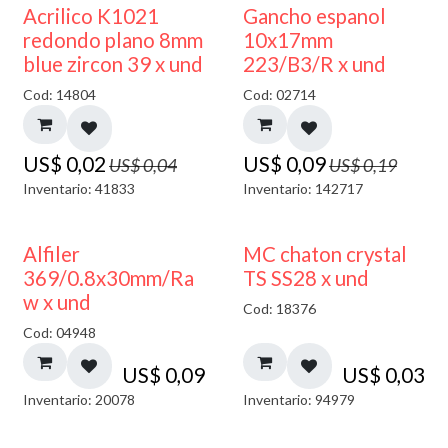
50% DESCUENTO
50% DESCUENTO
Acrilico K1021
Gancho espanol
redondo plano 8mm
10x17mm
blue zircon 39 x und
223/B3/R x und
Cod: 14804
Cod: 02714
US$
0,02
US$
0,09
US$
0,04
US$
0,19
Inventario: 41833
Inventario: 142717
Alfiler
MC chaton crystal
369/0.8x30mm/Ra
TS SS28 x und
w x und
Cod: 18376
Cod: 04948
US$
0,09
US$
0,03
Inventario: 20078
Inventario: 94979