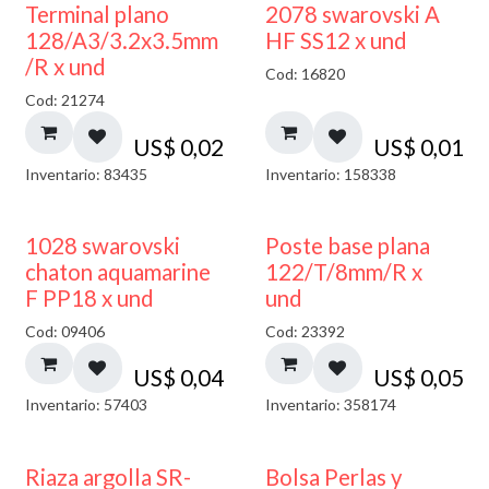
Terminal plano
2078 swarovski A
128/A3/3.2x3.5mm
HF SS12 x und
/R x und
Cod: 16820
Cod: 21274
US$
0,02
US$
0,01
Inventario: 83435
Inventario: 158338
1028 swarovski
Poste base plana
chaton aquamarine
122/T/8mm/R x
F PP18 x und
und
Cod: 09406
Cod: 23392
US$
0,04
US$
0,05
Inventario: 57403
Inventario: 358174
Riaza argolla SR-
Bolsa Perlas y