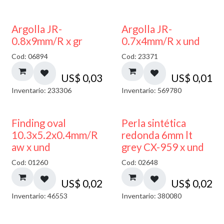
Argolla JR-
Argolla JR-
0.8x9mm/R x gr
0.7x4mm/R x und
Cod: 06894
Cod: 23371
US$
0,03
US$
0,01
Inventario: 233306
Inventario: 569780
Finding oval
Perla sintética
10.3x5.2x0.4mm/R
redonda 6mm lt
aw x und
grey CX-959 x und
Cod: 01260
Cod: 02648
US$
0,02
US$
0,02
Inventario: 46553
Inventario: 380080