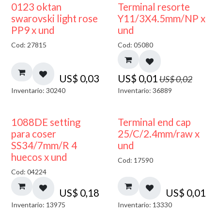
50% DESCUENTO
0123 oktan
Terminal resorte
swarovski light rose
Y11/3X4.5mm/NP x
PP9 x und
und
Cod: 27815
Cod: 05080
US$
0,03
US$
0,01
US$
0,02
Inventario: 30240
Inventario: 36889
1088DE setting
Terminal end cap
para coser
25/C/2.4mm/raw x
SS34/7mm/R 4
und
huecos x und
Cod: 17590
Cod: 04224
US$
0,18
US$
0,01
Inventario: 13975
Inventario: 13330