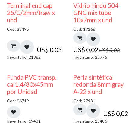
40% DESCUENTO
Terminal end cap
Vidrio hindu 504
25/C/2mm/Raw x
GNC mix tube
und
10x7mm x und
Cod: 28495
Cod: 17266
US$
0,03
US$
0,02
US$
0,03
Inventario: 21362
Inventario: 22776
Funda PVC transp.
Perla sintética
cal1.4/80x45mm
redonda 8mm gray
por Unidad
A-22 x und
Cod: 06719
Cod: 27931
US$
0,02
Inventario: 19431
Inventario: 25486