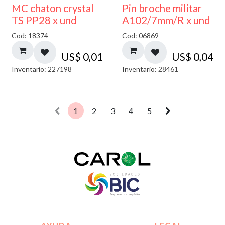
MC chaton crystal
Pin broche militar
TS PP28 x und
A102/7mm/R x und
Cod: 18374
Cod: 06869
US$
0,01
US$
0,04
Inventario: 227198
Inventario: 28461
1
2
3
4
5