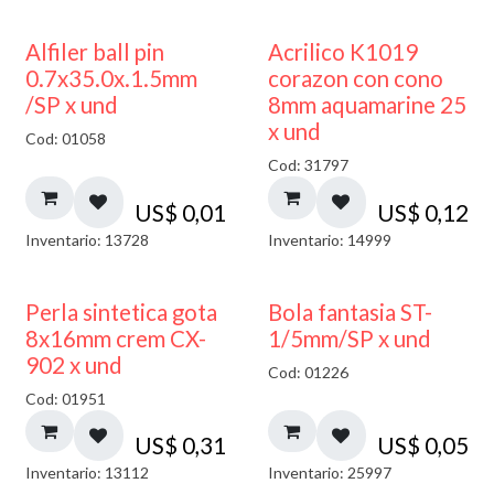
Alfiler ball pin
Acrilico K1019
0.7x35.0x.1.5mm
corazon con cono
/SP x und
8mm aquamarine 25
x und
Cod: 01058
Cod: 31797
US$
0,01
US$
0,12
Inventario: 13728
Inventario: 14999
Perla sintetica gota
Bola fantasia ST-
8x16mm crem CX-
1/5mm/SP x und
902 x und
Cod: 01226
Cod: 01951
US$
0,31
US$
0,05
Inventario: 13112
Inventario: 25997