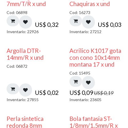
7mm/T/R x und
Chaquiras x und
Cod: 06898
Cod: 16273
US$
0,32
US$
0,03
Inventario: 22926
Inventario: 27212
50% DESCUENTO
Argolla DTR-
Acrilico K1017 gota
14mm/R x und
con cono 10x14mm
montana 17 x und
Cod: 06872
Cod: 15495
US$
0,02
US$
0,09
US$
0,19
Inventario: 27855
Inventario: 23605
Perla sintetica
Bola fantasia ST-
redonda 8mm
1/8mm/1.5mm/R x