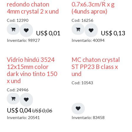
50% DESCUENTO
redondo chaton
0.7x6.3cm/R x g
4mm crystal 2 x und
(4unds aprox)
Cod: 12390
Cod: 16256
US$
0,01
US$
0,13
Inventario: 98927
Inventario: 40094
40% DESCUENTO
Vidrio hindú 3524
MC chaton crystal
12x15mm color
ST PP23 B class x
dark vino tinto 150
und
x und
Cod: 10543
Cod: 24946
US$
0,04
US$
0,06
Inventario: 20541
Inventario: 83458