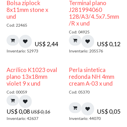
¡NUEVO!
Bolsa ziplock
Terminal plano
8x11mm stone x
J281994060
und
128/A3/4.5x7.5mm
/R x und
Cod: 22465
Cod: 04925
US$
2,44
US$
0,12
Inventario: 52973
Inventario: 205576
50% DESCUENTO
Acrílico K1023 oval
Perla sintetica
plano 13x18mm
redonda NH 4mm
violet 9 x und
cream A-03 x und
Cod: 00059
Cod: 05370
US$
0,08
US$
0,05
US$
0,16
Inventario: 42637
Inventario: 44070