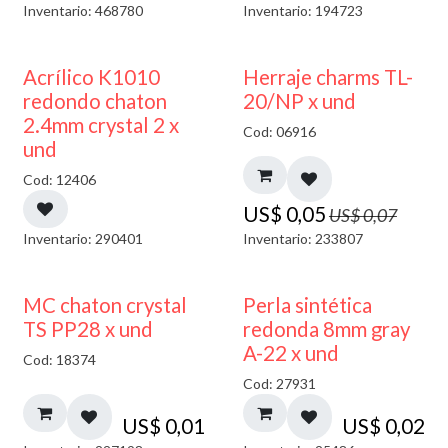
Inventario: 468780
Inventario: 194723
50% DESCUENTO
40% DESCUENTO
Acrílico K1010
Herraje charms TL-
redondo chaton
20/NP x und
2.4mm crystal 2 x
Cod: 06916
und
Cod: 12406
US$
0,05
US$
0,07
Inventario: 290401
Inventario: 233807
MC chaton crystal
Perla sintética
TS PP28 x und
redonda 8mm gray
A-22 x und
Cod: 18374
Cod: 27931
US$
0,01
US$
0,02