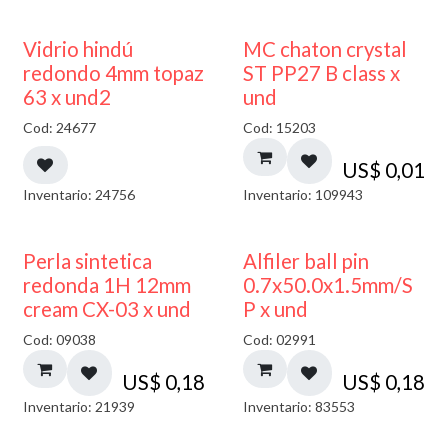
40% DESCUENTO
Vidrio hindú
MC chaton crystal
redondo 4mm topaz
ST PP27 B class x
63 x und2
und
Cod: 24677
Cod: 15203
US$
0,01
Inventario: 24756
Inventario: 109943
Perla sintetica
Alfiler ball pin
redonda 1H 12mm
0.7x50.0x1.5mm/S
cream CX-03 x und
P x und
Cod: 09038
Cod: 02991
US$
0,18
US$
0,18
Inventario: 21939
Inventario: 83553