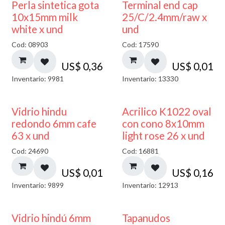
Perla sintetica gota
Terminal end cap
10x15mm milk
25/C/2.4mm/raw x
white x und
und
Cod: 08903
Cod: 17590
US$
0,36
US$
0,01
Inventario: 9981
Inventario: 13330
40% DESCUENTO
Vidrio hindu
Acrilico K1022 oval
redondo 6mm cafe
con cono 8x10mm
63 x und
light rose 26 x und
Cod: 24690
Cod: 16881
US$
0,01
US$
0,16
Inventario: 9899
Inventario: 12913
Vidrio hindú 6mm
Tapanudos