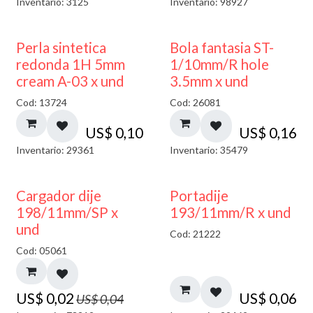
Inventario: 3125
Inventario: 98927
Perla sintetica
Bola fantasia ST-
redonda 1H 5mm
1/10mm/R hole
cream A-03 x und
3.5mm x und
Cod: 13724
Cod: 26081
US$
0,10
US$
0,16
Inventario: 29361
Inventario: 35479
50% DESCUENTO
Cargador dije
Portadije
198/11mm/SP x
193/11mm/R x und
und
Cod: 21222
Cod: 05061
US$
0,02
US$
0,06
US$
0,04