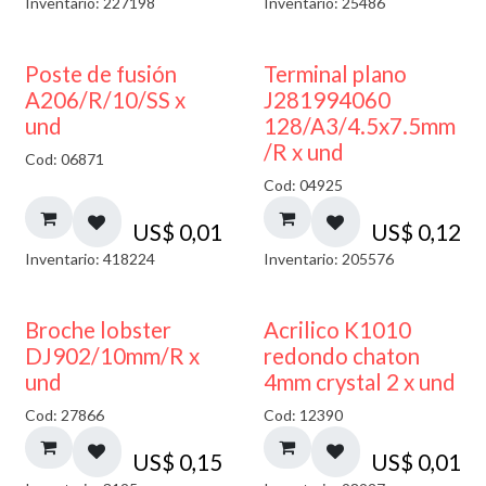
Inventario: 227198
Inventario: 25486
Poste de fusión
Terminal plano
A206/R/10/SS x
J281994060
und
128/A3/4.5x7.5mm
/R x und
Cod: 06871
Cod: 04925
US$
0,01
US$
0,12
Inventario: 418224
Inventario: 205576
50% DESCUENTO
Broche lobster
Acrilico K1010
DJ902/10mm/R x
redondo chaton
und
4mm crystal 2 x und
Cod: 27866
Cod: 12390
US$
0,15
US$
0,01