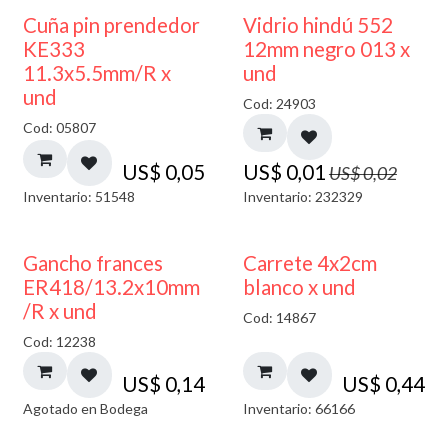
40% DESCUENTO
Cuña pin prendedor
Vidrio hindú 552
KE333
12mm negro 013 x
11.3x5.5mm/R x
und
und
Cod: 24903
Cod: 05807
US$
0,05
US$
0,01
US$
0,02
Inventario: 51548
Inventario: 232329
AGOTADO
Gancho frances
Carrete 4x2cm
ER418/13.2x10mm
blanco x und
/R x und
Cod: 14867
Cod: 12238
US$
0,14
US$
0,44
Agotado en Bodega
Inventario: 66166