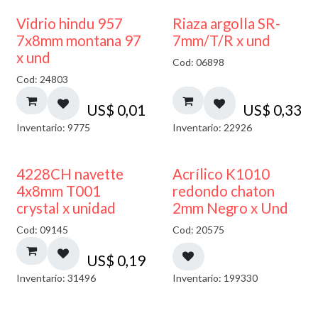
40% DESCUENTO
Vidrio hindu 957
Riaza argolla SR-
7x8mm montana 97
7mm/T/R x und
x und
Cod: 06898
Cod: 24803
US$
0,01
US$
0,33
Inventario: 9775
Inventario: 22926
50% DESCUENTO
4228CH navette
Acrílico K1010
4x8mm T001
redondo chaton
crystal x unidad
2mm Negro x Und
Cod: 09145
Cod: 20575
US$
0,19
Inventario: 31496
Inventario: 199330