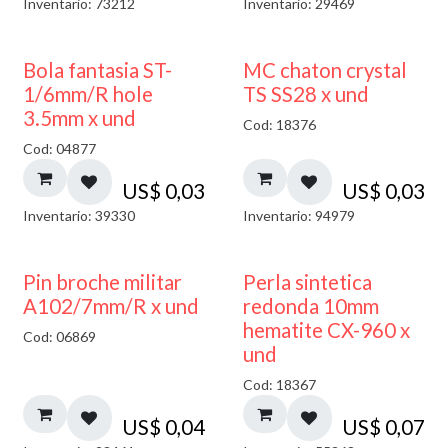
Inventario: 73212
Inventario: 29469
Bola fantasia ST-
MC chaton crystal
1/6mm/R hole
TS SS28 x und
3.5mm x und
Cod: 18376
Cod: 04877
US$
0,03
US$
0,03
Inventario: 39330
Inventario: 94979
Pin broche militar
Perla sintetica
A102/7mm/R x und
redonda 10mm
hematite CX-960 x
Cod: 06869
und
Cod: 18367
US$
0,04
US$
0,07