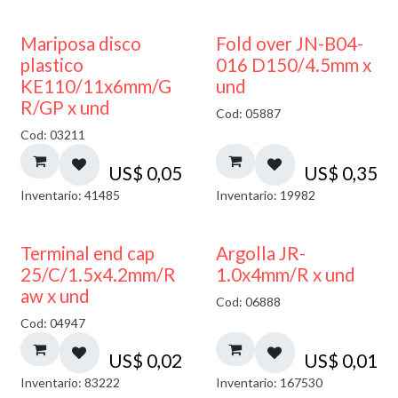
Mariposa disco
Fold over JN-B04-
plastico
016 D150/4.5mm x
KE110/11x6mm/G
und
R/GP x und
Cod: 05887
Cod: 03211
US$
0,05
US$
0,35
Inventario: 41485
Inventario: 19982
Terminal end cap
Argolla JR-
25/C/1.5x4.2mm/R
1.0x4mm/R x und
aw x und
Cod: 06888
Cod: 04947
US$
0,02
US$
0,01
Inventario: 83222
Inventario: 167530