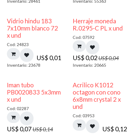
Inventario: 28461
Inventario: 55363
40% DESCUENTO
50% DESCUENTO
Vidrio hindu 183
Herraje moneda
7x10mm blanco 72
R.0295-C PL x und
x und
Cod: 07592
Cod: 24823
US$
0,01
US$
0,02
US$
0,04
Inventario: 23678
Inventario: 20665
50% DESCUENTO
Iman tubo
Acrilico K1012
PB0020833 5x3mm
octagon con cono
x und
6x8mm crystal 2 x
und
Cod: 02287
Cod: 03953
US$
0,07
US$
0,12
US$
0,14