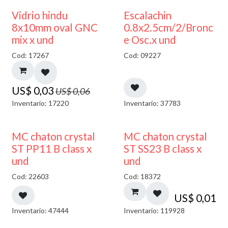
50% DESCUENTO
Vidrio hindu
Escalachin
8x10mm oval GNC
0.8x2.5cm/2/Bronc
mix x und
e Osc.x und
Cod: 17267
Cod: 09227
US$
0,03
US$
0,06
Inventario: 17220
Inventario: 37783
MC chaton crystal
MC chaton crystal
ST PP11 B class x
ST SS23 B class x
und
und
Cod: 22603
Cod: 18372
US$
0,01
Inventario: 47444
Inventario: 119928