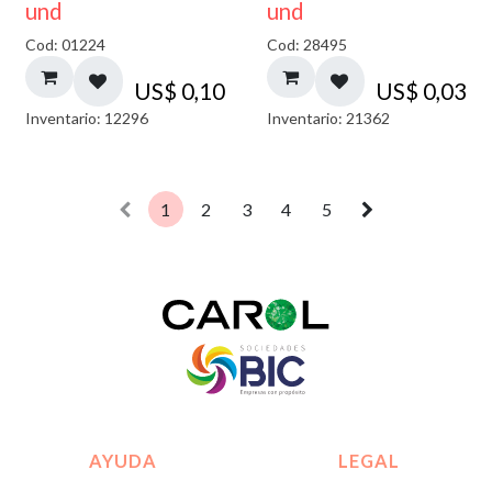
und
und
Cod: 01224
Cod: 28495
US$
0,10
US$
0,03
Inventario: 12296
Inventario: 21362
1
2
3
4
5
AYUDA
LEGAL