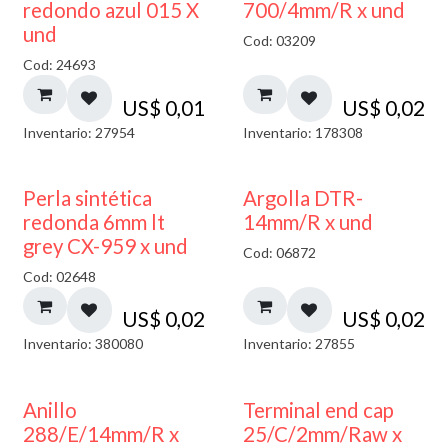
40% DESCUENTO
redondo azul 015 X
700/4mm/R x und
und
Cod: 03209
Cod: 24693
US$
0,01
US$
0,02
Inventario: 27954
Inventario: 178308
Perla sintética
Argolla DTR-
redonda 6mm lt
14mm/R x und
grey CX-959 x und
Cod: 06872
Cod: 02648
US$
0,02
US$
0,02
Inventario: 380080
Inventario: 27855
Anillo
Terminal end cap
288/E/14mm/R x
25/C/2mm/Raw x