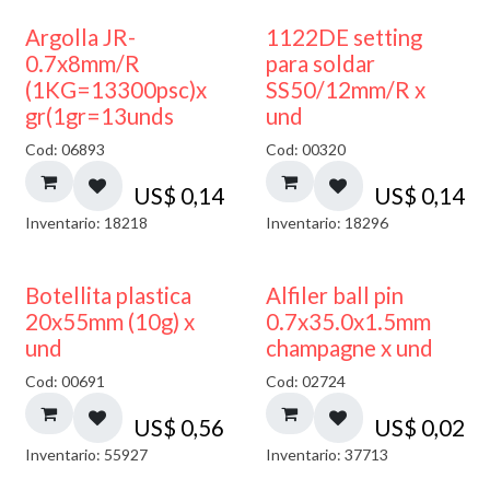
Argolla JR-
1122DE setting
0.7x8mm/R
para soldar
(1KG=13300psc)x
SS50/12mm/R x
gr(1gr=13unds
und
Cod: 06893
Cod: 00320
US$
0,14
US$
0,14
Inventario: 18218
Inventario: 18296
Botellita plastica
Alfiler ball pin
20x55mm (10g) x
0.7x35.0x1.5mm
und
champagne x und
Cod: 00691
Cod: 02724
US$
0,56
US$
0,02
Inventario: 55927
Inventario: 37713