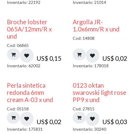
Inventario: 22192
Inventario: 21014
Broche lobster
Argolla JR-
065A/12mm/R x
1.0x6mm/R x und
und
Cod: 14808
Cod: 06865
US$
0,15
US$
0,02
Inventario: 62002
Inventario: 178018
Perla sintetica
0123 oktan
redonda 6mm
swarovski light rose
cream A-03 x und
PP9 x und
Cod: 05158
Cod: 27815
US$
0,02
US$
0,03
Inventario: 175831
Inventario: 30240