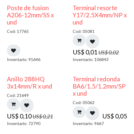
50% DESCUENTO
Poste de fusion
Terminal resorte
A206-12mm/SS x
Y17/2.5X4mm/NP x
und
und
Cod: 17765
Cod: 05081
US$
0,01
US$
0,02
Inventario: 91646
Inventario: 106843
50% DESCUENTO
Anillo 288HQ
Terminal redonda
3x14mm/R x und
BA6/1.5/1.2mm/SP
x und
Cod: 21649
Cod: 05062
US$
0,10
US$
0,05
US$
0,21
Inventario: 72790
Inventario: 9667