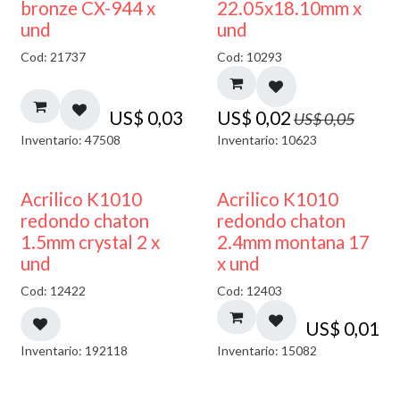
50% DESCUENTO
bronze CX-944 x
22.05x18.10mm x
und
und
Cod: 21737
Cod: 10293
US$
0,03
US$
0,02
US$
0,05
Inventario: 47508
Inventario: 10623
50% DESCUENTO
50% DESCUENTO
Acrilico K1010
Acrilico K1010
redondo chaton
redondo chaton
1.5mm crystal 2 x
2.4mm montana 17
und
x und
Cod: 12422
Cod: 12403
US$
0,01
Inventario: 192118
Inventario: 15082