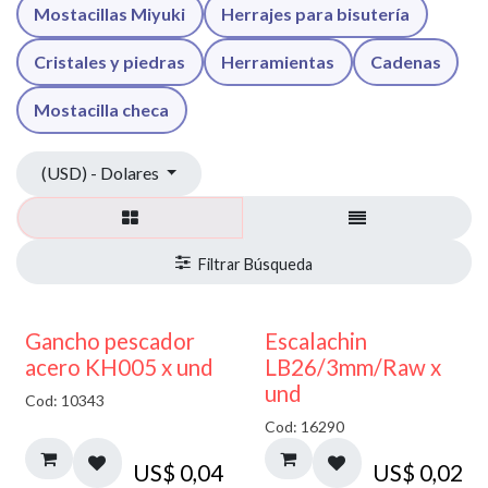
Mostacillas Miyuki
Herrajes para bisutería
Cristales y piedras
Herramientas
Cadenas
Mostacilla checa
(USD) - Dolares
Gancho pescador
Escalachin
acero KH005 x und
LB26/3mm/Raw x
und
Cod: 10343
Cod: 16290
US$
0,04
US$
0,02