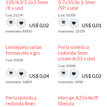
128/A3/3.2x3.5mm
0.7x35.0x.1.5mm
/R x und
/SP x und
Cod: 21274
Cod: 01058
US$
0,02
US$
0,01
Inventario: 83435
Inventario: 13728
Lentejuela varias
Perla sintetica
formas mix x grs
redonda 5mm
cream A-03 x und
Cod: 03204
Cod: 25098
US$
0,04
US$
0,02
Inventario: 16823
Inventario: 6900
Perla sintetica
Herraje A35646/R
redonda 8mm
libelula