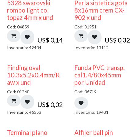
5328 swarovski
Perla sintetica gota
rombo light col
8x16mm crem CX-
topaz 4mm x und
902 x und
Cod: 04859
Cod: 01951
US$
0,14
US$
0,32
Inventario: 42404
Inventario: 13112
Finding oval
Funda PVC transp.
10.3x5.2x0.4mm/R
cal1.4/80x45mm
aw x und
por Unidad
Cod: 01260
Cod: 06719
US$
0,02
Inventario: 46553
Inventario: 19431
Terminal plano
Alfiler ball pin