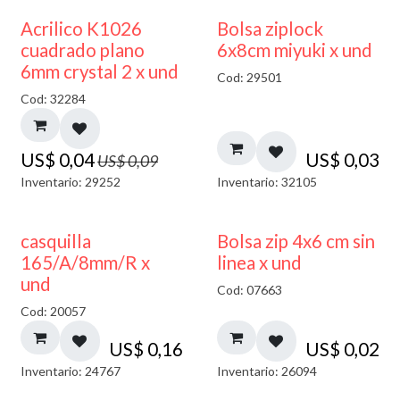
50% DESCUENTO
¡NUEVO!
Acrilico K1026
Bolsa ziplock
cuadrado plano
6x8cm miyuki x und
6mm crystal 2 x und
Cod: 29501
Cod: 32284
US$
0,04
US$
0,03
US$
0,09
Inventario: 29252
Inventario: 32105
casquilla
Bolsa zip 4x6 cm sin
165/A/8mm/R x
linea x und
und
Cod: 07663
Cod: 20057
US$
0,16
US$
0,02
Inventario: 24767
Inventario: 26094