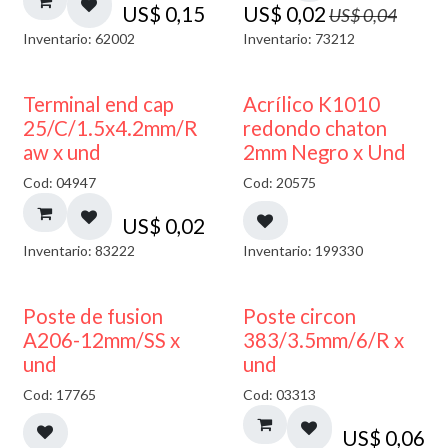
US$
0,15
US$
0,02
US$
0,04
Inventario: 62002
Inventario: 73212
50% DESCUENTO
Terminal end cap
Acrílico K1010
25/C/1.5x4.2mm/R
redondo chaton
aw x und
2mm Negro x Und
Cod: 04947
Cod: 20575
US$
0,02
Inventario: 83222
Inventario: 199330
Poste de fusion
Poste circon
A206-12mm/SS x
383/3.5mm/6/R x
und
und
Cod: 17765
Cod: 03313
US$
0,06