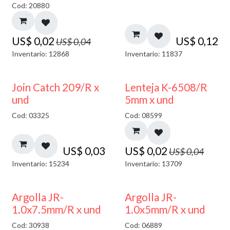
Cod: 20880
US$
0,02
US$
0,12
US$
0,04
Inventario: 12868
Inventario: 11837
50% DESCUENTO
Join Catch 209/R x
Lenteja K-6508/R
und
5mm x und
Cod: 03325
Cod: 08599
US$
0,03
US$
0,02
US$
0,04
Inventario: 15234
Inventario: 13709
Argolla JR-
Argolla JR-
1.0x7.5mm/R x und
1.0x5mm/R x und
Cod: 30938
Cod: 06889