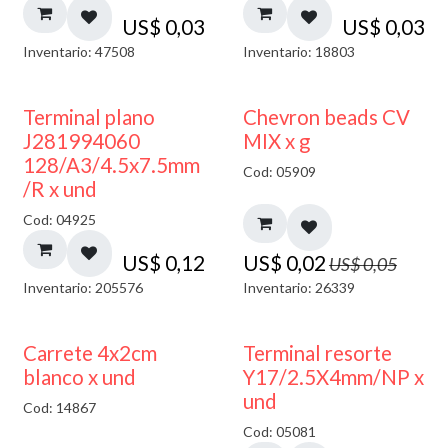
US$
0,03
US$
0,03
Inventario: 47508
Inventario: 18803
50% DESCUENTO
Terminal plano
Chevron beads CV
J281994060
MIX x g
128/A3/4.5x7.5mm
Cod: 05909
/R x und
Cod: 04925
US$
0,12
US$
0,02
US$
0,05
Inventario: 205576
Inventario: 26339
50% DESCUENTO
Carrete 4x2cm
Terminal resorte
blanco x und
Y17/2.5X4mm/NP x
und
Cod: 14867
Cod: 05081