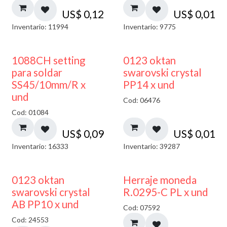
US$
0,12
US$
0,01
Inventario: 11994
Inventario: 9775
1088CH setting
0123 oktan
para soldar
swarovski crystal
SS45/10mm/R x
PP14 x und
und
Cod: 06476
Cod: 01084
US$
0,09
US$
0,01
Inventario: 16333
Inventario: 39287
50% DESCUENTO
0123 oktan
Herraje moneda
swarovski crystal
R.0295-C PL x und
AB PP10 x und
Cod: 07592
Cod: 24553