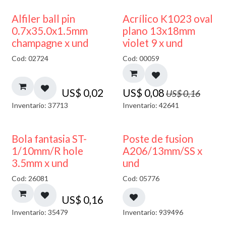
50% DESCUENTO
Alfiler ball pin
Acrílico K1023 oval
0.7x35.0x1.5mm
plano 13x18mm
champagne x und
violet 9 x und
Cod: 02724
Cod: 00059
US$
0,02
US$
0,08
US$
0,16
Inventario: 37713
Inventario: 42641
Bola fantasia ST-
Poste de fusion
1/10mm/R hole
A206/13mm/SS x
3.5mm x und
und
Cod: 26081
Cod: 05776
US$
0,16
Inventario: 35479
Inventario: 939496