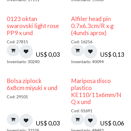
0123 oktan
Alfiler head pin
swarovski light rose
0.7x6.3cm/R x g
PP9 x und
(4unds aprox)
Cod: 27815
Cod: 16256
US$
0,03
US$
0,13
Inventario: 30240
Inventario: 40094
¡NUEVO!
Bolsa ziplock
Mariposa disco
6x8cm miyuki x und
plastico
KE110/11x6mm/N
Cod: 29501
Q x und
Cod: 01691
US$
0,03
US$
0,06
Inventario: 32105
Inventario: 48482