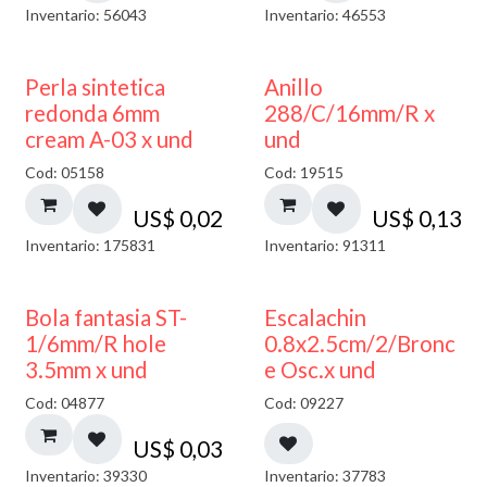
Inventario: 56043
Inventario: 46553
Perla sintetica
Anillo
redonda 6mm
288/C/16mm/R x
cream A-03 x und
und
Cod: 05158
Cod: 19515
US$
0,02
US$
0,13
Inventario: 175831
Inventario: 91311
Bola fantasia ST-
Escalachin
1/6mm/R hole
0.8x2.5cm/2/Bronc
3.5mm x und
e Osc.x und
Cod: 04877
Cod: 09227
US$
0,03
Inventario: 39330
Inventario: 37783