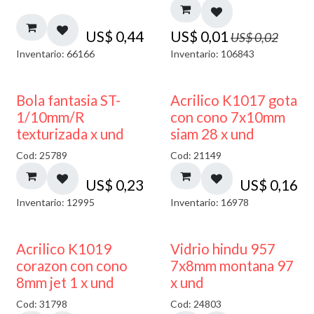
US$
0,44
US$
0,01
US$
0,02
Inventario: 66166
Inventario: 106843
Bola fantasia ST-
Acrilico K1017 gota
1/10mm/R
con cono 7x10mm
texturizada x und
siam 28 x und
Cod: 25789
Cod: 21149
US$
0,23
US$
0,16
Inventario: 12995
Inventario: 16978
40% DESCUENTO
Acrilico K1019
Vidrio hindu 957
corazon con cono
7x8mm montana 97
8mm jet 1 x und
x und
Cod: 31798
Cod: 24803