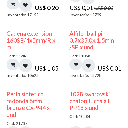
US$
0,20
US$
0,01
US$
0,03
Inventario: 17152
Inventario: 12799
Cadena extension
Alfiler ball pin
160SB/4x5mm/R x
0.7x35.0x.1.5mm
m
/SP x und
Cod: 13246
Cod: 01058
US$
1,05
US$
0,01
Inventario: 10623
Inventario: 13728
Perla sintetica
1028 swarovski
redonda 8mm
chaton fuchsia F
bronze CX-944 x
PP16 x und
und
Cod: 10284
Cod: 21737