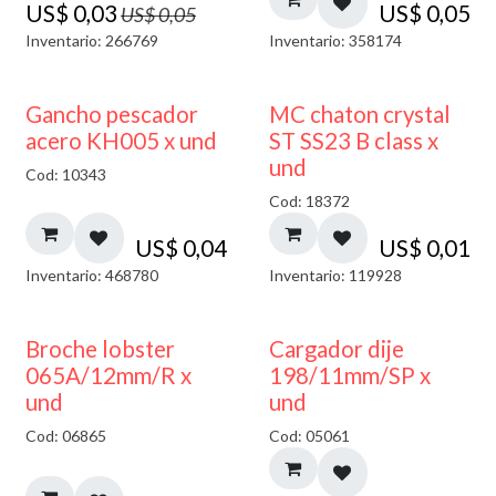
US$
0,03
US$
0,05
US$
0,05
Inventario: 266769
Inventario: 358174
Gancho pescador
MC chaton crystal
acero KH005 x und
ST SS23 B class x
und
Cod: 10343
Cod: 18372
US$
0,04
US$
0,01
Inventario: 468780
Inventario: 119928
50% DESCUENTO
Broche lobster
Cargador dije
065A/12mm/R x
198/11mm/SP x
und
und
Cod: 06865
Cod: 05061