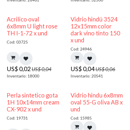
50% DESCUENTO
40% DESCUENTO
Acrilico oval
Vidrio hindú 3524
6x8mm U light rose
12x15mm color
TH I-1-72 x und
dark vino tinto 150
x und
Cod: 03725
Cod: 24946
US$
0,02
US$
0,04
US$
0,04
US$
0,06
Inventario: 18000
Inventario: 20541
50% DESCUENTO
Perla sintetico gota
Vidrio hindu 6x8mm
1H 10x14mm cream
oval 55-G oliva AB x
CX-902 x und
und
Cod: 19731
Cod: 15985