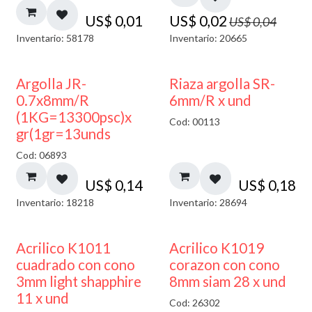
US$
0,01
US$
0,02
US$
0,04
Inventario: 58178
Inventario: 20665
Argolla JR-
Riaza argolla SR-
0.7x8mm/R
6mm/R x und
(1KG=13300psc)x
Cod: 00113
gr(1gr=13unds
Cod: 06893
US$
0,14
US$
0,18
Inventario: 18218
Inventario: 28694
50% DESCUENTO
Acrilico K1011
Acrilico K1019
cuadrado con cono
corazon con cono
3mm light shapphire
8mm siam 28 x und
11 x und
Cod: 26302