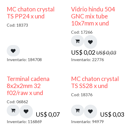
40% DESCUENTO
MC chaton crystal
Vidrio hindu 504
TS PP24 x und
GNC mix tube
10x7mm x und
Cod: 18373
Cod: 17266
US$
0,02
US$
0,03
Inventario: 184708
Inventario: 22776
Terminal cadena
MC chaton crystal
8x2x2mm 32
TS SS28 x und
f02/raw x und
Cod: 18376
Cod: 06862
US$
0,07
US$
0,03
Inventario: 116869
Inventario: 94979