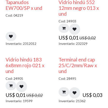
50% DESCUENTO
40% DESCUENTO
Tapanudos
Vidrio hindú 552
EW700/SP x und
12mm negro 013 x
und
Cod: 04219
Cod: 24903
US$
0,01
US$
0,02
Inventario: 2312012
Inventario: 232329
40% DESCUENTO
Vidrio hindú 183
Terminal end cap
6x8mm rojo 021 x
25/C/2mm/Raw x
und
und
Cod: 24905
Cod: 28495
US$
0,01
US$
0,03
US$
0,02
Inventario: 19599
Inventario: 21362