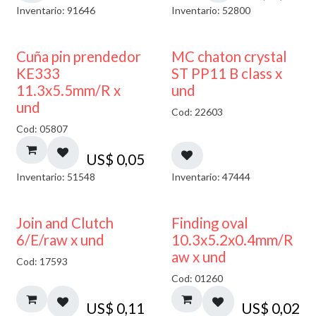
Inventario: 91646
Inventario: 52800
Cuña pin prendedor
MC chaton crystal
KE333
ST PP11 B class x
11.3x5.5mm/R x
und
und
Cod: 22603
Cod: 05807
US$
0,05
Inventario: 51548
Inventario: 47444
Join and Clutch
Finding oval
6/E/raw x und
10.3x5.2x0.4mm/R
aw x und
Cod: 17593
Cod: 01260
US$
0,11
US$
0,02