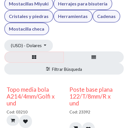
Mostacillas Miyuki
Herrajes para bisutería
Cristales y piedras
Herramientas
Cadenas
Mostacilla checa
(USD) - Dolares
40% DESCUENTO
Topo media bola
Poste base plana
A214/4mm/Golfi x
122/T/8mm/R x
und
und
Cod: 03210
Cod: 23392