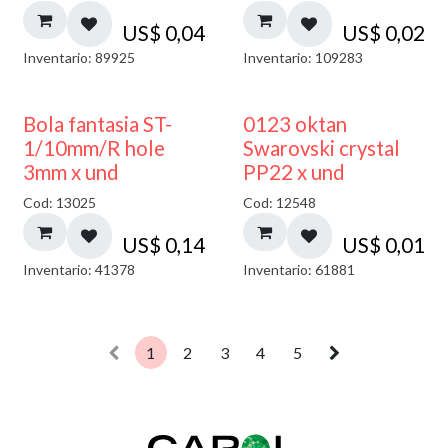
US$
0,04
US$
0,02
Inventario: 89925
Inventario: 109283
Bola fantasia ST-
0123 oktan
1/10mm/R hole
Swarovski crystal
3mm x und
PP22 x und
Cod: 13025
Cod: 12548
US$
0,14
US$
0,01
Inventario: 41378
Inventario: 61881
1
2
3
4
5