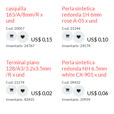
casquilla
Perla sintetica
165/A/8mm/R x
redonda 1H 6mm
und
rose A-05 x und
Cod: 20057
Cod: 31244
US$
0,15
US$
0,10
Inventario: 24767
Inventario: 24574
Terminal plano
Perla sintetica
128/A3/3.2x3.5mm
redonda NH 6.5mm
/R x und
white CX-901 x und
Cod: 21274
Cod: 09432
US$
0,02
US$
0,06
Inventario: 83435
Inventario: 20934