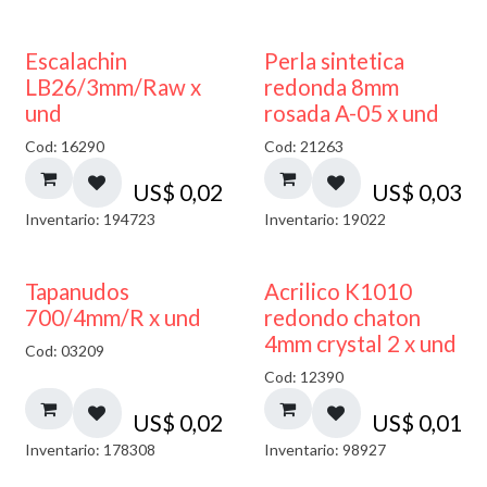
Escalachin
Perla sintetica
LB26/3mm/Raw x
redonda 8mm
und
rosada A-05 x und
Cod: 16290
Cod: 21263
US$
0,02
US$
0,03
Inventario: 194723
Inventario: 19022
50% DESCUENTO
Tapanudos
Acrilico K1010
700/4mm/R x und
redondo chaton
4mm crystal 2 x und
Cod: 03209
Cod: 12390
US$
0,02
US$
0,01
Inventario: 178308
Inventario: 98927