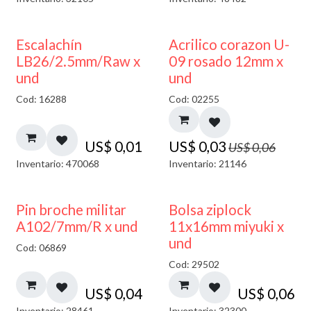
50% DESCUENTO
Escalachín
Acrilico corazon U-
LB26/2.5mm/Raw x
09 rosado 12mm x
und
und
Cod: 16288
Cod: 02255
US$
0,01
US$
0,03
US$
0,06
Inventario: 470068
Inventario: 21146
¡NUEVO!
Pin broche militar
Bolsa ziplock
A102/7mm/R x und
11x16mm miyuki x
und
Cod: 06869
Cod: 29502
US$
0,04
US$
0,06
Inventario: 28461
Inventario: 32300