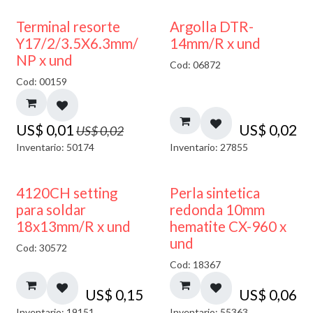
50% DESCUENTO
Terminal resorte
Argolla DTR-
Y17/2/3.5X6.3mm/
14mm/R x und
NP x und
Cod: 06872
Cod: 00159
US$
0,01
US$
0,02
US$
0,02
Inventario: 50174
Inventario: 27855
4120CH setting
Perla sintetica
para soldar
redonda 10mm
18x13mm/R x und
hematite CX-960 x
und
Cod: 30572
Cod: 18367
US$
0,15
US$
0,06
Inventario: 19151
Inventario: 55363