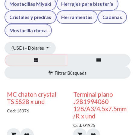
Mostacillas Miyuki
Herrajes para bisutería
Cristales y piedras
Herramientas
Cadenas
Mostacilla checa
(USD) - Dolares
MC chaton crystal
Terminal plano
TS SS28 x und
J281994060
128/A3/4.5x7.5mm
Cod: 18376
/R x und
Cod: 04925