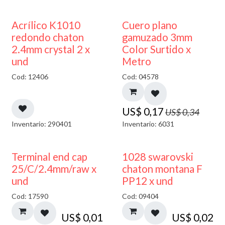
50% DESCUENTO
50% DESCUENTO
Acrílico K1010
Cuero plano
redondo chaton
gamuzado 3mm
2.4mm crystal 2 x
Color Surtido x
und
Metro
Cod: 12406
Cod: 04578
US$
0,17
US$
0,34
Inventario: 290401
Inventario: 6031
Terminal end cap
1028 swarovski
25/C/2.4mm/raw x
chaton montana F
und
PP12 x und
Cod: 17590
Cod: 09404
US$
0,01
US$
0,02