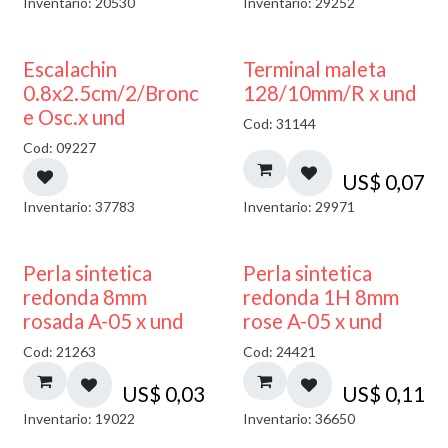
Inventario: 20530
Inventario: 29252
Escalachin
Terminal maleta
0.8x2.5cm/2/Bronc
128/10mm/R x und
e Osc.x und
Cod: 31144
Cod: 09227
US$
0,07
Inventario: 37783
Inventario: 29971
Perla sintetica
Perla sintetica
redonda 8mm
redonda 1H 8mm
rosada A-05 x und
rose A-05 x und
Cod: 21263
Cod: 24421
US$
0,03
US$
0,11
Inventario: 19022
Inventario: 36650