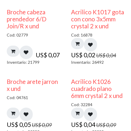
50% DESCUENTO
Broche cabeza
Acrilico K1017 gota
prendedor 6/D
con cono 3x5mm
Join/R x und
crystal 2 x und
Cod: 02779
Cod: 16878
US$
0,07
US$
0,02
US$
0,04
Inventario: 21799
Inventario: 26492
50% DESCUENTO
50% DESCUENTO
Broche arete jarron
Acrilico K1026
x und
cuadrado plano
6mm crystal 2 x und
Cod: 04761
Cod: 32284
US$
0,05
US$
0,04
US$
0,09
US$
0,09