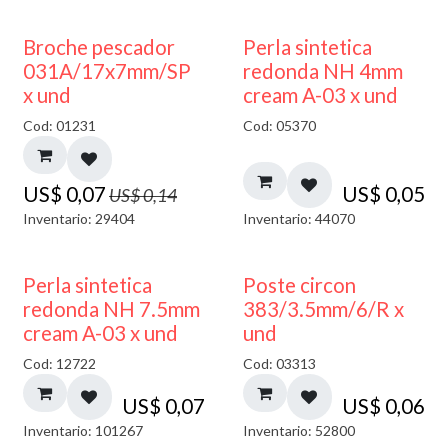
50% DESCUENTO
Broche pescador
Perla sintetica
031A/17x7mm/SP
redonda NH 4mm
x und
cream A-03 x und
Cod: 01231
Cod: 05370
US$
0,07
US$
0,05
US$
0,14
Inventario: 29404
Inventario: 44070
Perla sintetica
Poste circon
redonda NH 7.5mm
383/3.5mm/6/R x
cream A-03 x und
und
Cod: 12722
Cod: 03313
US$
0,07
US$
0,06
Inventario: 101267
Inventario: 52800