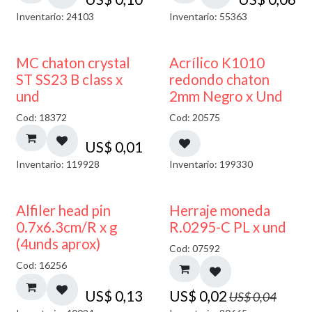
Inventario: 24103
Inventario: 55363
50% DESCUENTO
MC chaton crystal
Acrílico K1010
ST SS23 B class x
redondo chaton
und
2mm Negro x Und
Cod: 18372
Cod: 20575
US$
0,01
Inventario: 119928
Inventario: 199330
50% DESCUENTO
Alfiler head pin
Herraje moneda
0.7x6.3cm/R x g
R.0295-C PL x und
(4unds aprox)
Cod: 07592
Cod: 16256
US$
0,13
US$
0,02
US$
0,04