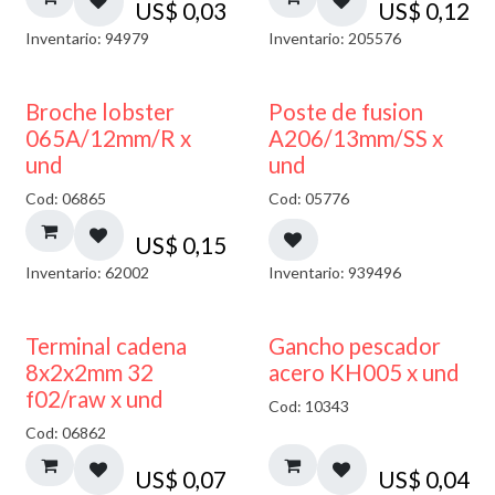
US$
0,03
US$
0,12
Inventario: 94979
Inventario: 205576
Broche lobster
Poste de fusion
065A/12mm/R x
A206/13mm/SS x
und
und
Cod: 06865
Cod: 05776
US$
0,15
Inventario: 62002
Inventario: 939496
Terminal cadena
Gancho pescador
8x2x2mm 32
acero KH005 x und
f02/raw x und
Cod: 10343
Cod: 06862
US$
0,07
US$
0,04