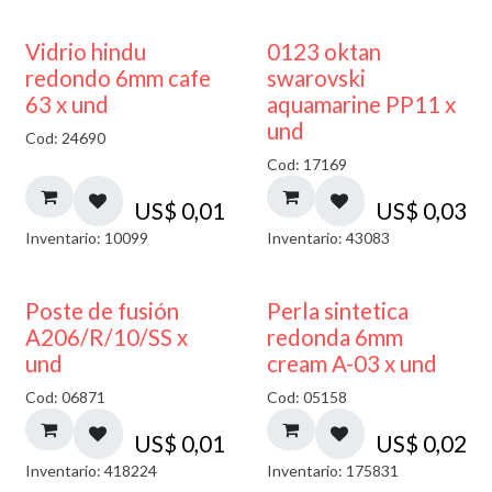
40% DESCUENTO
Vidrio hindu
0123 oktan
redondo 6mm cafe
swarovski
63 x und
aquamarine PP11 x
und
Cod: 24690
Cod: 17169
US$
0,01
US$
0,03
Inventario: 10099
Inventario: 43083
Poste de fusión
Perla sintetica
A206/R/10/SS x
redonda 6mm
und
cream A-03 x und
Cod: 06871
Cod: 05158
US$
0,01
US$
0,02
Inventario: 418224
Inventario: 175831