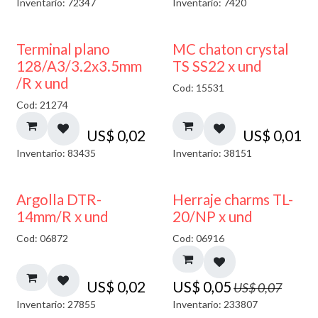
Inventario: 72347
Inventario: 7420
Terminal plano
MC chaton crystal
128/A3/3.2x3.5mm
TS SS22 x und
/R x und
Cod: 15531
Cod: 21274
US$
0,02
US$
0,01
Inventario: 83435
Inventario: 38151
40% DESCUENTO
Argolla DTR-
Herraje charms TL-
14mm/R x und
20/NP x und
Cod: 06872
Cod: 06916
US$
0,02
US$
0,05
US$
0,07
Inventario: 27855
Inventario: 233807