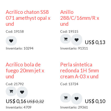
50% DESCUENTO
Acrilico chaton SS8
Anillo
071 amethyst opal x
288/C/16mm/R x
und
und
Cod: 19158
Cod: 19515
US$
0,13
Inventario: 10294
Inventario: 91311
50% DESCUENTO
Acrilico bola de
Perla sintetica
fuego 20mm jet x
redonda 1H 5mm
und
cream A-03 x und
Cod: 21792
Cod: 13724
US$
0,16
US$
0,10
US$
0,32
Inventario: 4709
Inventario: 29361