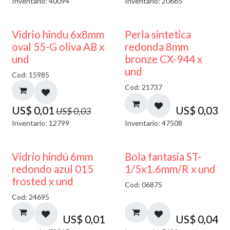
Inventario: 40094
Inventario: 20665
50% DESCUENTO
Vidrio hindu 6x8mm
Perla sintetica
oval 55-G oliva AB x
redonda 8mm
und
bronze CX-944 x
und
Cod: 15985
Cod: 21737
US$
0,01
US$
0,03
US$
0,03
Inventario: 12799
Inventario: 47508
40% DESCUENTO
Vidrio hindú 6mm
Bola fantasia ST-
redondo azul 015
1/5x1.6mm/R x und
frosted x und
Cod: 06875
Cod: 24695
US$
0,01
US$
0,04