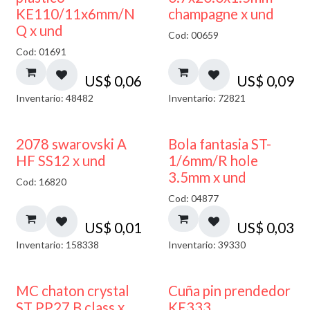
KE110/11x6mm/N
champagne x und
Q x und
Cod: 00659
Cod: 01691
US$
0,06
US$
0,09
Inventario: 48482
Inventario: 72821
2078 swarovski A
Bola fantasia ST-
HF SS12 x und
1/6mm/R hole
3.5mm x und
Cod: 16820
Cod: 04877
US$
0,01
US$
0,03
Inventario: 158338
Inventario: 39330
MC chaton crystal
Cuña pin prendedor
ST PP27 B class x
KE333