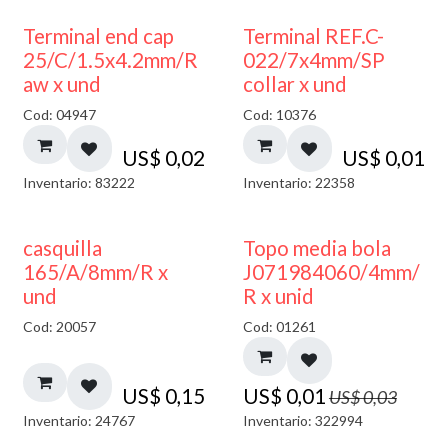
Terminal end cap
Terminal REF.C-
25/C/1.5x4.2mm/R
022/7x4mm/SP
aw x und
collar x und
Cod: 04947
Cod: 10376
US$
0,02
US$
0,01
Inventario: 83222
Inventario: 22358
50% DESCUENTO
casquilla
Topo media bola
165/A/8mm/R x
J071984060/4mm/
und
R x unid
Cod: 20057
Cod: 01261
US$
0,15
US$
0,01
US$
0,03
Inventario: 24767
Inventario: 322994