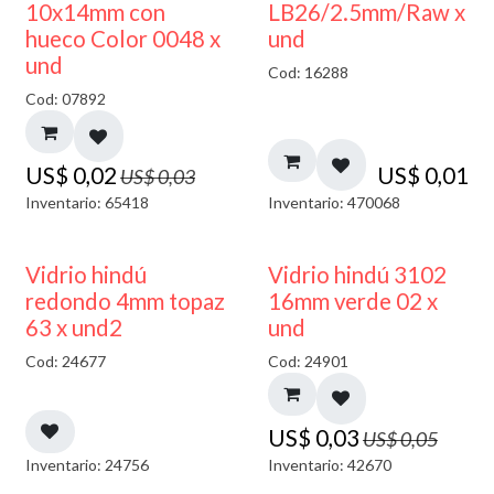
50% DESCUENTO
10x14mm con
LB26/2.5mm/Raw x
hueco Color 0048 x
und
und
Cod: 16288
Cod: 07892
US$
0,02
US$
0,01
US$
0,03
Inventario: 65418
Inventario: 470068
40% DESCUENTO
40% DESCUENTO
Vidrio hindú
Vidrio hindú 3102
redondo 4mm topaz
16mm verde 02 x
63 x und2
und
Cod: 24677
Cod: 24901
US$
0,03
US$
0,05
Inventario: 24756
Inventario: 42670