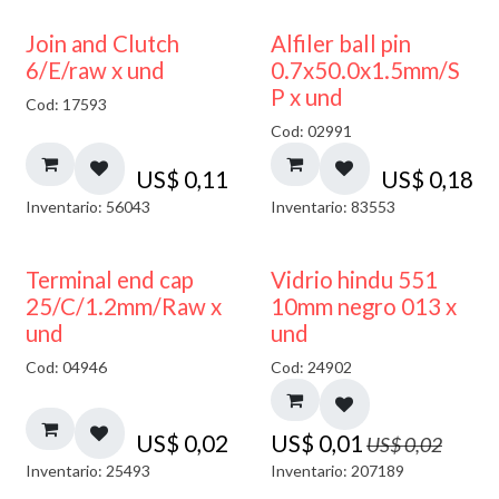
Join and Clutch
Alfiler ball pin
6/E/raw x und
0.7x50.0x1.5mm/S
P x und
Cod: 17593
Cod: 02991
US$
0,11
US$
0,18
Inventario: 56043
Inventario: 83553
40% DESCUENTO
Terminal end cap
Vidrio hindu 551
25/C/1.2mm/Raw x
10mm negro 013 x
und
und
Cod: 04946
Cod: 24902
US$
0,02
US$
0,01
US$
0,02
Inventario: 25493
Inventario: 207189