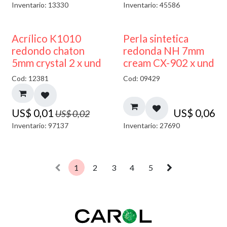
Inventario: 13330
Inventario: 45586
50% DESCUENTO
Acrílico K1010
Perla sintetica
redondo chaton
redonda NH 7mm
5mm crystal 2 x und
cream CX-902 x und
Cod: 12381
Cod: 09429
US$
0,01
US$
0,06
US$
0,02
Inventario: 97137
Inventario: 27690
1
2
3
4
5