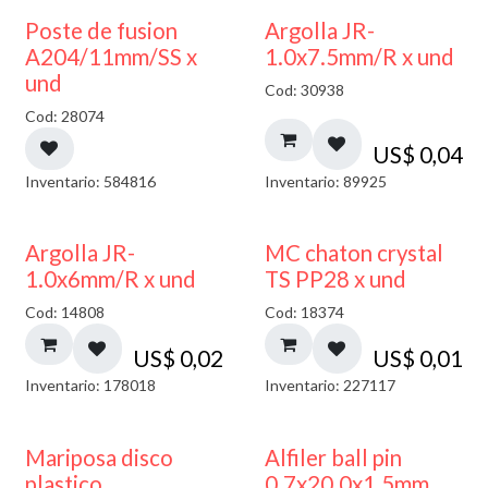
Poste de fusion
Argolla JR-
A204/11mm/SS x
1.0x7.5mm/R x und
und
Cod: 30938
Cod: 28074
US$
0,04
Inventario: 584816
Inventario: 89925
Argolla JR-
MC chaton crystal
1.0x6mm/R x und
TS PP28 x und
Cod: 14808
Cod: 18374
US$
0,02
US$
0,01
Inventario: 178018
Inventario: 227117
Mariposa disco
Alfiler ball pin
plastico
0.7x20.0x1.5mm