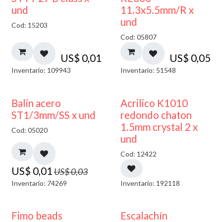
und
11.3x5.5mm/R x
und
Cod: 15203
Cod: 05807
US$
0,01
US$
0,05
Inventario: 109943
Inventario: 51548
50% DESCUENTO
50% DESCUENTO
Balin acero
Acrilico K1010
ST1/3mm/SS x und
redondo chaton
1.5mm crystal 2 x
Cod: 05020
und
Cod: 12422
US$
0,01
US$
0,03
Inventario: 74269
Inventario: 192118
Fimo beads
Escalachín