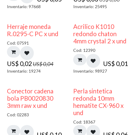
Inventario: 97668
Inventario: 25495
50% DESCUENTO
50% DESCUENTO
Herraje moneda
Acrilico K1010
R.0295-C PC x und
redondo chaton
4mm crystal 2 x und
Cod: 07591
Cod: 12390
US$
0,02
US$
0,01
US$
0,04
Inventario: 19274
Inventario: 98927
Conector cadena
Perla sintetica
bola PB0020830
redonda 10mm
3mm raw x und
hematite CX-960 x
und
Cod: 02283
Cod: 18367
US$
0,10
US$
0,06