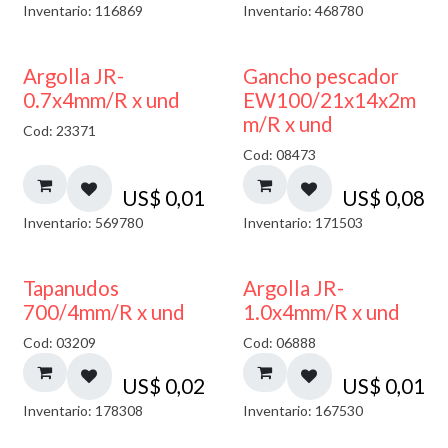
Inventario: 116869
Inventario: 468780
Argolla JR-
Gancho pescador
0.7x4mm/R x und
EW100/21x14x2m
m/R x und
Cod: 23371
Cod: 08473
US$
0,01
US$
0,08
Inventario: 569780
Inventario: 171503
Tapanudos
Argolla JR-
700/4mm/R x und
1.0x4mm/R x und
Cod: 03209
Cod: 06888
US$
0,02
US$
0,01
Inventario: 178308
Inventario: 167530