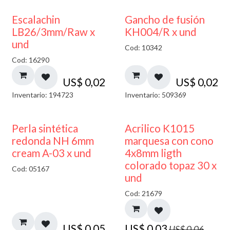
Escalachin
Gancho de fusión
LB26/3mm/Raw x
KH004/R x und
und
Cod: 10342
Cod: 16290
US$
0,02
US$
0,02
Inventario: 194723
Inventario: 509369
50% DESCUENTO
Perla sintética
Acrilico K1015
redonda NH 6mm
marquesa con cono
cream A-03 x und
4x8mm ligth
colorado topaz 30 x
Cod: 05167
und
Cod: 21679
US$
0,05
US$
0,03
US$
0,06