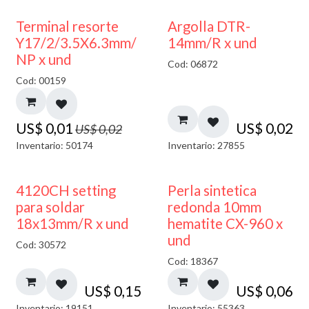
50% DESCUENTO
Terminal resorte
Argolla DTR-
Y17/2/3.5X6.3mm/
14mm/R x und
NP x und
Cod: 06872
Cod: 00159
US$
0,01
US$
0,02
US$
0,02
Inventario: 50174
Inventario: 27855
4120CH setting
Perla sintetica
para soldar
redonda 10mm
18x13mm/R x und
hematite CX-960 x
und
Cod: 30572
Cod: 18367
US$
0,15
US$
0,06
Inventario: 19151
Inventario: 55363