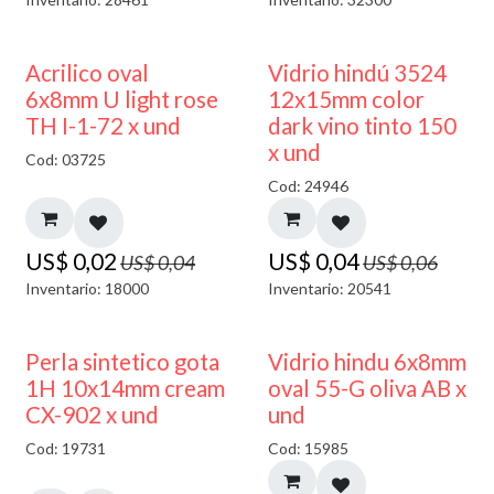
50% DESCUENTO
40% DESCUENTO
Acrilico oval
Vidrio hindú 3524
6x8mm U light rose
12x15mm color
TH I-1-72 x und
dark vino tinto 150
x und
Cod: 03725
Cod: 24946
US$
0,02
US$
0,04
US$
0,04
US$
0,06
Inventario: 18000
Inventario: 20541
50% DESCUENTO
Perla sintetico gota
Vidrio hindu 6x8mm
1H 10x14mm cream
oval 55-G oliva AB x
CX-902 x und
und
Cod: 19731
Cod: 15985