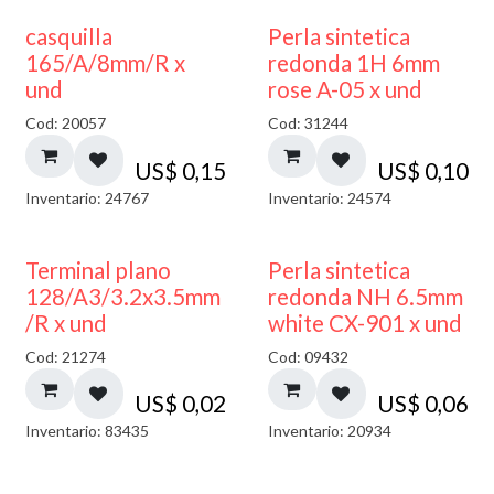
casquilla
Perla sintetica
165/A/8mm/R x
redonda 1H 6mm
und
rose A-05 x und
Cod: 20057
Cod: 31244
US$
0,15
US$
0,10
Inventario: 24767
Inventario: 24574
Terminal plano
Perla sintetica
128/A3/3.2x3.5mm
redonda NH 6.5mm
/R x und
white CX-901 x und
Cod: 21274
Cod: 09432
US$
0,02
US$
0,06
Inventario: 83435
Inventario: 20934