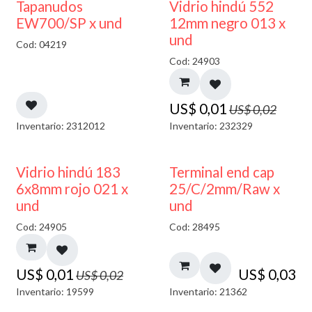
50% DESCUENTO
40% DESCUENTO
Tapanudos
Vidrio hindú 552
EW700/SP x und
12mm negro 013 x
und
Cod: 04219
Cod: 24903
US$
0,01
US$
0,02
Inventario: 2312012
Inventario: 232329
40% DESCUENTO
Vidrio hindú 183
Terminal end cap
6x8mm rojo 021 x
25/C/2mm/Raw x
und
und
Cod: 24905
Cod: 28495
US$
0,01
US$
0,03
US$
0,02
Inventario: 19599
Inventario: 21362