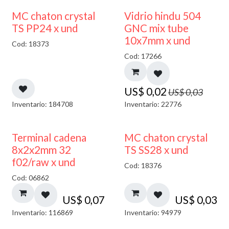
40% DESCUENTO
MC chaton crystal
Vidrio hindu 504
TS PP24 x und
GNC mix tube
10x7mm x und
Cod: 18373
Cod: 17266
US$
0,02
US$
0,03
Inventario: 184708
Inventario: 22776
Terminal cadena
MC chaton crystal
8x2x2mm 32
TS SS28 x und
f02/raw x und
Cod: 18376
Cod: 06862
US$
0,07
US$
0,03
Inventario: 116869
Inventario: 94979