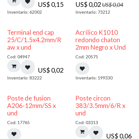
US$
0,15
US$
0,02
US$
0,04
Inventario: 62002
Inventario: 73212
50% DESCUENTO
Terminal end cap
Acrílico K1010
25/C/1.5x4.2mm/R
redondo chaton
aw x und
2mm Negro x Und
Cod: 04947
Cod: 20575
US$
0,02
Inventario: 83222
Inventario: 199330
Poste de fusion
Poste circon
A206-12mm/SS x
383/3.5mm/6/R x
und
und
Cod: 17765
Cod: 03313
US$
0,06