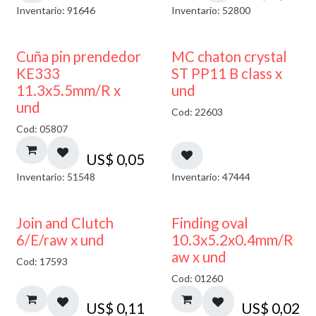
Inventario: 91646
Inventario: 52800
Cuña pin prendedor
MC chaton crystal
KE333
ST PP11 B class x
11.3x5.5mm/R x
und
und
Cod: 22603
Cod: 05807
US$
0,05
Inventario: 51548
Inventario: 47444
Join and Clutch
Finding oval
6/E/raw x und
10.3x5.2x0.4mm/R
aw x und
Cod: 17593
Cod: 01260
US$
0,11
US$
0,02