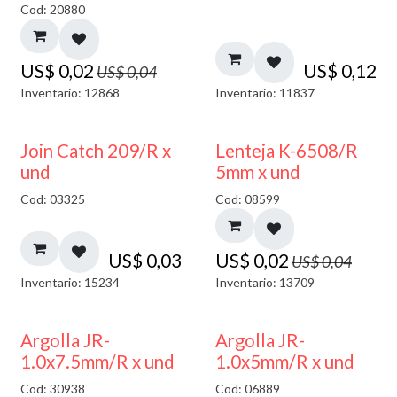
Cod: 20880
US$
0,02
US$
0,12
US$
0,04
Inventario: 12868
Inventario: 11837
50% DESCUENTO
Join Catch 209/R x
Lenteja K-6508/R
und
5mm x und
Cod: 03325
Cod: 08599
US$
0,03
US$
0,02
US$
0,04
Inventario: 15234
Inventario: 13709
Argolla JR-
Argolla JR-
1.0x7.5mm/R x und
1.0x5mm/R x und
Cod: 30938
Cod: 06889