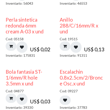
Inventario: 56043
Inventario: 46553
Perla sintetica
Anillo
redonda 6mm
288/C/16mm/R x
cream A-03 x und
und
Cod: 05158
Cod: 19515
US$
0,02
US$
0,13
Inventario: 175831
Inventario: 91311
Bola fantasia ST-
Escalachin
1/6mm/R hole
0.8x2.5cm/2/Bronc
3.5mm x und
e Osc.x und
Cod: 04877
Cod: 09227
US$
0,03
Inventario: 39330
Inventario: 37783