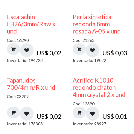
Escalachin
Perla sintetica
LB26/3mm/Raw x
redonda 8mm
und
rosada A-05 x und
Cod: 16290
Cod: 21263
US$
0,02
US$
0,03
Inventario: 194723
Inventario: 19022
50% DESCUENTO
Tapanudos
Acrilico K1010
700/4mm/R x und
redondo chaton
4mm crystal 2 x und
Cod: 03209
Cod: 12390
US$
0,02
US$
0,01
Inventario: 178308
Inventario: 98927