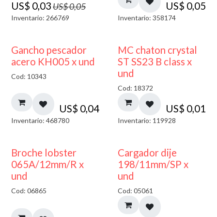
US$
0,03
US$
0,05
US$
0,05
Inventario: 266769
Inventario: 358174
Gancho pescador
MC chaton crystal
acero KH005 x und
ST SS23 B class x
und
Cod: 10343
Cod: 18372
US$
0,04
US$
0,01
Inventario: 468780
Inventario: 119928
50% DESCUENTO
Broche lobster
Cargador dije
065A/12mm/R x
198/11mm/SP x
und
und
Cod: 06865
Cod: 05061