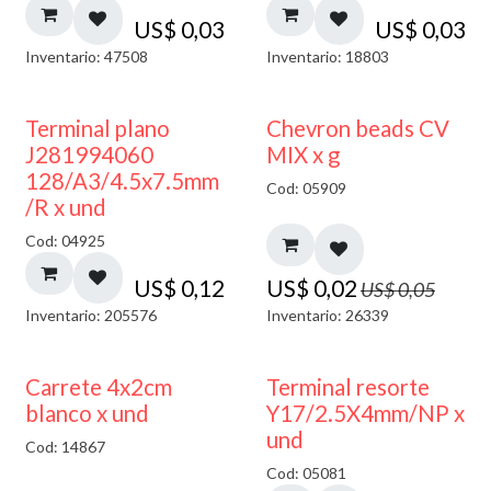
US$
0,03
US$
0,03
Inventario: 47508
Inventario: 18803
50% DESCUENTO
Terminal plano
Chevron beads CV
J281994060
MIX x g
128/A3/4.5x7.5mm
Cod: 05909
/R x und
Cod: 04925
US$
0,12
US$
0,02
US$
0,05
Inventario: 205576
Inventario: 26339
50% DESCUENTO
Carrete 4x2cm
Terminal resorte
blanco x und
Y17/2.5X4mm/NP x
und
Cod: 14867
Cod: 05081