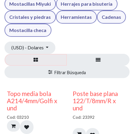
Mostacillas Miyuki
Herrajes para bisutería
Cristales y piedras
Herramientas
Cadenas
Mostacilla checa
(USD) - Dolares
40% DESCUENTO
Topo media bola
Poste base plana
A214/4mm/Golfi x
122/T/8mm/R x
und
und
Cod: 03210
Cod: 23392