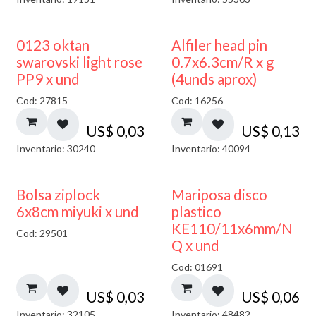
0123 oktan
Alfiler head pin
swarovski light rose
0.7x6.3cm/R x g
PP9 x und
(4unds aprox)
Cod: 27815
Cod: 16256
US$
0,03
US$
0,13
Inventario: 30240
Inventario: 40094
¡NUEVO!
Bolsa ziplock
Mariposa disco
6x8cm miyuki x und
plastico
KE110/11x6mm/N
Cod: 29501
Q x und
Cod: 01691
US$
0,03
US$
0,06
Inventario: 32105
Inventario: 48482