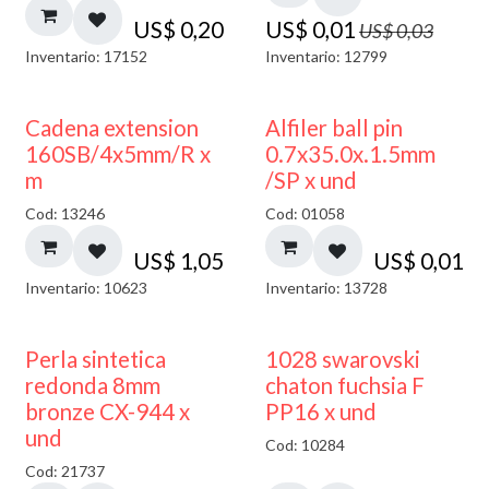
US$
0,20
US$
0,01
US$
0,03
Inventario: 17152
Inventario: 12799
Cadena extension
Alfiler ball pin
160SB/4x5mm/R x
0.7x35.0x.1.5mm
m
/SP x und
Cod: 13246
Cod: 01058
US$
1,05
US$
0,01
Inventario: 10623
Inventario: 13728
Perla sintetica
1028 swarovski
redonda 8mm
chaton fuchsia F
bronze CX-944 x
PP16 x und
und
Cod: 10284
Cod: 21737