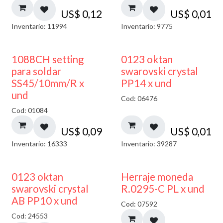
US$
0,12
US$
0,01
Inventario: 11994
Inventario: 9775
1088CH setting
0123 oktan
para soldar
swarovski crystal
SS45/10mm/R x
PP14 x und
und
Cod: 06476
Cod: 01084
US$
0,09
US$
0,01
Inventario: 16333
Inventario: 39287
50% DESCUENTO
0123 oktan
Herraje moneda
swarovski crystal
R.0295-C PL x und
AB PP10 x und
Cod: 07592
Cod: 24553