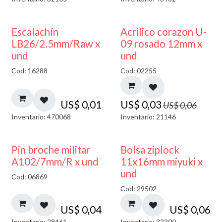
50% DESCUENTO
Escalachín
Acrilico corazon U-
LB26/2.5mm/Raw x
09 rosado 12mm x
und
und
Cod: 16288
Cod: 02255
US$
0,01
US$
0,03
US$
0,06
Inventario: 470068
Inventario: 21146
¡NUEVO!
Pin broche militar
Bolsa ziplock
A102/7mm/R x und
11x16mm miyuki x
und
Cod: 06869
Cod: 29502
US$
0,04
US$
0,06
Inventario: 28461
Inventario: 32300