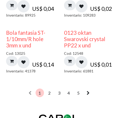
US$
0,04
US$
0,02
Inventario: 89925
Inventario: 109283
Bola fantasia ST-
0123 oktan
1/10mm/R hole
Swarovski crystal
3mm x und
PP22 x und
Cod: 13025
Cod: 12548
US$
0,14
US$
0,01
Inventario: 41378
Inventario: 61881
1
2
3
4
5