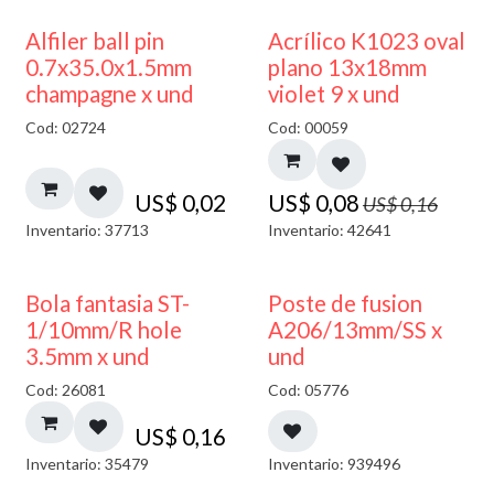
50% DESCUENTO
Alfiler ball pin
Acrílico K1023 oval
0.7x35.0x1.5mm
plano 13x18mm
champagne x und
violet 9 x und
Cod: 02724
Cod: 00059
US$
0,02
US$
0,08
US$
0,16
Inventario: 37713
Inventario: 42641
Bola fantasia ST-
Poste de fusion
1/10mm/R hole
A206/13mm/SS x
3.5mm x und
und
Cod: 26081
Cod: 05776
US$
0,16
Inventario: 35479
Inventario: 939496