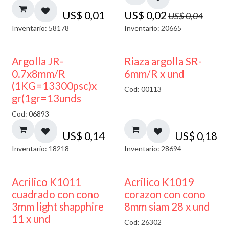
US$
0,01
US$
0,02
US$
0,04
Inventario: 58178
Inventario: 20665
Argolla JR-
Riaza argolla SR-
0.7x8mm/R
6mm/R x und
(1KG=13300psc)x
Cod: 00113
gr(1gr=13unds
Cod: 06893
US$
0,14
US$
0,18
Inventario: 18218
Inventario: 28694
50% DESCUENTO
Acrilico K1011
Acrilico K1019
cuadrado con cono
corazon con cono
3mm light shapphire
8mm siam 28 x und
11 x und
Cod: 26302