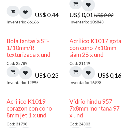
US$
0,44
US$
0,01
US$
0,02
Inventario: 66166
Inventario: 106843
Bola fantasia ST-
Acrilico K1017 gota
1/10mm/R
con cono 7x10mm
texturizada x und
siam 28 x und
Cod: 25789
Cod: 21149
US$
0,23
US$
0,16
Inventario: 12995
Inventario: 16978
40% DESCUENTO
Acrilico K1019
Vidrio hindu 957
corazon con cono
7x8mm montana 97
8mm jet 1 x und
x und
Cod: 31798
Cod: 24803