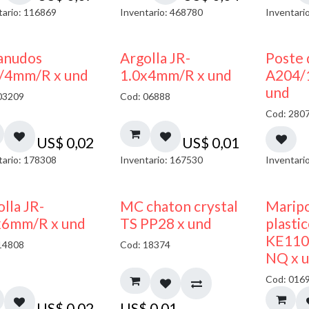
tario: 116869
Inventario: 468780
Inventari
anudos
Argolla JR-
Poste 
/4mm/R x und
1.0x4mm/R x und
A204/
und
03209
Cod: 06888
Cod: 280
US$
0,02
US$
0,01
tario: 178308
Inventario: 167530
Inventari
lla JR-
MC chaton crystal
Maripo
x6mm/R x und
TS PP28 x und
plasti
KE110
14808
Cod: 18374
NQ x 
Cod: 016
US$
0,02
US$
0,01