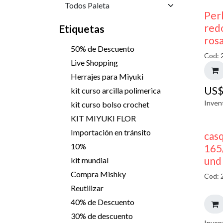
Perl
red
Etiquetas
ros
50% de Descuento
Cod: 
Live Shopping
Herrajes para Miyuki
US
kit curso arcilla polimerica
Inven
kit curso bolso crochet
KIT MIYUKI FLOR
Importación en tránsito
casq
10%
165
und
kit mundial
Compra Mishky
Cod: 
Reutilizar
40% de Descuento
30% de descuento
Inven