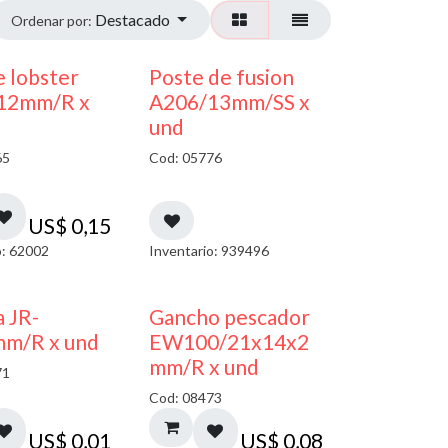
Destacado
Ordenar por:
 lobster
Poste de fusion
12mm/R x
A206/13mm/SS x
und
65
Cod: 05776
US$
0,15
o: 62002
Inventario: 939496
a JR-
Gancho pescador
mm/R x und
EW100/21x14x2
mm/R x und
71
Cod: 08473
US$
0,01
US$
0,08