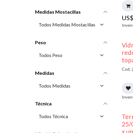
Medidas Mostacillas
US
Inven
Peso
Vidr
red
top
Cod: 
Medidas
Inven
Técnica
Ter
25/
x u