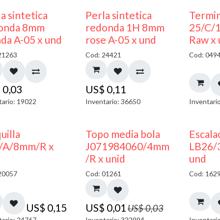
a sintetica
Perla sintetica
Termin
onda 8mm
redonda 1H 8mm
25/C/
ada A-05 x und
rose A-05 x und
Raw x
21263
Cod: 24421
Cod: 049
$
0,03
US$
0,11
tario: 19022
Inventario: 36650
Inventari
50% DESCUENTO
uilla
Topo media bola
Escala
/A/8mm/R x
J071984060/4mm
LB26/
/R x unid
und
20057
Cod: 01261
Cod: 162
US$
0,15
US$
0,01
US$
0,03
tario: 24767
Inventario: 322994
Inventari