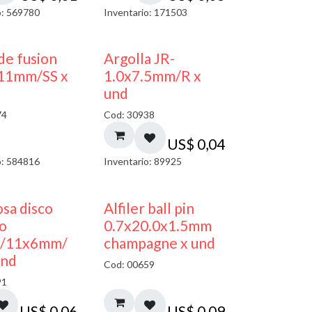
o: 569780
Inventario: 171503
de fusion
Argolla JR-
11mm/SS x
1.0x7.5mm/R x
und
74
Cod: 30938
US$
0,04
o: 584816
Inventario: 89925
sa disco
Alfiler ball pin
co
0.7x20.0x1.5mm
/11x6mm/
champagne x und
und
Cod: 00659
91
US$
0,06
US$
0,09