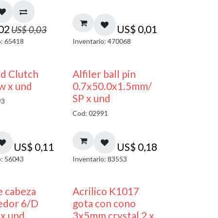
,02
US$
0,01
US$
0,03
o: 65418
Inventario: 470068
nd Clutch
Alfiler ball pin
w x und
0.7x50.0x1.5mm/
SP x und
93
Cod: 02991
US$
0,11
US$
0,18
o: 56043
Inventario: 83553
50% DESCUENTO
e cabeza
Acrilico K1017
edor 6/D
gota con cono
 x und
3x5mm crystal 2 x