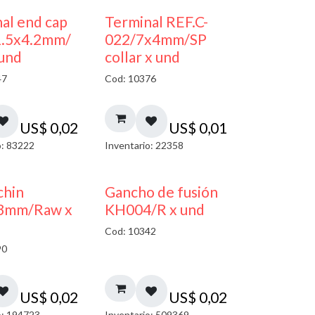
al end cap
Terminal REF.C-
1.5x4.2mm/
022/7x4mm/SP
 und
collar x und
47
Cod: 10376
US$
0,02
US$
0,01
o: 83222
Inventario: 22358
chin
Gancho de fusión
3mm/Raw x
KH004/R x und
Cod: 10342
90
US$
0,02
US$
0,02
o: 194723
Inventario: 509369