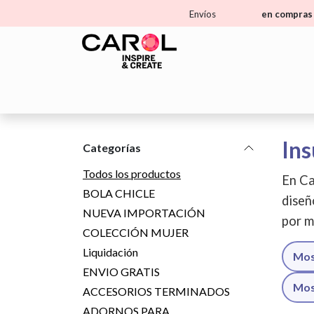
Ir al contenido
Envíos
en compras 
Home
Tienda
Aprende
Ma
Ins
Categorías
Todos los productos
En Ca
BOLA CHICLE
diseñ
NUEVA IMPORTACIÓN
por m
COLECCIÓN MUJER
Liquidación
Mos
ENVIO GRATIS
Mos
ACCESORIOS TERMINADOS
ADORNOS PARA