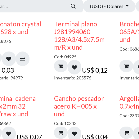
(USD) - Dolares
chaton crystal
Terminal plano
Broche
SS28 x und
J281994060
065A/
128/A3/4.5x7.5m
und
18376
m/R x und
Cod: 068
Cod: 04925
$
0,03
US$
0,12
tario: 94979
Inventario: 205576
Inventari
minal cadena
Gancho pescador
Argoll
x2mm 32
acero KH005 x
0.7x4
/raw x und
und
Cod: 233
06862
Cod: 10343
US$
0,07
US$
0,04