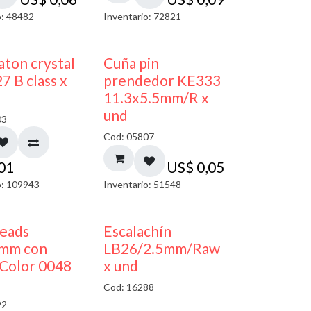
o: 48482
Inventario: 72821
ton crystal
Cuña pin
7 B class x
prendedor KE333
11.3x5.5mm/R x
und
03
Cod: 05807
,01
US$
0,05
o: 109943
Inventario: 51548
50% DESCUENTO
beads
Escalachín
mm con
LB26/2.5mm/Raw
Color 0048
x und
Cod: 16288
92