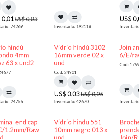
$
0,01
US$
0
US$
0,03
tario: 74269
Inventario: 192118
Inventari
40% DESCUENTO
40% DESCUENTO
io hindú
Vidrio hindú 3102
Join a
ondo 4mm
16mm verde 02 x
6/E/ra
az 63 x und2
und
Cod: 175
24677
Cod: 24901
US$
0,03
US$
0,05
tario: 24756
Inventario: 42670
Inventari
40% DESCUENTO
minal end cap
Vidrio hindu 551
Broch
C/1.2mm/Raw
10mm negro 013 x
prend
nd
und
Join/R