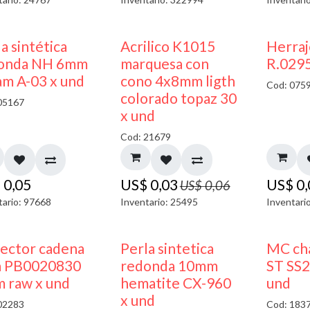
50% DESCUENTO
a sintética
Acrilico K1015
Herra
onda NH 6mm
marquesa con
R.0295
am A-03 x und
cono 4x8mm ligth
Cod: 075
colorado topaz 30
05167
x und
Cod: 21679
$
0,05
US$
0,03
US$
0
US$
0,06
tario: 97668
Inventario: 25495
Inventari
ector cadena
Perla sintetica
MC cha
a PB0020830
redonda 10mm
ST SS2
 raw x und
hematite CX-960
und
x und
02283
Cod: 183