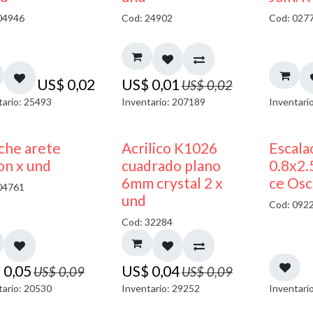
04946
Cod: 24902
Cod: 027
US$
0,02
US$
0,01
US$
0,02
tario: 25493
Inventario: 207189
Inventari
50% DESCUENTO
50% DESCUENTO
che arete
Acrilico K1026
Escala
on x und
cuadrado plano
0.8x2
6mm crystal 2 x
ce Osc
04761
und
Cod: 092
Cod: 32284
$
0,05
US$
0,04
US$
0,09
US$
0,09
tario: 20530
Inventario: 29252
Inventari