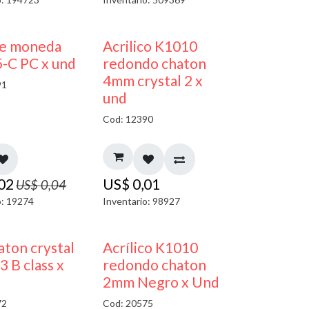
50% DESCUENTO
50% DESCUENTO
je moneda
Acrilico K1010
-C PC x und
redondo chaton
4mm crystal 2 x
91
und
Cod: 12390
,02
US$
0,01
US$
0,04
o: 19274
Inventario: 98927
50% DESCUENTO
ton crystal
Acrílico K1010
3 B class x
redondo chaton
2mm Negro x Und
72
Cod: 20575