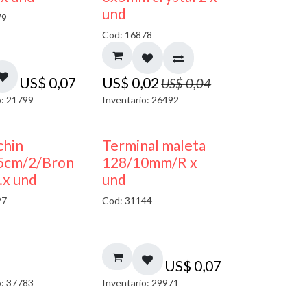
und
79
Cod: 16878
US$
0,07
US$
0,02
US$
0,04
o: 21799
Inventario: 26492
chin
Terminal maleta
.5cm/2/Bron
128/10mm/R x
.x und
und
27
Cod: 31144
US$
0,07
o: 37783
Inventario: 29971