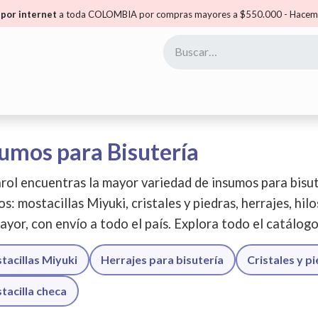
por internet
a toda COLOMBIA por compras mayores a $550.000 - Hacemo
yoristas
Puntos Carol
Mis Puntos
Comunidad
umos para Bisutería
rol encuentras la mayor variedad de insumos para bisut
os: mostacillas Miyuki, cristales y piedras, herrajes, hil
ayor, con envío a todo el país. Explora todo el catálog
tacillas Miyuki
Herrajes para bisutería
Cristales y p
tacilla checa