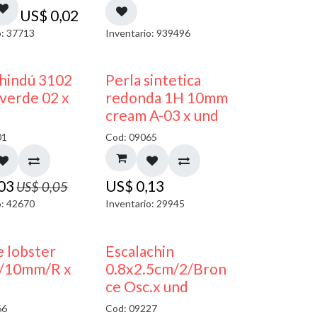
US$
0,02
o: 37713
Inventario: 939496
40% DESCUENTO
 hindú 3102
Perla sintetica
verde 02 x
redonda 1H 10mm
cream A-03 x und
01
Cod: 09065
,03
US$
0,13
US$
0,05
o: 42670
Inventario: 29945
 lobster
Escalachin
/10mm/R x
0.8x2.5cm/2/Bron
ce Osc.x und
66
Cod: 09227