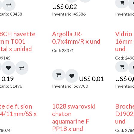
US$
0,02
tario: 83458
Inventario: 45586
Inventari
8CH navette
Argolla JR-
Vidrio
mm T001
0.7x4mm/R x und
16mm 
tal x unidad
und
Cod: 23371
09145
Cod: 249
$
0,19
US$
0,01
US$
0
tario: 31496
Inventario: 569780
Inventari
te de fusion
1028 swarovski
Broche
4/11mm/SS x
chaton
DJ902
aquamarine F
und
PP18 x und
28074
Cod: 278