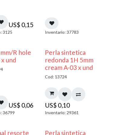
US$
0,15
o: 3125
Inventario: 37783
3mm/R hole
Perla sintetica
 x und
redonda 1H 5mm
cream A-03 x und
94
Cod: 13724
US$
0,06
US$
0,10
o: 36799
Inventario: 29361
al resorte
Perla sintetica