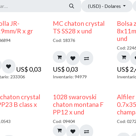
(USD) - Dolares
lla JR-
MC chaton crystal
Bolsa 
x9mm/R x gr
TS SS28 x und
8x11m
und
06894
Cod: 18376
Cod: 224
US$
0,03
US$
0,03
US$
2
tario: 233306
Inventario: 94979
Inventari
chaton crystal
1028 swarovski
Alfiler
P23 B class x
chaton montana F
0.7x3
PP12 x und
champ
10543
Cod: 09404
Cod: 027