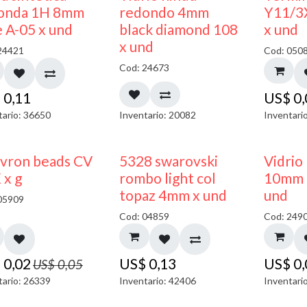
40% DESCUENTO
onda 1H 8mm
redondo 4mm
Y11/3
e A-05 x und
black diamond 108
x und
x und
24421
Cod: 050
Cod: 24673
$
0,11
US$
0
tario: 36650
Inventario: 20082
Inventari
50% DESCUENTO
vron beads CV
5328 swarovski
Vidrio
 x g
rombo light col
10mm 
topaz 4mm x und
und
05909
Cod: 04859
Cod: 249
$
0,02
US$
0,13
US$
0
US$
0,05
tario: 26339
Inventario: 42406
Inventari