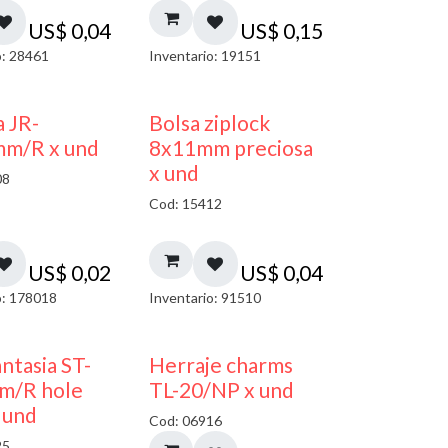
US$
0,04
US$
0,15
o: 28461
Inventario: 19151
¡NUEVO!
a JR-
Bolsa ziplock
mm/R x und
8x11mm preciosa
x und
08
Cod: 15412
US$
0,02
US$
0,04
o: 178018
Inventario: 91510
40% DESCUENTO
antasia ST-
Herraje charms
m/R hole
TL-20/NP x und
 und
Cod: 06916
25