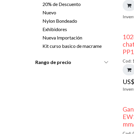
20% de Descuento
Nuevo
Inven
Nylon Bondeado
Exhibidores
102
Nueva Importación
chat
Kit curso basico de macrame
PP1
Cod: 
Rango de precio
US
Inven
Gan
EW1
mm/
Cod: 