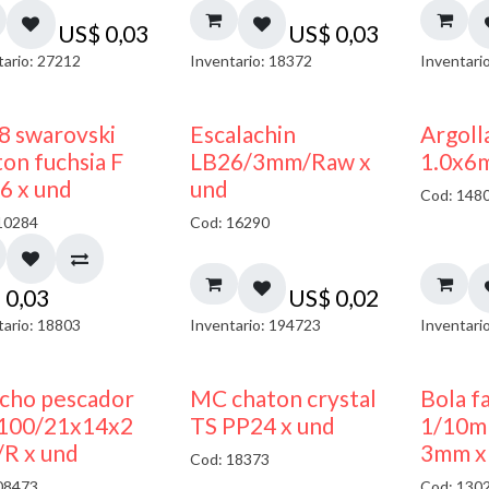
US$
0,03
US$
0,03
tario: 27212
Inventario: 18372
Inventari
8 swarovski
Escalachin
Argoll
on fuchsia F
LB26/3mm/Raw x
1.0x6
6 x und
und
Cod: 148
10284
Cod: 16290
$
0,03
US$
0,02
tario: 18803
Inventario: 194723
Inventari
cho pescador
MC chaton crystal
Bola f
00/21x14x2
TS PP24 x und
1/10m
R x und
3mm x
Cod: 18373
08473
Cod: 130