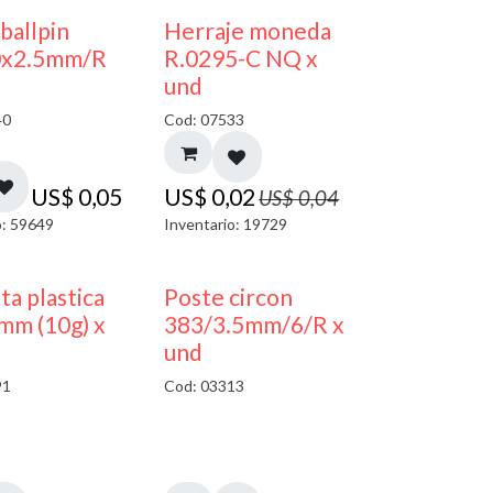
50% DESCUENTO
 ballpin
Herraje moneda
0x2.5mm/R
R.0295-C NQ x
und
40
Cod: 07533
US$
0,05
US$
0,02
US$
0,04
o: 59649
Inventario: 19729
ta plastica
Poste circon
mm (10g) x
383/3.5mm/6/R x
und
91
Cod: 03313