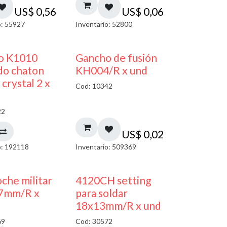
US$
0,56
US$
0,06
o: 55927
Inventario: 52800
50% DESCUENTO
co K1010
Gancho de fusión
do chaton
KH004/R x und
crystal 2 x
Cod: 10342
22
US$
0,02
o: 192118
Inventario: 509369
oche militar
4120CH setting
7mm/R x
para soldar
18x13mm/R x und
69
Cod: 30572