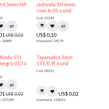
50% DESCUENTO
X4.5mm/NP
redonda 1H 6mm
rose A-05 x und
80
Cod: 31244
,01
US$
0,10
US$
0,02
o: 36889
Inventario: 24574
40% DESCUENTO
 hindu 551
Tapanudos 3mm
negro 013 x
151/E/R x und
Cod: 03222
02
,01
US$
0,02
US$
0,02
o: 207189
Inventario: 118015