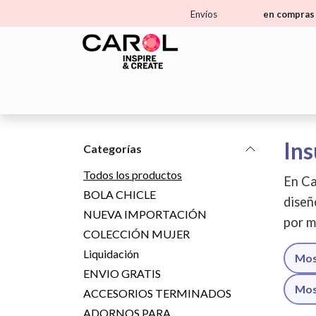
Ir al contenido
Envíos
en compras 
Home
Tienda
Aprende
Ma
Ins
Categorías
Todos los productos
En Ca
BOLA CHICLE
diseñ
NUEVA IMPORTACIÓN
por m
COLECCIÓN MUJER
Liquidación
Mos
ENVIO GRATIS
Mos
ACCESORIOS TERMINADOS
ADORNOS PARA