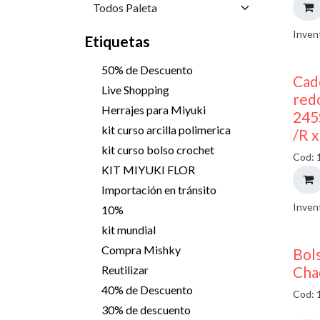
Inven
Etiquetas
50% de Descuento
Cad
Live Shopping
red
Herrajes para Miyuki
245
kit curso arcilla polimerica
/R 
kit curso bolso crochet
Cod: 
KIT MIYUKI FLOR
Importación en tránsito
Inven
10%
kit mundial
Compra Mishky
Bols
Cha
Reutilizar
40% de Descuento
Cod: 
30% de descuento