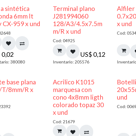
a sintética
Terminal plano
Alfiler
onda 6mm lt
J281994060
0.7x2
y CX-959 x und
128/A3/4.5x7.5m
x und
m/R x und
02648
Cod: 053
Cod: 04925
$
0,02
US$
0,12
tario: 380080
Inventario: 205576
Inventari
50% DESCUENTO
te base plana
Acrilico K1015
Botelli
/T/8mm/R x
marquesa con
20x55
cono 4x8mm ligth
und
colorado topaz 30
23392
Cod: 006
x und
Cod: 21679