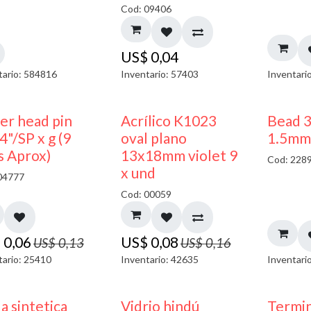
Cod: 09406
US$
0,04
tario: 584816
Inventario: 57403
Inventari
50% DESCUENTO
50% DESCUENTO
ler head pin
Acrílico K1023
Bead 
4"/SP x g (9
oval plano
1.5mm
s Aprox)
13x18mm violet 9
Cod: 228
x und
04777
Cod: 00059
$
0,06
US$
0,08
US$
0,13
US$
0,16
tario: 25410
Inventario: 42635
Inventari
a sintetica
Vidrio hindú
Termin