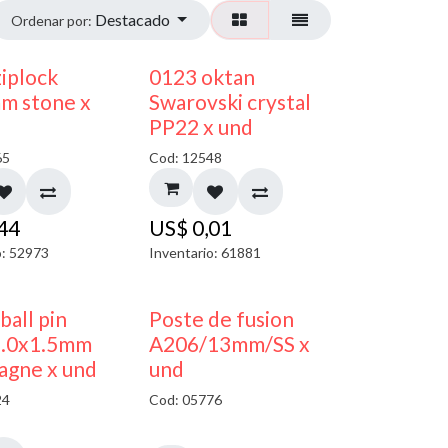
Destacado
Ordenar por:
¡NUEVO!
ziplock
0123 oktan
m stone x
Swarovski crystal
PP22 x und
65
Cod: 12548
,44
US$
0,01
o: 52973
Inventario: 61881
 ball pin
Poste de fusion
5.0x1.5mm
A206/13mm/SS x
agne x und
und
24
Cod: 05776