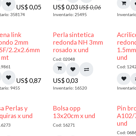
US$
0,05
US$
0,03
US$
0,06
tario: 358174
Inventario: 25495
Inventari
ena link
Perla sintetica
Acrili
ondo 2mm
redonda NH 3mm
redon
SF/2.2x2.6mm
rosado x und
1.5mm 
x mt
und
Cod: 02048
19861
Cod: 124
US$
0,87
US$
0,03
tario: 9455
Inventario: 16520
Inventari
a Perlas y
Bolsa opp
Pin br
quiras x und
13x20cm x und
A102/
und
16273
Cod: 16271
Cod: 068