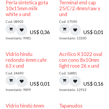
Perla sintetica gota
Terminal end cap
10x15mm milk
25/C/2.4mm/raw x
white x und
und
Cod: 08903
Cod: 17590
US$
0,36
US$
0,01
Inventario: 9981
Inventario: 13330
40% DESCUENTO
Vidrio hindu
Acrilico K1022 oval
redondo 6mm cafe
con cono 8x10mm
63 x und
light rose 26 x und
Cod: 24690
Cod: 16881
US$
0,01
US$
0,16
Inventario: 9899
Inventario: 12913
Vidrio hindú 6mm
Tapanudos