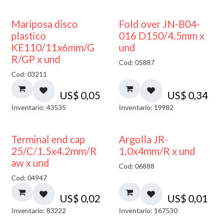
Mariposa disco
Fold over JN-B04-
plastico
016 D150/4.5mm x
KE110/11x6mm/G
und
R/GP x und
Cod: 05887
Cod: 03211
US$
0,05
US$
0,34
Inventario: 43535
Inventario: 19982
Terminal end cap
Argolla JR-
25/C/1.5x4.2mm/R
1.0x4mm/R x und
aw x und
Cod: 06888
Cod: 04947
US$
0,02
US$
0,01
Inventario: 83222
Inventario: 167530