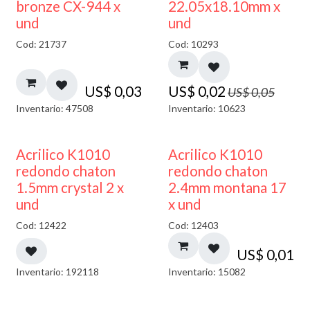
50% DESCUENTO
bronze CX-944 x
22.05x18.10mm x
und
und
Cod: 21737
Cod: 10293
US$
0,03
US$
0,02
US$
0,05
Inventario: 47508
Inventario: 10623
50% DESCUENTO
50% DESCUENTO
Acrilico K1010
Acrilico K1010
redondo chaton
redondo chaton
1.5mm crystal 2 x
2.4mm montana 17
und
x und
Cod: 12422
Cod: 12403
US$
0,01
Inventario: 192118
Inventario: 15082