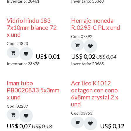
Inventario: 28461
Inventario: 55363
40% DESCUENTO
50% DESCUENTO
Vidrio hindu 183
Herraje moneda
7x10mm blanco 72
R.0295-C PL x und
x und
Cod: 07592
Cod: 24823
US$
0,01
US$
0,02
US$
0,04
Inventario: 23678
Inventario: 20665
50% DESCUENTO
Iman tubo
Acrilico K1012
PB0020833 5x3mm
octagon con cono
x und
6x8mm crystal 2 x
und
Cod: 02287
Cod: 03953
US$
0,07
US$
0,12
US$
0,13