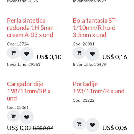
Inventario: 3125
Inventario: 98927
Perla sintetica
Bola fantasia ST-
redonda 1H 5mm
1/10mm/R hole
cream A-03 x und
3.5mm x und
Cod: 13724
Cod: 26081
US$
0,10
US$
0,16
Inventario: 29361
Inventario: 35479
50% DESCUENTO
Cargador dije
Portadije
198/11mm/SP x
193/11mm/R x und
und
Cod: 21222
Cod: 05061
US$
0,02
US$
0,06
US$
0,04