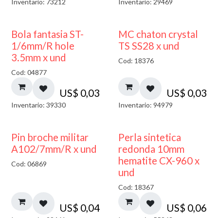
Inventario: 73212
Inventario: 29469
Bola fantasia ST-
MC chaton crystal
1/6mm/R hole
TS SS28 x und
3.5mm x und
Cod: 18376
Cod: 04877
US$
0,03
US$
0,03
Inventario: 39330
Inventario: 94979
Pin broche militar
Perla sintetica
A102/7mm/R x und
redonda 10mm
hematite CX-960 x
Cod: 06869
und
Cod: 18367
US$
0,04
US$
0,06