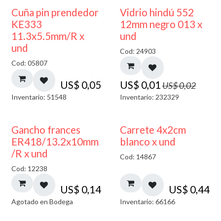
40% DESCUENTO
Cuña pin prendedor
Vidrio hindú 552
KE333
12mm negro 013 x
11.3x5.5mm/R x
und
und
Cod: 24903
Cod: 05807
US$
0,05
US$
0,01
US$
0,02
Inventario: 51548
Inventario: 232329
AGOTADO
Gancho frances
Carrete 4x2cm
ER418/13.2x10mm
blanco x und
/R x und
Cod: 14867
Cod: 12238
US$
0,14
US$
0,44
Agotado en Bodega
Inventario: 66166