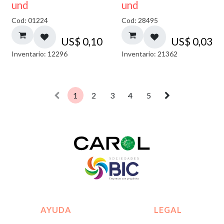
und
und
Cod: 01224
Cod: 28495
US$
0,10
US$
0,03
Inventario: 12296
Inventario: 21362
1
2
3
4
5
AYUDA
LEGAL