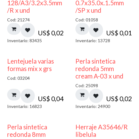
128/A3/3.2x3.5mm
0.7x35.0x.1.5mm
/R x und
/SP x und
Cod: 21274
Cod: 01058
US$
0,02
US$
0,01
Inventario: 83435
Inventario: 13728
Lentejuela varias
Perla sintetica
formas mix x grs
redonda 5mm
cream A-03 x und
Cod: 03204
Cod: 25098
US$
0,04
US$
0,02
Inventario: 16823
Inventario: 24900
Perla sintetica
Herraje A35646/R
redonda 8mm
libelula