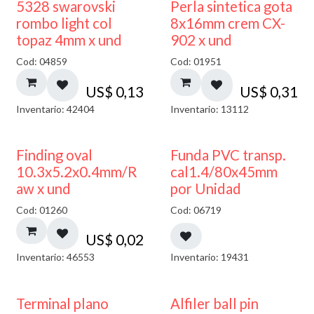
5328 swarovski
Perla sintetica gota
rombo light col
8x16mm crem CX-
topaz 4mm x und
902 x und
Cod: 04859
Cod: 01951
US$
0,13
US$
0,31
Inventario: 42404
Inventario: 13112
Finding oval
Funda PVC transp.
10.3x5.2x0.4mm/R
cal1.4/80x45mm
aw x und
por Unidad
Cod: 01260
Cod: 06719
US$
0,02
Inventario: 46553
Inventario: 19431
Terminal plano
Alfiler ball pin