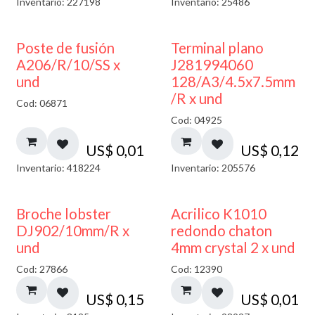
Inventario: 227198
Inventario: 25486
Poste de fusión
Terminal plano
A206/R/10/SS x
J281994060
und
128/A3/4.5x7.5mm
/R x und
Cod: 06871
Cod: 04925
US$
0,01
US$
0,12
Inventario: 418224
Inventario: 205576
50% DESCUENTO
Broche lobster
Acrilico K1010
DJ902/10mm/R x
redondo chaton
und
4mm crystal 2 x und
Cod: 27866
Cod: 12390
US$
0,15
US$
0,01