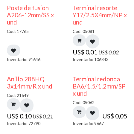
50% DESCUENTO
Poste de fusion
Terminal resorte
A206-12mm/SS x
Y17/2.5X4mm/NP x
und
und
Cod: 17765
Cod: 05081
US$
0,01
US$
0,02
Inventario: 91646
Inventario: 106843
50% DESCUENTO
Anillo 288HQ
Terminal redonda
3x14mm/R x und
BA6/1.5/1.2mm/SP
x und
Cod: 21649
Cod: 05062
US$
0,10
US$
0,05
US$
0,21
Inventario: 72790
Inventario: 9667