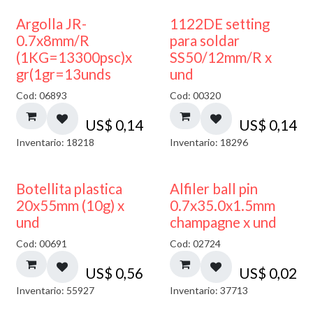
Argolla JR-
1122DE setting
0.7x8mm/R
para soldar
(1KG=13300psc)x
SS50/12mm/R x
gr(1gr=13unds
und
Cod: 06893
Cod: 00320
US$
0,14
US$
0,14
Inventario: 18218
Inventario: 18296
Botellita plastica
Alfiler ball pin
20x55mm (10g) x
0.7x35.0x1.5mm
und
champagne x und
Cod: 00691
Cod: 02724
US$
0,56
US$
0,02
Inventario: 55927
Inventario: 37713