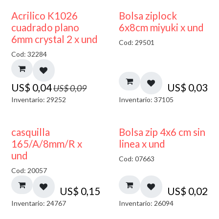
50% DESCUENTO
¡NUEVO!
Acrilico K1026
Bolsa ziplock
cuadrado plano
6x8cm miyuki x und
6mm crystal 2 x und
Cod: 29501
Cod: 32284
US$
0,04
US$
0,03
US$
0,09
Inventario: 29252
Inventario: 37105
casquilla
Bolsa zip 4x6 cm sin
165/A/8mm/R x
linea x und
und
Cod: 07663
Cod: 20057
US$
0,15
US$
0,02
Inventario: 24767
Inventario: 26094