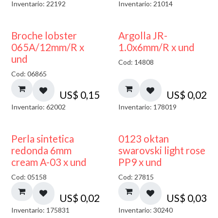
Inventario: 22192
Inventario: 21014
Broche lobster
Argolla JR-
065A/12mm/R x
1.0x6mm/R x und
und
Cod: 14808
Cod: 06865
US$
0,15
US$
0,02
Inventario: 62002
Inventario: 178019
Perla sintetica
0123 oktan
redonda 6mm
swarovski light rose
cream A-03 x und
PP9 x und
Cod: 05158
Cod: 27815
US$
0,02
US$
0,03
Inventario: 175831
Inventario: 30240