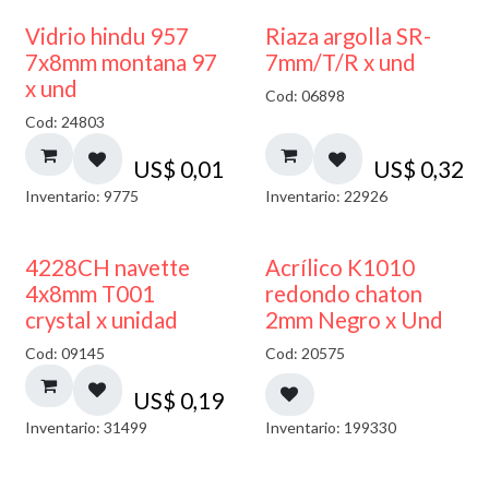
40% DESCUENTO
Vidrio hindu 957
Riaza argolla SR-
7x8mm montana 97
7mm/T/R x und
x und
Cod: 06898
Cod: 24803
US$
0,01
US$
0,32
Inventario: 9775
Inventario: 22926
50% DESCUENTO
4228CH navette
Acrílico K1010
4x8mm T001
redondo chaton
crystal x unidad
2mm Negro x Und
Cod: 09145
Cod: 20575
US$
0,19
Inventario: 31499
Inventario: 199330