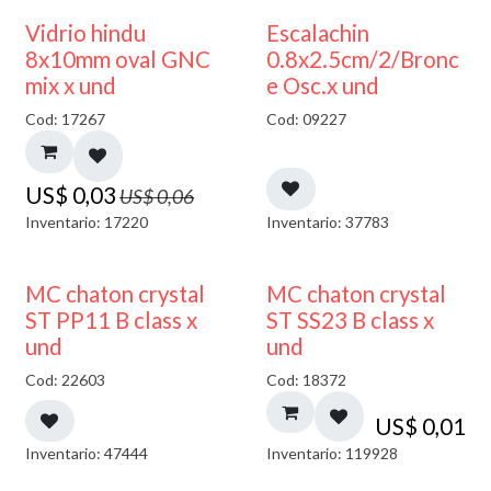
50% DESCUENTO
Vidrio hindu
Escalachin
8x10mm oval GNC
0.8x2.5cm/2/Bronc
mix x und
e Osc.x und
Cod: 17267
Cod: 09227
US$
0,03
US$
0,06
Inventario: 17220
Inventario: 37783
MC chaton crystal
MC chaton crystal
ST PP11 B class x
ST SS23 B class x
und
und
Cod: 22603
Cod: 18372
US$
0,01
Inventario: 47444
Inventario: 119928