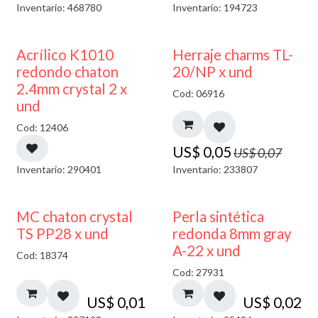
Inventario: 468780
Inventario: 194723
50% DESCUENTO
40% DESCUENTO
Acrílico K1010
Herraje charms TL-
redondo chaton
20/NP x und
2.4mm crystal 2 x
Cod: 06916
und
Cod: 12406
US$
0,05
US$
0,07
Inventario: 290401
Inventario: 233807
MC chaton crystal
Perla sintética
TS PP28 x und
redonda 8mm gray
A-22 x und
Cod: 18374
Cod: 27931
US$
0,01
US$
0,02