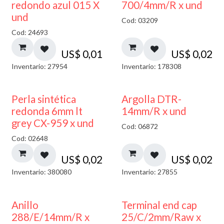
40% DESCUENTO
redondo azul 015 X
700/4mm/R x und
und
Cod: 03209
Cod: 24693
US$
0,01
US$
0,02
Inventario: 27954
Inventario: 178308
Perla sintética
Argolla DTR-
redonda 6mm lt
14mm/R x und
grey CX-959 x und
Cod: 06872
Cod: 02648
US$
0,02
US$
0,02
Inventario: 380080
Inventario: 27855
Anillo
Terminal end cap
288/E/14mm/R x
25/C/2mm/Raw x