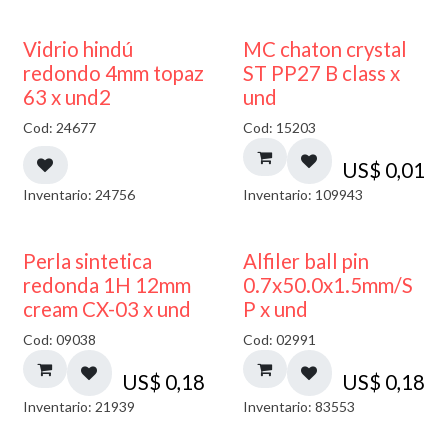
40% DESCUENTO
Vidrio hindú
MC chaton crystal
redondo 4mm topaz
ST PP27 B class x
63 x und2
und
Cod: 24677
Cod: 15203
US$
0,01
Inventario: 24756
Inventario: 109943
Perla sintetica
Alfiler ball pin
redonda 1H 12mm
0.7x50.0x1.5mm/S
cream CX-03 x und
P x und
Cod: 09038
Cod: 02991
US$
0,18
US$
0,18
Inventario: 21939
Inventario: 83553