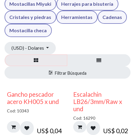
Mostacillas Miyuki
Herrajes para bisutería
Cristales y piedras
Herramientas
Cadenas
Mostacilla checa
(USD) - Dolares
Gancho pescador
Escalachin
acero KH005 x und
LB26/3mm/Raw x
und
Cod: 10343
Cod: 16290
US$
0,04
US$
0,02