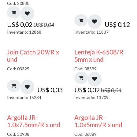
Cod: 20880
US$
0,02
US$
0,12
US$
0,04
Inventario: 12868
Inventario: 11837
50% DESCUENTO
Join Catch 209/R x
Lenteja K-6508/R
und
5mm x und
Cod: 03325
Cod: 08599
US$
0,03
US$
0,02
US$
0,04
Inventario: 15234
Inventario: 13709
Argolla JR-
Argolla JR-
1.0x7.5mm/R x und
1.0x5mm/R x und
Cod: 30938
Cod: 06889