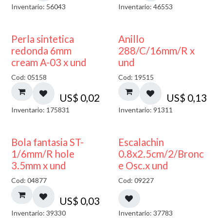
Inventario: 56043
Inventario: 46553
Perla sintetica
Anillo
redonda 6mm
288/C/16mm/R x
cream A-03 x und
und
Cod: 05158
Cod: 19515
US$
0,02
US$
0,13
Inventario: 175831
Inventario: 91311
Bola fantasia ST-
Escalachin
1/6mm/R hole
0.8x2.5cm/2/Bronc
3.5mm x und
e Osc.x und
Cod: 04877
Cod: 09227
US$
0,03
Inventario: 39330
Inventario: 37783