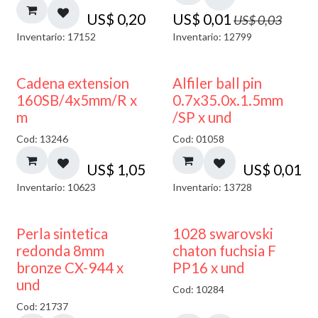
US$
0,20
US$
0,01
US$
0,03
Inventario: 17152
Inventario: 12799
Cadena extension
Alfiler ball pin
160SB/4x5mm/R x
0.7x35.0x.1.5mm
m
/SP x und
Cod: 13246
Cod: 01058
US$
1,05
US$
0,01
Inventario: 10623
Inventario: 13728
Perla sintetica
1028 swarovski
redonda 8mm
chaton fuchsia F
bronze CX-944 x
PP16 x und
und
Cod: 10284
Cod: 21737