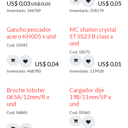
US$
0,03
US$
0,05
US$
0,05
Inventario: 266769
Inventario: 358174
Gancho pescador
MC chaton crystal
acero KH005 x und
ST SS23 B class x
und
Cod: 10343
Cod: 18372
US$
0,04
US$
0,01
Inventario: 468780
Inventario: 119928
50% DESCUENTO
Broche lobster
Cargador dije
065A/12mm/R x
198/11mm/SP x
und
und
Cod: 06865
Cod: 05061