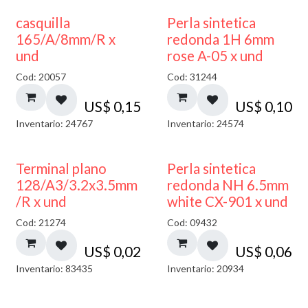
casquilla
Perla sintetica
165/A/8mm/R x
redonda 1H 6mm
und
rose A-05 x und
Cod: 20057
Cod: 31244
US$
0,15
US$
0,10
Inventario: 24767
Inventario: 24574
Terminal plano
Perla sintetica
128/A3/3.2x3.5mm
redonda NH 6.5mm
/R x und
white CX-901 x und
Cod: 21274
Cod: 09432
US$
0,02
US$
0,06
Inventario: 83435
Inventario: 20934