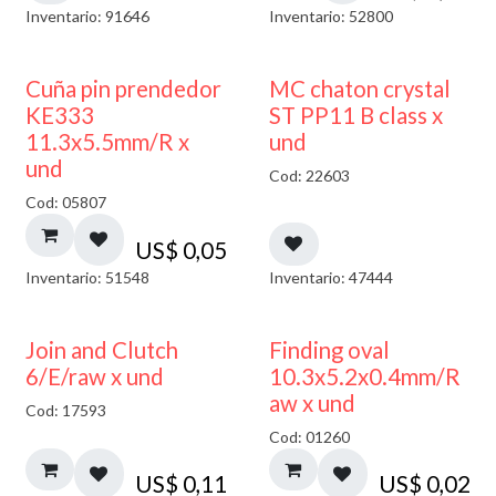
Inventario: 91646
Inventario: 52800
Cuña pin prendedor
MC chaton crystal
KE333
ST PP11 B class x
11.3x5.5mm/R x
und
und
Cod: 22603
Cod: 05807
US$
0,05
Inventario: 51548
Inventario: 47444
Join and Clutch
Finding oval
6/E/raw x und
10.3x5.2x0.4mm/R
aw x und
Cod: 17593
Cod: 01260
US$
0,11
US$
0,02