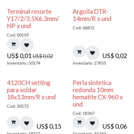
50% DESCUENTO
Terminal resorte
Argolla DTR-
Y17/2/3.5X6.3mm/
14mm/R x und
NP x und
Cod: 06872
Cod: 00159
US$
0,01
US$
0,02
US$
0,02
Inventario: 50174
Inventario: 27855
4120CH setting
Perla sintetica
para soldar
redonda 10mm
18x13mm/R x und
hematite CX-960 x
und
Cod: 30572
Cod: 18367
US$
0,15
US$
0,06
Inventario: 19151
Inventario: 55363