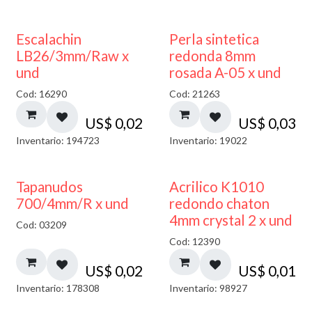
Escalachin
Perla sintetica
LB26/3mm/Raw x
redonda 8mm
und
rosada A-05 x und
Cod: 16290
Cod: 21263
US$
0,02
US$
0,03
Inventario: 194723
Inventario: 19022
50% DESCUENTO
Tapanudos
Acrilico K1010
700/4mm/R x und
redondo chaton
4mm crystal 2 x und
Cod: 03209
Cod: 12390
US$
0,02
US$
0,01
Inventario: 178308
Inventario: 98927