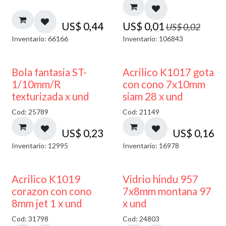
US$
0,44
US$
0,01
US$
0,02
Inventario: 66166
Inventario: 106843
Bola fantasia ST-
Acrilico K1017 gota
1/10mm/R
con cono 7x10mm
texturizada x und
siam 28 x und
Cod: 25789
Cod: 21149
US$
0,23
US$
0,16
Inventario: 12995
Inventario: 16978
40% DESCUENTO
Acrilico K1019
Vidrio hindu 957
corazon con cono
7x8mm montana 97
8mm jet 1 x und
x und
Cod: 31798
Cod: 24803