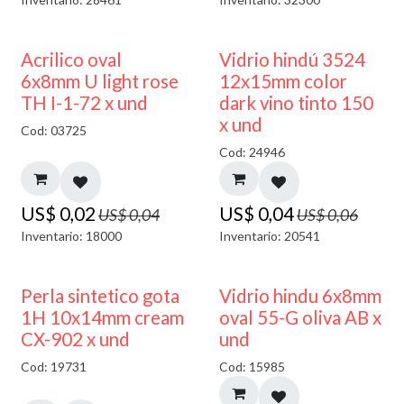
50% DESCUENTO
40% DESCUENTO
Acrilico oval
Vidrio hindú 3524
6x8mm U light rose
12x15mm color
TH I-1-72 x und
dark vino tinto 150
x und
Cod: 03725
Cod: 24946
US$
0,02
US$
0,04
US$
0,04
US$
0,06
Inventario: 18000
Inventario: 20541
50% DESCUENTO
Perla sintetico gota
Vidrio hindu 6x8mm
1H 10x14mm cream
oval 55-G oliva AB x
CX-902 x und
und
Cod: 19731
Cod: 15985