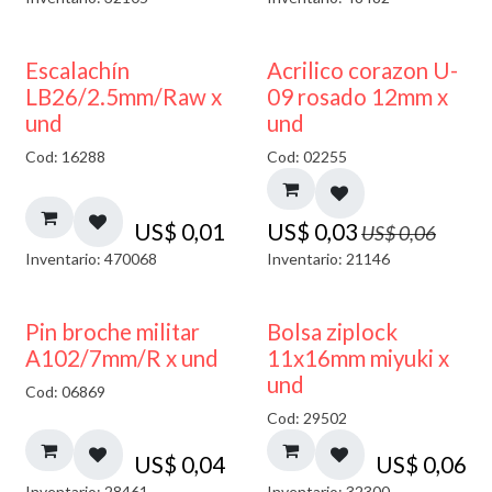
50% DESCUENTO
Escalachín
Acrilico corazon U-
LB26/2.5mm/Raw x
09 rosado 12mm x
und
und
Cod: 16288
Cod: 02255
US$
0,01
US$
0,03
US$
0,06
Inventario: 470068
Inventario: 21146
¡NUEVO!
Pin broche militar
Bolsa ziplock
A102/7mm/R x und
11x16mm miyuki x
und
Cod: 06869
Cod: 29502
US$
0,04
US$
0,06
Inventario: 28461
Inventario: 32300