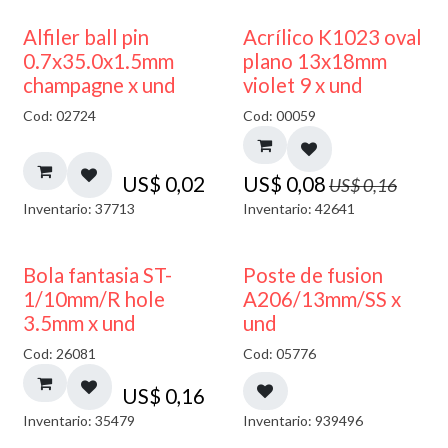
50% DESCUENTO
Alfiler ball pin
Acrílico K1023 oval
0.7x35.0x1.5mm
plano 13x18mm
champagne x und
violet 9 x und
Cod: 02724
Cod: 00059
US$
0,02
US$
0,08
US$
0,16
Inventario: 37713
Inventario: 42641
Bola fantasia ST-
Poste de fusion
1/10mm/R hole
A206/13mm/SS x
3.5mm x und
und
Cod: 26081
Cod: 05776
US$
0,16
Inventario: 35479
Inventario: 939496