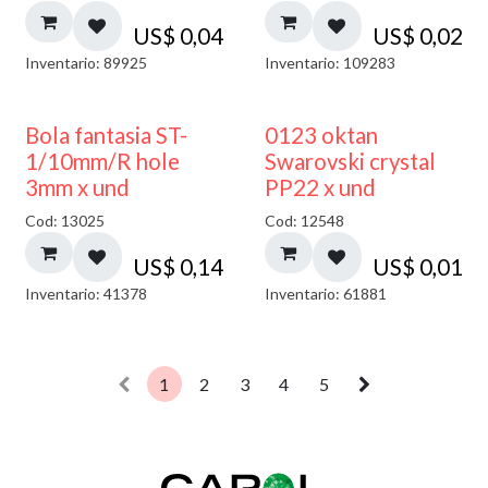
US$
0,04
US$
0,02
Inventario: 89925
Inventario: 109283
Bola fantasia ST-
0123 oktan
1/10mm/R hole
Swarovski crystal
3mm x und
PP22 x und
Cod: 13025
Cod: 12548
US$
0,14
US$
0,01
Inventario: 41378
Inventario: 61881
1
2
3
4
5