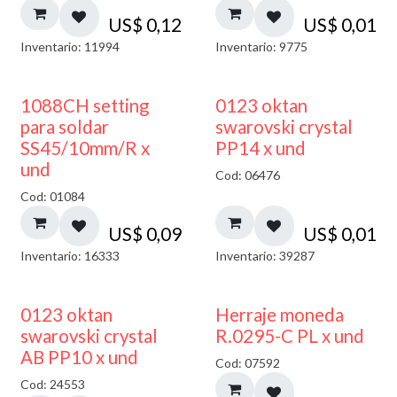
US$
0,12
US$
0,01
Inventario: 11994
Inventario: 9775
1088CH setting
0123 oktan
para soldar
swarovski crystal
SS45/10mm/R x
PP14 x und
und
Cod: 06476
Cod: 01084
US$
0,09
US$
0,01
Inventario: 16333
Inventario: 39287
50% DESCUENTO
0123 oktan
Herraje moneda
swarovski crystal
R.0295-C PL x und
AB PP10 x und
Cod: 07592
Cod: 24553