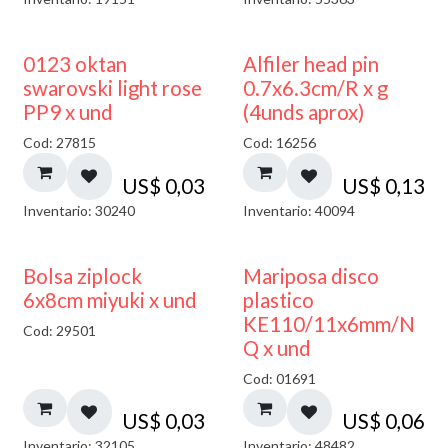
0123 oktan
Alfiler head pin
swarovski light rose
0.7x6.3cm/R x g
PP9 x und
(4unds aprox)
Cod: 27815
Cod: 16256
US$
0,03
US$
0,13
Inventario: 30240
Inventario: 40094
¡NUEVO!
Bolsa ziplock
Mariposa disco
6x8cm miyuki x und
plastico
KE110/11x6mm/N
Cod: 29501
Q x und
Cod: 01691
US$
0,03
US$
0,06
Inventario: 32105
Inventario: 48482