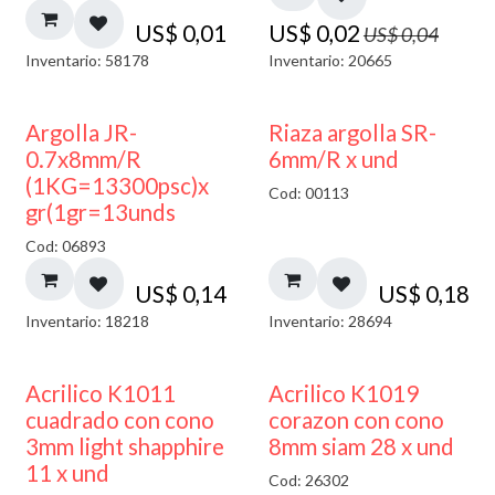
US$
0,01
US$
0,02
US$
0,04
Inventario: 58178
Inventario: 20665
Argolla JR-
Riaza argolla SR-
0.7x8mm/R
6mm/R x und
(1KG=13300psc)x
Cod: 00113
gr(1gr=13unds
Cod: 06893
US$
0,14
US$
0,18
Inventario: 18218
Inventario: 28694
50% DESCUENTO
Acrilico K1011
Acrilico K1019
cuadrado con cono
corazon con cono
3mm light shapphire
8mm siam 28 x und
11 x und
Cod: 26302