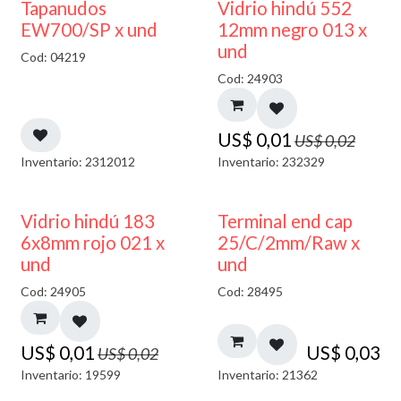
50% DESCUENTO
40% DESCUENTO
Tapanudos
Vidrio hindú 552
EW700/SP x und
12mm negro 013 x
und
Cod: 04219
Cod: 24903
US$
0,01
US$
0,02
Inventario: 2312012
Inventario: 232329
40% DESCUENTO
Vidrio hindú 183
Terminal end cap
6x8mm rojo 021 x
25/C/2mm/Raw x
und
und
Cod: 24905
Cod: 28495
US$
0,01
US$
0,03
US$
0,02
Inventario: 19599
Inventario: 21362