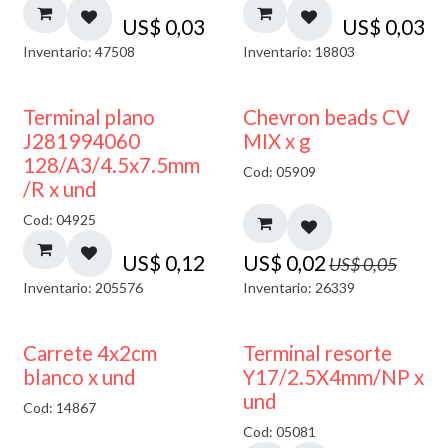
US$
0,03
US$
0,03
Inventario: 47508
Inventario: 18803
50% DESCUENTO
Terminal plano
Chevron beads CV
J281994060
MIX x g
128/A3/4.5x7.5mm
Cod: 05909
/R x und
Cod: 04925
US$
0,12
US$
0,02
US$
0,05
Inventario: 205576
Inventario: 26339
50% DESCUENTO
Carrete 4x2cm
Terminal resorte
blanco x und
Y17/2.5X4mm/NP x
und
Cod: 14867
Cod: 05081