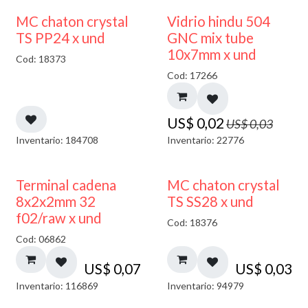
40% DESCUENTO
MC chaton crystal
Vidrio hindu 504
TS PP24 x und
GNC mix tube
10x7mm x und
Cod: 18373
Cod: 17266
US$
0,02
US$
0,03
Inventario: 184708
Inventario: 22776
Terminal cadena
MC chaton crystal
8x2x2mm 32
TS SS28 x und
f02/raw x und
Cod: 18376
Cod: 06862
US$
0,07
US$
0,03
Inventario: 116869
Inventario: 94979