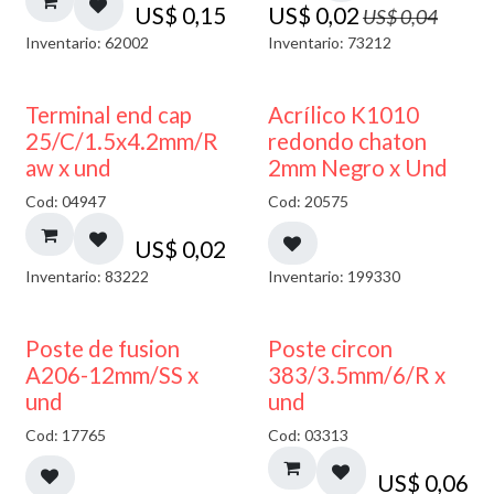
US$
0,15
US$
0,02
US$
0,04
Inventario: 62002
Inventario: 73212
50% DESCUENTO
Terminal end cap
Acrílico K1010
25/C/1.5x4.2mm/R
redondo chaton
aw x und
2mm Negro x Und
Cod: 04947
Cod: 20575
US$
0,02
Inventario: 83222
Inventario: 199330
Poste de fusion
Poste circon
A206-12mm/SS x
383/3.5mm/6/R x
und
und
Cod: 17765
Cod: 03313
US$
0,06