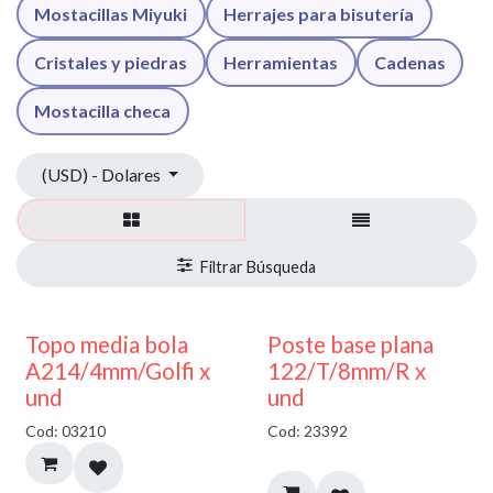
Mostacillas Miyuki
Herrajes para bisutería
Cristales y piedras
Herramientas
Cadenas
Mostacilla checa
(USD) - Dolares
40% DESCUENTO
Topo media bola
Poste base plana
A214/4mm/Golfi x
122/T/8mm/R x
und
und
Cod: 03210
Cod: 23392