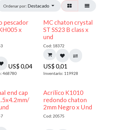
Destacado
Ordenar por:
o pescador
MC chaton crystal
 KH005 x
ST SS23 B class x
und
43
Cod: 18372
US$
0,04
US$
0,01
o: 468780
Inventario: 119928
50% DESCUENTO
al end cap
Acrílico K1010
1.5x4.2mm/
redondo chaton
 und
2mm Negro x Und
47
Cod: 20575