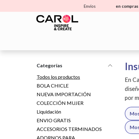
Ir al contenido
Envíos
en compras 
Home
Tienda
Aprende
Ma
Ins
Categorías
Todos los productos
En Ca
BOLA CHICLE
diseñ
NUEVA IMPORTACIÓN
por m
COLECCIÓN MUJER
Liquidación
Mos
ENVIO GRATIS
Mos
ACCESORIOS TERMINADOS
ADORNOS PARA