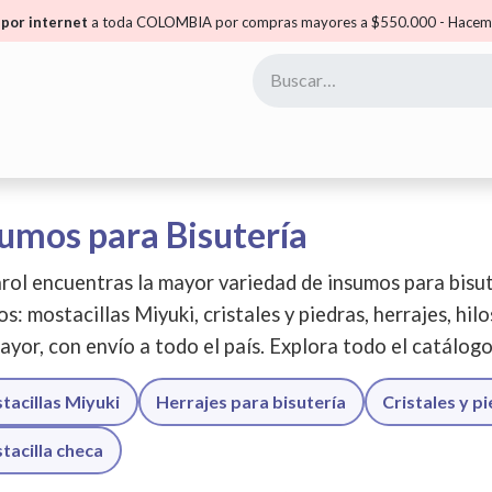
por internet
a toda COLOMBIA por compras mayores a $550.000 - Hacemo
yoristas
Puntos Carol
Mis Puntos
Comunidad
umos para Bisutería
rol encuentras la mayor variedad de insumos para bisut
os: mostacillas Miyuki, cristales y piedras, herrajes, hil
ayor, con envío a todo el país. Explora todo el catálog
tacillas Miyuki
Herrajes para bisutería
Cristales y p
tacilla checa