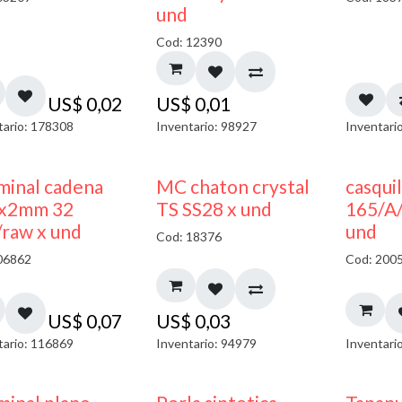
und
Cod: 12390
US$
0,02
US$
0,01
tario: 178308
Inventario: 98927
Inventari
minal cadena
MC chaton crystal
casquil
x2mm 32
TS SS28 x und
165/A
/raw x und
und
Cod: 18376
06862
Cod: 200
US$
0,07
US$
0,03
tario: 116869
Inventario: 94979
Inventari