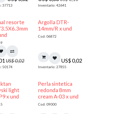
o: 37713
Inventario: 42641
50% DESCUENTO
al resorte
Argolla DTR-
/3.5X6.3mm
14mm/R x und
und
Cod: 06872
59
,01
US$
0,02
US$
0,02
o: 50174
Inventario: 27855
AGOTADO
oktan
Perla sintetica
ski light
redonda 8mm
P9 x und
cream A-03 x und
15
Cod: 09000