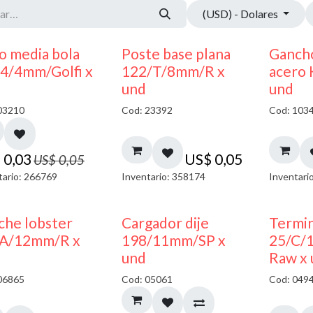
(USD) - Dolares
40% DESCUENTO
o media bola
Poste base plana
Ganch
4/4mm/Golfi x
122/T/8mm/R x
acero
und
und
03210
Cod: 23392
Cod: 103
$
0,03
US$
0,05
US$
0,05
tario: 266769
Inventario: 358174
Inventari
50% DESCUENTO
che lobster
Cargador dije
Termin
A/12mm/R x
198/11mm/SP x
25/C/
und
Raw x
06865
Cod: 05061
Cod: 049