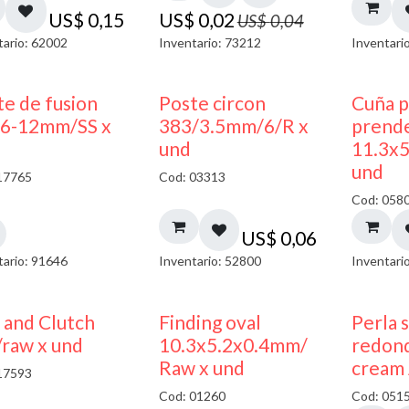
US$
0,15
US$
0,02
US$
0,04
tario: 62002
Inventario: 73212
Inventari
te de fusion
Poste circon
Cuña p
6-12mm/SS x
383/3.5mm/6/R x
prend
und
11.3x
und
17765
Cod: 03313
Cod: 058
US$
0,06
tario: 91646
Inventario: 52800
Inventari
 and Clutch
Finding oval
Perla 
/raw x und
10.3x5.2x0.4mm/
redon
Raw x und
cream 
17593
Cod: 01260
Cod: 051