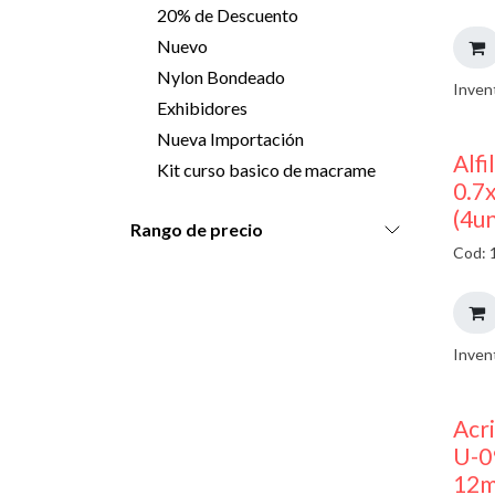
20% de Descuento
Nuevo
Nylon Bondeado
Inven
Exhibidores
Nueva Importación
Alfi
Kit curso basico de macrame
0.7
(4u
Rango de precio
Cod: 
Inven
Acri
U-0
12m