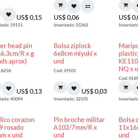
US$
0,15
US$
0,06
US$
0
tario: 19151
Inventario: 55363
Inventari
¡NUEVO!
ler head pin
Bolsa ziplock
Maripo
x6.3cm/R x g
6x8cm miyuki x
plasti
nds aprox)
und
KE110
NQ x 
16256
Cod: 29501
Cod: 016
US$
0,13
US$
0,03
tario: 40094
Inventario: 32105
Inventari
50% DESCUENTO
lico corazon
Pin broche militar
Bolsa 
9 rosado
A102/7mm/R x
11x16
m x und
und
und