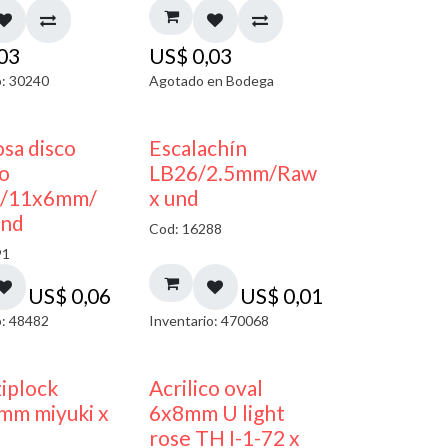
,03
US$
0,03
o: 30240
Agotado en Bodega
sa disco
Escalachín
co
LB26/2.5mm/Raw
/11x6mm/
x und
und
Cod: 16288
91
US$
0,06
US$
0,01
o: 48482
Inventario: 470068
¡NUEVO!
50% DESCUENTO
ziplock
Acrilico oval
mm miyuki x
6x8mm U light
rose TH I-1-72 x