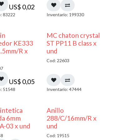
US$
0,02
o: 83222
Inventario: 199330
in
MC chaton crystal
edor KE333
ST PP11 B class x
5.5mm/R x
und
Cod: 22603
07
US$
0,05
o: 51548
Inventario: 47444
sintetica
Anillo
da 6mm
288/C/16mm/R x
A-03 x und
und
58
Cod: 19515