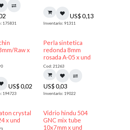
,02
US$
0,13
o: 175831
Inventario: 91311
chin
Perla sintetica
3mm/Raw x
redonda 8mm
rosada A-05 x und
90
Cod: 21263
US$
0,02
US$
0,03
o: 194723
Inventario: 19022
40% DESCUENTO
ton crystal
Vidrio hindu 504
4 x und
GNC mix tube
10x7mm x und
73