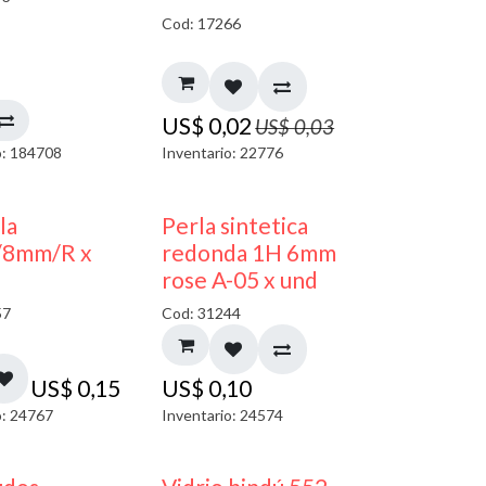
Cod: 17266
US$
0,02
US$
0,03
o: 184708
Inventario: 22776
la
Perla sintetica
/8mm/R x
redonda 1H 6mm
rose A-05 x und
57
Cod: 31244
US$
0,15
US$
0,10
o: 24767
Inventario: 24574