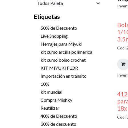
Inven
Etiquetas
Bola
50% de Descuento
1/1
Live Shopping
3.5
Herrajes para Miyuki
Cod: 
kit curso arcilla polimerica
kit curso bolso crochet
KIT MIYUKI FLOR
Inven
Importación en tránsito
10%
kit mundial
412
Compra Mishky
para
18x
Reutilizar
40% de Descuento
Cod: 
30% de descuento