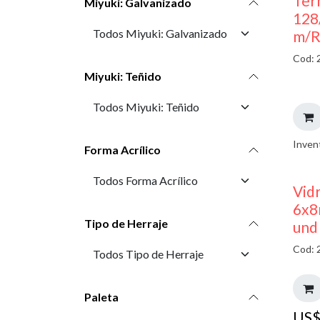
Ter
Miyuki: Galvanizado
128
m/R
Cod: 
Miyuki: Teñido
Inven
Forma Acrílico
Vid
6x8
Tipo de Herraje
und
Cod: 
Paleta
US