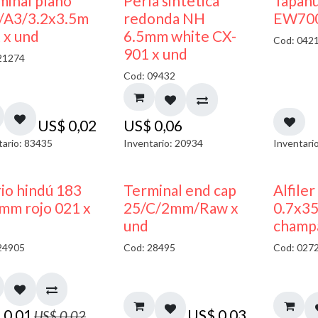
minal plano
Perla sintetica
Tapan
/A3/3.2x3.5m
redonda NH
EW700
 x und
6.5mm white CX-
Cod: 042
901 x und
21274
Cod: 09432
US$
0,02
US$
0,06
tario: 83435
Inventario: 20934
Inventari
40% DESCUENTO
rio hindú 183
Terminal end cap
Alfiler
mm rojo 021 x
25/C/2mm/Raw x
0.7x3
und
champ
24905
Cod: 28495
Cod: 027
$
0,01
US$
0,03
US$
0,02