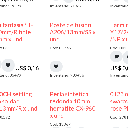
tario: 19599
Inventario: 21362
Inventari
 fantasia ST-
Poste de fusion
Termin
0mm/R hole
A206/13mm/SS x
Y17/2
mm x und
und
/NP x 
26081
Cod: 05776
Cod: 001
US$
0,16
US$
0
tario: 35479
Inventario: 939496
Inventari
0CH setting
Perla sintetica
0123 
 soldar
redonda 10mm
swarov
13mm/R x und
hematite CX-960
rose P
x und
30572
Cod: 278
Cod: 18367