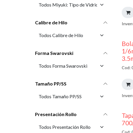
Calibre de Hilo
Inven
Bola
1/6
Forma Swarovski
3.5
Cod: 
Tamaño PP/SS
Inven
Presentación Rollo
Tap
700
Cod: 