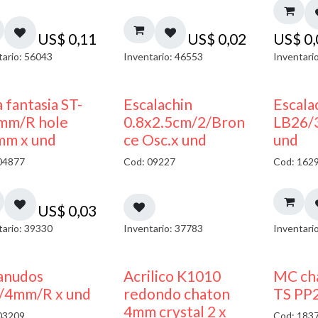
US$
0,11
US$
0,02
US$
0
tario: 56043
Inventario: 46553
Inventari
 fantasia ST-
Escalachin
Escala
mm/R hole
0.8x2.5cm/2/Bron
LB26/
mm x und
ce Osc.x und
und
04877
Cod: 09227
Cod: 162
US$
0,03
tario: 39330
Inventario: 37783
Inventari
50% DESCUENTO
anudos
Acrilico K1010
MC cha
/4mm/R x und
redondo chaton
TS PP2
4mm crystal 2 x
03209
Cod: 183