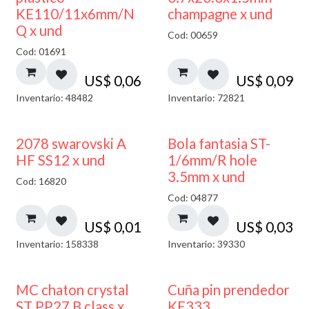
KE110/11x6mm/N
champagne x und
Q x und
Cod: 00659
Cod: 01691
US$
0,06
US$
0,09
Inventario: 48482
Inventario: 72821
2078 swarovski A
Bola fantasia ST-
HF SS12 x und
1/6mm/R hole
3.5mm x und
Cod: 16820
Cod: 04877
US$
0,01
US$
0,03
Inventario: 158338
Inventario: 39330
MC chaton crystal
Cuña pin prendedor
ST PP27 B class x
KE333