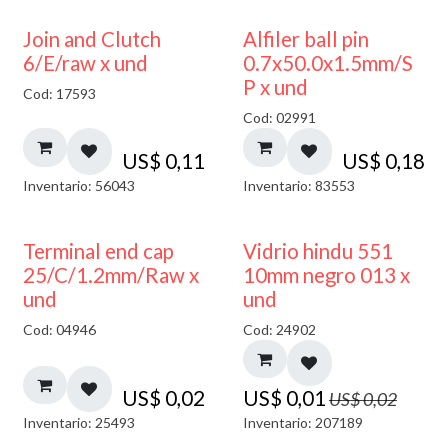
Join and Clutch
Alfiler ball pin
6/E/raw x und
0.7x50.0x1.5mm/S
P x und
Cod: 17593
Cod: 02991
US$
0,11
US$
0,18
Inventario: 56043
Inventario: 83553
40% DESCUENTO
Terminal end cap
Vidrio hindu 551
25/C/1.2mm/Raw x
10mm negro 013 x
und
und
Cod: 04946
Cod: 24902
US$
0,02
US$
0,01
US$
0,02
Inventario: 25493
Inventario: 207189