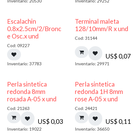
Inventario: 20530
Inventario: 29252
Escalachin
Terminal maleta
0.8x2.5cm/2/Bronc
128/10mm/R x und
e Osc.x und
Cod: 31144
Cod: 09227
US$
0,07
Inventario: 37783
Inventario: 29971
Perla sintetica
Perla sintetica
redonda 8mm
redonda 1H 8mm
rosada A-05 x und
rose A-05 x und
Cod: 21263
Cod: 24421
US$
0,03
US$
0,11
Inventario: 19022
Inventario: 36650