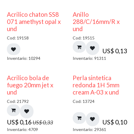
50% DESCUENTO
Acrilico chaton SS8
Anillo
071 amethyst opal x
288/C/16mm/R x
und
und
Cod: 19158
Cod: 19515
US$
0,13
Inventario: 10294
Inventario: 91311
50% DESCUENTO
Acrilico bola de
Perla sintetica
fuego 20mm jet x
redonda 1H 5mm
und
cream A-03 x und
Cod: 21792
Cod: 13724
US$
0,16
US$
0,10
US$
0,33
Inventario: 4709
Inventario: 29361