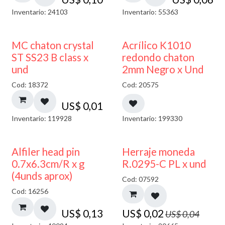
Inventario: 24103
Inventario: 55363
50% DESCUENTO
MC chaton crystal
Acrílico K1010
ST SS23 B class x
redondo chaton
und
2mm Negro x Und
Cod: 18372
Cod: 20575
US$
0,01
Inventario: 119928
Inventario: 199330
50% DESCUENTO
Alfiler head pin
Herraje moneda
0.7x6.3cm/R x g
R.0295-C PL x und
(4unds aprox)
Cod: 07592
Cod: 16256
US$
0,13
US$
0,02
US$
0,04