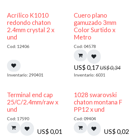
50% DESCUENTO
50% DESCUENTO
Acrílico K1010
Cuero plano
redondo chaton
gamuzado 3mm
2.4mm crystal 2 x
Color Surtido x
und
Metro
Cod: 12406
Cod: 04578
US$
0,17
US$
0,34
Inventario: 290401
Inventario: 6031
Terminal end cap
1028 swarovski
25/C/2.4mm/raw x
chaton montana F
und
PP12 x und
Cod: 17590
Cod: 09404
US$
0,01
US$
0,02