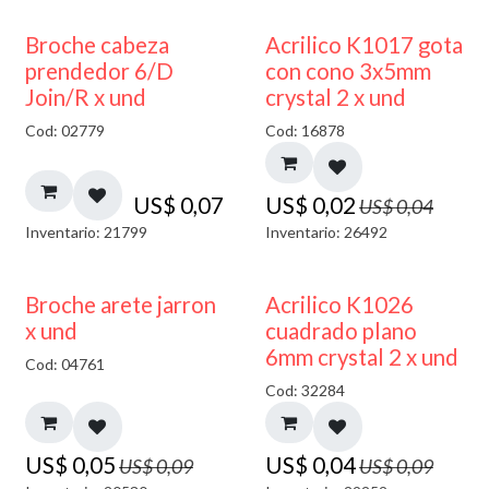
50% DESCUENTO
Broche cabeza
Acrilico K1017 gota
prendedor 6/D
con cono 3x5mm
Join/R x und
crystal 2 x und
Cod: 02779
Cod: 16878
US$
0,07
US$
0,02
US$
0,04
Inventario: 21799
Inventario: 26492
50% DESCUENTO
50% DESCUENTO
Broche arete jarron
Acrilico K1026
x und
cuadrado plano
6mm crystal 2 x und
Cod: 04761
Cod: 32284
US$
0,05
US$
0,04
US$
0,09
US$
0,09