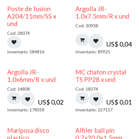
Poste de fusion
Argolla JR-
A204/11mm/SS x
1.0x7.5mm/R x und
und
Cod: 30938
Cod: 28074
US$
0,04
Inventario: 584816
Inventario: 89925
Argolla JR-
MC chaton crystal
1.0x6mm/R x und
TS PP28 x und
Cod: 14808
Cod: 18374
US$
0,02
US$
0,01
Inventario: 178018
Inventario: 227117
Mariposa disco
Alfiler ball pin
plastico
0.7x20.0x1.5mm