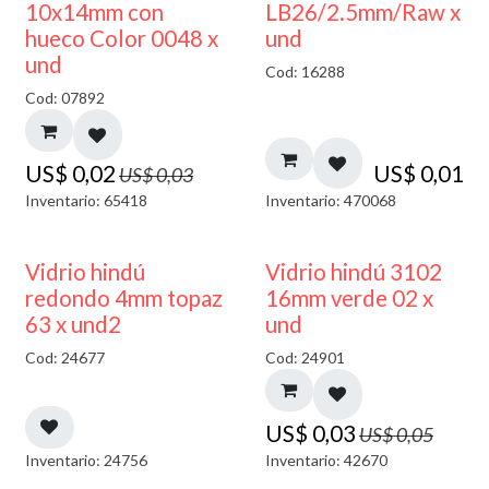
50% DESCUENTO
10x14mm con
LB26/2.5mm/Raw x
hueco Color 0048 x
und
und
Cod: 16288
Cod: 07892
US$
0,02
US$
0,01
US$
0,03
Inventario: 65418
Inventario: 470068
40% DESCUENTO
40% DESCUENTO
Vidrio hindú
Vidrio hindú 3102
redondo 4mm topaz
16mm verde 02 x
63 x und2
und
Cod: 24677
Cod: 24901
US$
0,03
US$
0,05
Inventario: 24756
Inventario: 42670