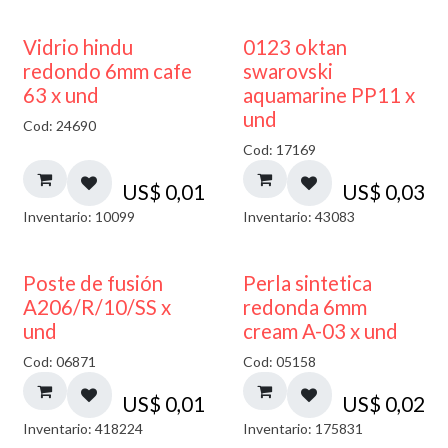
40% DESCUENTO
Vidrio hindu
0123 oktan
redondo 6mm cafe
swarovski
63 x und
aquamarine PP11 x
und
Cod: 24690
Cod: 17169
US$
0,01
US$
0,03
Inventario: 10099
Inventario: 43083
Poste de fusión
Perla sintetica
A206/R/10/SS x
redonda 6mm
und
cream A-03 x und
Cod: 06871
Cod: 05158
US$
0,01
US$
0,02
Inventario: 418224
Inventario: 175831