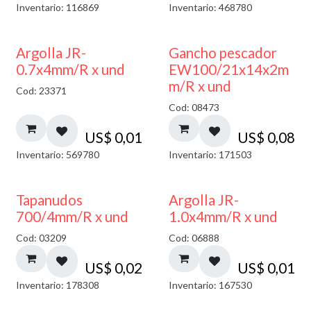
Inventario: 116869
Inventario: 468780
Argolla JR-
Gancho pescador
0.7x4mm/R x und
EW100/21x14x2m
m/R x und
Cod: 23371
Cod: 08473
US$
0,01
US$
0,08
Inventario: 569780
Inventario: 171503
Tapanudos
Argolla JR-
700/4mm/R x und
1.0x4mm/R x und
Cod: 03209
Cod: 06888
US$
0,02
US$
0,01
Inventario: 178308
Inventario: 167530