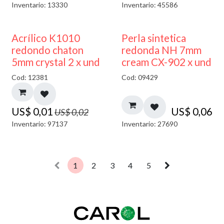
Inventario: 13330
Inventario: 45586
50% DESCUENTO
Acrílico K1010
Perla sintetica
redondo chaton
redonda NH 7mm
5mm crystal 2 x und
cream CX-902 x und
Cod: 12381
Cod: 09429
US$
0,01
US$
0,06
US$
0,02
Inventario: 97137
Inventario: 27690
1
2
3
4
5