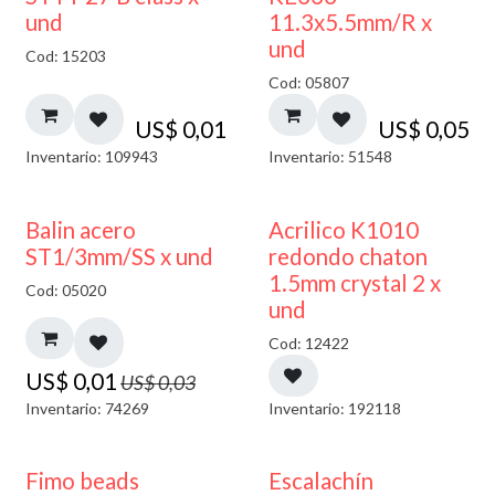
und
11.3x5.5mm/R x
und
Cod: 15203
Cod: 05807
US$
0,01
US$
0,05
Inventario: 109943
Inventario: 51548
50% DESCUENTO
50% DESCUENTO
Balin acero
Acrilico K1010
ST1/3mm/SS x und
redondo chaton
1.5mm crystal 2 x
Cod: 05020
und
Cod: 12422
US$
0,01
US$
0,03
Inventario: 74269
Inventario: 192118
Fimo beads
Escalachín