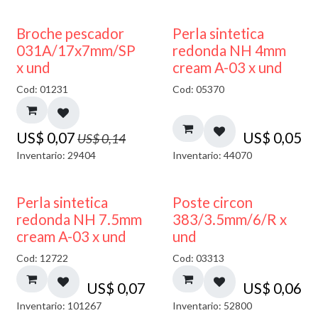
50% DESCUENTO
Broche pescador
Perla sintetica
031A/17x7mm/SP
redonda NH 4mm
x und
cream A-03 x und
Cod: 01231
Cod: 05370
US$
0,07
US$
0,05
US$
0,14
Inventario: 29404
Inventario: 44070
Perla sintetica
Poste circon
redonda NH 7.5mm
383/3.5mm/6/R x
cream A-03 x und
und
Cod: 12722
Cod: 03313
US$
0,07
US$
0,06
Inventario: 101267
Inventario: 52800