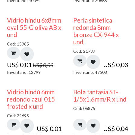
Inventario: 40094
Inventario: 20665
50% DESCUENTO
Vidrio hindu 6x8mm
Perla sintetica
oval 55-G oliva AB x
redonda 8mm
und
bronze CX-944 x
und
Cod: 15985
Cod: 21737
US$
0,01
US$
0,03
US$
0,03
Inventario: 12799
Inventario: 47508
40% DESCUENTO
Vidrio hindú 6mm
Bola fantasia ST-
redondo azul 015
1/5x1.6mm/R x und
frosted x und
Cod: 06875
Cod: 24695
US$
0,01
US$
0,04