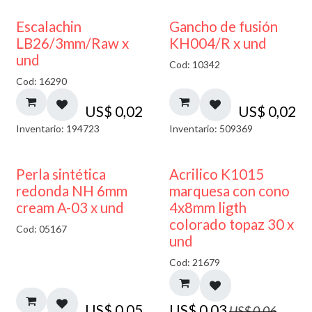
Escalachin
Gancho de fusión
LB26/3mm/Raw x
KH004/R x und
und
Cod: 10342
Cod: 16290
US$
0,02
US$
0,02
Inventario: 194723
Inventario: 509369
50% DESCUENTO
Perla sintética
Acrilico K1015
redonda NH 6mm
marquesa con cono
cream A-03 x und
4x8mm ligth
colorado topaz 30 x
Cod: 05167
und
Cod: 21679
US$
0,05
US$
0,03
US$
0,06