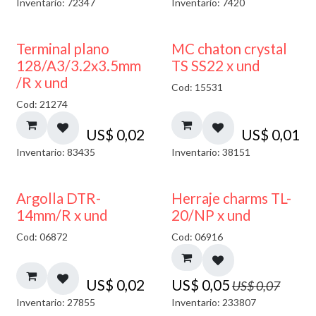
Inventario: 72347
Inventario: 7420
Terminal plano
MC chaton crystal
128/A3/3.2x3.5mm
TS SS22 x und
/R x und
Cod: 15531
Cod: 21274
US$
0,02
US$
0,01
Inventario: 83435
Inventario: 38151
40% DESCUENTO
Argolla DTR-
Herraje charms TL-
14mm/R x und
20/NP x und
Cod: 06872
Cod: 06916
US$
0,02
US$
0,05
US$
0,07
Inventario: 27855
Inventario: 233807