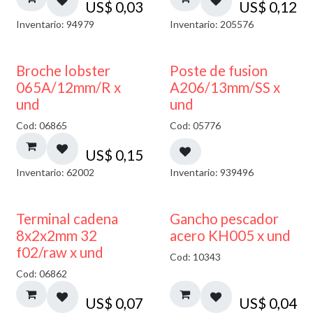
US$
0,03
US$
0,12
Inventario: 94979
Inventario: 205576
Broche lobster
Poste de fusion
065A/12mm/R x
A206/13mm/SS x
und
und
Cod: 06865
Cod: 05776
US$
0,15
Inventario: 62002
Inventario: 939496
Terminal cadena
Gancho pescador
8x2x2mm 32
acero KH005 x und
f02/raw x und
Cod: 10343
Cod: 06862
US$
0,07
US$
0,04