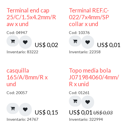
Terminal end cap
Terminal REF.C-
25/C/1.5x4.2mm/R
022/7x4mm/SP
aw x und
collar x und
Cod: 04947
Cod: 10376
US$
0,02
US$
0,01
Inventario: 83222
Inventario: 22358
50% DESCUENTO
casquilla
Topo media bola
165/A/8mm/R x
J071984060/4mm/
und
R x unid
Cod: 20057
Cod: 01261
US$
0,15
US$
0,01
US$
0,03
Inventario: 24767
Inventario: 322994