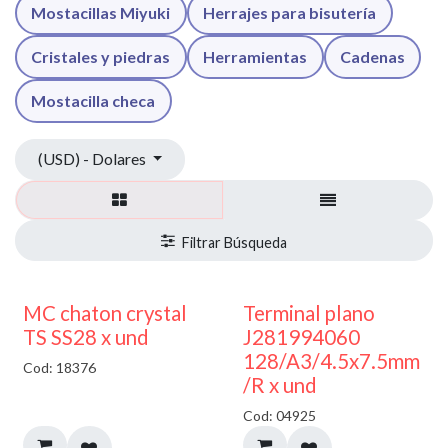
Mostacillas Miyuki
Herrajes para bisutería
Cristales y piedras
Herramientas
Cadenas
Mostacilla checa
(USD) - Dolares
MC chaton crystal
Terminal plano
TS SS28 x und
J281994060
128/A3/4.5x7.5mm
Cod: 18376
/R x und
Cod: 04925