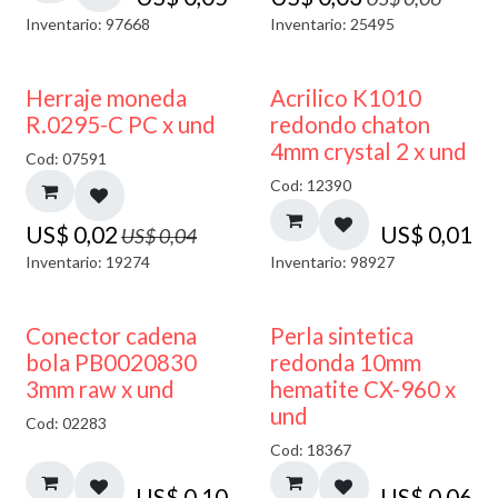
Inventario: 97668
Inventario: 25495
50% DESCUENTO
50% DESCUENTO
Herraje moneda
Acrilico K1010
R.0295-C PC x und
redondo chaton
4mm crystal 2 x und
Cod: 07591
Cod: 12390
US$
0,02
US$
0,01
US$
0,04
Inventario: 19274
Inventario: 98927
Conector cadena
Perla sintetica
bola PB0020830
redonda 10mm
3mm raw x und
hematite CX-960 x
und
Cod: 02283
Cod: 18367
US$
0,10
US$
0,06