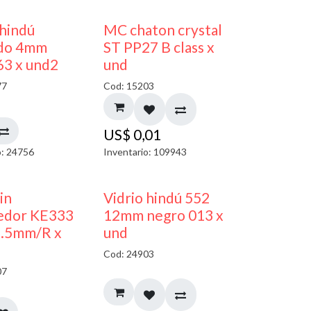
40% DESCUENTO
 hindú
MC chaton crystal
do 4mm
ST PP27 B class x
63 x und2
und
77
Cod: 15203
US$
0,01
o: 24756
Inventario: 109943
40% DESCUENTO
in
Vidrio hindú 552
edor KE333
12mm negro 013 x
5.5mm/R x
und
Cod: 24903
07