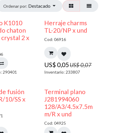
Destacado
Ordenar por:
50% DESCUENTO
40% DESCUENTO
co K1010
Herraje charms
do chaton
TL-20/NP x und
crystal 2 x
Cod: 06916
06
US$
0,05
US$
0,07
o: 290401
Inventario: 233807
de fusión
Terminal plano
R/10/SS x
J281994060
128/A3/4.5x7.5m
m/R x und
71
Cod: 04925