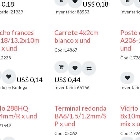
$
0,18
US$
0,18
tario: 21939
Inventario: 83553
Inventari
AGOTADO
cho frances
Carrete 4x2cm
Poste 
18/13.2x10m
blanco x und
A206-
 x und
und
Cod: 14867
12238
Cod: 177
US$
0,14
US$
0,44
do en Bodega
Inventario: 66166
Inventari
50% DESCUENTO
llo 288HQ
Terminal redonda
Vidrio
4mm/R x und
BA6/1.5/1.2mm/S
8x10m
P x und
mix x 
21649
Cod: 05062
Cod: 172