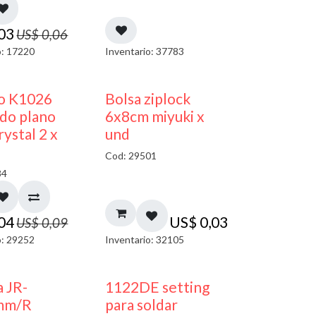
,03
US$
0,06
o: 17220
Inventario: 37783
50% DESCUENTO
¡NUEVO!
co K1026
Bolsa ziplock
do plano
6x8cm miyuki x
ystal 2 x
und
Cod: 29501
84
,04
US$
0,03
US$
0,09
o: 29252
Inventario: 32105
a JR-
1122DE setting
mm/R
para soldar