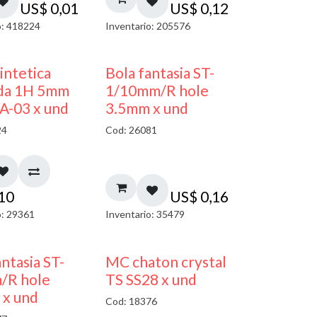
US$
0,01
US$
0,12
o: 418224
Inventario: 205576
sintetica
Bola fantasia ST-
da 1H 5mm
1/10mm/R hole
A-03 x und
3.5mm x und
24
Cod: 26081
,10
US$
0,16
o: 29361
Inventario: 35479
antasia ST-
MC chaton crystal
/R hole
TS SS28 x und
 x und
Cod: 18376