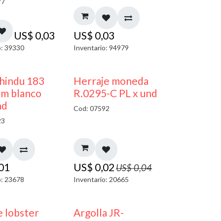
77
US$
0,03
US$
0,03
o: 39330
Inventario: 94979
40% DESCUENTO
50% DESCUENTO
 hindu 183
Herraje moneda
m blanco
R.0295-C PL x und
nd
Cod: 07592
23
,01
US$
0,02
US$
0,04
o: 23678
Inventario: 20665
 lobster
Argolla JR-