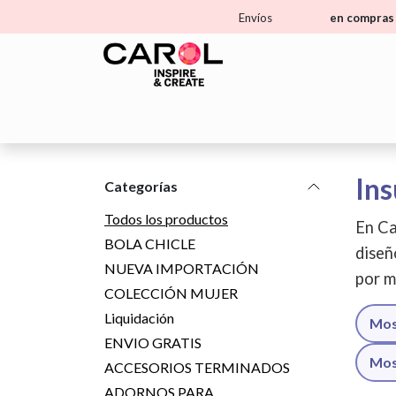
Ir al contenido
Envíos
en compras 
Home
Tienda
Aprende
Ma
Ins
Categorías
Todos los productos
En Ca
BOLA CHICLE
diseñ
NUEVA IMPORTACIÓN
por m
COLECCIÓN MUJER
Liquidación
Mos
ENVIO GRATIS
Mos
ACCESORIOS TERMINADOS
ADORNOS PARA