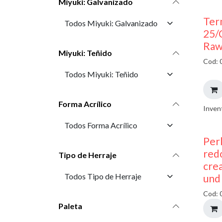
Miyuki: Galvanizado
Ter
25/
Raw
Miyuki: Teñido
Cod: 
Forma Acrílico
Inven
Perl
red
Tipo de Herraje
cre
und
Cod: 
Paleta