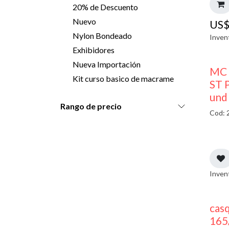
20% de Descuento
Nuevo
US
Nylon Bondeado
Inven
Exhibidores
Nueva Importación
MC 
Kit curso basico de macrame
ST P
und
Rango de precio
Cod: 
Inven
casq
165