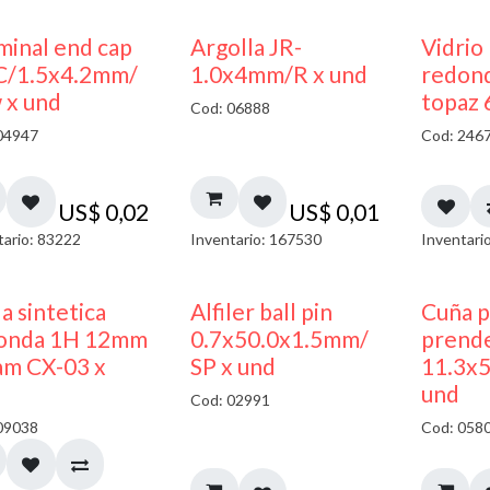
minal end cap
Argolla JR-
Vidrio
C/1.5x4.2mm/
1.0x4mm/R x und
redon
 x und
topaz 
Cod: 06888
04947
Cod: 246
US$
0,02
US$
0,01
tario: 83222
Inventario: 167530
Inventari
a sintetica
Alfiler ball pin
Cuña p
onda 1H 12mm
0.7x50.0x1.5mm/
prend
am CX-03 x
SP x und
11.3x
und
Cod: 02991
09038
Cod: 058