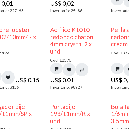
$
0,01
US$
0,02
tario: 227198
Inventario: 25486
Inventari
50% DESCUENTO
che lobster
Acrilico K1010
Perla 
02/10mm/R x
redondo chaton
redon
4mm crystal 2 x
cream 
und
27866
Cod: 137
Cod: 12390
US$
0,15
US$
0,01
US$
0
tario: 3125
Inventario: 98927
Inventari
50% DESCUENTO
gador dije
Portadije
Bola f
/11mm/SP x
193/11mm/R x
1/6mm
und
3.5mm