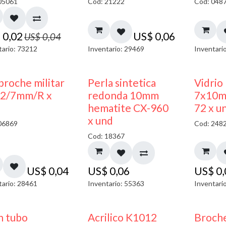
05061
Cod: 21222
Cod: 048
$
0,02
US$
0,06
US$
0,04
tario: 73212
Inventario: 29469
Inventari
broche militar
Perla sintetica
Vidrio
2/7mm/R x
redonda 10mm
7x10m
hematite CX-960
72 x u
x und
06869
Cod: 248
Cod: 18367
US$
0,04
US$
0,06
US$
0
tario: 28461
Inventario: 55363
Inventari
n tubo
Acrilico K1012
Broche