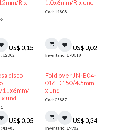
12mm/R x
1.0x6mm/R x und
Cod: 14808
65
US$
0,15
US$
0,02
o: 62002
Inventario: 178018
sa disco
Fold over JN-B04-
co
016 D150/4.5mm
/11x6mm/
x und
 x und
Cod: 05887
11
US$
0,05
US$
0,34
o: 41485
Inventario: 19982