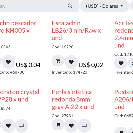
(USD) - Dolares
cho pescador
Escalachin
Acríli
ro KH005 x
LB26/3mm/Raw x
redon
und
2.4mm 
und
10343
Cod: 16290
Cod: 124
US$
0,04
US$
0,02
tario: 468780
Inventario: 194723
Inventari
chaton crystal
Perla sintética
Poste 
PP28 x und
redonda 8mm
A206/
gray A-22 x und
und
18374
Cod: 27931
Cod: 068