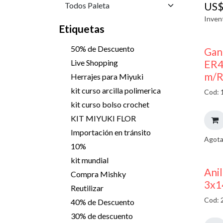
US
Inven
Etiquetas
50% de Descuento
Gan
ER4
Live Shopping
m/R
Herrajes para Miyuki
kit curso arcilla polimerica
Cod: 
kit curso bolso crochet
KIT MIYUKI FLOR
Importación en tránsito
Agota
10%
kit mundial
Ani
Compra Mishky
3x1
Reutilizar
Cod: 
40% de Descuento
30% de descuento