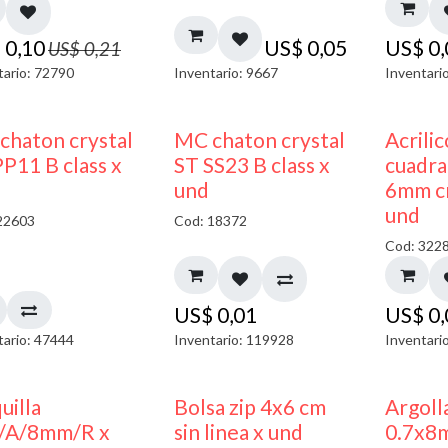
$
0,10
US$
0,05
US$
0
US$
0,21
tario: 72790
Inventario: 9667
Inventari
chaton crystal
MC chaton crystal
Acrili
P11 B class x
ST SS23 B class x
cuadra
und
6mm cr
und
22603
Cod: 18372
Cod: 322
US$
0,01
US$
0
tario: 47444
Inventario: 119928
Inventari
uilla
Bolsa zip 4x6 cm
Argoll
/A/8mm/R x
sin linea x und
0.7x8