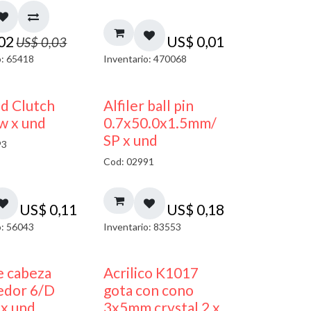
,02
US$
0,01
US$
0,03
o: 65418
Inventario: 470068
nd Clutch
Alfiler ball pin
w x und
0.7x50.0x1.5mm/
SP x und
93
Cod: 02991
US$
0,11
US$
0,18
o: 56043
Inventario: 83553
50% DESCUENTO
e cabeza
Acrilico K1017
edor 6/D
gota con cono
 x und
3x5mm crystal 2 x