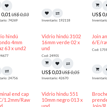
$
0,01
US$
0
US$
0,03
tario: 74269
Inventario: 192118
Inventari
40% DESCUENTO
40% DESCUENTO
io hindú
Vidrio hindú 3102
Join a
ondo 4mm
16mm verde 02 x
6/E/ra
az 63 x und2
und
Cod: 175
24677
Cod: 24901
US$
0,03
US$
0,05
tario: 24756
Inventario: 42670
Inventari
40% DESCUENTO
minal end cap
Vidrio hindu 551
Broch
C/1.2mm/Raw
10mm negro 013 x
prend
nd
und
Join/R