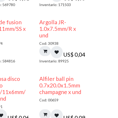
o: 569780
Inventario: 171503
de fusion
Argolla JR-
11mm/SS x
1.0x7.5mm/R x
und
74
Cod: 30938
US$
0,04
o: 584816
Inventario: 89925
sa disco
Alfiler ball pin
co
0.7x20.0x1.5mm
/11x6mm/
champagne x und
und
Cod: 00659
91
US$
0,06
US$
0,09