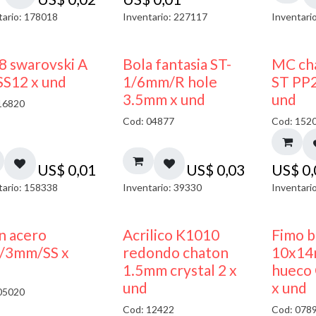
tario: 178018
Inventario: 227117
Inventari
8 swarovski A
Bola fantasia ST-
MC cha
SS12 x und
1/6mm/R hole
ST PP2
3.5mm x und
und
16820
Cod: 04877
Cod: 152
US$
0,01
US$
0,03
US$
0
tario: 158338
Inventario: 39330
Inventari
50% DESCUENTO
50% DESCUENTO
n acero
Acrilico K1010
Fimo 
/3mm/SS x
redondo chaton
10x14
1.5mm crystal 2 x
hueco 
und
x und
05020
Cod: 12422
Cod: 078