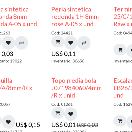
a sintetica
Perla sintetica
Termin
onda 8mm
redonda 1H 8mm
25/C/
ada A-05 x und
rose A-05 x und
Raw x
21263
Cod: 24421
Cod: 049
$
0,03
US$
0,11
tario: 19022
Inventario: 36650
Inventari
50% DESCUENTO
uilla
Topo media bola
Escala
/A/8mm/R x
J071984060/4mm
LB26/
/R x unid
und
20057
Cod: 01261
Cod: 162
US$
0,15
US$
0,01
US$
0,03
tario: 24767
Inventario: 322994
Inventari