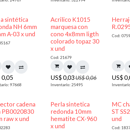
50% DESCUENTO
a sintética
Acrilico K1015
Herra
onda NH 6mm
marquesa con
R.0295
am A-03 x und
cono 4x8mm ligth
Cod: 075
colorado topaz 30
05167
x und
Cod: 21679
$
0,05
US$
0,03
US$
0
US$
0,06
tario: 97668
Inventario: 25495
Inventari
ector cadena
Perla sintetica
MC cha
a PB0020830
redonda 10mm
ST SS2
 raw x und
hematite CX-960
und
x und
02283
Cod: 183