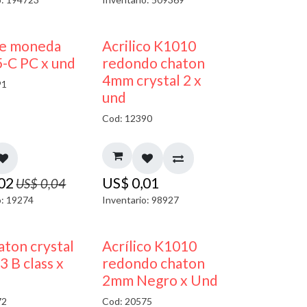
50% DESCUENTO
50% DESCUENTO
je moneda
Acrilico K1010
-C PC x und
redondo chaton
4mm crystal 2 x
91
und
Cod: 12390
,02
US$
0,01
US$
0,04
o: 19274
Inventario: 98927
50% DESCUENTO
ton crystal
Acrílico K1010
3 B class x
redondo chaton
2mm Negro x Und
72
Cod: 20575