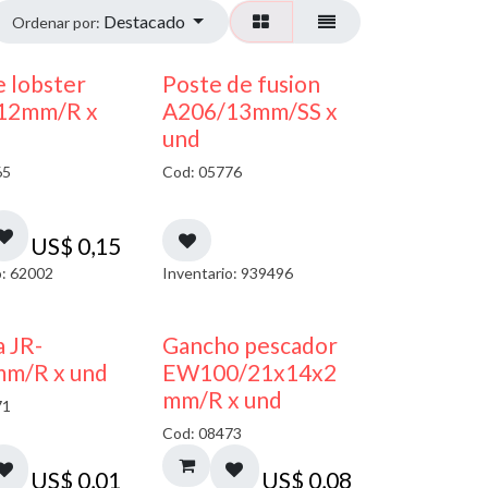
Destacado
Ordenar por:
 lobster
Poste de fusion
12mm/R x
A206/13mm/SS x
und
65
Cod: 05776
US$
0,15
o: 62002
Inventario: 939496
a JR-
Gancho pescador
mm/R x und
EW100/21x14x2
mm/R x und
71
Cod: 08473
US$
0,01
US$
0,08