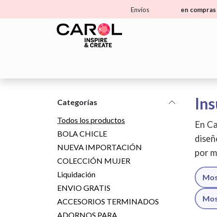
Ir al contenido
Envíos
en compras 
Home
Tienda
Aprende
Ma
Ins
Categorías
Todos los productos
En Ca
BOLA CHICLE
diseñ
NUEVA IMPORTACIÓN
por m
COLECCIÓN MUJER
Liquidación
Mos
ENVIO GRATIS
Mos
ACCESORIOS TERMINADOS
ADORNOS PARA