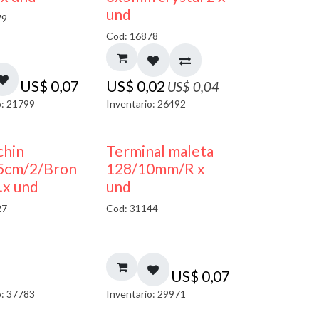
und
79
Cod: 16878
US$
0,07
US$
0,02
US$
0,04
o: 21799
Inventario: 26492
chin
Terminal maleta
.5cm/2/Bron
128/10mm/R x
.x und
und
27
Cod: 31144
US$
0,07
o: 37783
Inventario: 29971