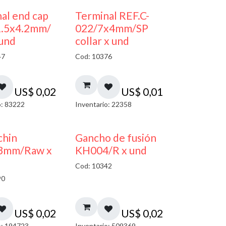
al end cap
Terminal REF.C-
1.5x4.2mm/
022/7x4mm/SP
 und
collar x und
47
Cod: 10376
US$
0,02
US$
0,01
o: 83222
Inventario: 22358
chin
Gancho de fusión
3mm/Raw x
KH004/R x und
Cod: 10342
90
US$
0,02
US$
0,02
o: 194723
Inventario: 509369