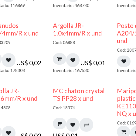
tario: 116869
Inventario: 468780
Inventari
anudos
Argolla JR-
Poste 
/4mm/R x und
1.0x4mm/R x und
A204/
und
03209
Cod: 06888
Cod: 280
US$
0,02
US$
0,01
tario: 178308
Inventario: 167530
Inventari
lla JR-
MC chaton crystal
Maripo
x6mm/R x und
TS PP28 x und
plasti
KE110
14808
Cod: 18374
NQ x 
Cod: 016
US$
0,02
US$
0,01