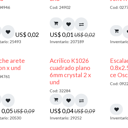
04946
Cod: 24902
Cod: 027
US$
0,02
US$
0,01
US$
0,02
tario: 25493
Inventario: 207189
Inventari
50% DESCUENTO
50% DESCUENTO
che arete
Acrilico K1026
Escala
on x und
cuadrado plano
0.8x2
6mm crystal 2 x
ce Osc
04761
und
Cod: 092
Cod: 32284
$
0,05
US$
0,04
US$
0,09
US$
0,09
tario: 20530
Inventario: 29252
Inventari