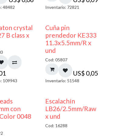
o: 48482
Inventario: 72821
ton crystal
Cuña pin
7 B class x
prendedor KE333
11.3x5.5mm/R x
und
03
Cod: 05807
,01
US$
0,05
o: 109943
Inventario: 51548
50% DESCUENTO
beads
Escalachín
mm con
LB26/2.5mm/Raw
Color 0048
x und
Cod: 16288
92