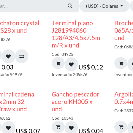
(USD) - Dolares
chaton crystal
Terminal plano
Broche
SS28 x und
J281994060
065A/
128/A3/4.5x7.5m
und
18376
m/R x und
Cod: 068
Cod: 04925
$
0,03
US$
0,12
tario: 94979
Inventario: 205576
Inventari
minal cadena
Gancho pescador
Argoll
x2mm 32
acero KH005 x
0.7x4
/raw x und
und
Cod: 233
06862
Cod: 10343
US$
0,07
US$
0,04