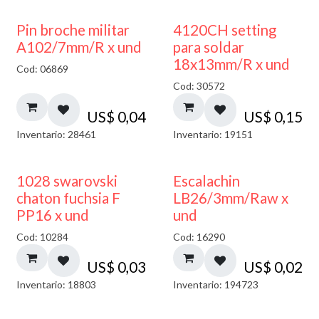
Pin broche militar
4120CH setting
A102/7mm/R x und
para soldar
18x13mm/R x und
Cod: 06869
Cod: 30572
US$
0,04
US$
0,15
Inventario: 28461
Inventario: 19151
1028 swarovski
Escalachin
chaton fuchsia F
LB26/3mm/Raw x
PP16 x und
und
Cod: 10284
Cod: 16290
US$
0,03
US$
0,02
Inventario: 18803
Inventario: 194723