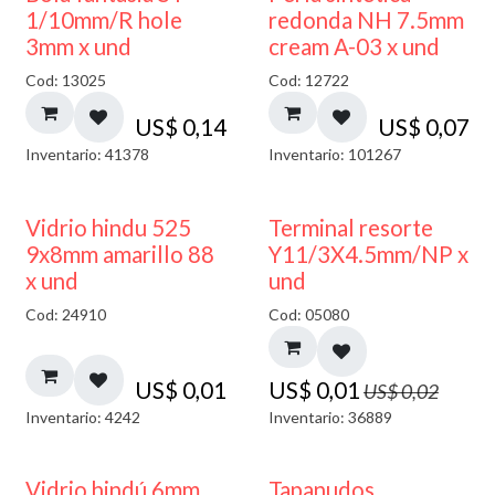
1/10mm/R hole
redonda NH 7.5mm
3mm x und
cream A-03 x und
Cod: 13025
Cod: 12722
US$
0,14
US$
0,07
Inventario: 41378
Inventario: 101267
40% DESCUENTO
50% DESCUENTO
Vidrio hindu 525
Terminal resorte
9x8mm amarillo 88
Y11/3X4.5mm/NP x
x und
und
Cod: 24910
Cod: 05080
US$
0,01
US$
0,01
US$
0,02
Inventario: 4242
Inventario: 36889
Vidrio hindú 6mm
Tapanudos