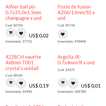
Alfiler ball pin
Poste de fusion
0.7x35.0x1.5mm
A206/13mm/SS x
champagne x und
und
Cod: 02724
Cod: 05776
US$
0,02
Inventario: 37713
Inventario: 939496
4228CH navette
Argolla JR-
4x8mm T001
0.7x4mm/R x und
crystal x unidad
Cod: 23371
Cod: 09145
US$
0,19
US$
0,01
Inventario: 31496
Inventario: 569780