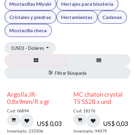
Mostacillas Miyuki
Herrajes para bisutería
Cristales y piedras
Herramientas
Cadenas
Mostacilla checa
(USD) - Dolares
Argolla JR-
MC chaton crystal
0.8x9mm/R x gr
TS SS28 x und
Cod: 06894
Cod: 18376
US$
0,03
US$
0,03
Inventario: 233306
Inventario: 94979