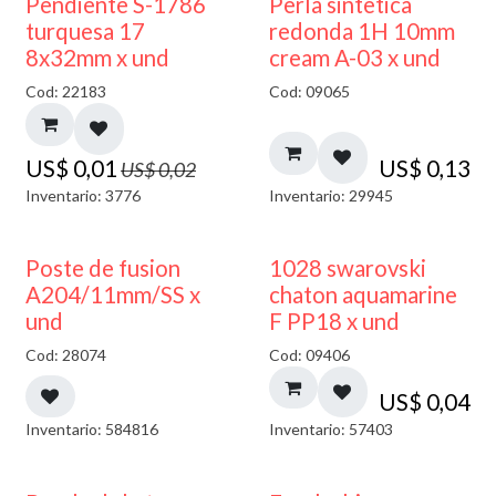
50% DESCUENTO
Pendiente S-1786
Perla sintetica
turquesa 17
redonda 1H 10mm
8x32mm x und
cream A-03 x und
Cod: 22183
Cod: 09065
US$
0,01
US$
0,13
US$
0,02
Inventario: 3776
Inventario: 29945
Poste de fusion
1028 swarovski
A204/11mm/SS x
chaton aquamarine
und
F PP18 x und
Cod: 28074
Cod: 09406
US$
0,04
Inventario: 584816
Inventario: 57403