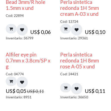
Bead 3mm/R hole
Perla sintetica
1.5mm x und
redonda 1H 5mm
cream A-03 x und
Cod: 22894
Cod: 13724
US$
0,06
US$
0,10
Inventario: 36799
Inventario: 29361
50% DESCUENTO
Alfiler eye pin
Perla sintetica
0.7mm x 3.8cm/SP x
redonda 1H 8mm
g
rose A-05 x und
Cod: 04774
Cod: 24421
US$
0,05
US$
0,11
US$
0,11
Inventario: 8951
Inventario: 36650