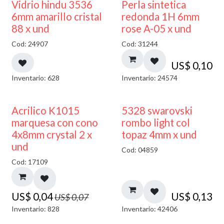
Vidrio hindu 3536
Perla sintetica
6mm amarillo cristal
redonda 1H 6mm
88 x und
rose A-05 x und
Cod: 24907
Cod: 31244
US$
0,10
Inventario: 628
Inventario: 24574
50% DESCUENTO
Acrilico K1015
5328 swarovski
marquesa con cono
rombo light col
4x8mm crystal 2 x
topaz 4mm x und
und
Cod: 04859
Cod: 17109
US$
0,04
US$
0,13
US$
0,07
Inventario: 828
Inventario: 42406