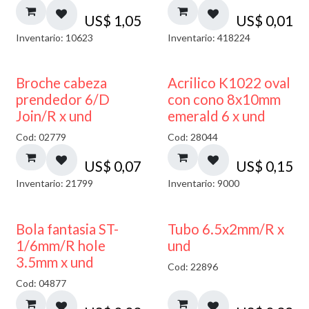
US$
1,05
US$
0,01
Inventario: 10623
Inventario: 418224
Broche cabeza
Acrilico K1022 oval
prendedor 6/D
con cono 8x10mm
Join/R x und
emerald 6 x und
Cod: 02779
Cod: 28044
US$
0,07
US$
0,15
Inventario: 21799
Inventario: 9000
Bola fantasia ST-
Tubo 6.5x2mm/R x
1/6mm/R hole
und
3.5mm x und
Cod: 22896
Cod: 04877