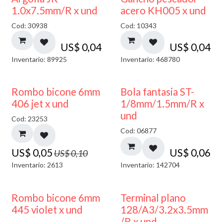
1.0x7.5mm/R x und
acero KH005 x und
Cod: 30938
Cod: 10343
US$
0,04
US$
0,04
Inventario: 89925
Inventario: 468780
50% DESCUENTO
Rombo bicone 6mm
Bola fantasia ST-
406 jet x und
1/8mm/1.5mm/R x
und
Cod: 23253
Cod: 06877
US$
0,05
US$
0,06
US$
0,10
Inventario: 2613
Inventario: 142704
50% DESCUENTO
Rombo bicone 6mm
Terminal plano
445 violet x und
128/A3/3.2x3.5mm
/R x und