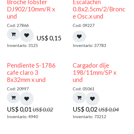
Broche lobster
Escalachin
DJ902/10mm/R x
0.8x2.5cm/2/Bronc
und
e Osc.x und
Cod: 27866
Cod: 09227
US$
0,15
Inventario: 3125
Inventario: 37783
50% DESCUENTO
50% DESCUENTO
Pendiente S-1786
Cargador dije
cafe claro 3
198/11mm/SP x
8x32mm x und
und
Cod: 20997
Cod: 05061
US$
0,01
US$
0,02
US$
0,02
US$
0,04
Inventario: 4940
Inventario: 73212