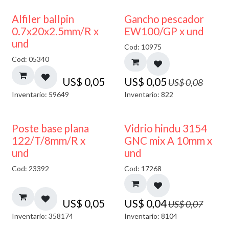
40% DESCUENTO
Alfiler ballpin
Gancho pescador
0.7x20x2.5mm/R x
EW100/GP x und
und
Cod: 10975
Cod: 05340
US$
0,05
US$
0,05
US$
0,08
Inventario: 59649
Inventario: 822
40% DESCUENTO
Poste base plana
Vidrio hindu 3154
122/T/8mm/R x
GNC mix A 10mm x
und
und
Cod: 23392
Cod: 17268
US$
0,05
US$
0,04
US$
0,07
Inventario: 358174
Inventario: 8104