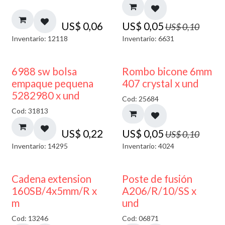
US$
0,06
US$
0,05
US$
0,10
Inventario: 12118
Inventario: 6631
50% DESCUENTO
6988 sw bolsa
Rombo bicone 6mm
empaque pequena
407 crystal x und
5282980 x und
Cod: 25684
Cod: 31813
US$
0,22
US$
0,05
US$
0,10
Inventario: 14295
Inventario: 4024
Cadena extension
Poste de fusión
160SB/4x5mm/R x
A206/R/10/SS x
m
und
Cod: 13246
Cod: 06871