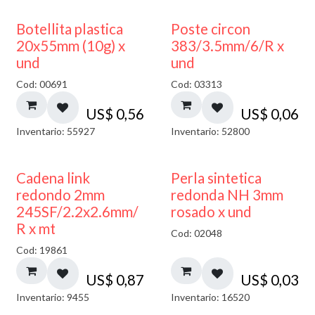
Botellita plastica
Poste circon
20x55mm (10g) x
383/3.5mm/6/R x
und
und
Cod: 00691
Cod: 03313
US$
0,56
US$
0,06
Inventario: 55927
Inventario: 52800
Cadena link
Perla sintetica
redondo 2mm
redonda NH 3mm
245SF/2.2x2.6mm/
rosado x und
R x mt
Cod: 02048
Cod: 19861
US$
0,87
US$
0,03
Inventario: 9455
Inventario: 16520