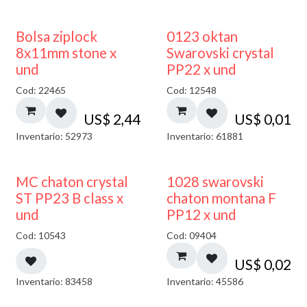
¡NUEVO!
Bolsa ziplock
0123 oktan
8x11mm stone x
Swarovski crystal
und
PP22 x und
Cod: 22465
Cod: 12548
US$
2,44
US$
0,01
Inventario: 52973
Inventario: 61881
MC chaton crystal
1028 swarovski
ST PP23 B class x
chaton montana F
und
PP12 x und
Cod: 10543
Cod: 09404
US$
0,02
Inventario: 83458
Inventario: 45586