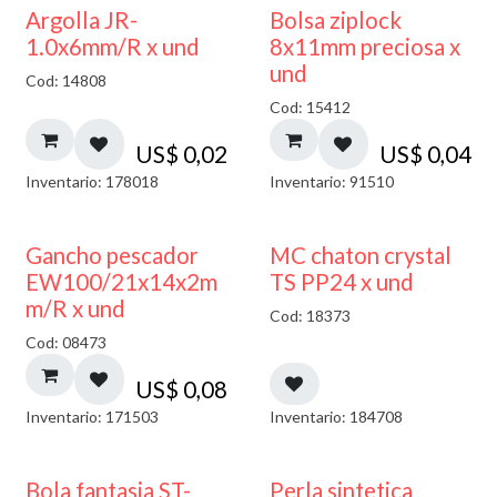
¡NUEVO!
Argolla JR-
Bolsa ziplock
1.0x6mm/R x und
8x11mm preciosa x
und
Cod: 14808
Cod: 15412
US$
0,02
US$
0,04
Inventario: 178018
Inventario: 91510
Gancho pescador
MC chaton crystal
EW100/21x14x2m
TS PP24 x und
m/R x und
Cod: 18373
Cod: 08473
US$
0,08
Inventario: 171503
Inventario: 184708
Bola fantasia ST-
Perla sintetica