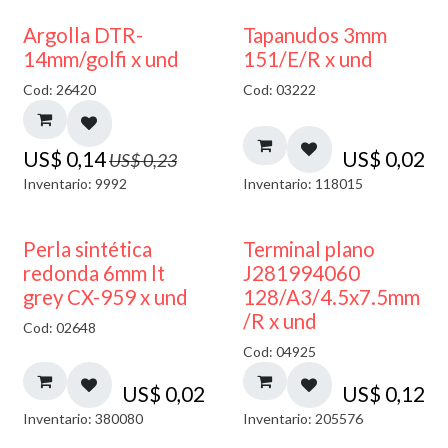
40% DESCUENTO
Argolla DTR-
Tapanudos 3mm
14mm/golfi x und
151/E/R x und
Cod: 26420
Cod: 03222
US$
0,14
US$
0,02
US$
0,23
Inventario: 9992
Inventario: 118015
Perla sintética
Terminal plano
redonda 6mm lt
J281994060
grey CX-959 x und
128/A3/4.5x7.5mm
/R x und
Cod: 02648
Cod: 04925
US$
0,02
US$
0,12
Inventario: 380080
Inventario: 205576