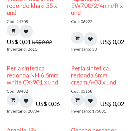
40% DESCUENTO
redondo khaki 55 x
EW700/2/4mm/R x
und
und
Cod: 24708
Cod: 06922
US$
0,01
US$
0,02
US$
0,02
Inventario: 2611
Inventario: 30
Perla sintetica
Perla sintetica
redonda NH 6.5mm
redonda 6mm
white CX-901 x und
cream A-03 x und
Cod: 09432
Cod: 05158
US$
0,06
US$
0,02
Inventario: 20934
Inventario: 175831
Argolla JR-
Gancho pescador