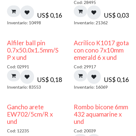
Cod: 28495
US$
0,16
US$
0,03
Inventario: 10498
Inventario: 21362
Alfiler ball pin
Acrilico K1017 gota
0.7x50.0x1.5mm/S
con cono 7x10mm
P x und
emerald 6 x und
Cod: 02991
Cod: 29917
US$
0,18
US$
0,16
Inventario: 83553
Inventario: 16069
50% DESCUENTO
Gancho arete
Rombo bicone 6mm
EW702/5cm/R x
432 aquamarine x
und
und
Cod: 12235
Cod: 20039