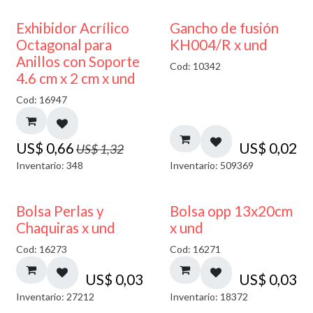
50% DESCUENTO
Exhibidor Acrílico
Gancho de fusión
Octagonal para
KH004/R x und
Anillos con Soporte
Cod: 10342
4.6 cm x 2 cm x und
Cod: 16947
US$
0,66
US$
0,02
US$
1,32
Inventario: 348
Inventario: 509369
Bolsa Perlas y
Bolsa opp 13x20cm
Chaquiras x und
x und
Cod: 16273
Cod: 16271
US$
0,03
US$
0,03
Inventario: 27212
Inventario: 18372