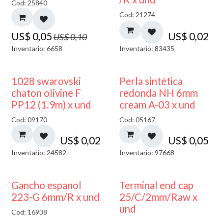
Cod: 25840
Cod: 21274
US$
0,05
US$
0,02
US$
0,10
Inventario: 6658
Inventario: 83435
1028 swarovski
Perla sintética
chaton olivine F
redonda NH 6mm
PP12 (1.9m) x und
cream A-03 x und
Cod: 09170
Cod: 05167
US$
0,02
US$
0,05
Inventario: 24582
Inventario: 97668
Gancho espanol
Terminal end cap
223-G 6mm/R x und
25/C/2mm/Raw x
und
Cod: 16938