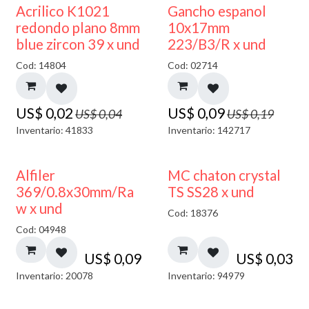
50% DESCUENTO
50% DESCUENTO
Acrilico K1021
Gancho espanol
redondo plano 8mm
10x17mm
blue zircon 39 x und
223/B3/R x und
Cod: 14804
Cod: 02714
US$
0,02
US$
0,09
US$
0,04
US$
0,19
Inventario: 41833
Inventario: 142717
Alfiler
MC chaton crystal
369/0.8x30mm/Ra
TS SS28 x und
w x und
Cod: 18376
Cod: 04948
US$
0,09
US$
0,03
Inventario: 20078
Inventario: 94979