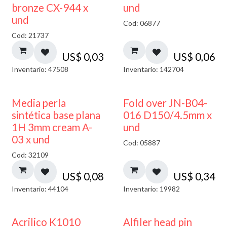
bronze CX-944 x
und
und
Cod: 06877
Cod: 21737
US$
0,03
US$
0,06
Inventario: 47508
Inventario: 142704
Media perla
Fold over JN-B04-
sintética base plana
016 D150/4.5mm x
1H 3mm cream A-
und
03 x und
Cod: 05887
Cod: 32109
US$
0,08
US$
0,34
Inventario: 44104
Inventario: 19982
Acrilico K1010
Alfiler head pin