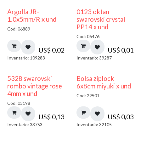
Argolla JR-
0123 oktan
1.0x5mm/R x und
swarovski crystal
PP14 x und
Cod: 06889
Cod: 06476
US$
0,02
US$
0,01
Inventario: 109283
Inventario: 39287
¡NUEVO!
5328 swarovski
Bolsa ziplock
rombo vintage rose
6x8cm miyuki x und
4mm x und
Cod: 29501
Cod: 03198
US$
0,13
US$
0,03
Inventario: 33753
Inventario: 32105