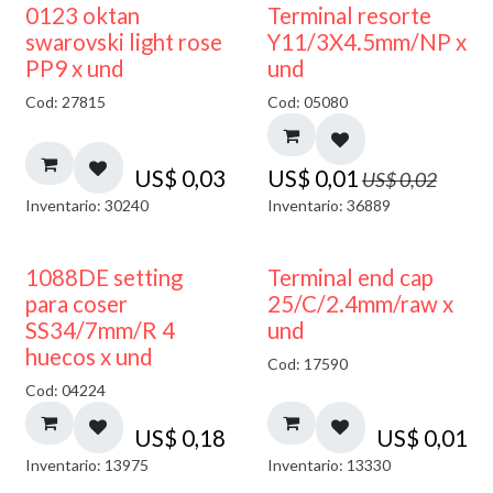
50% DESCUENTO
0123 oktan
Terminal resorte
swarovski light rose
Y11/3X4.5mm/NP x
PP9 x und
und
Cod: 27815
Cod: 05080
US$
0,03
US$
0,01
US$
0,02
Inventario: 30240
Inventario: 36889
1088DE setting
Terminal end cap
para coser
25/C/2.4mm/raw x
SS34/7mm/R 4
und
huecos x und
Cod: 17590
Cod: 04224
US$
0,18
US$
0,01
Inventario: 13975
Inventario: 13330