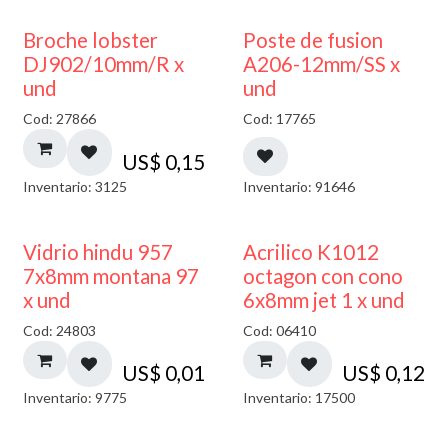
Broche lobster
Poste de fusion
DJ902/10mm/R x
A206-12mm/SS x
und
und
Cod: 27866
Cod: 17765
US$
0,15
Inventario: 3125
Inventario: 91646
40% DESCUENTO
Vidrio hindu 957
Acrilico K1012
7x8mm montana 97
octagon con cono
x und
6x8mm jet 1 x und
Cod: 24803
Cod: 06410
US$
0,01
US$
0,12
Inventario: 9775
Inventario: 17500