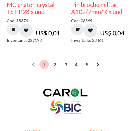
MC chaton crystal
Pin broche militar
TS PP28 x und
A102/7mm/R x und
Cod: 18374
Cod: 06869
US$
0,01
US$
0,04
Inventario: 227198
Inventario: 28461
1
2
3
4
5