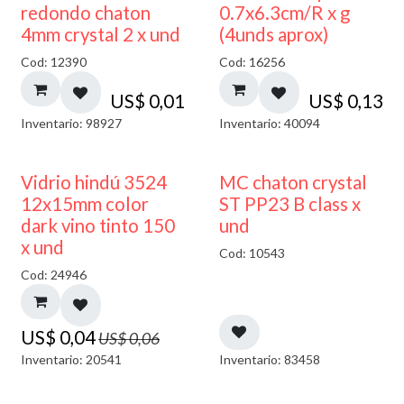
50% DESCUENTO
redondo chaton
0.7x6.3cm/R x g
4mm crystal 2 x und
(4unds aprox)
Cod: 12390
Cod: 16256
US$
0,01
US$
0,13
Inventario: 98927
Inventario: 40094
40% DESCUENTO
Vidrio hindú 3524
MC chaton crystal
12x15mm color
ST PP23 B class x
dark vino tinto 150
und
x und
Cod: 10543
Cod: 24946
US$
0,04
US$
0,06
Inventario: 20541
Inventario: 83458