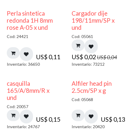
50% DESCUENTO
Perla sintetica
Cargador dije
redonda 1H 8mm
198/11mm/SP x
rose A-05 x und
und
Cod: 24421
Cod: 05061
US$
0,11
US$
0,02
US$
0,04
Inventario: 36650
Inventario: 73212
casquilla
Alfiler head pin
165/A/8mm/R x
2.5cm/SP x g
und
Cod: 05068
Cod: 20057
US$
0,15
US$
0,13
Inventario: 24767
Inventario: 20420