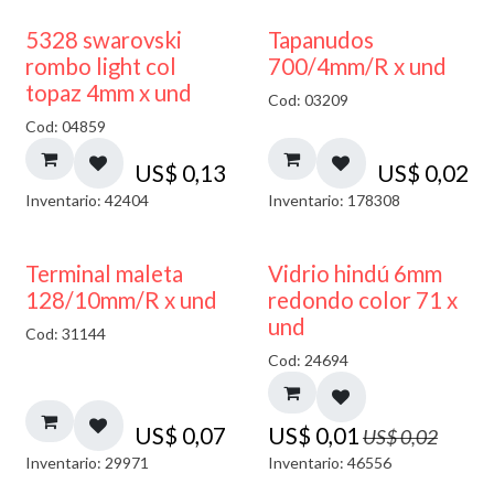
5328 swarovski
Tapanudos
rombo light col
700/4mm/R x und
topaz 4mm x und
Cod: 03209
Cod: 04859
US$
0,13
US$
0,02
Inventario: 42404
Inventario: 178308
40% DESCUENTO
Terminal maleta
Vidrio hindú 6mm
128/10mm/R x und
redondo color 71 x
und
Cod: 31144
Cod: 24694
US$
0,07
US$
0,01
US$
0,02
Inventario: 29971
Inventario: 46556