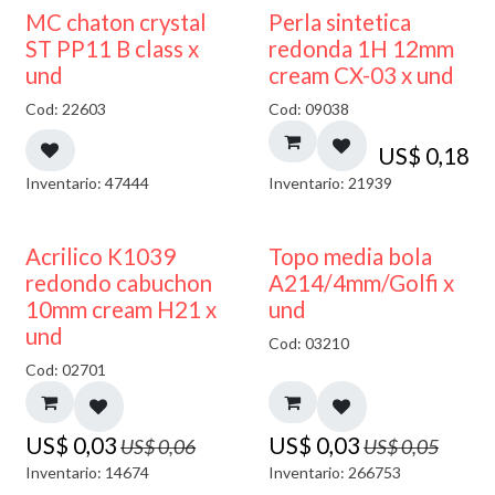
MC chaton crystal
Perla sintetica
ST PP11 B class x
redonda 1H 12mm
und
cream CX-03 x und
Cod: 22603
Cod: 09038
US$
0,18
Inventario: 47444
Inventario: 21939
50% DESCUENTO
40% DESCUENTO
Acrilico K1039
Topo media bola
redondo cabuchon
A214/4mm/Golfi x
10mm cream H21 x
und
und
Cod: 03210
Cod: 02701
US$
0,03
US$
0,03
US$
0,06
US$
0,05
Inventario: 14674
Inventario: 266753