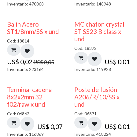
Inventario: 470068
Inventario: 148948
50% DESCUENTO
Balin Acero
MC chaton crystal
ST1/8mm/SS x und
ST SS23 B class x
und
Cod: 18814
Cod: 18372
US$
0,02
US$
0,01
US$
0,05
Inventario: 223164
Inventario: 119928
Terminal cadena
Poste de fusión
8x2x2mm 32
A206/R/10/SS x
f02/raw x und
und
Cod: 06862
Cod: 06871
US$
0,07
US$
0,01
Inventario: 116869
Inventario: 418224