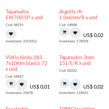
50% DESCUENTO
Tapanudos
Argolla JR-
EW700/SP x und
1.0x6mm/R x und
Cod: 04219
Cod: 14808
US$
0,02
Inventario: 2312012
Inventario: 178018
40% DESCUENTO
Vidrio hindu 183
Tapanudos 3mm
7x10mm blanco 72
151/E/R x und
x und
Cod: 03222
Cod: 24823
US$
0,01
US$
0,02
Inventario: 23678
Inventario: 118015
Escalachin
1088CH setting