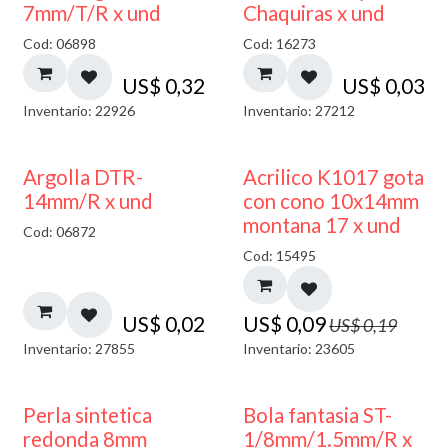
7mm/T/R x und
Chaquiras x und
Cod: 06898
Cod: 16273
US$
0,32
US$
0,03
Inventario: 22926
Inventario: 27212
50% DESCUENTO
Argolla DTR-
Acrilico K1017 gota
14mm/R x und
con cono 10x14mm
montana 17 x und
Cod: 06872
Cod: 15495
US$
0,02
US$
0,09
US$
0,19
Inventario: 27855
Inventario: 23605
Perla sintetica
Bola fantasia ST-
redonda 8mm
1/8mm/1.5mm/R x