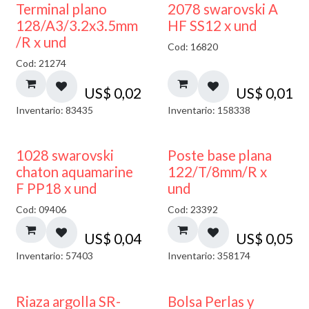
Terminal plano
2078 swarovski A
128/A3/3.2x3.5mm
HF SS12 x und
/R x und
Cod: 16820
Cod: 21274
US$
0,02
US$
0,01
Inventario: 83435
Inventario: 158338
1028 swarovski
Poste base plana
chaton aquamarine
122/T/8mm/R x
F PP18 x und
und
Cod: 09406
Cod: 23392
US$
0,04
US$
0,05
Inventario: 57403
Inventario: 358174
Riaza argolla SR-
Bolsa Perlas y