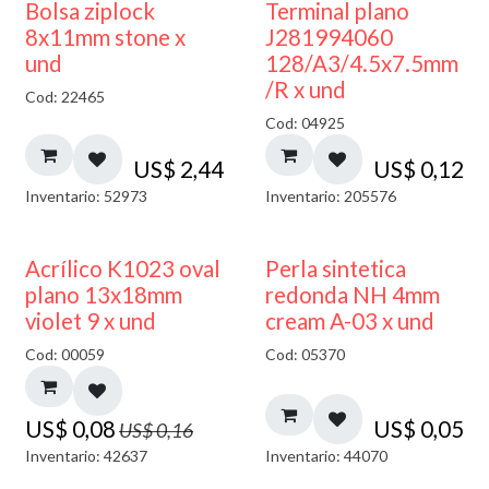
¡NUEVO!
Bolsa ziplock
Terminal plano
8x11mm stone x
J281994060
und
128/A3/4.5x7.5mm
/R x und
Cod: 22465
Cod: 04925
US$
2,44
US$
0,12
Inventario: 52973
Inventario: 205576
50% DESCUENTO
Acrílico K1023 oval
Perla sintetica
plano 13x18mm
redonda NH 4mm
violet 9 x und
cream A-03 x und
Cod: 00059
Cod: 05370
US$
0,08
US$
0,05
US$
0,16
Inventario: 42637
Inventario: 44070