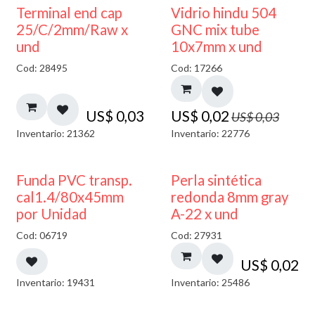
40% DESCUENTO
Terminal end cap
Vidrio hindu 504
25/C/2mm/Raw x
GNC mix tube
und
10x7mm x und
Cod: 28495
Cod: 17266
US$
0,03
US$
0,02
US$
0,03
Inventario: 21362
Inventario: 22776
Funda PVC transp.
Perla sintética
cal1.4/80x45mm
redonda 8mm gray
por Unidad
A-22 x und
Cod: 06719
Cod: 27931
US$
0,02
Inventario: 19431
Inventario: 25486