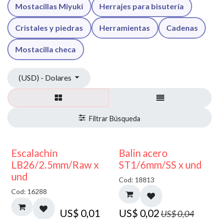
Mostacillas Miyuki
Herrajes para bisutería
Cristales y piedras
Herramientas
Cadenas
Mostacilla checa
(USD) - Dolares
50% DESCUENTO
Escalachín
Balin acero
LB26/2.5mm/Raw x
ST1/6mm/SS x und
und
Cod: 18813
Cod: 16288
US$
0,01
US$
0,02
US$
0,04