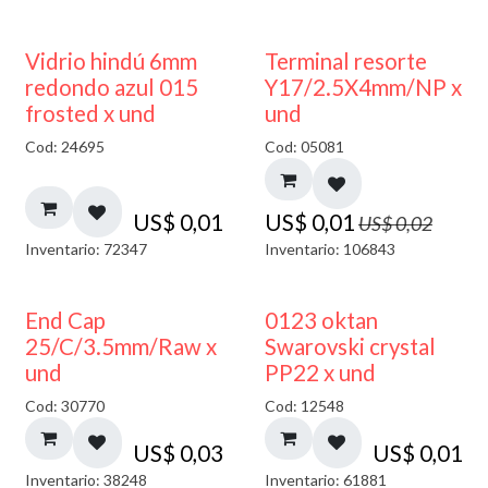
40% DESCUENTO
50% DESCUENTO
Vidrio hindú 6mm
Terminal resorte
redondo azul 015
Y17/2.5X4mm/NP x
frosted x und
und
Cod: 24695
Cod: 05081
US$
0,01
US$
0,01
US$
0,02
Inventario: 72347
Inventario: 106843
End Cap
0123 oktan
25/C/3.5mm/Raw x
Swarovski crystal
und
PP22 x und
Cod: 30770
Cod: 12548
US$
0,03
US$
0,01
Inventario: 38248
Inventario: 61881