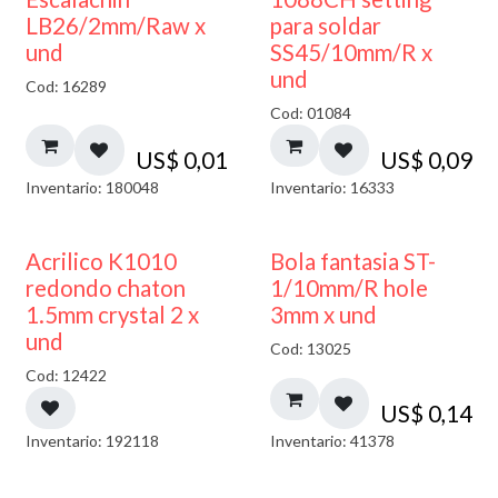
LB26/2mm/Raw x
para soldar
und
SS45/10mm/R x
und
Cod: 16289
Cod: 01084
US$
0,01
US$
0,09
Inventario: 180048
Inventario: 16333
50% DESCUENTO
Acrilico K1010
Bola fantasia ST-
redondo chaton
1/10mm/R hole
1.5mm crystal 2 x
3mm x und
und
Cod: 13025
Cod: 12422
US$
0,14
Inventario: 192118
Inventario: 41378