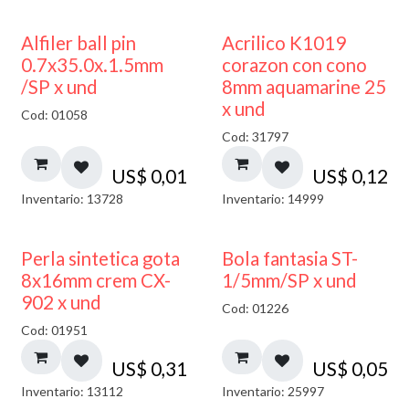
Alfiler ball pin
Acrilico K1019
0.7x35.0x.1.5mm
corazon con cono
/SP x und
8mm aquamarine 25
x und
Cod: 01058
Cod: 31797
US$
0,01
US$
0,12
Inventario: 13728
Inventario: 14999
Perla sintetica gota
Bola fantasia ST-
8x16mm crem CX-
1/5mm/SP x und
902 x und
Cod: 01226
Cod: 01951
US$
0,31
US$
0,05
Inventario: 13112
Inventario: 25997