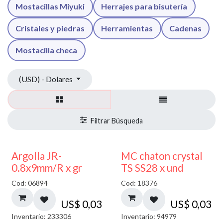
Mostacillas Miyuki
Herrajes para bisutería
Cristales y piedras
Herramientas
Cadenas
Mostacilla checa
(USD) - Dolares
Argolla JR-
MC chaton crystal
0.8x9mm/R x gr
TS SS28 x und
Cod: 06894
Cod: 18376
US$
0,03
US$
0,03
Inventario: 233306
Inventario: 94979