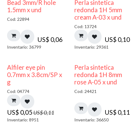
Bead 3mm/R hole
Perla sintetica
1.5mm x und
redonda 1H 5mm
cream A-03 x und
Cod: 22894
Cod: 13724
US$
0,06
US$
0,10
Inventario: 36799
Inventario: 29361
50% DESCUENTO
Alfiler eye pin
Perla sintetica
0.7mm x 3.8cm/SP x
redonda 1H 8mm
g
rose A-05 x und
Cod: 04774
Cod: 24421
US$
0,05
US$
0,11
US$
0,11
Inventario: 8951
Inventario: 36650