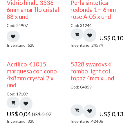
Vidrio hindu 3536
Perla sintetica
6mm amarillo cristal
redonda 1H 6mm
88 x und
rose A-05 x und
Cod: 24907
Cod: 31244
US$
0,10
Inventario: 628
Inventario: 24574
50% DESCUENTO
Acrilico K1015
5328 swarovski
marquesa con cono
rombo light col
4x8mm crystal 2 x
topaz 4mm x und
und
Cod: 04859
Cod: 17109
US$
0,04
US$
0,13
US$
0,07
Inventario: 828
Inventario: 42406