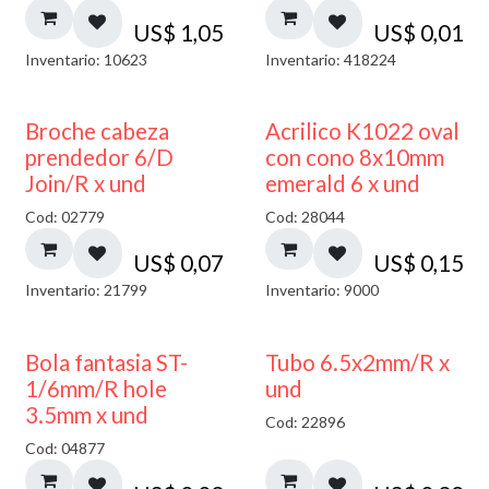
US$
1,05
US$
0,01
Inventario: 10623
Inventario: 418224
Broche cabeza
Acrilico K1022 oval
prendedor 6/D
con cono 8x10mm
Join/R x und
emerald 6 x und
Cod: 02779
Cod: 28044
US$
0,07
US$
0,15
Inventario: 21799
Inventario: 9000
Bola fantasia ST-
Tubo 6.5x2mm/R x
1/6mm/R hole
und
3.5mm x und
Cod: 22896
Cod: 04877