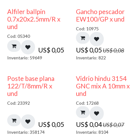
40% DESCUENTO
Alfiler ballpin
Gancho pescador
0.7x20x2.5mm/R x
EW100/GP x und
und
Cod: 10975
Cod: 05340
US$
0,05
US$
0,05
US$
0,08
Inventario: 59649
Inventario: 822
40% DESCUENTO
Poste base plana
Vidrio hindu 3154
122/T/8mm/R x
GNC mix A 10mm x
und
und
Cod: 23392
Cod: 17268
US$
0,05
US$
0,04
US$
0,07
Inventario: 358174
Inventario: 8104