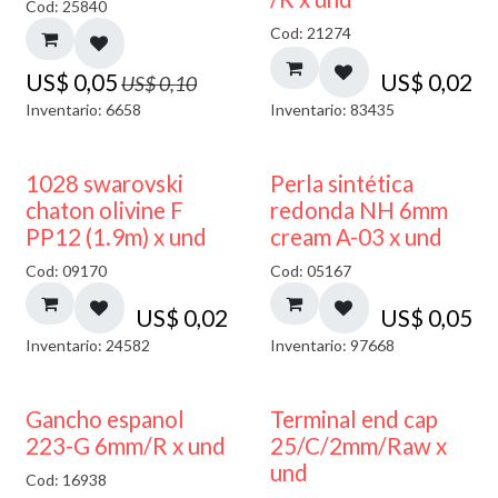
Cod: 25840
Cod: 21274
US$
0,05
US$
0,02
US$
0,10
Inventario: 6658
Inventario: 83435
1028 swarovski
Perla sintética
chaton olivine F
redonda NH 6mm
PP12 (1.9m) x und
cream A-03 x und
Cod: 09170
Cod: 05167
US$
0,02
US$
0,05
Inventario: 24582
Inventario: 97668
Gancho espanol
Terminal end cap
223-G 6mm/R x und
25/C/2mm/Raw x
und
Cod: 16938