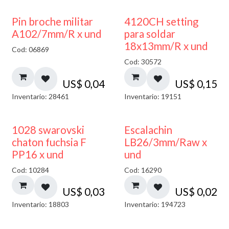
Pin broche militar
4120CH setting
A102/7mm/R x und
para soldar
18x13mm/R x und
Cod: 06869
Cod: 30572
US$
0,04
US$
0,15
Inventario: 28461
Inventario: 19151
1028 swarovski
Escalachin
chaton fuchsia F
LB26/3mm/Raw x
PP16 x und
und
Cod: 10284
Cod: 16290
US$
0,03
US$
0,02
Inventario: 18803
Inventario: 194723