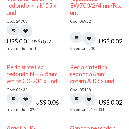
40% DESCUENTO
redondo khaki 55 x
EW700/2/4mm/R x
und
und
Cod: 24708
Cod: 06922
US$
0,01
US$
0,02
US$
0,02
Inventario: 2611
Inventario: 30
Perla sintetica
Perla sintetica
redonda NH 6.5mm
redonda 6mm
white CX-901 x und
cream A-03 x und
Cod: 09432
Cod: 05158
US$
0,06
US$
0,02
Inventario: 20934
Inventario: 175831
Argolla JR-
Gancho pescador