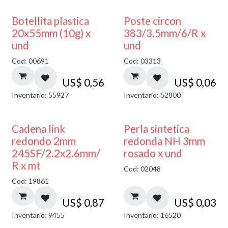
Botellita plastica
Poste circon
20x55mm (10g) x
383/3.5mm/6/R x
und
und
Cod: 00691
Cod: 03313
US$
0,56
US$
0,06
Inventario: 55927
Inventario: 52800
Cadena link
Perla sintetica
redondo 2mm
redonda NH 3mm
245SF/2.2x2.6mm/
rosado x und
R x mt
Cod: 02048
Cod: 19861
US$
0,87
US$
0,03
Inventario: 9455
Inventario: 16520