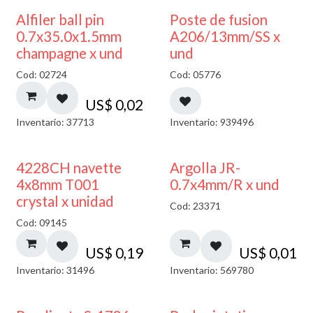
Alfiler ball pin
Poste de fusion
0.7x35.0x1.5mm
A206/13mm/SS x
champagne x und
und
Cod: 02724
Cod: 05776
US$
0,02
Inventario: 37713
Inventario: 939496
4228CH navette
Argolla JR-
4x8mm T001
0.7x4mm/R x und
crystal x unidad
Cod: 23371
Cod: 09145
US$
0,19
US$
0,01
Inventario: 31496
Inventario: 569780