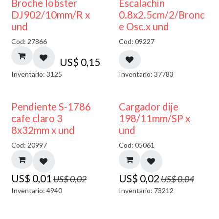
Broche lobster
Escalachin
DJ902/10mm/R x
0.8x2.5cm/2/Bronc
und
e Osc.x und
Cod: 27866
Cod: 09227
US$
0,15
Inventario: 3125
Inventario: 37783
50% DESCUENTO
50% DESCUENTO
Pendiente S-1786
Cargador dije
cafe claro 3
198/11mm/SP x
8x32mm x und
und
Cod: 20997
Cod: 05061
US$
0,01
US$
0,02
US$
0,02
US$
0,04
Inventario: 4940
Inventario: 73212