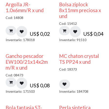
¡NUEVO!
Argolla JR-
Bolsa ziplock
1.0x6mm/R x und
8x11mm preciosa x
und
Cod: 14808
Cod: 15412
US$
0,02
US$
0,04
Inventario: 178018
Inventario: 91510
Gancho pescador
MC chaton crystal
EW100/21x14x2m
TS PP24 x und
m/R x und
Cod: 18373
Cod: 08473
US$
0,08
Inventario: 171503
Inventario: 184708
Bola fantasia ST-
Perla sintetica