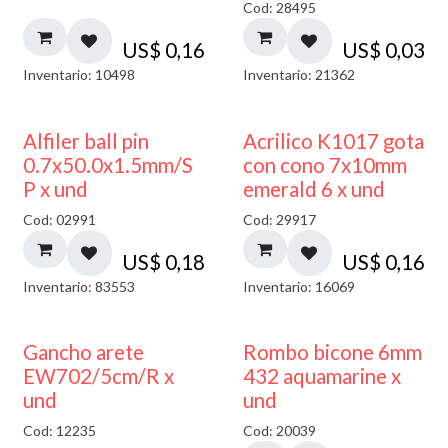
Cod: 28495
US$
0,16
US$
0,03
Inventario: 10498
Inventario: 21362
Alfiler ball pin
Acrilico K1017 gota
0.7x50.0x1.5mm/S
con cono 7x10mm
P x und
emerald 6 x und
Cod: 02991
Cod: 29917
US$
0,18
US$
0,16
Inventario: 83553
Inventario: 16069
50% DESCUENTO
Gancho arete
Rombo bicone 6mm
EW702/5cm/R x
432 aquamarine x
und
und
Cod: 12235
Cod: 20039