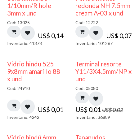
1/10mm/R hole
redonda NH 7.5mm
3mm x und
cream A-03 x und
Cod: 13025
Cod: 12722
US$
0,14
US$
0,07
Inventario: 41378
Inventario: 101267
40% DESCUENTO
50% DESCUENTO
Vidrio hindu 525
Terminal resorte
9x8mm amarillo 88
Y11/3X4.5mm/NP x
x und
und
Cod: 24910
Cod: 05080
US$
0,01
US$
0,01
US$
0,02
Inventario: 4242
Inventario: 36889
Vidrio hindú 6mm
Tapanudos