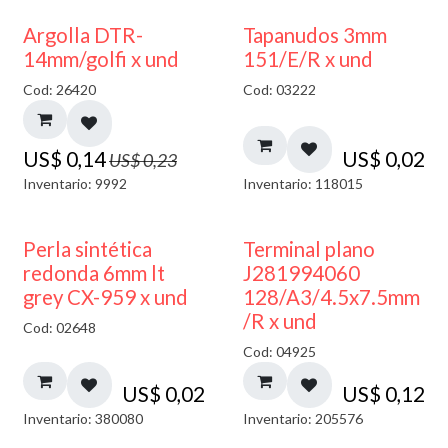
40% DESCUENTO
Argolla DTR-
Tapanudos 3mm
14mm/golfi x und
151/E/R x und
Cod: 26420
Cod: 03222
US$
0,14
US$
0,02
US$
0,23
Inventario: 9992
Inventario: 118015
Perla sintética
Terminal plano
redonda 6mm lt
J281994060
grey CX-959 x und
128/A3/4.5x7.5mm
/R x und
Cod: 02648
Cod: 04925
US$
0,02
US$
0,12
Inventario: 380080
Inventario: 205576