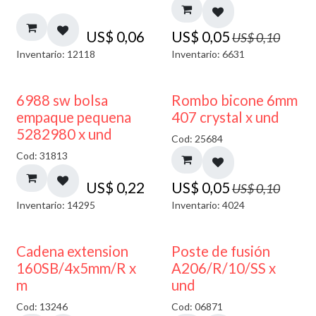
US$
0,06
US$
0,05
US$
0,10
Inventario: 12118
Inventario: 6631
50% DESCUENTO
6988 sw bolsa
Rombo bicone 6mm
empaque pequena
407 crystal x und
5282980 x und
Cod: 25684
Cod: 31813
US$
0,22
US$
0,05
US$
0,10
Inventario: 14295
Inventario: 4024
Cadena extension
Poste de fusión
160SB/4x5mm/R x
A206/R/10/SS x
m
und
Cod: 13246
Cod: 06871