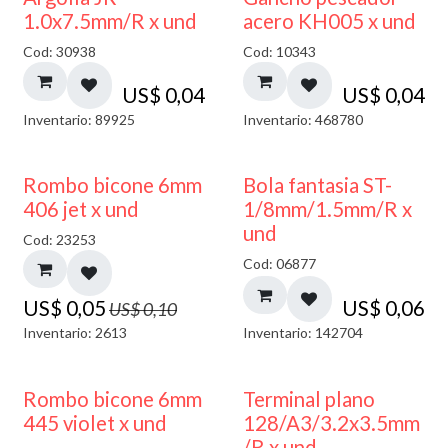
1.0x7.5mm/R x und
acero KH005 x und
Cod: 30938
Cod: 10343
US$
0,04
US$
0,04
Inventario: 89925
Inventario: 468780
50% DESCUENTO
Rombo bicone 6mm
Bola fantasia ST-
406 jet x und
1/8mm/1.5mm/R x
und
Cod: 23253
Cod: 06877
US$
0,05
US$
0,06
US$
0,10
Inventario: 2613
Inventario: 142704
50% DESCUENTO
Rombo bicone 6mm
Terminal plano
445 violet x und
128/A3/3.2x3.5mm
/R x und