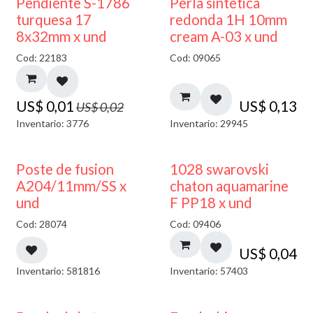
50% DESCUENTO
Pendiente S-1786
Perla sintetica
turquesa 17
redonda 1H 10mm
8x32mm x und
cream A-03 x und
Cod: 22183
Cod: 09065
US$
0,01
US$
0,13
US$
0,02
Inventario: 3776
Inventario: 29945
Poste de fusion
1028 swarovski
A204/11mm/SS x
chaton aquamarine
und
F PP18 x und
Cod: 28074
Cod: 09406
US$
0,04
Inventario: 581816
Inventario: 57403