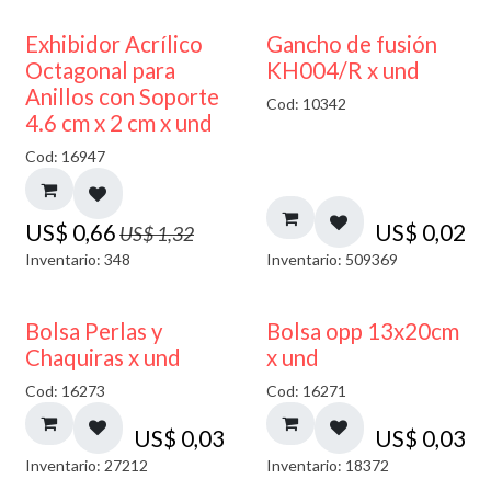
50% DESCUENTO
Exhibidor Acrílico
Gancho de fusión
Octagonal para
KH004/R x und
Anillos con Soporte
Cod: 10342
4.6 cm x 2 cm x und
Cod: 16947
US$
0,66
US$
0,02
US$
1,32
Inventario: 348
Inventario: 509369
Bolsa Perlas y
Bolsa opp 13x20cm
Chaquiras x und
x und
Cod: 16273
Cod: 16271
US$
0,03
US$
0,03
Inventario: 27212
Inventario: 18372