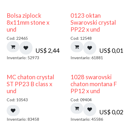
¡NUEVO!
Bolsa ziplock
0123 oktan
8x11mm stone x
Swarovski crystal
und
PP22 x und
Cod: 22465
Cod: 12548
US$
2,44
US$
0,01
Inventario: 52973
Inventario: 61881
MC chaton crystal
1028 swarovski
ST PP23 B class x
chaton montana F
und
PP12 x und
Cod: 10543
Cod: 09404
US$
0,02
Inventario: 83458
Inventario: 45586