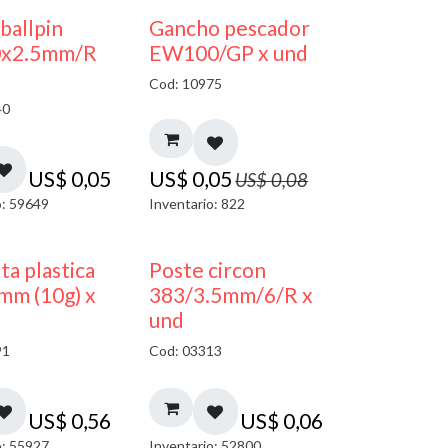
40% DESCUENTO
 ballpin
Gancho pescador
0x2.5mm/R
EW100/GP x und
Cod: 10975
40
US$
0,05
US$
0,05
US$
0,08
o: 59649
Inventario: 822
ta plastica
Poste circon
mm (10g) x
383/3.5mm/6/R x
und
91
Cod: 03313
US$
0,56
US$
0,06
o: 55927
Inventario: 52800