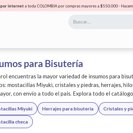
por internet
a toda COLOMBIA por compras mayores a $550.000 - Hacemo
yoristas
Puntos Carol
Mis Puntos
Comunidad
umos para Bisutería
rol encuentras la mayor variedad de insumos para bisut
os: mostacillas Miyuki, cristales y piedras, herrajes, hil
ayor, con envío a todo el país. Explora todo el catálog
tacillas Miyuki
Herrajes para bisutería
Cristales y p
tacilla checa