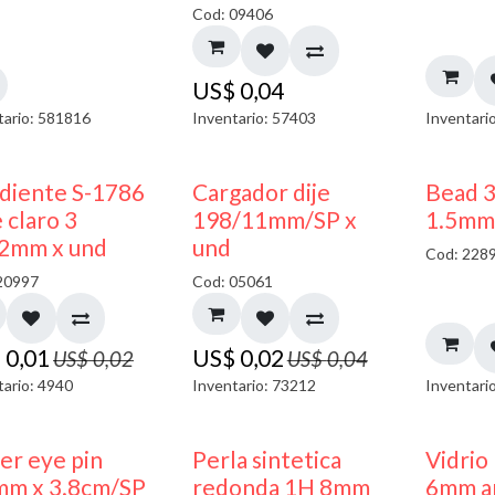
Cod: 09406
US$
0,04
tario: 581816
Inventario: 57403
Inventari
50% DESCUENTO
50% DESCUENTO
diente S-1786
Cargador dije
Bead 
 claro 3
198/11mm/SP x
1.5mm
2mm x und
und
Cod: 228
20997
Cod: 05061
$
0,01
US$
0,02
US$
0,02
US$
0,04
tario: 4940
Inventario: 73212
Inventari
ler eye pin
Perla sintetica
Vidrio
mm x 3.8cm/SP
redonda 1H 8mm
6mm am