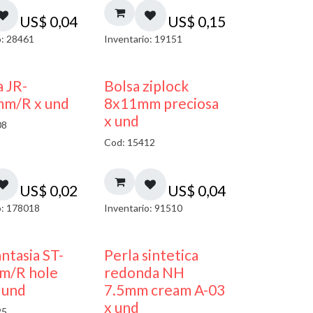
US$
0,04
US$
0,15
o: 28461
Inventario: 19151
¡NUEVO!
a JR-
Bolsa ziplock
mm/R x und
8x11mm preciosa
x und
08
Cod: 15412
US$
0,02
US$
0,04
o: 178018
Inventario: 91510
antasia ST-
Perla sintetica
m/R hole
redonda NH
 und
7.5mm cream A-03
x und
25