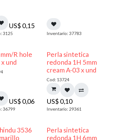
US$
0,15
o: 3125
Inventario: 37783
3mm/R hole
Perla sintetica
 x und
redonda 1H 5mm
cream A-03 x und
94
Cod: 13724
US$
0,06
US$
0,10
o: 36799
Inventario: 29361
 hindu 3536
Perla sintetica
arillo
redonda 1H 6mm