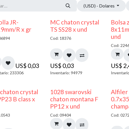
(USD) - Dolares
lla JR-
MC chaton crystal
Bolsa 
x9mm/R x gr
TS SS28 x und
8x11m
und
06894
Cod: 18376
Cod: 224
US$
0,03
US$
0,03
US$
2
tario: 233306
Inventario: 94979
Inventari
chaton crystal
1028 swarovski
Alfiler
P23 B class x
chaton montana F
0.7x3
PP12 x und
champ
10543
Cod: 09404
Cod: 027