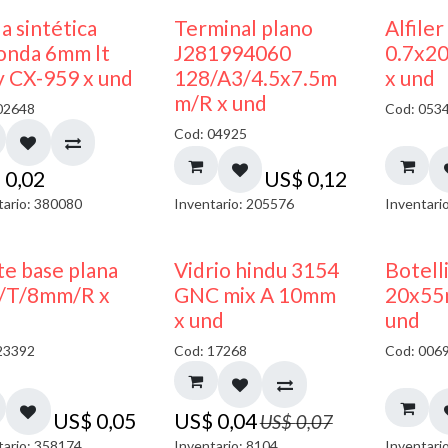
a sintética
Terminal plano
Alfiler
onda 6mm lt
J281994060
0.7x2
y CX-959 x und
128/A3/4.5x7.5m
x und
m/R x und
02648
Cod: 053
Cod: 04925
$
0,02
US$
0,12
tario: 380080
Inventario: 205576
Inventari
40% DESCUENTO
te base plana
Vidrio hindu 3154
Botelli
/T/8mm/R x
GNC mix A 10mm
20x55
x und
und
23392
Cod: 17268
Cod: 006
US$
0,05
US$
0,04
US$
0,07
tario: 358174
Inventario: 8104
Inventari