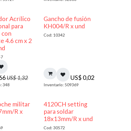
50% DESCUENTO
dor Acrílico
Gancho de fusión
nal para
KH004/R x und
s con
Cod: 10342
e 4.6 cm x 2
nd
47
,66
US$
0,02
US$
1,32
o: 348
Inventario: 509369
oche militar
4120CH setting
7mm/R x
para soldar
18x13mm/R x und
69
Cod: 30572