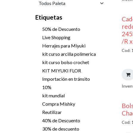
Etiquetas
Cad
red
50% de Descuento
245
Live Shopping
/R 
Herrajes para Miyuki
Cod: 
kit curso arcilla polimerica
kit curso bolso crochet
KIT MIYUKI FLOR
Importación en tránsito
Inven
10%
kit mundial
Compra Mishky
Bols
Cha
Reutilizar
40% de Descuento
Cod: 
30% de descuento