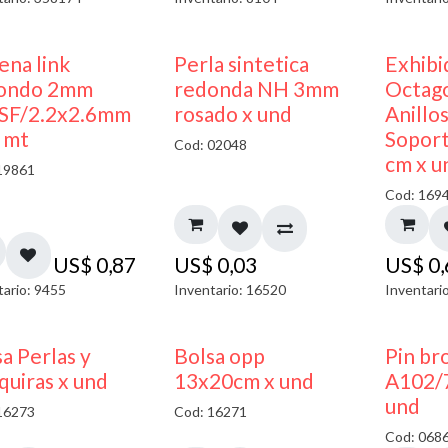
ena link
Perla sintetica
Exhibi
ondo 2mm
redonda NH 3mm
Octago
SF/2.2x2.6mm
rosado x und
Anillo
x mt
Soport
Cod: 02048
cm x u
19861
Cod: 169
US$
0,87
US$
0,03
US$
0
tario: 9455
Inventario: 16520
Inventari
a Perlas y
Bolsa opp
Pin br
quiras x und
13x20cm x und
A102/
und
16273
Cod: 16271
Cod: 068