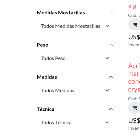
x g
Medidas Mostacillas
Cod: 
US
Peso
Inven
Acr
mar
Medidas
con
crys
Cod: 
Técnica
US
Inven