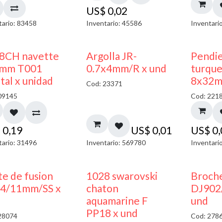
US$
0,02
tario: 83458
Inventario: 45586
Inventari
8CH navette
Argolla JR-
Pendi
mm T001
0.7x4mm/R x und
turque
tal x unidad
8x32m
Cod: 23371
09145
Cod: 221
$
0,19
US$
0,01
US$
0
tario: 31496
Inventario: 569780
Inventari
te de fusion
1028 swarovski
Broche
4/11mm/SS x
chaton
DJ902
aquamarine F
und
PP18 x und
28074
Cod: 278