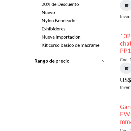
20% de Descuento
Nuevo
Inven
Nylon Bondeado
Exhibidores
102
Nueva Importación
chat
Kit curso basico de macrame
PP1
Cod: 
Rango de precio
US
Inven
Gan
EW1
mm/
Cod: 