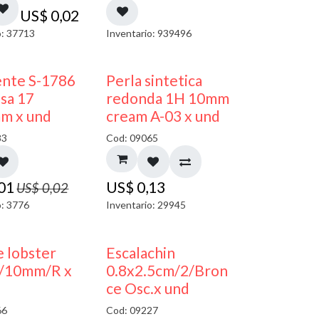
US$
0,02
o: 37713
Inventario: 939496
50% DESCUENTO
ente S-1786
Perla sintetica
sa 17
redonda 1H 10mm
m x und
cream A-03 x und
83
Cod: 09065
,01
US$
0,13
US$
0,02
o: 3776
Inventario: 29945
 lobster
Escalachin
/10mm/R x
0.8x2.5cm/2/Bron
ce Osc.x und
66
Cod: 09227