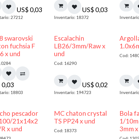
US$
0,03
US$
0,03
tario: 27212
Inventario: 18372
Inventari
8 swarovski
Escalachin
Argoll
on fuchsia F
LB26/3mm/Raw x
1.0x6
6 x und
und
Cod: 148
10284
Cod: 16290
$
0,03
US$
0,02
tario: 18803
Inventario: 194723
Inventari
cho pescador
MC chaton crystal
Bola f
00/21x14x2
TS PP24 x und
1/10m
R x und
3mm x
Cod: 18373
08473
Cod: 130