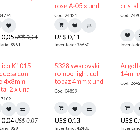
50% DESCUENTO
rose A-05 x und
cristal
04774
Cod: 24421
Cod: 249
$
0,05
US$
0,11
US$
0,11
tario: 8951
Inventario: 36650
Inventari
50% DESCUENTO
ilico K1015
5328 swarovski
Argoll
quesa con
rombo light col
14mm/g
o 4x8mm
topaz 4mm x und
Cod: 264
tal 2 x und
Cod: 04859
17109
$
0,04
US$
0,13
US$
0
US$
0,07
tario: 828
Inventario: 42406
Inventari