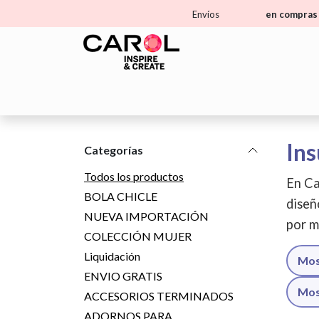
Ir al contenido
Envíos
en compras 
Home
Tienda
Aprende
Ma
Ins
Categorías
Todos los productos
En Ca
BOLA CHICLE
diseñ
NUEVA IMPORTACIÓN
por m
COLECCIÓN MUJER
Liquidación
Mos
ENVIO GRATIS
Mos
ACCESORIOS TERMINADOS
ADORNOS PARA