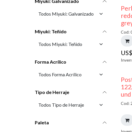
Miyuki: Galvanizado
Perl
red
gre
Miyuki: Teñido
Cod: 
US
Inven
Forma Acrílico
Pos
122
Tipo de Herraje
und
Cod: 
Paleta
Inven