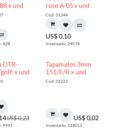
 88 x und
rose A-05 x und
07
Cod: 31244
US$
0,10
o: 628
Inventario: 24574
40% DESCUENTO
a DTR-
Tapanudos 3mm
olfi x und
151/E/R x und
20
Cod: 03222
,14
US$
0,02
US$
0,23
o: 9992
Inventario: 118015