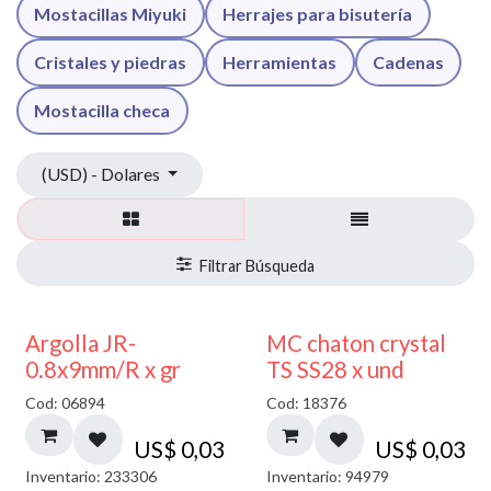
Mostacillas Miyuki
Herrajes para bisutería
Cristales y piedras
Herramientas
Cadenas
Mostacilla checa
(USD) - Dolares
Argolla JR-
MC chaton crystal
0.8x9mm/R x gr
TS SS28 x und
Cod: 06894
Cod: 18376
US$
0,03
US$
0,03
Inventario: 233306
Inventario: 94979