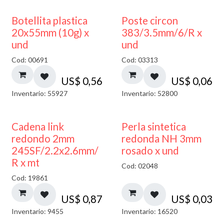
Botellita plastica
Poste circon
20x55mm (10g) x
383/3.5mm/6/R x
und
und
Cod: 00691
Cod: 03313
US$
0,56
US$
0,06
Inventario: 55927
Inventario: 52800
Cadena link
Perla sintetica
redondo 2mm
redonda NH 3mm
245SF/2.2x2.6mm/
rosado x und
R x mt
Cod: 02048
Cod: 19861
US$
0,87
US$
0,03
Inventario: 9455
Inventario: 16520