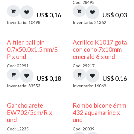
Cod: 28495
US$
0,16
US$
0,03
Inventario: 10498
Inventario: 21362
Alfiler ball pin
Acrilico K1017 gota
0.7x50.0x1.5mm/S
con cono 7x10mm
P x und
emerald 6 x und
Cod: 02991
Cod: 29917
US$
0,18
US$
0,16
Inventario: 83553
Inventario: 16069
50% DESCUENTO
Gancho arete
Rombo bicone 6mm
EW702/5cm/R x
432 aquamarine x
und
und
Cod: 12235
Cod: 20039