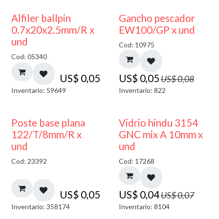
40% DESCUENTO
Alfiler ballpin
Gancho pescador
0.7x20x2.5mm/R x
EW100/GP x und
und
Cod: 10975
Cod: 05340
US$
0,05
US$
0,05
US$
0,08
Inventario: 59649
Inventario: 822
40% DESCUENTO
Poste base plana
Vidrio hindu 3154
122/T/8mm/R x
GNC mix A 10mm x
und
und
Cod: 23392
Cod: 17268
US$
0,05
US$
0,04
US$
0,07
Inventario: 358174
Inventario: 8104