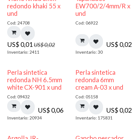
40% DESCUENTO
redondo khaki 55 x
EW700/2/4mm/R x
und
und
Cod: 24708
Cod: 06922
US$
0,01
US$
0,02
US$
0,02
Inventario: 2411
Inventario: 30
Perla sintetica
Perla sintetica
redonda NH 6.5mm
redonda 6mm
white CX-901 x und
cream A-03 x und
Cod: 09432
Cod: 05158
US$
0,06
US$
0,02
Inventario: 20934
Inventario: 175831
Argolla JR-
Gancho pescador