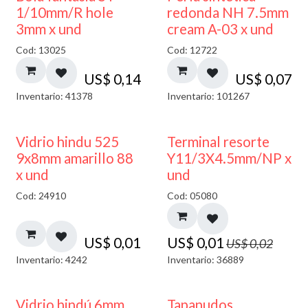
1/10mm/R hole
redonda NH 7.5mm
3mm x und
cream A-03 x und
Cod: 13025
Cod: 12722
US$
0,14
US$
0,07
Inventario: 41378
Inventario: 101267
40% DESCUENTO
50% DESCUENTO
Vidrio hindu 525
Terminal resorte
9x8mm amarillo 88
Y11/3X4.5mm/NP x
x und
und
Cod: 24910
Cod: 05080
US$
0,01
US$
0,01
US$
0,02
Inventario: 4242
Inventario: 36889
Vidrio hindú 6mm
Tapanudos