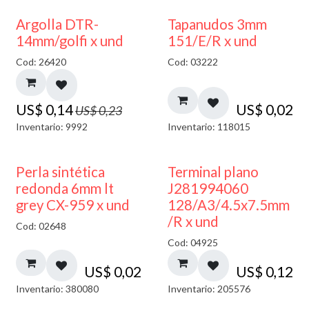
40% DESCUENTO
Argolla DTR-
Tapanudos 3mm
14mm/golfi x und
151/E/R x und
Cod: 26420
Cod: 03222
US$
0,14
US$
0,02
US$
0,23
Inventario: 9992
Inventario: 118015
Perla sintética
Terminal plano
redonda 6mm lt
J281994060
grey CX-959 x und
128/A3/4.5x7.5mm
/R x und
Cod: 02648
Cod: 04925
US$
0,02
US$
0,12
Inventario: 380080
Inventario: 205576