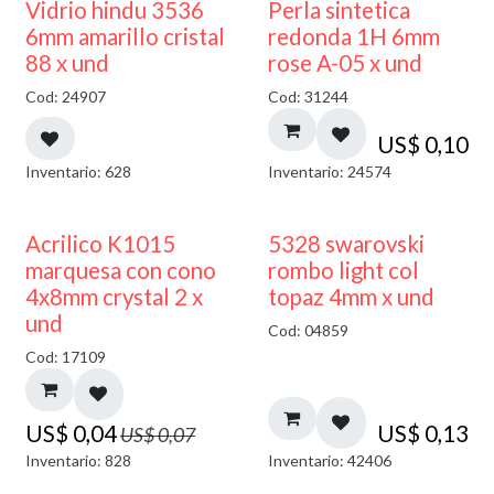
Vidrio hindu 3536
Perla sintetica
6mm amarillo cristal
redonda 1H 6mm
88 x und
rose A-05 x und
Cod: 24907
Cod: 31244
US$
0,10
Inventario: 628
Inventario: 24574
50% DESCUENTO
Acrilico K1015
5328 swarovski
marquesa con cono
rombo light col
4x8mm crystal 2 x
topaz 4mm x und
und
Cod: 04859
Cod: 17109
US$
0,04
US$
0,13
US$
0,07
Inventario: 828
Inventario: 42406