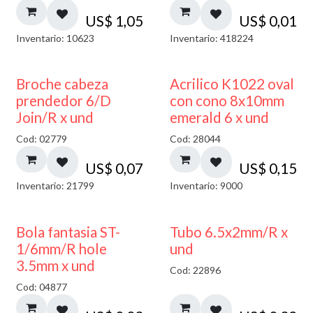
US$
1,05
US$
0,01
Inventario: 10623
Inventario: 418224
Broche cabeza
Acrilico K1022 oval
prendedor 6/D
con cono 8x10mm
Join/R x und
emerald 6 x und
Cod: 02779
Cod: 28044
US$
0,07
US$
0,15
Inventario: 21799
Inventario: 9000
Bola fantasia ST-
Tubo 6.5x2mm/R x
1/6mm/R hole
und
3.5mm x und
Cod: 22896
Cod: 04877