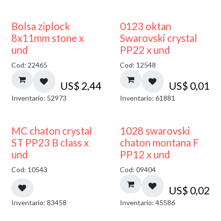
¡NUEVO!
Bolsa ziplock
0123 oktan
8x11mm stone x
Swarovski crystal
und
PP22 x und
Cod: 22465
Cod: 12548
US$
2,44
US$
0,01
Inventario: 52973
Inventario: 61881
MC chaton crystal
1028 swarovski
ST PP23 B class x
chaton montana F
und
PP12 x und
Cod: 10543
Cod: 09404
US$
0,02
Inventario: 83458
Inventario: 45586