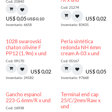
Cod: 25840
Cod: 21274
US$
0,05
US$
0,02
US$
0,10
Inventario: 6658
Inventario: 83435
1028 swarovski
Perla sintética
chaton olivine F
redonda NH 6mm
PP12 (1.9m) x und
cream A-03 x und
Cod: 09170
Cod: 05167
US$
0,02
US$
0,05
Inventario: 24582
Inventario: 97668
Gancho espanol
Terminal end cap
223-G 6mm/R x und
25/C/2mm/Raw x
und
Cod: 16938