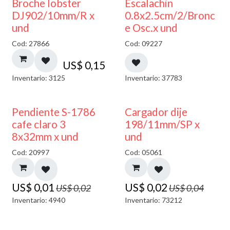
Broche lobster
Escalachin
DJ902/10mm/R x
0.8x2.5cm/2/Bronc
und
e Osc.x und
Cod: 27866
Cod: 09227
US$
0,15
Inventario: 3125
Inventario: 37783
50% DESCUENTO
50% DESCUENTO
Pendiente S-1786
Cargador dije
cafe claro 3
198/11mm/SP x
8x32mm x und
und
Cod: 20997
Cod: 05061
US$
0,01
US$
0,02
US$
0,02
US$
0,04
Inventario: 4940
Inventario: 73212