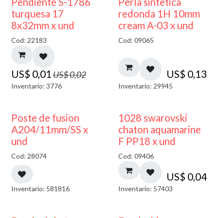
50% DESCUENTO
Pendiente S-1786
Perla sintetica
turquesa 17
redonda 1H 10mm
8x32mm x und
cream A-03 x und
Cod: 22183
Cod: 09065
US$
0,01
US$
0,13
US$
0,02
Inventario: 3776
Inventario: 29945
Poste de fusion
1028 swarovski
A204/11mm/SS x
chaton aquamarine
und
F PP18 x und
Cod: 28074
Cod: 09406
US$
0,04
Inventario: 581816
Inventario: 57403