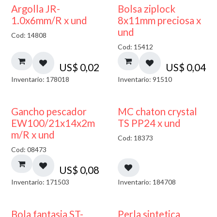
¡NUEVO!
Argolla JR-
Bolsa ziplock
1.0x6mm/R x und
8x11mm preciosa x
und
Cod: 14808
Cod: 15412
US$
0,02
US$
0,04
Inventario: 178018
Inventario: 91510
Gancho pescador
MC chaton crystal
EW100/21x14x2m
TS PP24 x und
m/R x und
Cod: 18373
Cod: 08473
US$
0,08
Inventario: 171503
Inventario: 184708
Bola fantasia ST-
Perla sintetica