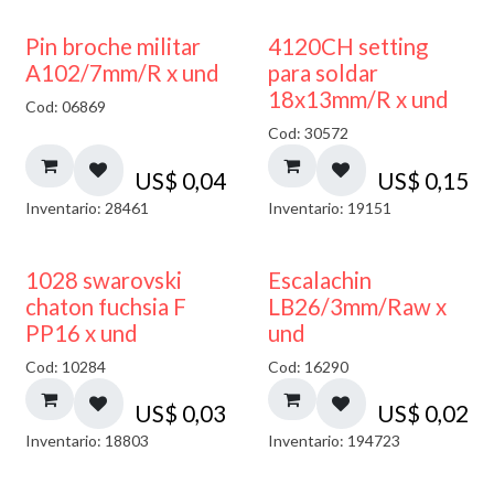
Pin broche militar
4120CH setting
A102/7mm/R x und
para soldar
18x13mm/R x und
Cod: 06869
Cod: 30572
US$
0,04
US$
0,15
Inventario: 28461
Inventario: 19151
1028 swarovski
Escalachin
chaton fuchsia F
LB26/3mm/Raw x
PP16 x und
und
Cod: 10284
Cod: 16290
US$
0,03
US$
0,02
Inventario: 18803
Inventario: 194723