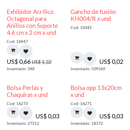
50% DESCUENTO
Exhibidor Acrílico
Gancho de fusión
Octagonal para
KH004/R x und
Anillos con Soporte
Cod: 10342
4.6 cm x 2 cm x und
Cod: 16947
US$
0,66
US$
0,02
US$
1,32
Inventario: 348
Inventario: 509369
Bolsa Perlas y
Bolsa opp 13x20cm
Chaquiras x und
x und
Cod: 16273
Cod: 16271
US$
0,03
US$
0,03
Inventario: 27212
Inventario: 18372