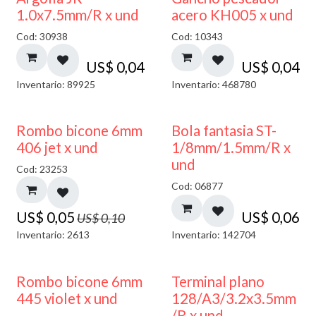
1.0x7.5mm/R x und
acero KH005 x und
Cod: 30938
Cod: 10343
US$
0,04
US$
0,04
Inventario: 89925
Inventario: 468780
50% DESCUENTO
Rombo bicone 6mm
Bola fantasia ST-
406 jet x und
1/8mm/1.5mm/R x
und
Cod: 23253
Cod: 06877
US$
0,05
US$
0,06
US$
0,10
Inventario: 2613
Inventario: 142704
50% DESCUENTO
Rombo bicone 6mm
Terminal plano
445 violet x und
128/A3/3.2x3.5mm
/R x und