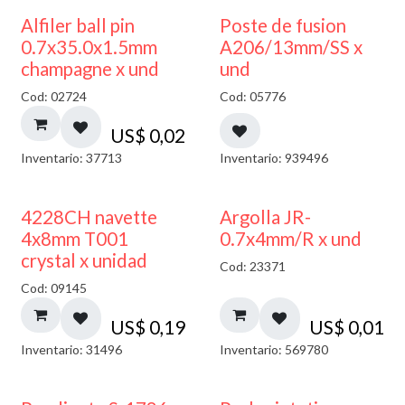
Alfiler ball pin
Poste de fusion
0.7x35.0x1.5mm
A206/13mm/SS x
champagne x und
und
Cod: 02724
Cod: 05776
US$
0,02
Inventario: 37713
Inventario: 939496
4228CH navette
Argolla JR-
4x8mm T001
0.7x4mm/R x und
crystal x unidad
Cod: 23371
Cod: 09145
US$
0,19
US$
0,01
Inventario: 31496
Inventario: 569780