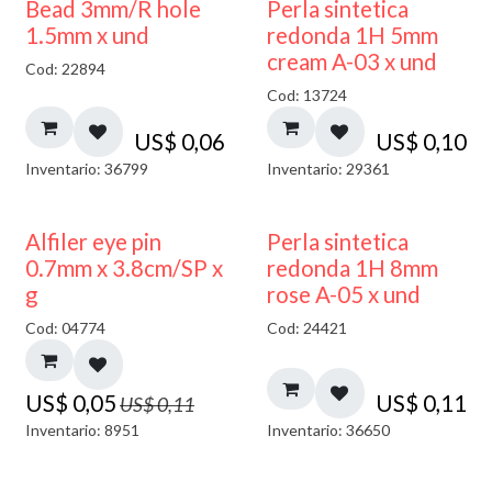
Bead 3mm/R hole
Perla sintetica
1.5mm x und
redonda 1H 5mm
cream A-03 x und
Cod: 22894
Cod: 13724
US$
0,06
US$
0,10
Inventario: 36799
Inventario: 29361
50% DESCUENTO
Alfiler eye pin
Perla sintetica
0.7mm x 3.8cm/SP x
redonda 1H 8mm
g
rose A-05 x und
Cod: 04774
Cod: 24421
US$
0,05
US$
0,11
US$
0,11
Inventario: 8951
Inventario: 36650