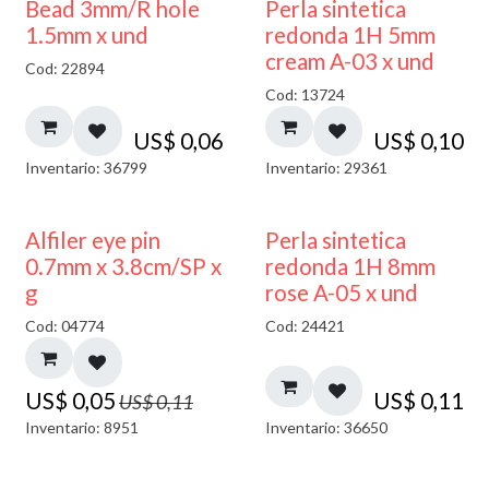
Bead 3mm/R hole
Perla sintetica
1.5mm x und
redonda 1H 5mm
cream A-03 x und
Cod: 22894
Cod: 13724
US$
0,06
US$
0,10
Inventario: 36799
Inventario: 29361
50% DESCUENTO
Alfiler eye pin
Perla sintetica
0.7mm x 3.8cm/SP x
redonda 1H 8mm
g
rose A-05 x und
Cod: 04774
Cod: 24421
US$
0,05
US$
0,11
US$
0,11
Inventario: 8951
Inventario: 36650