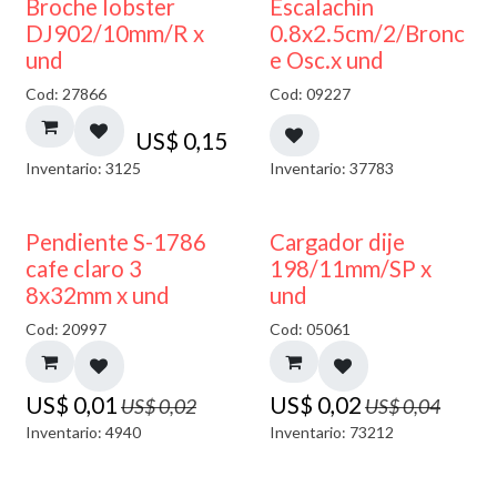
Broche lobster
Escalachin
DJ902/10mm/R x
0.8x2.5cm/2/Bronc
und
e Osc.x und
Cod: 27866
Cod: 09227
US$
0,15
Inventario: 3125
Inventario: 37783
50% DESCUENTO
50% DESCUENTO
Pendiente S-1786
Cargador dije
cafe claro 3
198/11mm/SP x
8x32mm x und
und
Cod: 20997
Cod: 05061
US$
0,01
US$
0,02
US$
0,02
US$
0,04
Inventario: 4940
Inventario: 73212