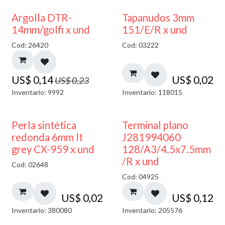
40% DESCUENTO
Argolla DTR-
Tapanudos 3mm
14mm/golfi x und
151/E/R x und
Cod: 26420
Cod: 03222
US$
0,14
US$
0,02
US$
0,23
Inventario: 9992
Inventario: 118015
Perla sintética
Terminal plano
redonda 6mm lt
J281994060
grey CX-959 x und
128/A3/4.5x7.5mm
/R x und
Cod: 02648
Cod: 04925
US$
0,02
US$
0,12
Inventario: 380080
Inventario: 205576