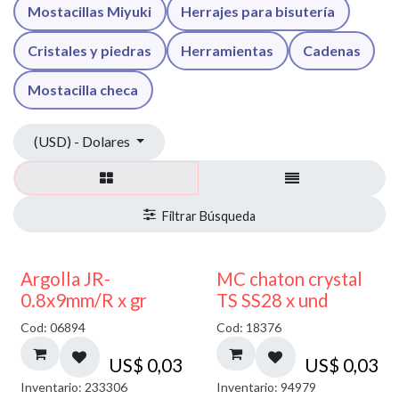
Mostacillas Miyuki
Herrajes para bisutería
Cristales y piedras
Herramientas
Cadenas
Mostacilla checa
(USD) - Dolares
Argolla JR-
MC chaton crystal
0.8x9mm/R x gr
TS SS28 x und
Cod: 06894
Cod: 18376
US$
0,03
US$
0,03
Inventario: 233306
Inventario: 94979