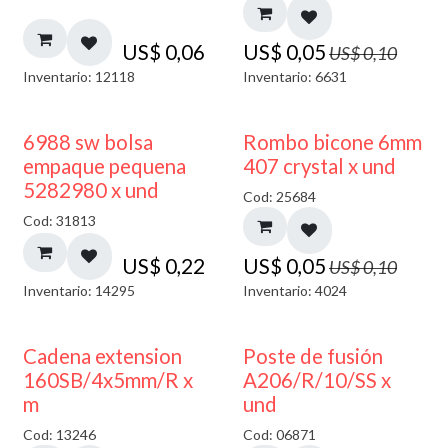
US$
0,06
US$
0,05
US$
0,10
Inventario: 12118
Inventario: 6631
50% DESCUENTO
6988 sw bolsa
Rombo bicone 6mm
empaque pequena
407 crystal x und
5282980 x und
Cod: 25684
Cod: 31813
US$
0,22
US$
0,05
US$
0,10
Inventario: 14295
Inventario: 4024
Cadena extension
Poste de fusión
160SB/4x5mm/R x
A206/R/10/SS x
m
und
Cod: 13246
Cod: 06871