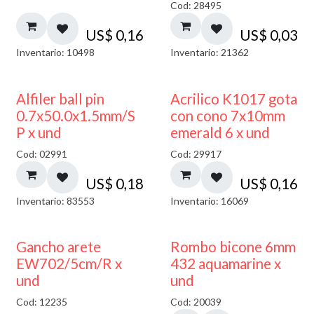
Cod: 28495
US$
0,16
US$
0,03
Inventario: 10498
Inventario: 21362
Alfiler ball pin
Acrilico K1017 gota
0.7x50.0x1.5mm/S
con cono 7x10mm
P x und
emerald 6 x und
Cod: 02991
Cod: 29917
US$
0,18
US$
0,16
Inventario: 83553
Inventario: 16069
50% DESCUENTO
Gancho arete
Rombo bicone 6mm
EW702/5cm/R x
432 aquamarine x
und
und
Cod: 12235
Cod: 20039