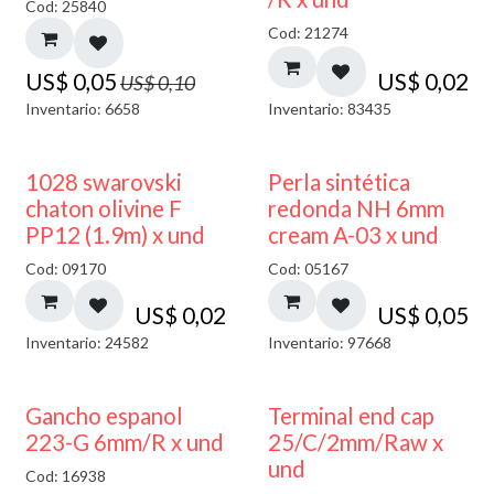
Cod: 25840
Cod: 21274
US$
0,05
US$
0,02
US$
0,10
Inventario: 6658
Inventario: 83435
1028 swarovski
Perla sintética
chaton olivine F
redonda NH 6mm
PP12 (1.9m) x und
cream A-03 x und
Cod: 09170
Cod: 05167
US$
0,02
US$
0,05
Inventario: 24582
Inventario: 97668
Gancho espanol
Terminal end cap
223-G 6mm/R x und
25/C/2mm/Raw x
und
Cod: 16938