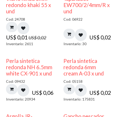
40% DESCUENTO
redondo khaki 55 x
EW700/2/4mm/R x
und
und
Cod: 24708
Cod: 06922
US$
0,01
US$
0,02
US$
0,02
Inventario: 2611
Inventario: 30
Perla sintetica
Perla sintetica
redonda NH 6.5mm
redonda 6mm
white CX-901 x und
cream A-03 x und
Cod: 09432
Cod: 05158
US$
0,06
US$
0,02
Inventario: 20934
Inventario: 175831
Argolla JR-
Gancho pescador