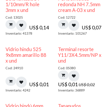
1/10mm/R hole
redonda NH 7.5mm
3mm x und
cream A-03 x und
Cod: 13025
Cod: 12722
US$
0,14
US$
0,07
Inventario: 41378
Inventario: 101267
40% DESCUENTO
50% DESCUENTO
Vidrio hindu 525
Terminal resorte
9x8mm amarillo 88
Y11/3X4.5mm/NP x
x und
und
Cod: 24910
Cod: 05080
US$
0,01
US$
0,01
US$
0,02
Inventario: 4242
Inventario: 36889
Vidrio hindú 6mm
Tapanudos