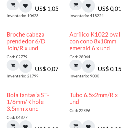
US$
1,05
US$
0,01
Inventario: 10623
Inventario: 418224
Broche cabeza
Acrilico K1022 oval
prendedor 6/D
con cono 8x10mm
Join/R x und
emerald 6 x und
Cod: 02779
Cod: 28044
US$
0,07
US$
0,15
Inventario: 21799
Inventario: 9000
Bola fantasia ST-
Tubo 6.5x2mm/R x
1/6mm/R hole
und
3.5mm x und
Cod: 22896
Cod: 04877