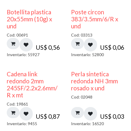
Botellita plastica
Poste circon
20x55mm (10g) x
383/3.5mm/6/R x
und
und
Cod: 00691
Cod: 03313
US$
0,56
US$
0,06
Inventario: 55927
Inventario: 52800
Cadena link
Perla sintetica
redondo 2mm
redonda NH 3mm
245SF/2.2x2.6mm/
rosado x und
R x mt
Cod: 02048
Cod: 19861
US$
0,87
US$
0,03
Inventario: 9455
Inventario: 16520