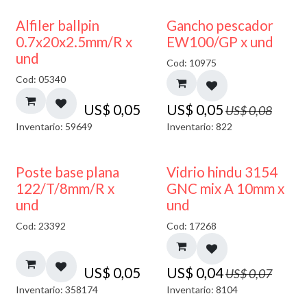
40% DESCUENTO
Alfiler ballpin
Gancho pescador
0.7x20x2.5mm/R x
EW100/GP x und
und
Cod: 10975
Cod: 05340
US$
0,05
US$
0,05
US$
0,08
Inventario: 59649
Inventario: 822
40% DESCUENTO
Poste base plana
Vidrio hindu 3154
122/T/8mm/R x
GNC mix A 10mm x
und
und
Cod: 23392
Cod: 17268
US$
0,05
US$
0,04
US$
0,07
Inventario: 358174
Inventario: 8104