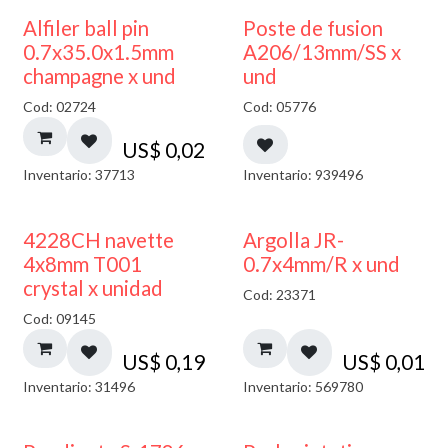
Alfiler ball pin
Poste de fusion
0.7x35.0x1.5mm
A206/13mm/SS x
champagne x und
und
Cod: 02724
Cod: 05776
US$
0,02
Inventario: 37713
Inventario: 939496
4228CH navette
Argolla JR-
4x8mm T001
0.7x4mm/R x und
crystal x unidad
Cod: 23371
Cod: 09145
US$
0,19
US$
0,01
Inventario: 31496
Inventario: 569780