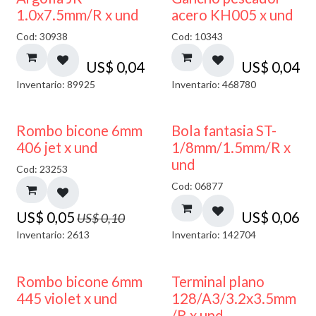
1.0x7.5mm/R x und
acero KH005 x und
Cod: 30938
Cod: 10343
US$
0,04
US$
0,04
Inventario: 89925
Inventario: 468780
50% DESCUENTO
Rombo bicone 6mm
Bola fantasia ST-
406 jet x und
1/8mm/1.5mm/R x
und
Cod: 23253
Cod: 06877
US$
0,05
US$
0,06
US$
0,10
Inventario: 2613
Inventario: 142704
50% DESCUENTO
Rombo bicone 6mm
Terminal plano
445 violet x und
128/A3/3.2x3.5mm
/R x und