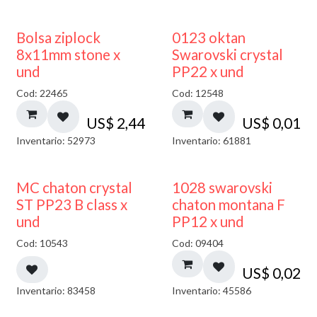
¡NUEVO!
Bolsa ziplock
0123 oktan
8x11mm stone x
Swarovski crystal
und
PP22 x und
Cod: 22465
Cod: 12548
US$
2,44
US$
0,01
Inventario: 52973
Inventario: 61881
MC chaton crystal
1028 swarovski
ST PP23 B class x
chaton montana F
und
PP12 x und
Cod: 10543
Cod: 09404
US$
0,02
Inventario: 83458
Inventario: 45586