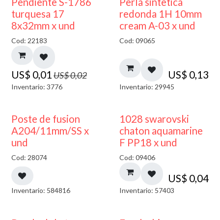
50% DESCUENTO
Pendiente S-1786
Perla sintetica
turquesa 17
redonda 1H 10mm
8x32mm x und
cream A-03 x und
Cod: 22183
Cod: 09065
US$
0,01
US$
0,13
US$
0,02
Inventario: 3776
Inventario: 29945
Poste de fusion
1028 swarovski
A204/11mm/SS x
chaton aquamarine
und
F PP18 x und
Cod: 28074
Cod: 09406
US$
0,04
Inventario: 584816
Inventario: 57403