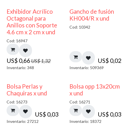
50% DESCUENTO
Exhibidor Acrílico
Gancho de fusión
Octagonal para
KH004/R x und
Anillos con Soporte
Cod: 10342
4.6 cm x 2 cm x und
Cod: 16947
US$
0,66
US$
0,02
US$
1,32
Inventario: 348
Inventario: 509369
Bolsa Perlas y
Bolsa opp 13x20cm
Chaquiras x und
x und
Cod: 16273
Cod: 16271
US$
0,03
US$
0,03
Inventario: 27212
Inventario: 18372