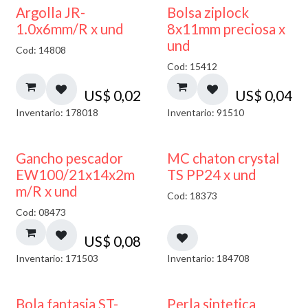
¡NUEVO!
Argolla JR-
Bolsa ziplock
1.0x6mm/R x und
8x11mm preciosa x
und
Cod: 14808
Cod: 15412
US$
0,02
US$
0,04
Inventario: 178018
Inventario: 91510
Gancho pescador
MC chaton crystal
EW100/21x14x2m
TS PP24 x und
m/R x und
Cod: 18373
Cod: 08473
US$
0,08
Inventario: 171503
Inventario: 184708
Bola fantasia ST-
Perla sintetica