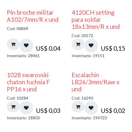
Pin broche militar
4120CH setting
A102/7mm/R x und
para soldar
18x13mm/R x und
Cod: 06869
Cod: 30572
US$
0,04
US$
0,15
Inventario: 28461
Inventario: 19151
1028 swarovski
Escalachin
chaton fuchsia F
LB26/3mm/Raw x
PP16 x und
und
Cod: 10284
Cod: 16290
US$
0,03
US$
0,02
Inventario: 18803
Inventario: 194723