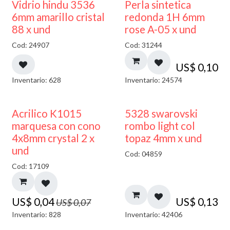
Vidrio hindu 3536
Perla sintetica
6mm amarillo cristal
redonda 1H 6mm
88 x und
rose A-05 x und
Cod: 24907
Cod: 31244
US$
0,10
Inventario: 628
Inventario: 24574
50% DESCUENTO
Acrilico K1015
5328 swarovski
marquesa con cono
rombo light col
4x8mm crystal 2 x
topaz 4mm x und
und
Cod: 04859
Cod: 17109
US$
0,04
US$
0,13
US$
0,07
Inventario: 828
Inventario: 42406