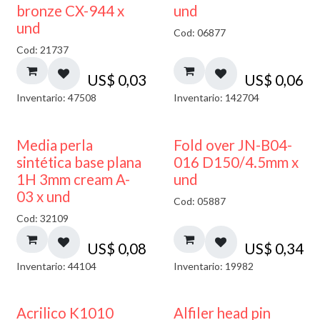
bronze CX-944 x
und
und
Cod: 06877
Cod: 21737
US$
0,03
US$
0,06
Inventario: 47508
Inventario: 142704
Media perla
Fold over JN-B04-
sintética base plana
016 D150/4.5mm x
1H 3mm cream A-
und
03 x und
Cod: 05887
Cod: 32109
US$
0,08
US$
0,34
Inventario: 44104
Inventario: 19982
Acrilico K1010
Alfiler head pin