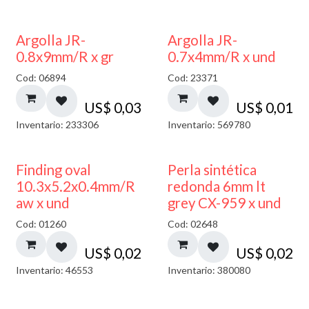
Argolla JR-
Argolla JR-
0.8x9mm/R x gr
0.7x4mm/R x und
Cod: 06894
Cod: 23371
US$
0,03
US$
0,01
Inventario: 233306
Inventario: 569780
Finding oval
Perla sintética
10.3x5.2x0.4mm/R
redonda 6mm lt
aw x und
grey CX-959 x und
Cod: 01260
Cod: 02648
US$
0,02
US$
0,02
Inventario: 46553
Inventario: 380080