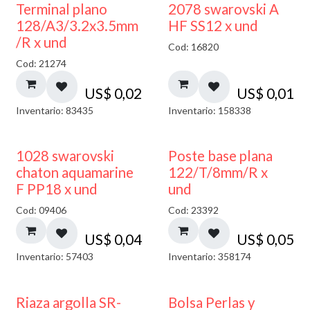
Terminal plano
2078 swarovski A
128/A3/3.2x3.5mm
HF SS12 x und
/R x und
Cod: 16820
Cod: 21274
US$
0,02
US$
0,01
Inventario: 83435
Inventario: 158338
1028 swarovski
Poste base plana
chaton aquamarine
122/T/8mm/R x
F PP18 x und
und
Cod: 09406
Cod: 23392
US$
0,04
US$
0,05
Inventario: 57403
Inventario: 358174
Riaza argolla SR-
Bolsa Perlas y