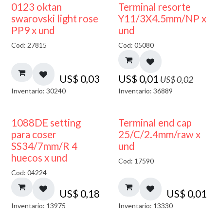
50% DESCUENTO
0123 oktan
Terminal resorte
swarovski light rose
Y11/3X4.5mm/NP x
PP9 x und
und
Cod: 27815
Cod: 05080
US$
0,03
US$
0,01
US$
0,02
Inventario: 30240
Inventario: 36889
1088DE setting
Terminal end cap
para coser
25/C/2.4mm/raw x
SS34/7mm/R 4
und
huecos x und
Cod: 17590
Cod: 04224
US$
0,18
US$
0,01
Inventario: 13975
Inventario: 13330