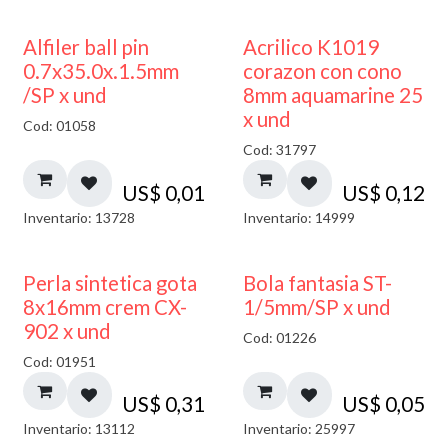
Alfiler ball pin
Acrilico K1019
0.7x35.0x.1.5mm
corazon con cono
/SP x und
8mm aquamarine 25
x und
Cod: 01058
Cod: 31797
US$
0,01
US$
0,12
Inventario: 13728
Inventario: 14999
Perla sintetica gota
Bola fantasia ST-
8x16mm crem CX-
1/5mm/SP x und
902 x und
Cod: 01226
Cod: 01951
US$
0,31
US$
0,05
Inventario: 13112
Inventario: 25997