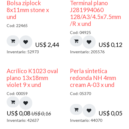
¡NUEVO!
Bolsa ziplock
Terminal plano
8x11mm stone x
J281994060
und
128/A3/4.5x7.5mm
/R x und
Cod: 22465
Cod: 04925
US$
2,44
US$
0,12
Inventario: 52973
Inventario: 205576
50% DESCUENTO
Acrílico K1023 oval
Perla sintetica
plano 13x18mm
redonda NH 4mm
violet 9 x und
cream A-03 x und
Cod: 00059
Cod: 05370
US$
0,08
US$
0,05
US$
0,16
Inventario: 42637
Inventario: 44070