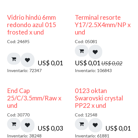
40% DESCUENTO
50% DESCUENTO
Vidrio hindú 6mm
Terminal resorte
redondo azul 015
Y17/2.5X4mm/NP x
frosted x und
und
Cod: 24695
Cod: 05081
US$
0,01
US$
0,01
US$
0,02
Inventario: 72347
Inventario: 106843
End Cap
0123 oktan
25/C/3.5mm/Raw x
Swarovski crystal
und
PP22 x und
Cod: 30770
Cod: 12548
US$
0,03
US$
0,01
Inventario: 38248
Inventario: 61881