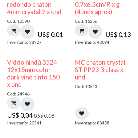
50% DESCUENTO
redondo chaton
0.7x6.3cm/R x g
4mm crystal 2 x und
(4unds aprox)
Cod: 12390
Cod: 16256
US$
0,01
US$
0,13
Inventario: 98927
Inventario: 40094
40% DESCUENTO
Vidrio hindú 3524
MC chaton crystal
12x15mm color
ST PP23 B class x
dark vino tinto 150
und
x und
Cod: 10543
Cod: 24946
US$
0,04
US$
0,06
Inventario: 20541
Inventario: 83458