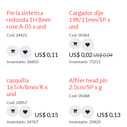
50% DESCUENTO
Perla sintetica
Cargador dije
redonda 1H 8mm
198/11mm/SP x
rose A-05 x und
und
Cod: 24421
Cod: 05061
US$
0,11
US$
0,02
US$
0,04
Inventario: 36650
Inventario: 73212
casquilla
Alfiler head pin
165/A/8mm/R x
2.5cm/SP x g
und
Cod: 05068
Cod: 20057
US$
0,15
US$
0,13
Inventario: 24767
Inventario: 20420