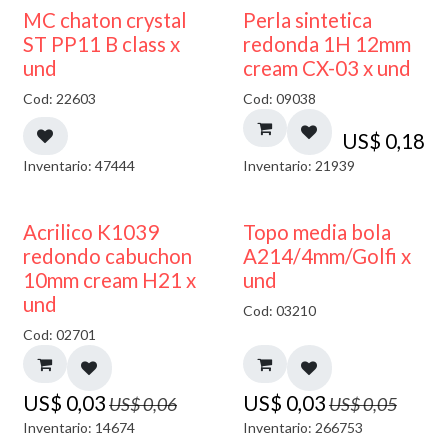
MC chaton crystal
Perla sintetica
ST PP11 B class x
redonda 1H 12mm
und
cream CX-03 x und
Cod: 22603
Cod: 09038
US$
0,18
Inventario: 47444
Inventario: 21939
50% DESCUENTO
40% DESCUENTO
Acrilico K1039
Topo media bola
redondo cabuchon
A214/4mm/Golfi x
10mm cream H21 x
und
und
Cod: 03210
Cod: 02701
US$
0,03
US$
0,03
US$
0,06
US$
0,05
Inventario: 14674
Inventario: 266753