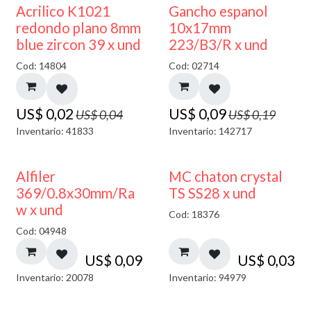
50% DESCUENTO
50% DESCUENTO
Acrilico K1021
Gancho espanol
redondo plano 8mm
10x17mm
blue zircon 39 x und
223/B3/R x und
Cod: 14804
Cod: 02714
US$
0,02
US$
0,09
US$
0,04
US$
0,19
Inventario: 41833
Inventario: 142717
Alfiler
MC chaton crystal
369/0.8x30mm/Ra
TS SS28 x und
w x und
Cod: 18376
Cod: 04948
US$
0,09
US$
0,03
Inventario: 20078
Inventario: 94979