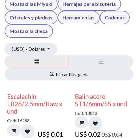
Mostacillas Miyuki
Herrajes para bisutería
Cristales y piedras
Herramientas
Cadenas
Mostacilla checa
(USD) - Dolares
50% DESCUENTO
Escalachín
Balin acero
LB26/2.5mm/Raw x
ST1/6mm/SS x und
und
Cod: 18813
Cod: 16288
US$
0,01
US$
0,02
US$
0,04