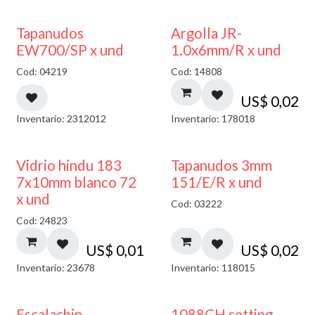
50% DESCUENTO
Tapanudos
Argolla JR-
EW700/SP x und
1.0x6mm/R x und
Cod: 04219
Cod: 14808
US$
0,02
Inventario: 2312012
Inventario: 178018
40% DESCUENTO
Vidrio hindu 183
Tapanudos 3mm
7x10mm blanco 72
151/E/R x und
x und
Cod: 03222
Cod: 24823
US$
0,01
US$
0,02
Inventario: 23678
Inventario: 118015
Escalachin
1088CH setting