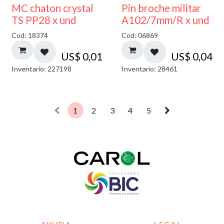
MC chaton crystal
Pin broche militar
TS PP28 x und
A102/7mm/R x und
Cod: 18374
Cod: 06869
US$
0,01
US$
0,04
Inventario: 227198
Inventario: 28461
1
2
3
4
5