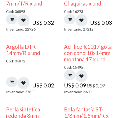
7mm/T/R x und
Chaquiras x und
Cod: 06898
Cod: 16273
US$
0,32
US$
0,03
Inventario: 22926
Inventario: 27212
50% DESCUENTO
Argolla DTR-
Acrilico K1017 gota
14mm/R x und
con cono 10x14mm
montana 17 x und
Cod: 06872
Cod: 15495
US$
0,02
US$
0,09
US$
0,19
Inventario: 27855
Inventario: 23605
Perla sintetica
Bola fantasia ST-
redonda 8mm
1/8mm/1.5mm/R x