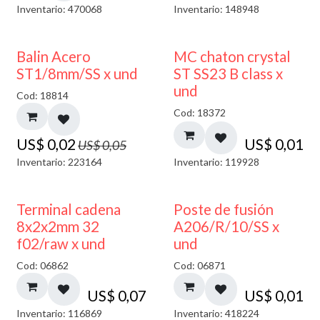
Inventario: 470068
Inventario: 148948
50% DESCUENTO
Balin Acero
MC chaton crystal
ST1/8mm/SS x und
ST SS23 B class x
und
Cod: 18814
Cod: 18372
US$
0,02
US$
0,01
US$
0,05
Inventario: 223164
Inventario: 119928
Terminal cadena
Poste de fusión
8x2x2mm 32
A206/R/10/SS x
f02/raw x und
und
Cod: 06862
Cod: 06871
US$
0,07
US$
0,01
Inventario: 116869
Inventario: 418224