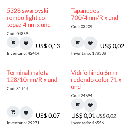
5328 swarovski
Tapanudos
rombo light col
700/4mm/R x und
topaz 4mm x und
Cod: 03209
Cod: 04859
US$
0,13
US$
0,02
Inventario: 42404
Inventario: 178308
40% DESCUENTO
Terminal maleta
Vidrio hindú 6mm
128/10mm/R x und
redondo color 71 x
und
Cod: 31144
Cod: 24694
US$
0,07
US$
0,01
US$
0,02
Inventario: 29971
Inventario: 46556