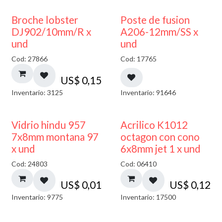
Broche lobster
Poste de fusion
DJ902/10mm/R x
A206-12mm/SS x
und
und
Cod: 27866
Cod: 17765
US$
0,15
Inventario: 3125
Inventario: 91646
40% DESCUENTO
Vidrio hindu 957
Acrilico K1012
7x8mm montana 97
octagon con cono
x und
6x8mm jet 1 x und
Cod: 24803
Cod: 06410
US$
0,01
US$
0,12
Inventario: 9775
Inventario: 17500