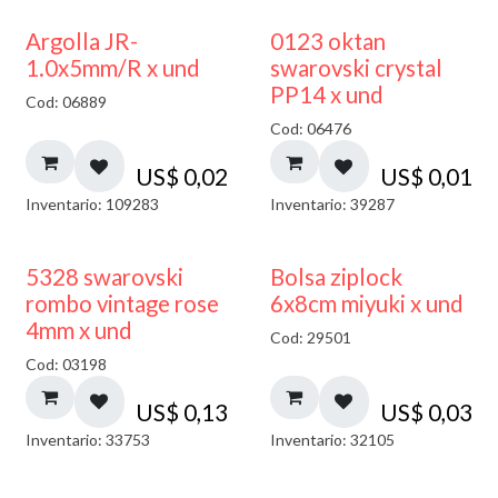
Argolla JR-
0123 oktan
1.0x5mm/R x und
swarovski crystal
PP14 x und
Cod: 06889
Cod: 06476
US$
0,02
US$
0,01
Inventario: 109283
Inventario: 39287
¡NUEVO!
5328 swarovski
Bolsa ziplock
rombo vintage rose
6x8cm miyuki x und
4mm x und
Cod: 29501
Cod: 03198
US$
0,13
US$
0,03
Inventario: 33753
Inventario: 32105