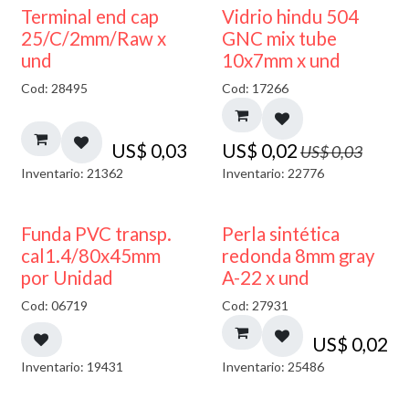
40% DESCUENTO
Terminal end cap
Vidrio hindu 504
25/C/2mm/Raw x
GNC mix tube
und
10x7mm x und
Cod: 28495
Cod: 17266
US$
0,03
US$
0,02
US$
0,03
Inventario: 21362
Inventario: 22776
Funda PVC transp.
Perla sintética
cal1.4/80x45mm
redonda 8mm gray
por Unidad
A-22 x und
Cod: 06719
Cod: 27931
US$
0,02
Inventario: 19431
Inventario: 25486