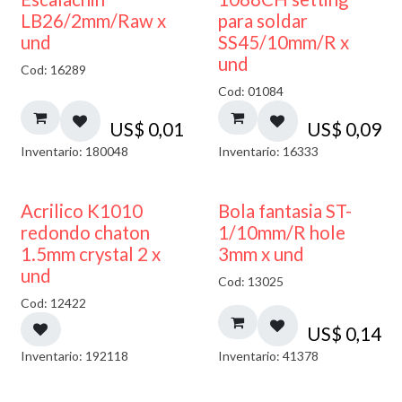
LB26/2mm/Raw x
para soldar
und
SS45/10mm/R x
und
Cod: 16289
Cod: 01084
US$
0,01
US$
0,09
Inventario: 180048
Inventario: 16333
50% DESCUENTO
Acrilico K1010
Bola fantasia ST-
redondo chaton
1/10mm/R hole
1.5mm crystal 2 x
3mm x und
und
Cod: 13025
Cod: 12422
US$
0,14
Inventario: 192118
Inventario: 41378