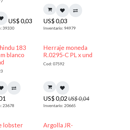
77
US$
0,03
US$
0,03
o: 39330
Inventario: 94979
40% DESCUENTO
50% DESCUENTO
 hindu 183
Herraje moneda
m blanco
R.0295-C PL x und
nd
Cod: 07592
23
,01
US$
0,02
US$
0,04
o: 23678
Inventario: 20665
 lobster
Argolla JR-