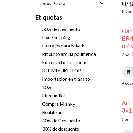
US
Inven
Etiquetas
50% de Descuento
Gan
ER4
Live Shopping
m/R
Herrajes para Miyuki
kit curso arcilla polimerica
Cod: 
kit curso bolso crochet
KIT MIYUKI FLOR
Importación en tránsito
Agota
10%
kit mundial
Ani
Compra Mishky
3x1
Reutilizar
Cod: 
40% de Descuento
30% de descuento