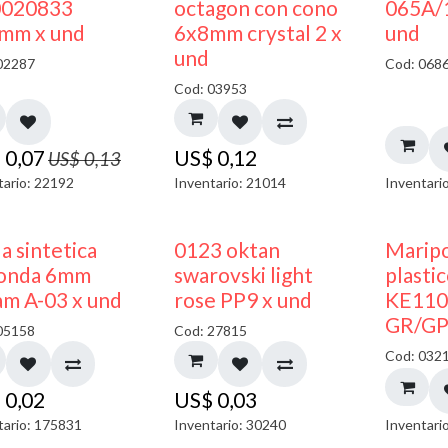
50% DESCUENTO
020833
octagon con cono
065A/
mm x und
6x8mm crystal 2 x
und
und
02287
Cod: 068
Cod: 03953
$
0,07
US$
0,12
US$
0,13
tario: 22192
Inventario: 21014
Inventari
a sintetica
0123 oktan
Maripo
onda 6mm
swarovski light
plasti
am A-03 x und
rose PP9 x und
KE110
GR/GP
05158
Cod: 27815
Cod: 032
$
0,02
US$
0,03
tario: 175831
Inventario: 30240
Inventari