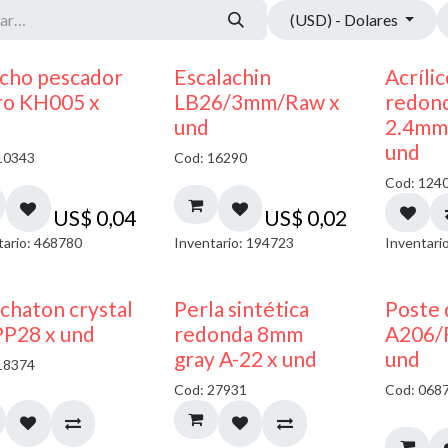
(USD) - Dolares
cho pescador
Escalachin
Acríli
ro KH005 x
LB26/3mm/Raw x
redon
und
2.4mm 
und
10343
Cod: 16290
Cod: 124
US$
0,04
US$
0,02
tario: 468780
Inventario: 194723
Inventari
chaton crystal
Perla sintética
Poste 
PP28 x und
redonda 8mm
A206/
gray A-22 x und
und
18374
Cod: 27931
Cod: 068