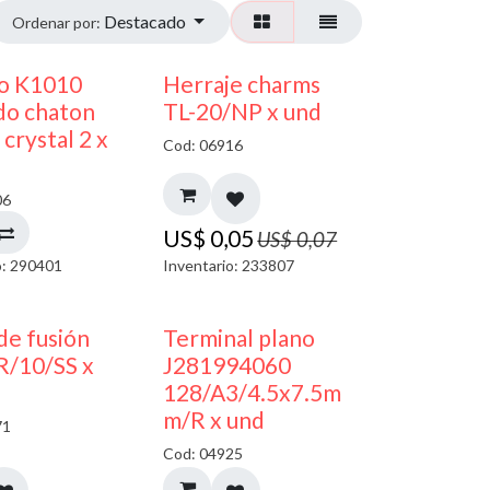
Destacado
Ordenar por:
50% DESCUENTO
40% DESCUENTO
co K1010
Herraje charms
do chaton
TL-20/NP x und
crystal 2 x
Cod: 06916
06
US$
0,05
US$
0,07
o: 290401
Inventario: 233807
de fusión
Terminal plano
R/10/SS x
J281994060
128/A3/4.5x7.5m
m/R x und
71
Cod: 04925