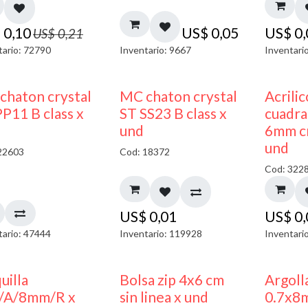
$
0,10
US$
0,05
US$
0
US$
0,21
tario: 72790
Inventario: 9667
Inventari
chaton crystal
MC chaton crystal
Acrili
P11 B class x
ST SS23 B class x
cuadra
und
6mm cr
und
22603
Cod: 18372
Cod: 322
US$
0,01
US$
0
tario: 47444
Inventario: 119928
Inventari
uilla
Bolsa zip 4x6 cm
Argoll
/A/8mm/R x
sin linea x und
0.7x8