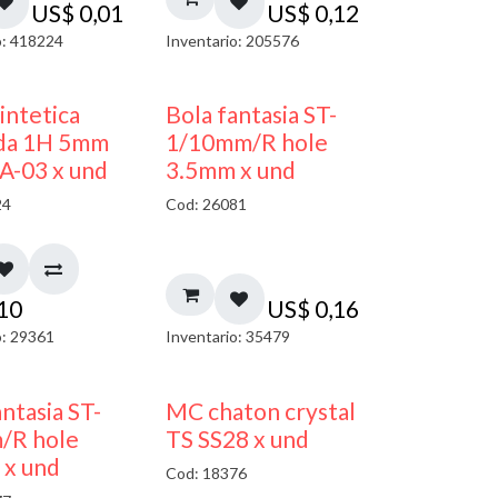
US$
0,01
US$
0,12
o: 418224
Inventario: 205576
sintetica
Bola fantasia ST-
da 1H 5mm
1/10mm/R hole
A-03 x und
3.5mm x und
24
Cod: 26081
,10
US$
0,16
o: 29361
Inventario: 35479
antasia ST-
MC chaton crystal
/R hole
TS SS28 x und
 x und
Cod: 18376