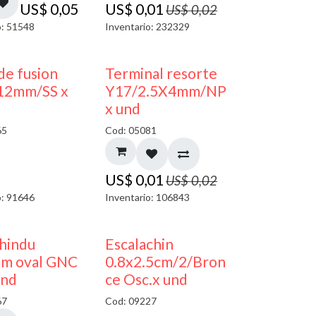
US$
0,05
US$
0,01
US$
0,02
o: 51548
Inventario: 232329
50% DESCUENTO
de fusion
Terminal resorte
12mm/SS x
Y17/2.5X4mm/NP
x und
65
Cod: 05081
US$
0,01
US$
0,02
o: 91646
Inventario: 106843
50% DESCUENTO
 hindu
Escalachin
m oval GNC
0.8x2.5cm/2/Bron
und
ce Osc.x und
67
Cod: 09227