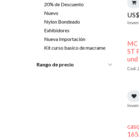
20% de Descuento
Nuevo
US
Nylon Bondeado
Inven
Exhibidores
Nueva Importación
MC 
Kit curso basico de macrame
ST P
und
Rango de precio
Cod: 
Inven
casq
165