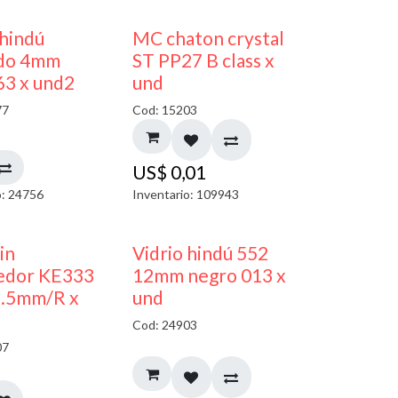
40% DESCUENTO
 hindú
MC chaton crystal
do 4mm
ST PP27 B class x
63 x und2
und
77
Cod: 15203
US$
0,01
o: 24756
Inventario: 109943
40% DESCUENTO
in
Vidrio hindú 552
edor KE333
12mm negro 013 x
5.5mm/R x
und
Cod: 24903
07