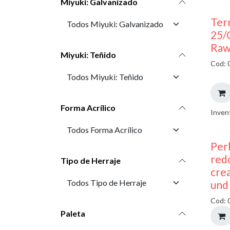
Miyuki: Galvanizado
Ter
25/
Raw
Miyuki: Teñido
Cod: 
Forma Acrílico
Inven
Perl
red
Tipo de Herraje
cre
und
Cod: 
Paleta