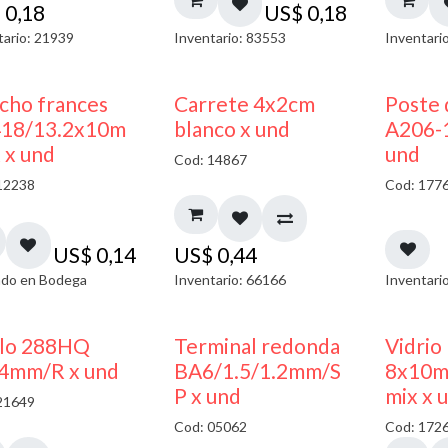
$
0,18
US$
0,18
tario: 21939
Inventario: 83553
Inventari
AGOTADO
cho frances
Carrete 4x2cm
Poste 
18/13.2x10m
blanco x und
A206-
 x und
und
Cod: 14867
12238
Cod: 177
US$
0,14
US$
0,44
do en Bodega
Inventario: 66166
Inventari
50% DESCUENTO
llo 288HQ
Terminal redonda
Vidrio
4mm/R x und
BA6/1.5/1.2mm/S
8x10m
P x und
mix x 
21649
Cod: 05062
Cod: 172