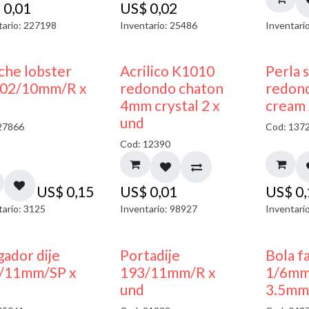
$
0,01
US$
0,02
tario: 227198
Inventario: 25486
Inventari
50% DESCUENTO
che lobster
Acrilico K1010
Perla 
02/10mm/R x
redondo chaton
redon
4mm crystal 2 x
cream 
und
27866
Cod: 137
Cod: 12390
US$
0,15
US$
0,01
US$
0
tario: 3125
Inventario: 98927
Inventari
50% DESCUENTO
gador dije
Portadije
Bola f
/11mm/SP x
193/11mm/R x
1/6mm
und
3.5mm