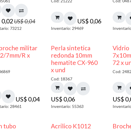
05061
Cod: 21222
Cod: 048
$
0,02
US$
0,06
US$
0,04
tario: 73212
Inventario: 29469
Inventari
broche militar
Perla sintetica
Vidrio
2/7mm/R x
redonda 10mm
7x10m
hematite CX-960
72 x u
x und
06869
Cod: 248
Cod: 18367
US$
0,04
US$
0,06
US$
0
tario: 28461
Inventario: 55363
Inventari
n tubo
Acrilico K1012
Broche