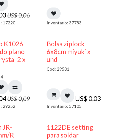
,03
US$
0,06
o: 17220
Inventario: 37783
50% DESCUENTO
¡NUEVO!
co K1026
Bolsa ziplock
do plano
6x8cm miyuki x
ystal 2 x
und
Cod: 29501
84
,04
US$
0,03
US$
0,09
o: 29252
Inventario: 37105
a JR-
1122DE setting
mm/R
para soldar