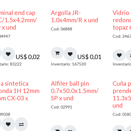
minal end cap
Argolla JR-
Vidrio
C/1.5x4.2mm/
1.0x4mm/R x und
redon
 x und
topaz 
Cod: 06888
04947
Cod: 246
US$
0,02
US$
0,01
tario: 83222
Inventario: 167530
Inventari
a sintetica
Alfiler ball pin
Cuña p
onda 1H 12mm
0.7x50.0x1.5mm/
prend
am CX-03 x
SP x und
11.3x
und
Cod: 02991
09038
Cod: 058