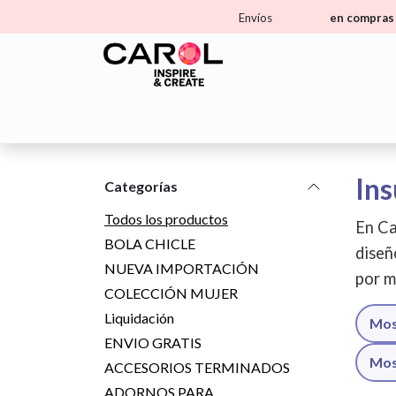
Ir al contenido
Envíos
en compras 
Home
Tienda
Aprende
Ma
Ins
Categorías
Todos los productos
En Ca
BOLA CHICLE
diseñ
NUEVA IMPORTACIÓN
por m
COLECCIÓN MUJER
Liquidación
Mos
ENVIO GRATIS
Mos
ACCESORIOS TERMINADOS
ADORNOS PARA