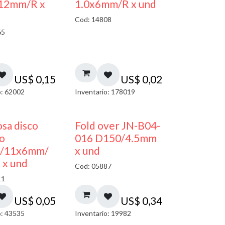
12mm/R x
1.0x6mm/R x und
Cod: 14808
65
US$
0,15
US$
0,02
o: 62002
Inventario: 178019
sa disco
Fold over JN-B04-
co
016 D150/4.5mm
/11x6mm/
x und
 x und
Cod: 05887
11
US$
0,05
US$
0,34
o: 43535
Inventario: 19982