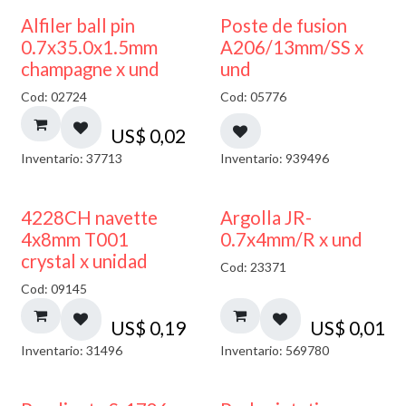
Alfiler ball pin
Poste de fusion
0.7x35.0x1.5mm
A206/13mm/SS x
champagne x und
und
Cod: 02724
Cod: 05776
US$
0,02
Inventario: 37713
Inventario: 939496
4228CH navette
Argolla JR-
4x8mm T001
0.7x4mm/R x und
crystal x unidad
Cod: 23371
Cod: 09145
US$
0,19
US$
0,01
Inventario: 31496
Inventario: 569780