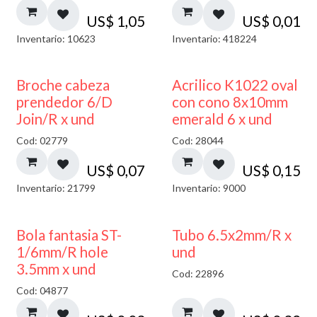
US$
1,05
US$
0,01
Inventario: 10623
Inventario: 418224
Broche cabeza
Acrilico K1022 oval
prendedor 6/D
con cono 8x10mm
Join/R x und
emerald 6 x und
Cod: 02779
Cod: 28044
US$
0,07
US$
0,15
Inventario: 21799
Inventario: 9000
Bola fantasia ST-
Tubo 6.5x2mm/R x
1/6mm/R hole
und
3.5mm x und
Cod: 22896
Cod: 04877