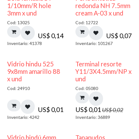
1/10mm/R hole
redonda NH 7.5mm
3mm x und
cream A-03 x und
Cod: 13025
Cod: 12722
US$
0,14
US$
0,07
Inventario: 41378
Inventario: 101267
40% DESCUENTO
50% DESCUENTO
Vidrio hindu 525
Terminal resorte
9x8mm amarillo 88
Y11/3X4.5mm/NP x
x und
und
Cod: 24910
Cod: 05080
US$
0,01
US$
0,01
US$
0,02
Inventario: 4242
Inventario: 36889
Vidrio hindú 6mm
Tapanudos