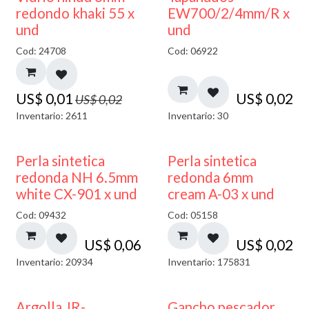
40% DESCUENTO
redondo khaki 55 x
EW700/2/4mm/R x
und
und
Cod: 24708
Cod: 06922
US$
0,01
US$
0,02
US$
0,02
Inventario: 2611
Inventario: 30
Perla sintetica
Perla sintetica
redonda NH 6.5mm
redonda 6mm
white CX-901 x und
cream A-03 x und
Cod: 09432
Cod: 05158
US$
0,06
US$
0,02
Inventario: 20934
Inventario: 175831
Argolla JR-
Gancho pescador