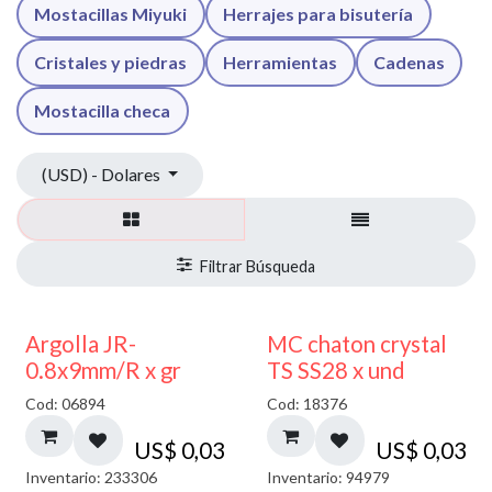
Mostacillas Miyuki
Herrajes para bisutería
Cristales y piedras
Herramientas
Cadenas
Mostacilla checa
(USD) - Dolares
Argolla JR-
MC chaton crystal
0.8x9mm/R x gr
TS SS28 x und
Cod: 06894
Cod: 18376
US$
0,03
US$
0,03
Inventario: 233306
Inventario: 94979