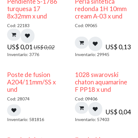
50% DESCUENTO
Pendiente S-1786
Perla sintetica
turquesa 17
redonda 1H 10mm
8x32mm x und
cream A-03 x und
Cod: 22183
Cod: 09065
US$
0,01
US$
0,13
US$
0,02
Inventario: 3776
Inventario: 29945
Poste de fusion
1028 swarovski
A204/11mm/SS x
chaton aquamarine
und
F PP18 x und
Cod: 28074
Cod: 09406
US$
0,04
Inventario: 581816
Inventario: 57403