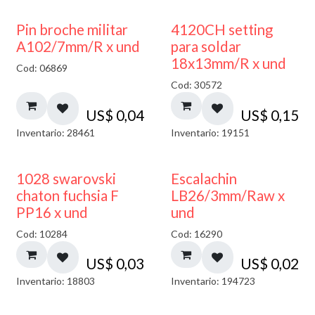
Pin broche militar
4120CH setting
A102/7mm/R x und
para soldar
18x13mm/R x und
Cod: 06869
Cod: 30572
US$
0,04
US$
0,15
Inventario: 28461
Inventario: 19151
1028 swarovski
Escalachin
chaton fuchsia F
LB26/3mm/Raw x
PP16 x und
und
Cod: 10284
Cod: 16290
US$
0,03
US$
0,02
Inventario: 18803
Inventario: 194723