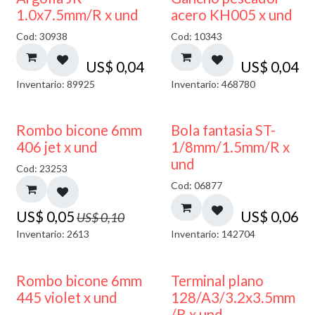
1.0x7.5mm/R x und
acero KH005 x und
Cod: 30938
Cod: 10343
US$
0,04
US$
0,04
Inventario: 89925
Inventario: 468780
50% DESCUENTO
Rombo bicone 6mm
Bola fantasia ST-
406 jet x und
1/8mm/1.5mm/R x
und
Cod: 23253
Cod: 06877
US$
0,05
US$
0,06
US$
0,10
Inventario: 2613
Inventario: 142704
50% DESCUENTO
Rombo bicone 6mm
Terminal plano
445 violet x und
128/A3/3.2x3.5mm
/R x und