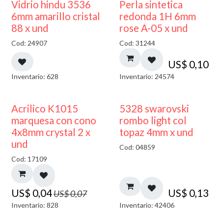
Vidrio hindu 3536
Perla sintetica
6mm amarillo cristal
redonda 1H 6mm
88 x und
rose A-05 x und
Cod: 24907
Cod: 31244
US$
0,10
Inventario: 628
Inventario: 24574
50% DESCUENTO
Acrilico K1015
5328 swarovski
marquesa con cono
rombo light col
4x8mm crystal 2 x
topaz 4mm x und
und
Cod: 04859
Cod: 17109
US$
0,04
US$
0,13
US$
0,07
Inventario: 828
Inventario: 42406