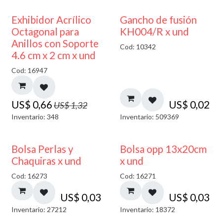
50% DESCUENTO
Exhibidor Acrílico
Gancho de fusión
Octagonal para
KH004/R x und
Anillos con Soporte
Cod: 10342
4.6 cm x 2 cm x und
Cod: 16947
US$
0,66
US$
0,02
US$
1,32
Inventario: 348
Inventario: 509369
Bolsa Perlas y
Bolsa opp 13x20cm
Chaquiras x und
x und
Cod: 16273
Cod: 16271
US$
0,03
US$
0,03
Inventario: 27212
Inventario: 18372