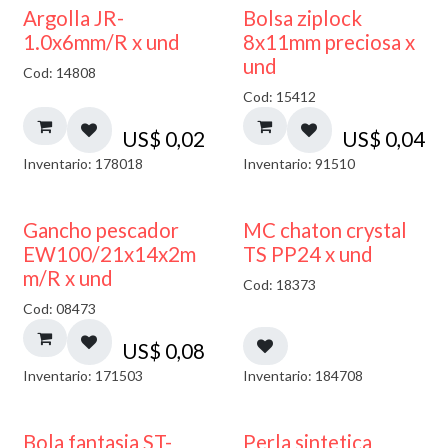
¡NUEVO!
Argolla JR-
Bolsa ziplock
1.0x6mm/R x und
8x11mm preciosa x
und
Cod: 14808
Cod: 15412
US$
0,02
US$
0,04
Inventario: 178018
Inventario: 91510
Gancho pescador
MC chaton crystal
EW100/21x14x2m
TS PP24 x und
m/R x und
Cod: 18373
Cod: 08473
US$
0,08
Inventario: 171503
Inventario: 184708
Bola fantasia ST-
Perla sintetica