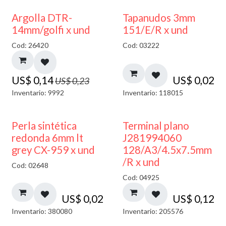
40% DESCUENTO
Argolla DTR-
Tapanudos 3mm
14mm/golfi x und
151/E/R x und
Cod: 26420
Cod: 03222
US$
0,14
US$
0,02
US$
0,23
Inventario: 9992
Inventario: 118015
Perla sintética
Terminal plano
redonda 6mm lt
J281994060
grey CX-959 x und
128/A3/4.5x7.5mm
/R x und
Cod: 02648
Cod: 04925
US$
0,02
US$
0,12
Inventario: 380080
Inventario: 205576