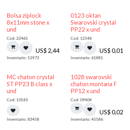
¡NUEVO!
Bolsa ziplock
0123 oktan
8x11mm stone x
Swarovski crystal
und
PP22 x und
Cod: 22465
Cod: 12548
US$
2,44
US$
0,01
Inventario: 52973
Inventario: 61881
MC chaton crystal
1028 swarovski
ST PP23 B class x
chaton montana F
und
PP12 x und
Cod: 10543
Cod: 09404
US$
0,02
Inventario: 83458
Inventario: 45586