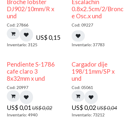
Broche lobster
Escalachin
DJ902/10mm/R x
0.8x2.5cm/2/Bronc
und
e Osc.x und
Cod: 27866
Cod: 09227
US$
0,15
Inventario: 3125
Inventario: 37783
50% DESCUENTO
50% DESCUENTO
Pendiente S-1786
Cargador dije
cafe claro 3
198/11mm/SP x
8x32mm x und
und
Cod: 20997
Cod: 05061
US$
0,01
US$
0,02
US$
0,02
US$
0,04
Inventario: 4940
Inventario: 73212