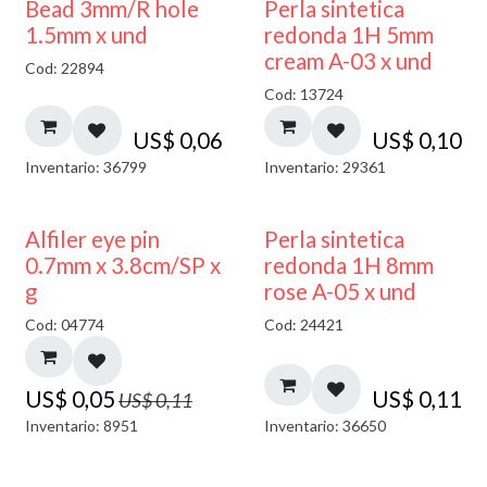
Bead 3mm/R hole
Perla sintetica
1.5mm x und
redonda 1H 5mm
cream A-03 x und
Cod: 22894
Cod: 13724
US$
0,06
US$
0,10
Inventario: 36799
Inventario: 29361
50% DESCUENTO
Alfiler eye pin
Perla sintetica
0.7mm x 3.8cm/SP x
redonda 1H 8mm
g
rose A-05 x und
Cod: 04774
Cod: 24421
US$
0,05
US$
0,11
US$
0,11
Inventario: 8951
Inventario: 36650