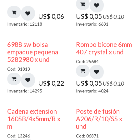
US$
0,06
US$
0,05
US$
0,10
Inventario: 12118
Inventario: 6631
50% DESCUENTO
6988 sw bolsa
Rombo bicone 6mm
empaque pequena
407 crystal x und
5282980 x und
Cod: 25684
Cod: 31813
US$
0,22
US$
0,05
US$
0,10
Inventario: 14295
Inventario: 4024
Cadena extension
Poste de fusión
160SB/4x5mm/R x
A206/R/10/SS x
m
und
Cod: 13246
Cod: 06871