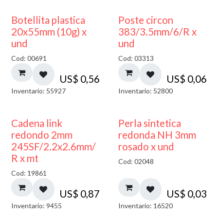
Botellita plastica
Poste circon
20x55mm (10g) x
383/3.5mm/6/R x
und
und
Cod: 00691
Cod: 03313
US$
0,56
US$
0,06
Inventario: 55927
Inventario: 52800
Cadena link
Perla sintetica
redondo 2mm
redonda NH 3mm
245SF/2.2x2.6mm/
rosado x und
R x mt
Cod: 02048
Cod: 19861
US$
0,87
US$
0,03
Inventario: 9455
Inventario: 16520