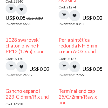
Cod: 25840
Cod: 21274
US$
0,05
US$
0,02
US$
0,10
Inventario: 6658
Inventario: 83435
1028 swarovski
Perla sintética
chaton olivine F
redonda NH 6mm
PP12 (1.9m) x und
cream A-03 x und
Cod: 09170
Cod: 05167
US$
0,02
US$
0,05
Inventario: 24582
Inventario: 97668
Gancho espanol
Terminal end cap
223-G 6mm/R x und
25/C/2mm/Raw x
und
Cod: 16938