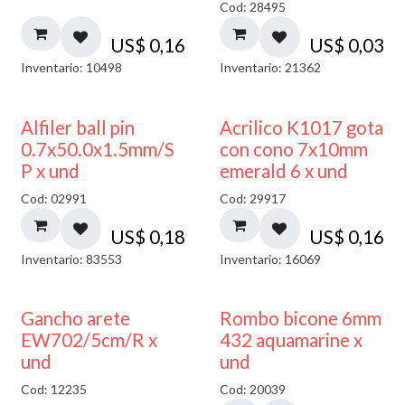
Cod: 28495
US$
0,16
US$
0,03
Inventario: 10498
Inventario: 21362
Alfiler ball pin
Acrilico K1017 gota
0.7x50.0x1.5mm/S
con cono 7x10mm
P x und
emerald 6 x und
Cod: 02991
Cod: 29917
US$
0,18
US$
0,16
Inventario: 83553
Inventario: 16069
50% DESCUENTO
Gancho arete
Rombo bicone 6mm
EW702/5cm/R x
432 aquamarine x
und
und
Cod: 12235
Cod: 20039