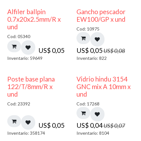
40% DESCUENTO
Alfiler ballpin
Gancho pescador
0.7x20x2.5mm/R x
EW100/GP x und
und
Cod: 10975
Cod: 05340
US$
0,05
US$
0,05
US$
0,08
Inventario: 59649
Inventario: 822
40% DESCUENTO
Poste base plana
Vidrio hindu 3154
122/T/8mm/R x
GNC mix A 10mm x
und
und
Cod: 23392
Cod: 17268
US$
0,05
US$
0,04
US$
0,07
Inventario: 358174
Inventario: 8104