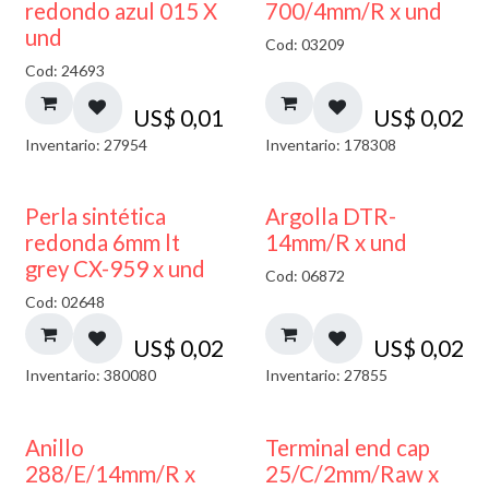
40% DESCUENTO
redondo azul 015 X
700/4mm/R x und
und
Cod: 03209
Cod: 24693
US$
0,01
US$
0,02
Inventario: 27954
Inventario: 178308
Perla sintética
Argolla DTR-
redonda 6mm lt
14mm/R x und
grey CX-959 x und
Cod: 06872
Cod: 02648
US$
0,02
US$
0,02
Inventario: 380080
Inventario: 27855
Anillo
Terminal end cap
288/E/14mm/R x
25/C/2mm/Raw x