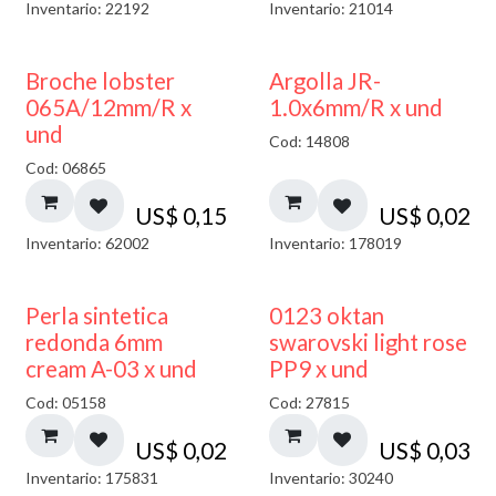
Inventario: 22192
Inventario: 21014
Broche lobster
Argolla JR-
065A/12mm/R x
1.0x6mm/R x und
und
Cod: 14808
Cod: 06865
US$
0,15
US$
0,02
Inventario: 62002
Inventario: 178019
Perla sintetica
0123 oktan
redonda 6mm
swarovski light rose
cream A-03 x und
PP9 x und
Cod: 05158
Cod: 27815
US$
0,02
US$
0,03
Inventario: 175831
Inventario: 30240