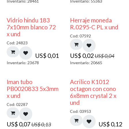
Inventario: 28461
Inventario: 55363
40% DESCUENTO
50% DESCUENTO
Vidrio hindu 183
Herraje moneda
7x10mm blanco 72
R.0295-C PL x und
x und
Cod: 07592
Cod: 24823
US$
0,01
US$
0,02
US$
0,04
Inventario: 23678
Inventario: 20665
50% DESCUENTO
Iman tubo
Acrilico K1012
PB0020833 5x3mm
octagon con cono
x und
6x8mm crystal 2 x
und
Cod: 02287
Cod: 03953
US$
0,07
US$
0,12
US$
0,13