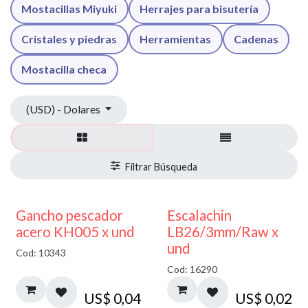
Mostacillas Miyuki
Herrajes para bisutería
Cristales y piedras
Herramientas
Cadenas
Mostacilla checa
(USD) - Dolares
Gancho pescador
Escalachin
acero KH005 x und
LB26/3mm/Raw x
und
Cod: 10343
Cod: 16290
US$
0,04
US$
0,02