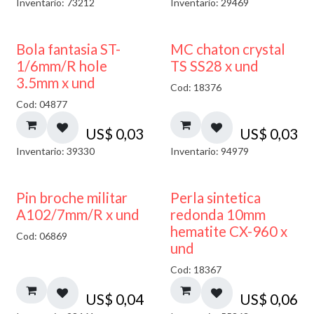
Inventario: 73212
Inventario: 29469
Bola fantasia ST-
MC chaton crystal
1/6mm/R hole
TS SS28 x und
3.5mm x und
Cod: 18376
Cod: 04877
US$
0,03
US$
0,03
Inventario: 39330
Inventario: 94979
Pin broche militar
Perla sintetica
A102/7mm/R x und
redonda 10mm
hematite CX-960 x
Cod: 06869
und
Cod: 18367
US$
0,04
US$
0,06