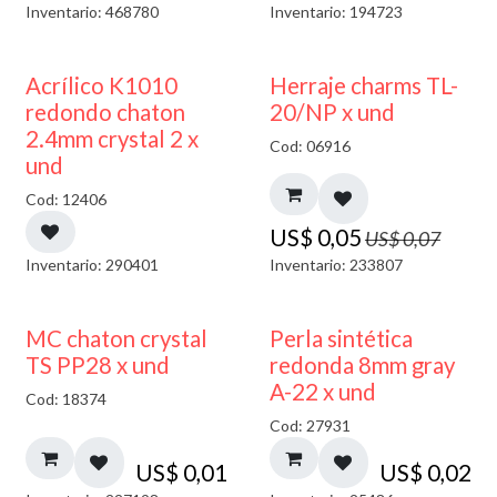
Inventario: 468780
Inventario: 194723
50% DESCUENTO
40% DESCUENTO
Acrílico K1010
Herraje charms TL-
redondo chaton
20/NP x und
2.4mm crystal 2 x
Cod: 06916
und
Cod: 12406
US$
0,05
US$
0,07
Inventario: 290401
Inventario: 233807
MC chaton crystal
Perla sintética
TS PP28 x und
redonda 8mm gray
A-22 x und
Cod: 18374
Cod: 27931
US$
0,01
US$
0,02