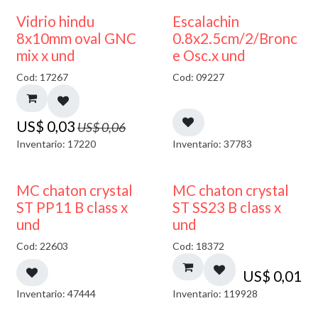
50% DESCUENTO
Vidrio hindu
Escalachin
8x10mm oval GNC
0.8x2.5cm/2/Bronc
mix x und
e Osc.x und
Cod: 17267
Cod: 09227
US$
0,03
US$
0,06
Inventario: 17220
Inventario: 37783
MC chaton crystal
MC chaton crystal
ST PP11 B class x
ST SS23 B class x
und
und
Cod: 22603
Cod: 18372
US$
0,01
Inventario: 47444
Inventario: 119928