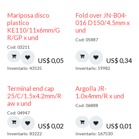
Mariposa disco
Fold over JN-B04-
plastico
016 D150/4.5mm x
KE110/11x6mm/G
und
R/GP x und
Cod: 05887
Cod: 03211
US$
0,05
US$
0,34
Inventario: 43535
Inventario: 19982
Terminal end cap
Argolla JR-
25/C/1.5x4.2mm/R
1.0x4mm/R x und
aw x und
Cod: 06888
Cod: 04947
US$
0,02
US$
0,01
Inventario: 83222
Inventario: 167530