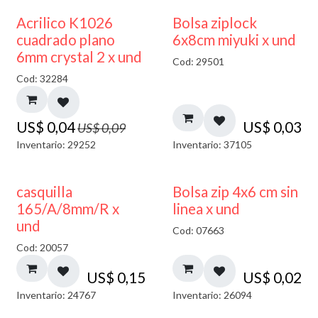
50% DESCUENTO
¡NUEVO!
Acrilico K1026
Bolsa ziplock
cuadrado plano
6x8cm miyuki x und
6mm crystal 2 x und
Cod: 29501
Cod: 32284
US$
0,04
US$
0,03
US$
0,09
Inventario: 29252
Inventario: 37105
casquilla
Bolsa zip 4x6 cm sin
165/A/8mm/R x
linea x und
und
Cod: 07663
Cod: 20057
US$
0,15
US$
0,02
Inventario: 24767
Inventario: 26094