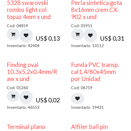
5328 swarovski
Perla sintetica gota
rombo light col
8x16mm crem CX-
topaz 4mm x und
902 x und
Cod: 04859
Cod: 01951
US$
0,13
US$
0,31
Inventario: 42404
Inventario: 13112
Finding oval
Funda PVC transp.
10.3x5.2x0.4mm/R
cal1.4/80x45mm
aw x und
por Unidad
Cod: 01260
Cod: 06719
US$
0,02
Inventario: 46553
Inventario: 19431
Terminal plano
Alfiler ball pin