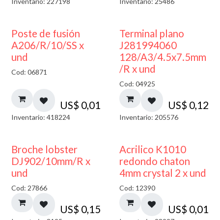
Inventario: 227198
Inventario: 25486
Poste de fusión
Terminal plano
A206/R/10/SS x
J281994060
und
128/A3/4.5x7.5mm
/R x und
Cod: 06871
Cod: 04925
US$
0,01
US$
0,12
Inventario: 418224
Inventario: 205576
50% DESCUENTO
Broche lobster
Acrilico K1010
DJ902/10mm/R x
redondo chaton
und
4mm crystal 2 x und
Cod: 27866
Cod: 12390
US$
0,15
US$
0,01