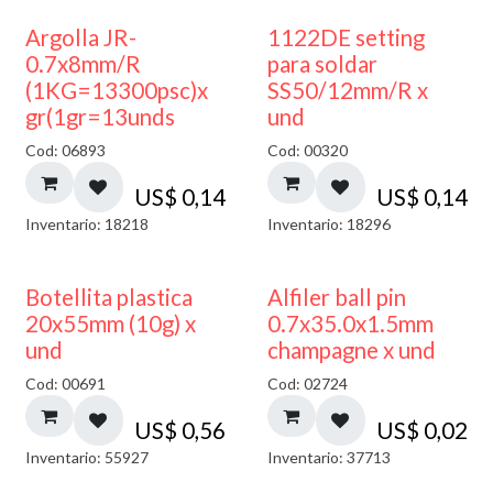
Argolla JR-
1122DE setting
0.7x8mm/R
para soldar
(1KG=13300psc)x
SS50/12mm/R x
gr(1gr=13unds
und
Cod: 06893
Cod: 00320
US$
0,14
US$
0,14
Inventario: 18218
Inventario: 18296
Botellita plastica
Alfiler ball pin
20x55mm (10g) x
0.7x35.0x1.5mm
und
champagne x und
Cod: 00691
Cod: 02724
US$
0,56
US$
0,02
Inventario: 55927
Inventario: 37713