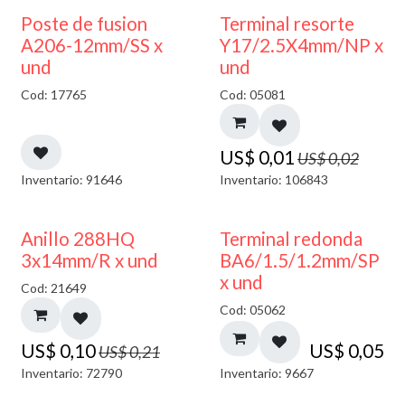
50% DESCUENTO
Poste de fusion
Terminal resorte
A206-12mm/SS x
Y17/2.5X4mm/NP x
und
und
Cod: 17765
Cod: 05081
US$
0,01
US$
0,02
Inventario: 91646
Inventario: 106843
50% DESCUENTO
Anillo 288HQ
Terminal redonda
3x14mm/R x und
BA6/1.5/1.2mm/SP
x und
Cod: 21649
Cod: 05062
US$
0,10
US$
0,05
US$
0,21
Inventario: 72790
Inventario: 9667