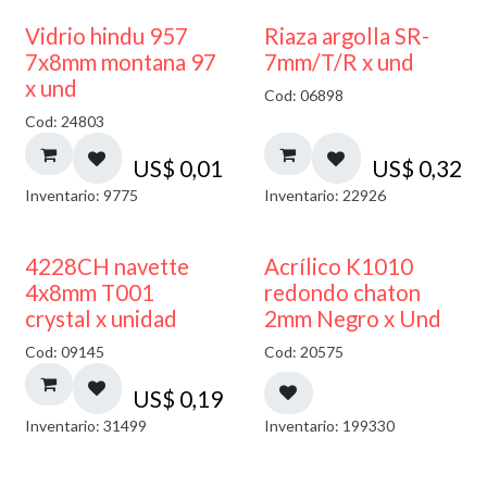
40% DESCUENTO
Vidrio hindu 957
Riaza argolla SR-
7x8mm montana 97
7mm/T/R x und
x und
Cod: 06898
Cod: 24803
US$
0,01
US$
0,32
Inventario: 9775
Inventario: 22926
50% DESCUENTO
4228CH navette
Acrílico K1010
4x8mm T001
redondo chaton
crystal x unidad
2mm Negro x Und
Cod: 09145
Cod: 20575
US$
0,19
Inventario: 31499
Inventario: 199330