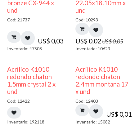
50% DESCUENTO
bronze CX-944 x
22.05x18.10mm x
und
und
Cod: 21737
Cod: 10293
US$
0,03
US$
0,02
US$
0,05
Inventario: 47508
Inventario: 10623
50% DESCUENTO
50% DESCUENTO
Acrilico K1010
Acrilico K1010
redondo chaton
redondo chaton
1.5mm crystal 2 x
2.4mm montana 17
und
x und
Cod: 12422
Cod: 12403
US$
0,01
Inventario: 192118
Inventario: 15082