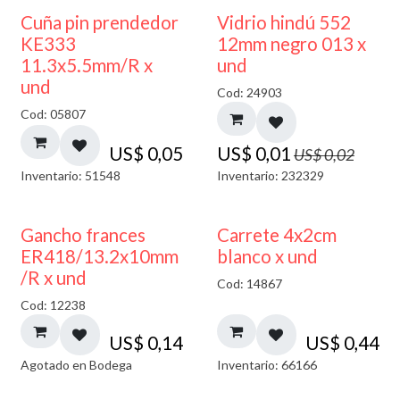
40% DESCUENTO
Cuña pin prendedor
Vidrio hindú 552
KE333
12mm negro 013 x
11.3x5.5mm/R x
und
und
Cod: 24903
Cod: 05807
US$
0,05
US$
0,01
US$
0,02
Inventario: 51548
Inventario: 232329
AGOTADO
Gancho frances
Carrete 4x2cm
ER418/13.2x10mm
blanco x und
/R x und
Cod: 14867
Cod: 12238
US$
0,14
US$
0,44
Agotado en Bodega
Inventario: 66166