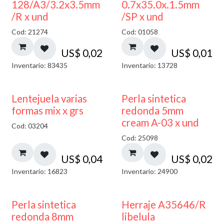
128/A3/3.2x3.5mm
0.7x35.0x.1.5mm
/R x und
/SP x und
Cod: 21274
Cod: 01058
US$
0,02
US$
0,01
Inventario: 83435
Inventario: 13728
Lentejuela varias
Perla sintetica
formas mix x grs
redonda 5mm
cream A-03 x und
Cod: 03204
Cod: 25098
US$
0,04
US$
0,02
Inventario: 16823
Inventario: 24900
Perla sintetica
Herraje A35646/R
redonda 8mm
libelula