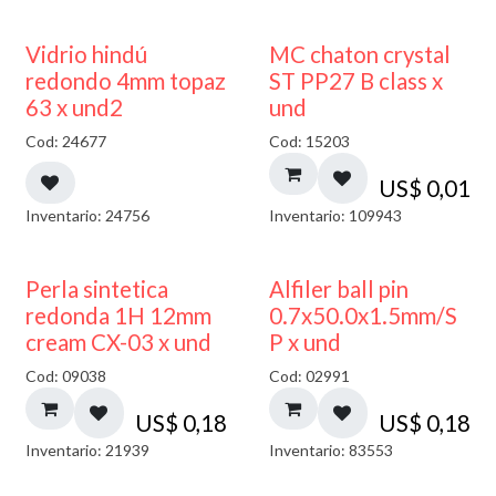
40% DESCUENTO
Vidrio hindú
MC chaton crystal
redondo 4mm topaz
ST PP27 B class x
63 x und2
und
Cod: 24677
Cod: 15203
US$
0,01
Inventario: 24756
Inventario: 109943
Perla sintetica
Alfiler ball pin
redonda 1H 12mm
0.7x50.0x1.5mm/S
cream CX-03 x und
P x und
Cod: 09038
Cod: 02991
US$
0,18
US$
0,18
Inventario: 21939
Inventario: 83553