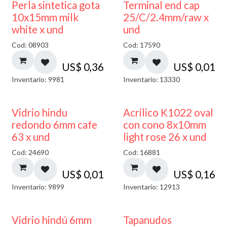
Perla sintetica gota
Terminal end cap
10x15mm milk
25/C/2.4mm/raw x
white x und
und
Cod: 08903
Cod: 17590
US$
0,36
US$
0,01
Inventario: 9981
Inventario: 13330
40% DESCUENTO
Vidrio hindu
Acrilico K1022 oval
redondo 6mm cafe
con cono 8x10mm
63 x und
light rose 26 x und
Cod: 24690
Cod: 16881
US$
0,01
US$
0,16
Inventario: 9899
Inventario: 12913
Vidrio hindú 6mm
Tapanudos