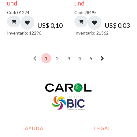
und
und
Cod: 01224
Cod: 28495
US$
0,10
US$
0,03
Inventario: 12296
Inventario: 21362
1
2
3
4
5
AYUDA
LEGAL