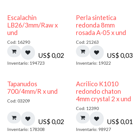
Escalachin
Perla sintetica
LB26/3mm/Raw x
redonda 8mm
und
rosada A-05 x und
Cod: 16290
Cod: 21263
US$
0,02
US$
0,03
Inventario: 194723
Inventario: 19022
50% DESCUENTO
Tapanudos
Acrilico K1010
700/4mm/R x und
redondo chaton
4mm crystal 2 x und
Cod: 03209
Cod: 12390
US$
0,02
US$
0,01
Inventario: 178308
Inventario: 98927