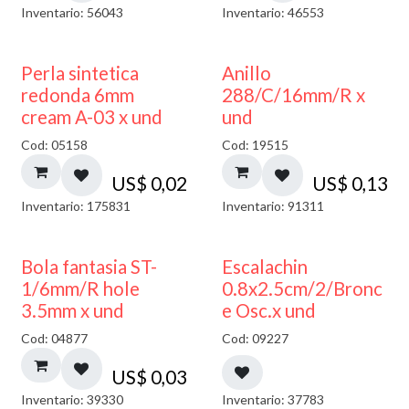
Inventario: 56043
Inventario: 46553
Perla sintetica
Anillo
redonda 6mm
288/C/16mm/R x
cream A-03 x und
und
Cod: 05158
Cod: 19515
US$
0,02
US$
0,13
Inventario: 175831
Inventario: 91311
Bola fantasia ST-
Escalachin
1/6mm/R hole
0.8x2.5cm/2/Bronc
3.5mm x und
e Osc.x und
Cod: 04877
Cod: 09227
US$
0,03
Inventario: 39330
Inventario: 37783