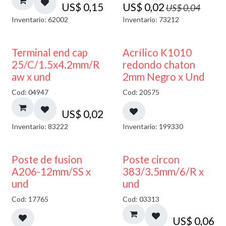
US$
0,15
US$
0,02
US$
0,04
Inventario: 62002
Inventario: 73212
50% DESCUENTO
Terminal end cap
Acrílico K1010
25/C/1.5x4.2mm/R
redondo chaton
aw x und
2mm Negro x Und
Cod: 04947
Cod: 20575
US$
0,02
Inventario: 83222
Inventario: 199330
Poste de fusion
Poste circon
A206-12mm/SS x
383/3.5mm/6/R x
und
und
Cod: 17765
Cod: 03313
US$
0,06