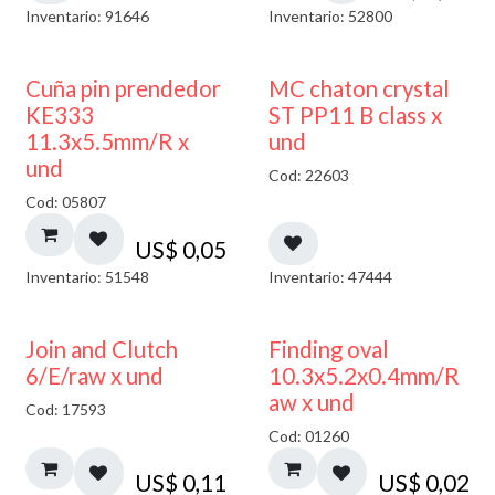
Inventario: 91646
Inventario: 52800
Cuña pin prendedor
MC chaton crystal
KE333
ST PP11 B class x
11.3x5.5mm/R x
und
und
Cod: 22603
Cod: 05807
US$
0,05
Inventario: 51548
Inventario: 47444
Join and Clutch
Finding oval
6/E/raw x und
10.3x5.2x0.4mm/R
aw x und
Cod: 17593
Cod: 01260
US$
0,11
US$
0,02