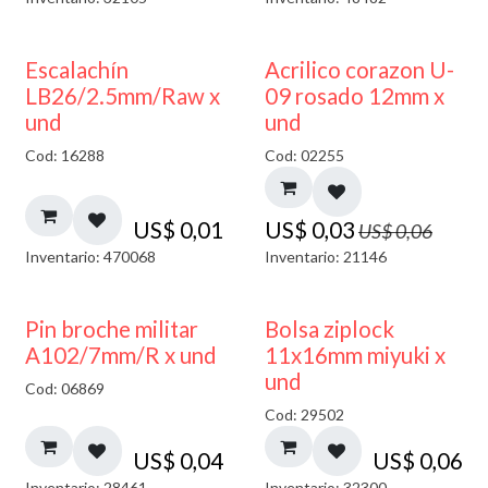
50% DESCUENTO
Escalachín
Acrilico corazon U-
LB26/2.5mm/Raw x
09 rosado 12mm x
und
und
Cod: 16288
Cod: 02255
US$
0,01
US$
0,03
US$
0,06
Inventario: 470068
Inventario: 21146
¡NUEVO!
Pin broche militar
Bolsa ziplock
A102/7mm/R x und
11x16mm miyuki x
und
Cod: 06869
Cod: 29502
US$
0,04
US$
0,06
Inventario: 28461
Inventario: 32300