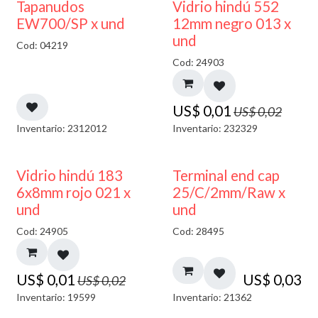
50% DESCUENTO
40% DESCUENTO
Tapanudos
Vidrio hindú 552
EW700/SP x und
12mm negro 013 x
und
Cod: 04219
Cod: 24903
US$
0,01
US$
0,02
Inventario: 2312012
Inventario: 232329
40% DESCUENTO
Vidrio hindú 183
Terminal end cap
6x8mm rojo 021 x
25/C/2mm/Raw x
und
und
Cod: 24905
Cod: 28495
US$
0,01
US$
0,03
US$
0,02
Inventario: 19599
Inventario: 21362