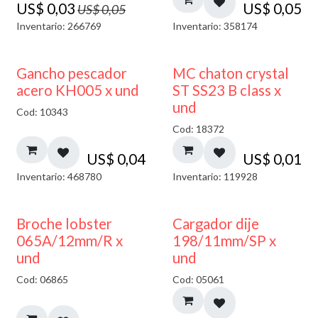
US$
0,03
US$
0,05
US$
0,05
Inventario: 266769
Inventario: 358174
Gancho pescador
MC chaton crystal
acero KH005 x und
ST SS23 B class x
und
Cod: 10343
Cod: 18372
US$
0,04
US$
0,01
Inventario: 468780
Inventario: 119928
50% DESCUENTO
Broche lobster
Cargador dije
065A/12mm/R x
198/11mm/SP x
und
und
Cod: 06865
Cod: 05061