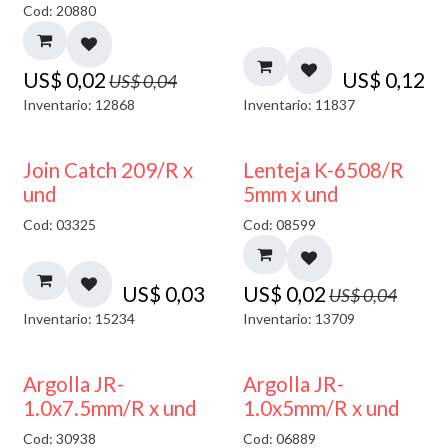
Cod: 20880
US$
0,02
US$
0,12
US$
0,04
Inventario: 12868
Inventario: 11837
50% DESCUENTO
Join Catch 209/R x
Lenteja K-6508/R
und
5mm x und
Cod: 03325
Cod: 08599
US$
0,03
US$
0,02
US$
0,04
Inventario: 15234
Inventario: 13709
Argolla JR-
Argolla JR-
1.0x7.5mm/R x und
1.0x5mm/R x und
Cod: 30938
Cod: 06889