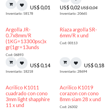
US$
0,01
US$
0,02
US$
0,04
Inventario: 58178
Inventario: 20665
Argolla JR-
Riaza argolla SR-
0.7x8mm/R
6mm/R x und
(1KG=13300psc)x
Cod: 00113
gr(1gr=13unds
Cod: 06893
US$
0,14
US$
0,18
Inventario: 18218
Inventario: 28694
50% DESCUENTO
Acrilico K1011
Acrilico K1019
cuadrado con cono
corazon con cono
3mm light shapphire
8mm siam 28 x und
11 x und
Cod: 26302