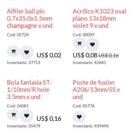
50% DESCUENTO
Alfiler ball pin
Acrílico K1023 oval
0.7x35.0x1.5mm
plano 13x18mm
champagne x und
violet 9 x und
Cod: 02724
Cod: 00059
US$
0,02
US$
0,08
US$
0,16
Inventario: 37713
Inventario: 42641
Bola fantasia ST-
Poste de fusion
1/10mm/R hole
A206/13mm/SS x
3.5mm x und
und
Cod: 26081
Cod: 05776
US$
0,16
Inventario: 35479
Inventario: 939496