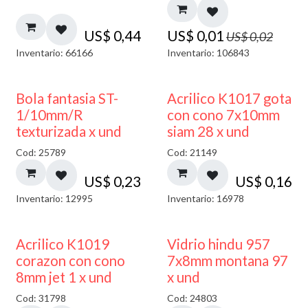
US$
0,44
US$
0,01
US$
0,02
Inventario: 66166
Inventario: 106843
Bola fantasia ST-
Acrilico K1017 gota
1/10mm/R
con cono 7x10mm
texturizada x und
siam 28 x und
Cod: 25789
Cod: 21149
US$
0,23
US$
0,16
Inventario: 12995
Inventario: 16978
40% DESCUENTO
Acrilico K1019
Vidrio hindu 957
corazon con cono
7x8mm montana 97
8mm jet 1 x und
x und
Cod: 31798
Cod: 24803