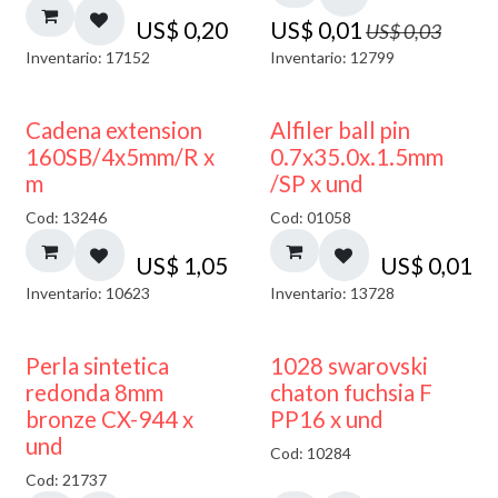
US$
0,20
US$
0,01
US$
0,03
Inventario: 17152
Inventario: 12799
Cadena extension
Alfiler ball pin
160SB/4x5mm/R x
0.7x35.0x.1.5mm
m
/SP x und
Cod: 13246
Cod: 01058
US$
1,05
US$
0,01
Inventario: 10623
Inventario: 13728
Perla sintetica
1028 swarovski
redonda 8mm
chaton fuchsia F
bronze CX-944 x
PP16 x und
und
Cod: 10284
Cod: 21737