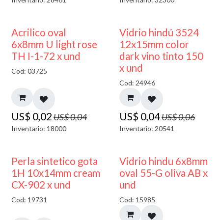
50% DESCUENTO
40% DESCUENTO
Acrilico oval
Vidrio hindú 3524
6x8mm U light rose
12x15mm color
TH I-1-72 x und
dark vino tinto 150
x und
Cod: 03725
Cod: 24946
US$
0,02
US$
0,04
US$
0,04
US$
0,06
Inventario: 18000
Inventario: 20541
50% DESCUENTO
Perla sintetico gota
Vidrio hindu 6x8mm
1H 10x14mm cream
oval 55-G oliva AB x
CX-902 x und
und
Cod: 19731
Cod: 15985