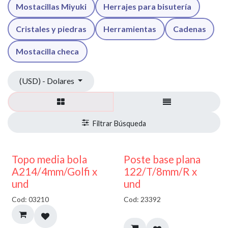
Mostacillas Miyuki
Herrajes para bisutería
Cristales y piedras
Herramientas
Cadenas
Mostacilla checa
(USD) - Dolares
40% DESCUENTO
Topo media bola
Poste base plana
A214/4mm/Golfi x
122/T/8mm/R x
und
und
Cod: 03210
Cod: 23392