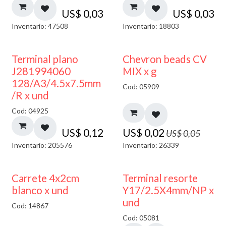
US$
0,03
US$
0,03
Inventario: 47508
Inventario: 18803
50% DESCUENTO
Terminal plano
Chevron beads CV
J281994060
MIX x g
128/A3/4.5x7.5mm
Cod: 05909
/R x und
Cod: 04925
US$
0,12
US$
0,02
US$
0,05
Inventario: 205576
Inventario: 26339
50% DESCUENTO
Carrete 4x2cm
Terminal resorte
blanco x und
Y17/2.5X4mm/NP x
und
Cod: 14867
Cod: 05081