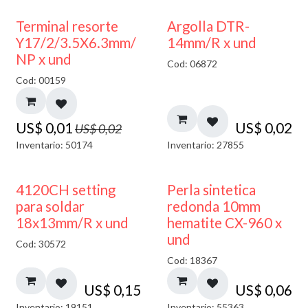
50% DESCUENTO
Terminal resorte
Argolla DTR-
Y17/2/3.5X6.3mm/
14mm/R x und
NP x und
Cod: 06872
Cod: 00159
US$
0,01
US$
0,02
US$
0,02
Inventario: 50174
Inventario: 27855
4120CH setting
Perla sintetica
para soldar
redonda 10mm
18x13mm/R x und
hematite CX-960 x
und
Cod: 30572
Cod: 18367
US$
0,15
US$
0,06
Inventario: 19151
Inventario: 55363