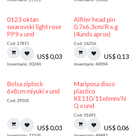
0123 oktan
Alfiler head pin
swarovski light rose
0.7x6.3cm/R x g
PP9 x und
(4unds aprox)
Cod: 27815
Cod: 16256
US$
0,03
US$
0,13
Inventario: 30240
Inventario: 40094
¡NUEVO!
Bolsa ziplock
Mariposa disco
6x8cm miyuki x und
plastico
KE110/11x6mm/N
Cod: 29501
Q x und
Cod: 01691
US$
0,03
US$
0,06
Inventario: 32105
Inventario: 48482