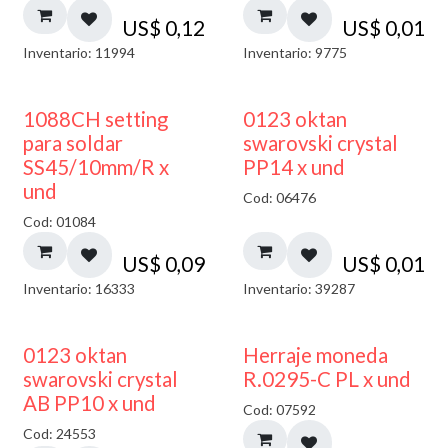
US$
0,12
US$
0,01
Inventario: 11994
Inventario: 9775
1088CH setting
0123 oktan
para soldar
swarovski crystal
SS45/10mm/R x
PP14 x und
und
Cod: 06476
Cod: 01084
US$
0,09
US$
0,01
Inventario: 16333
Inventario: 39287
50% DESCUENTO
0123 oktan
Herraje moneda
swarovski crystal
R.0295-C PL x und
AB PP10 x und
Cod: 07592
Cod: 24553