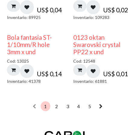
US$
0,04
US$
0,02
Inventario: 89925
Inventario: 109283
Bola fantasia ST-
0123 oktan
1/10mm/R hole
Swarovski crystal
3mm x und
PP22 x und
Cod: 13025
Cod: 12548
US$
0,14
US$
0,01
Inventario: 41378
Inventario: 61881
1
2
3
4
5