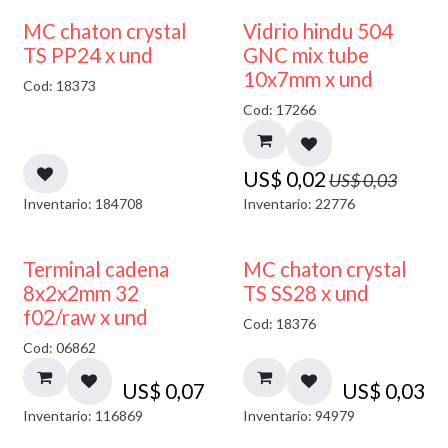
40% DESCUENTO
MC chaton crystal
Vidrio hindu 504
TS PP24 x und
GNC mix tube
10x7mm x und
Cod: 18373
Cod: 17266
US$
0,02
US$
0,03
Inventario: 184708
Inventario: 22776
Terminal cadena
MC chaton crystal
8x2x2mm 32
TS SS28 x und
f02/raw x und
Cod: 18376
Cod: 06862
US$
0,07
US$
0,03
Inventario: 116869
Inventario: 94979