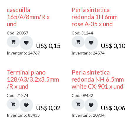
casquilla
Perla sintetica
165/A/8mm/R x
redonda 1H 6mm
und
rose A-05 x und
Cod: 20057
Cod: 31244
US$
0,15
US$
0,10
Inventario: 24767
Inventario: 24574
Terminal plano
Perla sintetica
128/A3/3.2x3.5mm
redonda NH 6.5mm
/R x und
white CX-901 x und
Cod: 21274
Cod: 09432
US$
0,02
US$
0,06
Inventario: 83435
Inventario: 20934