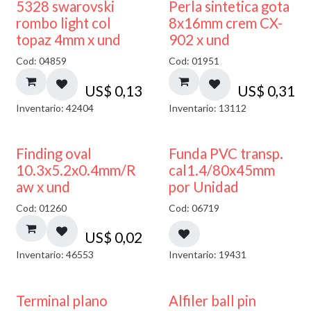
5328 swarovski
Perla sintetica gota
rombo light col
8x16mm crem CX-
topaz 4mm x und
902 x und
Cod: 04859
Cod: 01951
US$
0,13
US$
0,31
Inventario: 42404
Inventario: 13112
Finding oval
Funda PVC transp.
10.3x5.2x0.4mm/R
cal1.4/80x45mm
aw x und
por Unidad
Cod: 01260
Cod: 06719
US$
0,02
Inventario: 46553
Inventario: 19431
Terminal plano
Alfiler ball pin