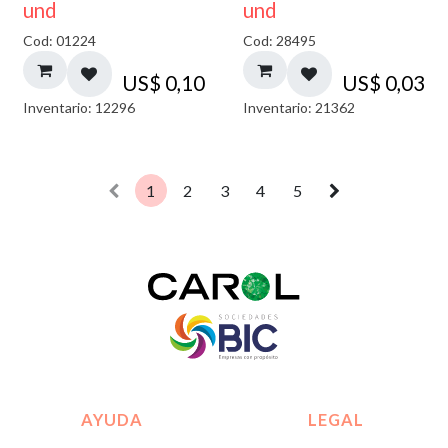
und
und
Cod: 01224
Cod: 28495
US$
0,10
US$
0,03
Inventario: 12296
Inventario: 21362
1
2
3
4
5
AYUDA
LEGAL