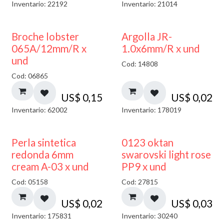
Inventario: 22192
Inventario: 21014
Broche lobster
Argolla JR-
065A/12mm/R x
1.0x6mm/R x und
und
Cod: 14808
Cod: 06865
US$
0,15
US$
0,02
Inventario: 62002
Inventario: 178019
Perla sintetica
0123 oktan
redonda 6mm
swarovski light rose
cream A-03 x und
PP9 x und
Cod: 05158
Cod: 27815
US$
0,02
US$
0,03
Inventario: 175831
Inventario: 30240