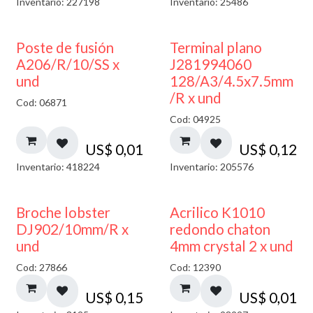
Inventario: 227198
Inventario: 25486
Poste de fusión
Terminal plano
A206/R/10/SS x
J281994060
und
128/A3/4.5x7.5mm
/R x und
Cod: 06871
Cod: 04925
US$
0,01
US$
0,12
Inventario: 418224
Inventario: 205576
50% DESCUENTO
Broche lobster
Acrilico K1010
DJ902/10mm/R x
redondo chaton
und
4mm crystal 2 x und
Cod: 27866
Cod: 12390
US$
0,15
US$
0,01