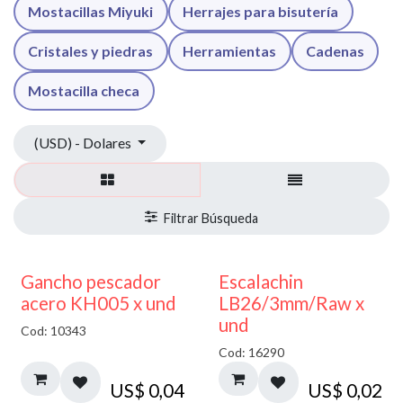
Mostacillas Miyuki
Herrajes para bisutería
Cristales y piedras
Herramientas
Cadenas
Mostacilla checa
(USD) - Dolares
Gancho pescador
Escalachin
acero KH005 x und
LB26/3mm/Raw x
und
Cod: 10343
Cod: 16290
US$
0,04
US$
0,02