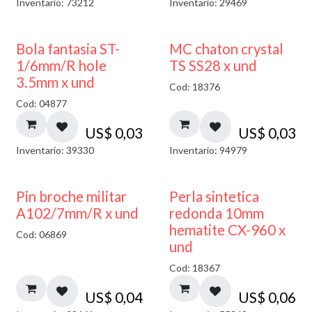
Inventario: 73212
Inventario: 29469
Bola fantasia ST-
MC chaton crystal
1/6mm/R hole
TS SS28 x und
3.5mm x und
Cod: 18376
Cod: 04877
US$
0,03
US$
0,03
Inventario: 39330
Inventario: 94979
Pin broche militar
Perla sintetica
A102/7mm/R x und
redonda 10mm
hematite CX-960 x
Cod: 06869
und
Cod: 18367
US$
0,04
US$
0,06