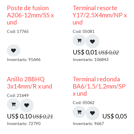
50% DESCUENTO
Poste de fusion
Terminal resorte
A206-12mm/SS x
Y17/2.5X4mm/NP x
und
und
Cod: 17765
Cod: 05081
US$
0,01
US$
0,02
Inventario: 91646
Inventario: 106843
50% DESCUENTO
Anillo 288HQ
Terminal redonda
3x14mm/R x und
BA6/1.5/1.2mm/SP
x und
Cod: 21649
Cod: 05062
US$
0,10
US$
0,05
US$
0,21
Inventario: 72790
Inventario: 9667