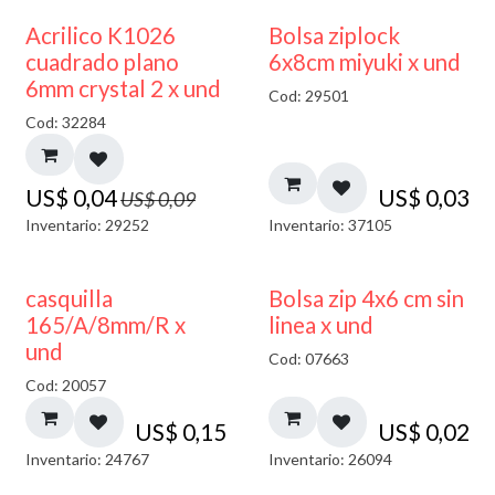
50% DESCUENTO
¡NUEVO!
Acrilico K1026
Bolsa ziplock
cuadrado plano
6x8cm miyuki x und
6mm crystal 2 x und
Cod: 29501
Cod: 32284
US$
0,04
US$
0,03
US$
0,09
Inventario: 29252
Inventario: 37105
casquilla
Bolsa zip 4x6 cm sin
165/A/8mm/R x
linea x und
und
Cod: 07663
Cod: 20057
US$
0,15
US$
0,02
Inventario: 24767
Inventario: 26094