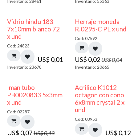
Inventario: 28461
Inventario: 55363
40% DESCUENTO
50% DESCUENTO
Vidrio hindu 183
Herraje moneda
7x10mm blanco 72
R.0295-C PL x und
x und
Cod: 07592
Cod: 24823
US$
0,01
US$
0,02
US$
0,04
Inventario: 23678
Inventario: 20665
50% DESCUENTO
Iman tubo
Acrilico K1012
PB0020833 5x3mm
octagon con cono
x und
6x8mm crystal 2 x
und
Cod: 02287
Cod: 03953
US$
0,07
US$
0,12
US$
0,13