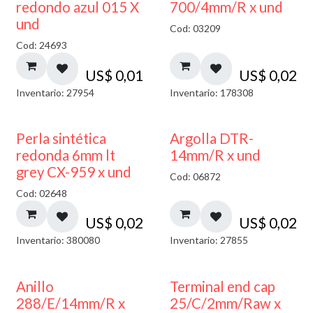
40% DESCUENTO
redondo azul 015 X
700/4mm/R x und
und
Cod: 03209
Cod: 24693
US$
0,01
US$
0,02
Inventario: 27954
Inventario: 178308
Perla sintética
Argolla DTR-
redonda 6mm lt
14mm/R x und
grey CX-959 x und
Cod: 06872
Cod: 02648
US$
0,02
US$
0,02
Inventario: 380080
Inventario: 27855
Anillo
Terminal end cap
288/E/14mm/R x
25/C/2mm/Raw x