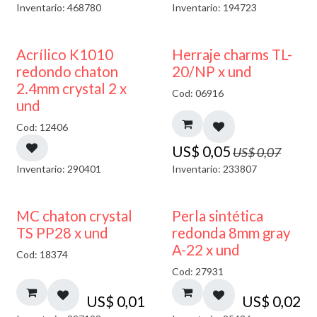
Inventario: 468780
Inventario: 194723
50% DESCUENTO
40% DESCUENTO
Acrílico K1010
Herraje charms TL-
redondo chaton
20/NP x und
2.4mm crystal 2 x
Cod: 06916
und
Cod: 12406
US$
0,05
US$
0,07
Inventario: 290401
Inventario: 233807
MC chaton crystal
Perla sintética
TS PP28 x und
redonda 8mm gray
A-22 x und
Cod: 18374
Cod: 27931
US$
0,01
US$
0,02