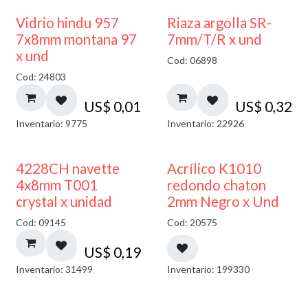
40% DESCUENTO
Vidrio hindu 957
Riaza argolla SR-
7x8mm montana 97
7mm/T/R x und
x und
Cod: 06898
Cod: 24803
US$
0,01
US$
0,32
Inventario: 9775
Inventario: 22926
50% DESCUENTO
4228CH navette
Acrílico K1010
4x8mm T001
redondo chaton
crystal x unidad
2mm Negro x Und
Cod: 09145
Cod: 20575
US$
0,19
Inventario: 31499
Inventario: 199330