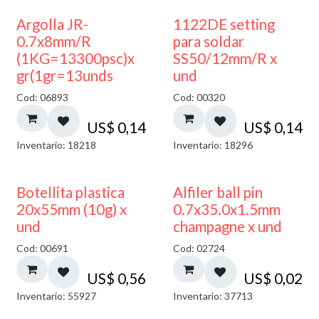
Argolla JR-
1122DE setting
0.7x8mm/R
para soldar
(1KG=13300psc)x
SS50/12mm/R x
gr(1gr=13unds
und
Cod: 06893
Cod: 00320
US$
0,14
US$
0,14
Inventario: 18218
Inventario: 18296
Botellita plastica
Alfiler ball pin
20x55mm (10g) x
0.7x35.0x1.5mm
und
champagne x und
Cod: 00691
Cod: 02724
US$
0,56
US$
0,02
Inventario: 55927
Inventario: 37713