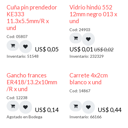
40% DESCUENTO
Cuña pin prendedor
Vidrio hindú 552
KE333
12mm negro 013 x
11.3x5.5mm/R x
und
und
Cod: 24903
Cod: 05807
US$
0,05
US$
0,01
US$
0,02
Inventario: 51548
Inventario: 232329
AGOTADO
Gancho frances
Carrete 4x2cm
ER418/13.2x10mm
blanco x und
/R x und
Cod: 14867
Cod: 12238
US$
0,14
US$
0,44
Agotado en Bodega
Inventario: 66166