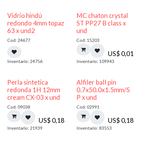
40% DESCUENTO
Vidrio hindú
MC chaton crystal
redondo 4mm topaz
ST PP27 B class x
63 x und2
und
Cod: 24677
Cod: 15203
US$
0,01
Inventario: 24756
Inventario: 109943
Perla sintetica
Alfiler ball pin
redonda 1H 12mm
0.7x50.0x1.5mm/S
cream CX-03 x und
P x und
Cod: 09038
Cod: 02991
US$
0,18
US$
0,18
Inventario: 21939
Inventario: 83553