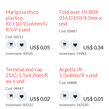
Mariposa disco
Fold over JN-B04-
plastico
016 D150/4.5mm x
KE110/11x6mm/G
und
R/GP x und
Cod: 05887
Cod: 03211
US$
0,05
US$
0,34
Inventario: 43535
Inventario: 19982
Terminal end cap
Argolla JR-
25/C/1.5x4.2mm/R
1.0x4mm/R x und
aw x und
Cod: 06888
Cod: 04947
US$
0,02
US$
0,01
Inventario: 83222
Inventario: 167530