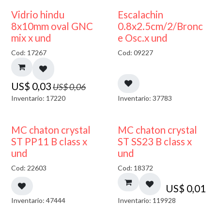
50% DESCUENTO
Vidrio hindu
Escalachin
8x10mm oval GNC
0.8x2.5cm/2/Bronc
mix x und
e Osc.x und
Cod: 17267
Cod: 09227
US$
0,03
US$
0,06
Inventario: 17220
Inventario: 37783
MC chaton crystal
MC chaton crystal
ST PP11 B class x
ST SS23 B class x
und
und
Cod: 22603
Cod: 18372
US$
0,01
Inventario: 47444
Inventario: 119928