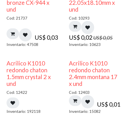
50% DESCUENTO
bronze CX-944 x
22.05x18.10mm x
und
und
Cod: 21737
Cod: 10293
US$
0,03
US$
0,02
US$
0,05
Inventario: 47508
Inventario: 10623
50% DESCUENTO
50% DESCUENTO
Acrilico K1010
Acrilico K1010
redondo chaton
redondo chaton
1.5mm crystal 2 x
2.4mm montana 17
und
x und
Cod: 12422
Cod: 12403
US$
0,01
Inventario: 192118
Inventario: 15082