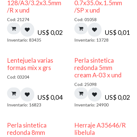
128/A3/3.2x3.5mm
0.7x35.0x.1.5mm
/R x und
/SP x und
Cod: 21274
Cod: 01058
US$
0,02
US$
0,01
Inventario: 83435
Inventario: 13728
Lentejuela varias
Perla sintetica
formas mix x grs
redonda 5mm
cream A-03 x und
Cod: 03204
Cod: 25098
US$
0,04
US$
0,02
Inventario: 16823
Inventario: 24900
Perla sintetica
Herraje A35646/R
redonda 8mm
libelula