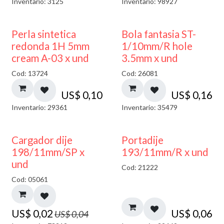
Inventario: 3125
Inventario: 98927
Perla sintetica
Bola fantasia ST-
redonda 1H 5mm
1/10mm/R hole
cream A-03 x und
3.5mm x und
Cod: 13724
Cod: 26081
US$
0,10
US$
0,16
Inventario: 29361
Inventario: 35479
50% DESCUENTO
Cargador dije
Portadije
198/11mm/SP x
193/11mm/R x und
und
Cod: 21222
Cod: 05061
US$
0,02
US$
0,06
US$
0,04