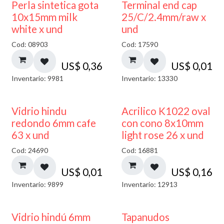
Perla sintetica gota
Terminal end cap
10x15mm milk
25/C/2.4mm/raw x
white x und
und
Cod: 08903
Cod: 17590
US$
0,36
US$
0,01
Inventario: 9981
Inventario: 13330
40% DESCUENTO
Vidrio hindu
Acrilico K1022 oval
redondo 6mm cafe
con cono 8x10mm
63 x und
light rose 26 x und
Cod: 24690
Cod: 16881
US$
0,01
US$
0,16
Inventario: 9899
Inventario: 12913
Vidrio hindú 6mm
Tapanudos