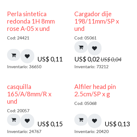
50% DESCUENTO
Perla sintetica
Cargador dije
redonda 1H 8mm
198/11mm/SP x
rose A-05 x und
und
Cod: 24421
Cod: 05061
US$
0,11
US$
0,02
US$
0,04
Inventario: 36650
Inventario: 73212
casquilla
Alfiler head pin
165/A/8mm/R x
2.5cm/SP x g
und
Cod: 05068
Cod: 20057
US$
0,15
US$
0,13
Inventario: 24767
Inventario: 20420