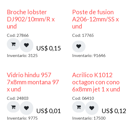
Broche lobster
Poste de fusion
DJ902/10mm/R x
A206-12mm/SS x
und
und
Cod: 27866
Cod: 17765
US$
0,15
Inventario: 3125
Inventario: 91646
40% DESCUENTO
Vidrio hindu 957
Acrilico K1012
7x8mm montana 97
octagon con cono
x und
6x8mm jet 1 x und
Cod: 24803
Cod: 06410
US$
0,01
US$
0,12
Inventario: 9775
Inventario: 17500