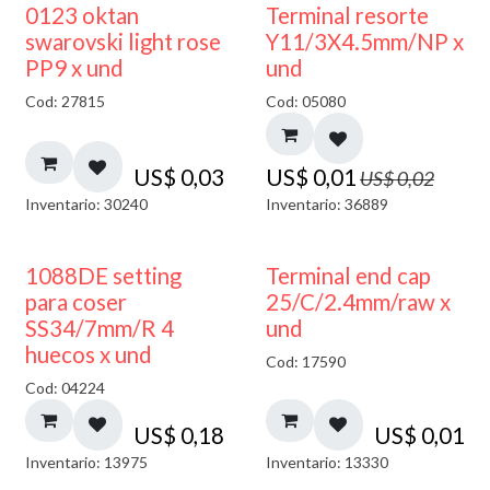
50% DESCUENTO
0123 oktan
Terminal resorte
swarovski light rose
Y11/3X4.5mm/NP x
PP9 x und
und
Cod: 27815
Cod: 05080
US$
0,03
US$
0,01
US$
0,02
Inventario: 30240
Inventario: 36889
1088DE setting
Terminal end cap
para coser
25/C/2.4mm/raw x
SS34/7mm/R 4
und
huecos x und
Cod: 17590
Cod: 04224
US$
0,18
US$
0,01
Inventario: 13975
Inventario: 13330