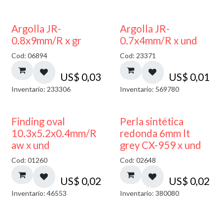
Argolla JR-
Argolla JR-
0.8x9mm/R x gr
0.7x4mm/R x und
Cod: 06894
Cod: 23371
US$
0,03
US$
0,01
Inventario: 233306
Inventario: 569780
Finding oval
Perla sintética
10.3x5.2x0.4mm/R
redonda 6mm lt
aw x und
grey CX-959 x und
Cod: 01260
Cod: 02648
US$
0,02
US$
0,02
Inventario: 46553
Inventario: 380080