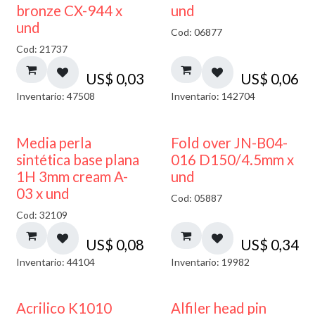
bronze CX-944 x
und
und
Cod: 06877
Cod: 21737
US$
0,03
US$
0,06
Inventario: 47508
Inventario: 142704
Media perla
Fold over JN-B04-
sintética base plana
016 D150/4.5mm x
1H 3mm cream A-
und
03 x und
Cod: 05887
Cod: 32109
US$
0,08
US$
0,34
Inventario: 44104
Inventario: 19982
Acrilico K1010
Alfiler head pin