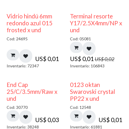
40% DESCUENTO
50% DESCUENTO
Vidrio hindú 6mm
Terminal resorte
redondo azul 015
Y17/2.5X4mm/NP x
frosted x und
und
Cod: 24695
Cod: 05081
US$
0,01
US$
0,01
US$
0,02
Inventario: 72347
Inventario: 106843
End Cap
0123 oktan
25/C/3.5mm/Raw x
Swarovski crystal
und
PP22 x und
Cod: 30770
Cod: 12548
US$
0,03
US$
0,01
Inventario: 38248
Inventario: 61881