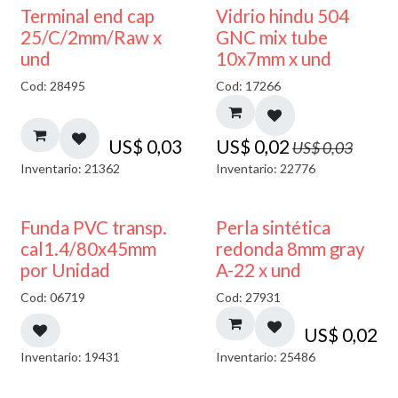
40% DESCUENTO
Terminal end cap
Vidrio hindu 504
25/C/2mm/Raw x
GNC mix tube
und
10x7mm x und
Cod: 28495
Cod: 17266
US$
0,03
US$
0,02
US$
0,03
Inventario: 21362
Inventario: 22776
Funda PVC transp.
Perla sintética
cal1.4/80x45mm
redonda 8mm gray
por Unidad
A-22 x und
Cod: 06719
Cod: 27931
US$
0,02
Inventario: 19431
Inventario: 25486