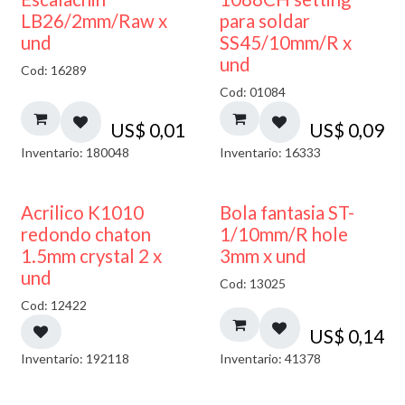
LB26/2mm/Raw x
para soldar
und
SS45/10mm/R x
und
Cod: 16289
Cod: 01084
US$
0,01
US$
0,09
Inventario: 180048
Inventario: 16333
50% DESCUENTO
Acrilico K1010
Bola fantasia ST-
redondo chaton
1/10mm/R hole
1.5mm crystal 2 x
3mm x und
und
Cod: 13025
Cod: 12422
US$
0,14
Inventario: 192118
Inventario: 41378