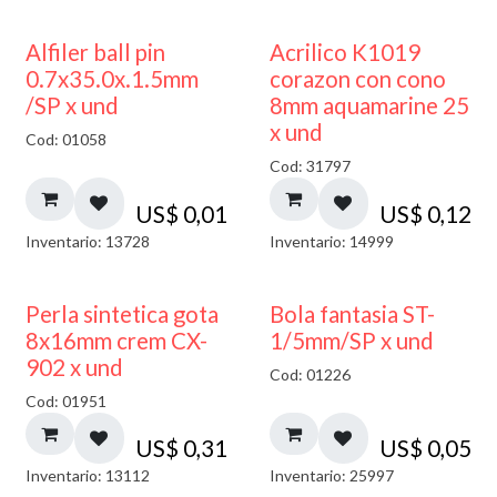
Alfiler ball pin
Acrilico K1019
0.7x35.0x.1.5mm
corazon con cono
/SP x und
8mm aquamarine 25
x und
Cod: 01058
Cod: 31797
US$
0,01
US$
0,12
Inventario: 13728
Inventario: 14999
Perla sintetica gota
Bola fantasia ST-
8x16mm crem CX-
1/5mm/SP x und
902 x und
Cod: 01226
Cod: 01951
US$
0,31
US$
0,05
Inventario: 13112
Inventario: 25997