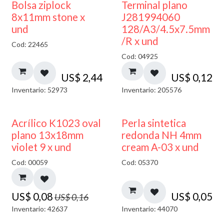
¡NUEVO!
Bolsa ziplock
Terminal plano
8x11mm stone x
J281994060
und
128/A3/4.5x7.5mm
/R x und
Cod: 22465
Cod: 04925
US$
2,44
US$
0,12
Inventario: 52973
Inventario: 205576
50% DESCUENTO
Acrílico K1023 oval
Perla sintetica
plano 13x18mm
redonda NH 4mm
violet 9 x und
cream A-03 x und
Cod: 00059
Cod: 05370
US$
0,08
US$
0,05
US$
0,16
Inventario: 42637
Inventario: 44070