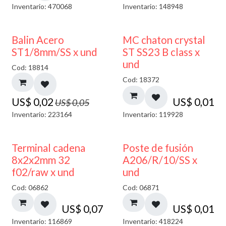
Inventario: 470068
Inventario: 148948
50% DESCUENTO
Balin Acero
MC chaton crystal
ST1/8mm/SS x und
ST SS23 B class x
und
Cod: 18814
Cod: 18372
US$
0,02
US$
0,01
US$
0,05
Inventario: 223164
Inventario: 119928
Terminal cadena
Poste de fusión
8x2x2mm 32
A206/R/10/SS x
f02/raw x und
und
Cod: 06862
Cod: 06871
US$
0,07
US$
0,01
Inventario: 116869
Inventario: 418224