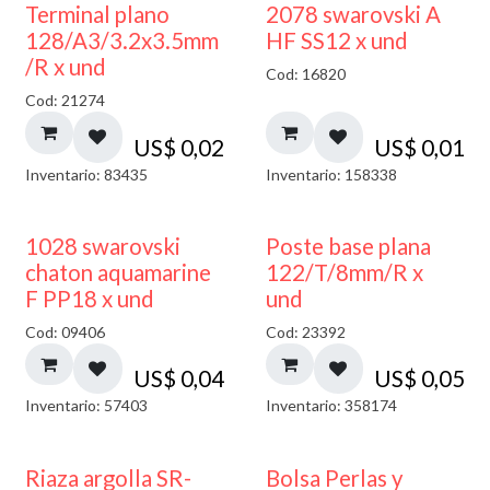
Terminal plano
2078 swarovski A
128/A3/3.2x3.5mm
HF SS12 x und
/R x und
Cod: 16820
Cod: 21274
US$
0,02
US$
0,01
Inventario: 83435
Inventario: 158338
1028 swarovski
Poste base plana
chaton aquamarine
122/T/8mm/R x
F PP18 x und
und
Cod: 09406
Cod: 23392
US$
0,04
US$
0,05
Inventario: 57403
Inventario: 358174
Riaza argolla SR-
Bolsa Perlas y