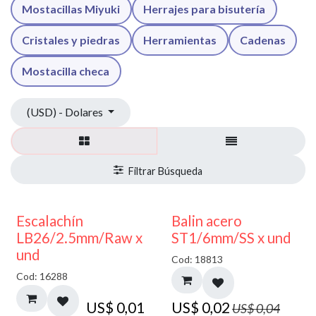
Mostacillas Miyuki
Herrajes para bisutería
Cristales y piedras
Herramientas
Cadenas
Mostacilla checa
(USD) - Dolares
50% DESCUENTO
Escalachín
Balin acero
LB26/2.5mm/Raw x
ST1/6mm/SS x und
und
Cod: 18813
Cod: 16288
US$
0,01
US$
0,02
US$
0,04