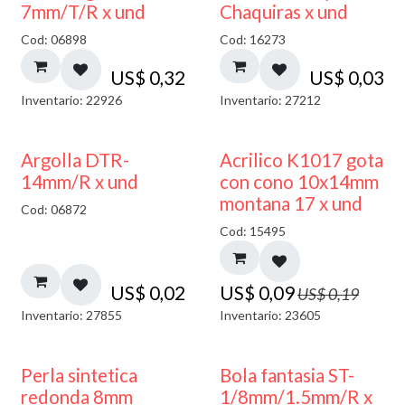
7mm/T/R x und
Chaquiras x und
Cod: 06898
Cod: 16273
US$
0,32
US$
0,03
Inventario: 22926
Inventario: 27212
50% DESCUENTO
Argolla DTR-
Acrilico K1017 gota
14mm/R x und
con cono 10x14mm
montana 17 x und
Cod: 06872
Cod: 15495
US$
0,02
US$
0,09
US$
0,19
Inventario: 27855
Inventario: 23605
Perla sintetica
Bola fantasia ST-
redonda 8mm
1/8mm/1.5mm/R x