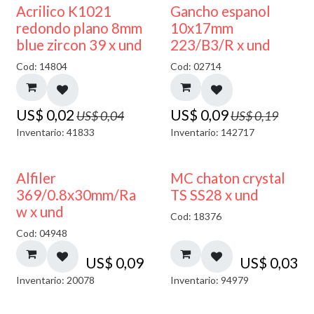
50% DESCUENTO
50% DESCUENTO
Acrilico K1021
Gancho espanol
redondo plano 8mm
10x17mm
blue zircon 39 x und
223/B3/R x und
Cod: 14804
Cod: 02714
US$
0,02
US$
0,09
US$
0,04
US$
0,19
Inventario: 41833
Inventario: 142717
Alfiler
MC chaton crystal
369/0.8x30mm/Ra
TS SS28 x und
w x und
Cod: 18376
Cod: 04948
US$
0,09
US$
0,03
Inventario: 20078
Inventario: 94979