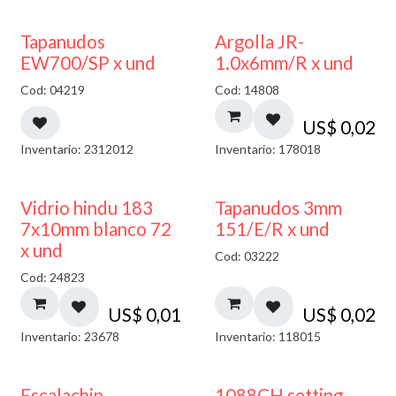
50% DESCUENTO
Tapanudos
Argolla JR-
EW700/SP x und
1.0x6mm/R x und
Cod: 04219
Cod: 14808
US$
0,02
Inventario: 2312012
Inventario: 178018
40% DESCUENTO
Vidrio hindu 183
Tapanudos 3mm
7x10mm blanco 72
151/E/R x und
x und
Cod: 03222
Cod: 24823
US$
0,01
US$
0,02
Inventario: 23678
Inventario: 118015
Escalachin
1088CH setting