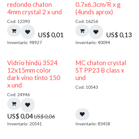
50% DESCUENTO
redondo chaton
0.7x6.3cm/R x g
4mm crystal 2 x und
(4unds aprox)
Cod: 12390
Cod: 16256
US$
0,01
US$
0,13
Inventario: 98927
Inventario: 40094
40% DESCUENTO
Vidrio hindú 3524
MC chaton crystal
12x15mm color
ST PP23 B class x
dark vino tinto 150
und
x und
Cod: 10543
Cod: 24946
US$
0,04
US$
0,06
Inventario: 20541
Inventario: 83458