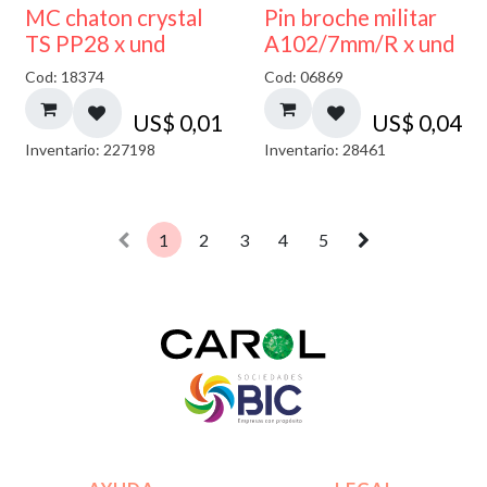
MC chaton crystal
Pin broche militar
TS PP28 x und
A102/7mm/R x und
Cod: 18374
Cod: 06869
US$
0,01
US$
0,04
Inventario: 227198
Inventario: 28461
1
2
3
4
5