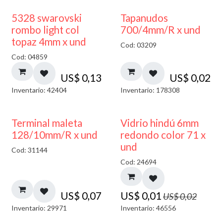
5328 swarovski
Tapanudos
rombo light col
700/4mm/R x und
topaz 4mm x und
Cod: 03209
Cod: 04859
US$
0,13
US$
0,02
Inventario: 42404
Inventario: 178308
40% DESCUENTO
Terminal maleta
Vidrio hindú 6mm
128/10mm/R x und
redondo color 71 x
und
Cod: 31144
Cod: 24694
US$
0,07
US$
0,01
US$
0,02
Inventario: 29971
Inventario: 46556