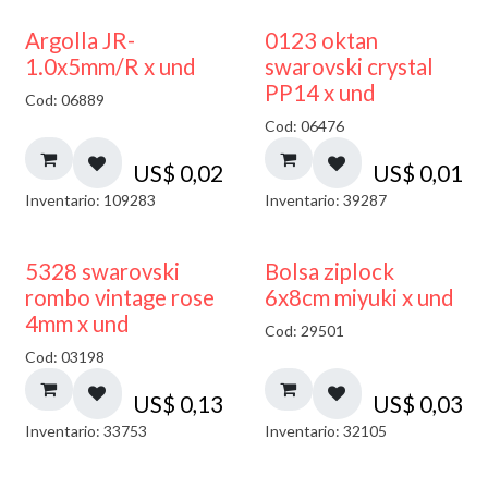
Argolla JR-
0123 oktan
1.0x5mm/R x und
swarovski crystal
PP14 x und
Cod: 06889
Cod: 06476
US$
0,02
US$
0,01
Inventario: 109283
Inventario: 39287
¡NUEVO!
5328 swarovski
Bolsa ziplock
rombo vintage rose
6x8cm miyuki x und
4mm x und
Cod: 29501
Cod: 03198
US$
0,13
US$
0,03
Inventario: 33753
Inventario: 32105