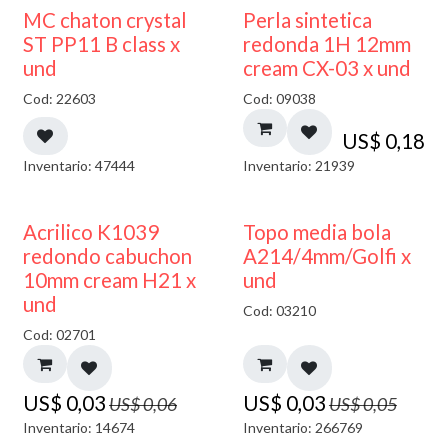
MC chaton crystal
Perla sintetica
ST PP11 B class x
redonda 1H 12mm
und
cream CX-03 x und
Cod: 22603
Cod: 09038
US$
0,18
Inventario: 47444
Inventario: 21939
50% DESCUENTO
40% DESCUENTO
Acrilico K1039
Topo media bola
redondo cabuchon
A214/4mm/Golfi x
10mm cream H21 x
und
und
Cod: 03210
Cod: 02701
US$
0,03
US$
0,03
US$
0,06
US$
0,05
Inventario: 14674
Inventario: 266769