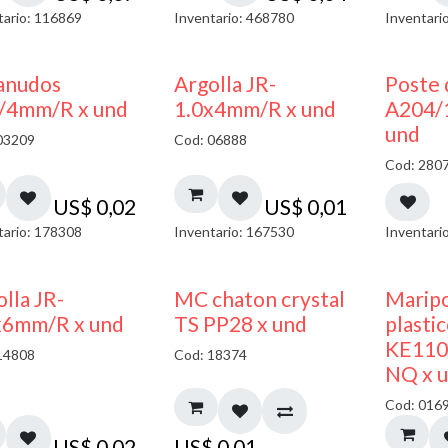
tario: 116869
Inventario: 468780
Inventari
anudos
Argolla JR-
Poste 
/4mm/R x und
1.0x4mm/R x und
A204/
und
03209
Cod: 06888
Cod: 280
US$
0,02
US$
0,01
tario: 178308
Inventario: 167530
Inventari
lla JR-
MC chaton crystal
Maripo
x6mm/R x und
TS PP28 x und
plasti
KE110
14808
Cod: 18374
NQ x 
Cod: 016
US$
0,02
US$
0,01