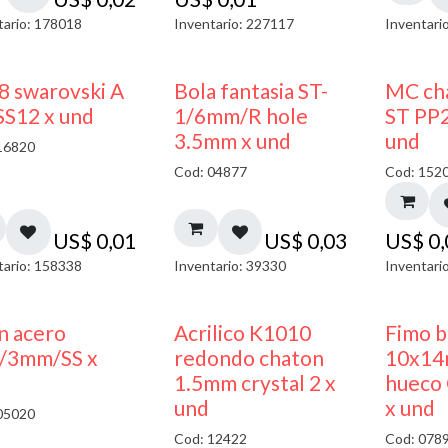
tario: 178018
Inventario: 227117
Inventari
8 swarovski A
Bola fantasia ST-
MC cha
SS12 x und
1/6mm/R hole
ST PP2
3.5mm x und
und
16820
Cod: 04877
Cod: 152
US$
0,01
US$
0,03
US$
0
tario: 158338
Inventario: 39330
Inventari
50% DESCUENTO
50% DESCUENTO
n acero
Acrilico K1010
Fimo 
/3mm/SS x
redondo chaton
10x14
1.5mm crystal 2 x
hueco 
und
x und
05020
Cod: 12422
Cod: 078