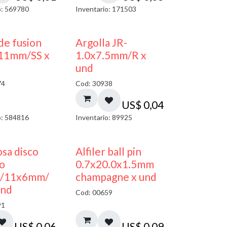
o: 569780
Inventario: 171503
de fusion
Argolla JR-
11mm/SS x
1.0x7.5mm/R x
und
74
Cod: 30938
US$
0,04
o: 584816
Inventario: 89925
sa disco
Alfiler ball pin
co
0.7x20.0x1.5mm
/11x6mm/
champagne x und
und
Cod: 00659
91
US$
0,06
US$
0,09