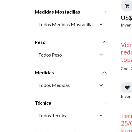
Medidas Mostacillas
US
Inven
Peso
Vidr
red
top
Cod: 
Medidas
Inven
Técnica
Ter
25/
x u