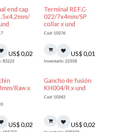
al end cap
Terminal REF.C-
1.5x4.2mm/
022/7x4mm/SP
 und
collar x und
47
Cod: 10376
US$
0,02
US$
0,01
o: 83222
Inventario: 22358
chin
Gancho de fusión
3mm/Raw x
KH004/R x und
Cod: 10342
90
US$
0,02
US$
0,02
o: 194723
Inventario: 509369