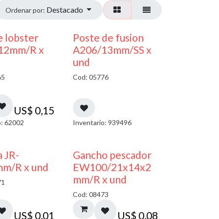
Destacado
Ordenar por:
 lobster
Poste de fusion
12mm/R x
A206/13mm/SS x
und
65
Cod: 05776
US$
0,15
o: 62002
Inventario: 939496
a JR-
Gancho pescador
mm/R x und
EW100/21x14x2
mm/R x und
71
Cod: 08473
US$
0,01
US$
0,08