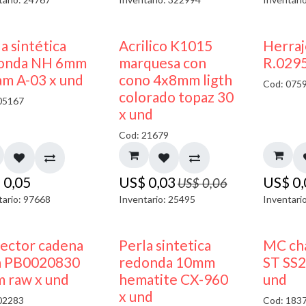
50% DESCUENTO
a sintética
Acrilico K1015
Herra
onda NH 6mm
marquesa con
R.0295
am A-03 x und
cono 4x8mm ligth
Cod: 075
colorado topaz 30
05167
x und
Cod: 21679
$
0,05
US$
0,03
US$
0
US$
0,06
tario: 97668
Inventario: 25495
Inventari
ector cadena
Perla sintetica
MC cha
a PB0020830
redonda 10mm
ST SS2
 raw x und
hematite CX-960
und
x und
02283
Cod: 183