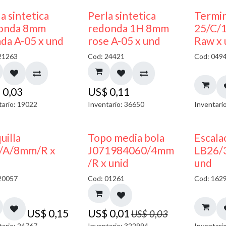
a sintetica
Perla sintetica
Termin
onda 8mm
redonda 1H 8mm
25/C/
ada A-05 x und
rose A-05 x und
Raw x
21263
Cod: 24421
Cod: 049
$
0,03
US$
0,11
tario: 19022
Inventario: 36650
Inventari
50% DESCUENTO
uilla
Topo media bola
Escala
/A/8mm/R x
J071984060/4mm
LB26/
/R x unid
und
20057
Cod: 01261
Cod: 162
US$
0,15
US$
0,01
US$
0,03
tario: 24767
Inventario: 322994
Inventari