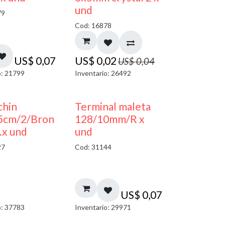
und
79
Cod: 16878
US$
0,07
US$
0,02
US$
0,04
o: 21799
Inventario: 26492
chin
Terminal maleta
.5cm/2/Bron
128/10mm/R x
.x und
und
27
Cod: 31144
US$
0,07
o: 37783
Inventario: 29971