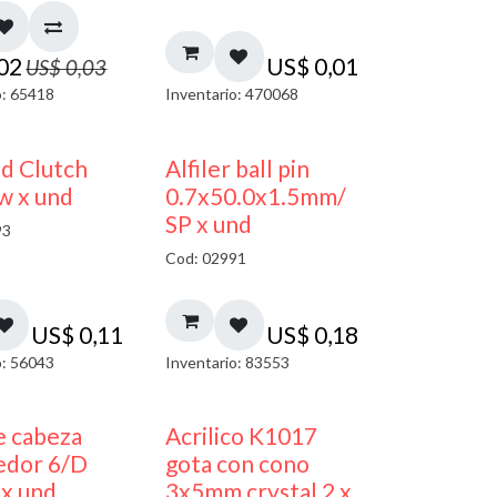
,02
US$
0,01
US$
0,03
o: 65418
Inventario: 470068
nd Clutch
Alfiler ball pin
w x und
0.7x50.0x1.5mm/
SP x und
93
Cod: 02991
US$
0,11
US$
0,18
o: 56043
Inventario: 83553
50% DESCUENTO
e cabeza
Acrilico K1017
edor 6/D
gota con cono
 x und
3x5mm crystal 2 x