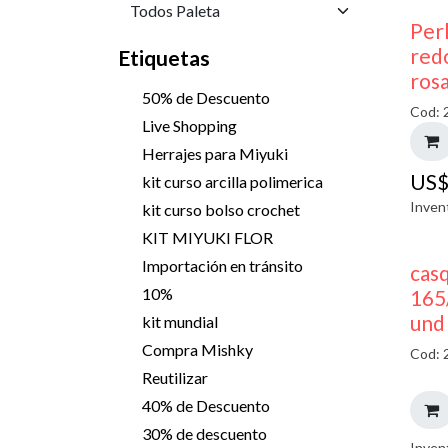
Perl
red
Etiquetas
ros
50% de Descuento
Cod: 
Live Shopping
Herrajes para Miyuki
US
kit curso arcilla polimerica
Inven
kit curso bolso crochet
KIT MIYUKI FLOR
Importación en tránsito
casq
10%
165
und
kit mundial
Compra Mishky
Cod: 
Reutilizar
40% de Descuento
30% de descuento
Inven