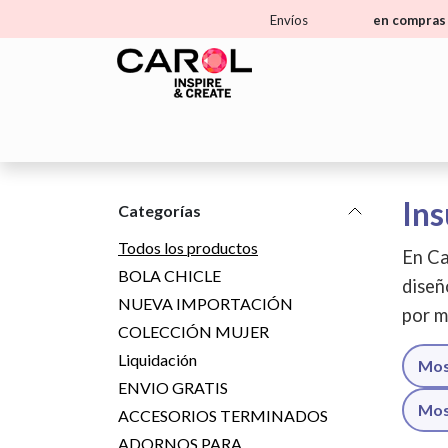
Ir al contenido
Envíos
en compras 
Home
Tienda
Aprende
Ma
Ins
Categorías
Todos los productos
En Ca
BOLA CHICLE
diseñ
NUEVA IMPORTACIÓN
por m
COLECCIÓN MUJER
Liquidación
Mos
ENVIO GRATIS
Mos
ACCESORIOS TERMINADOS
ADORNOS PARA