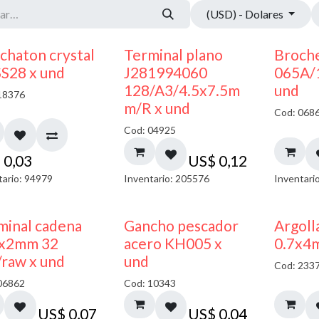
(USD) - Dolares
chaton crystal
Terminal plano
Broche
SS28 x und
J281994060
065A/
128/A3/4.5x7.5m
und
18376
m/R x und
Cod: 068
Cod: 04925
$
0,03
US$
0,12
tario: 94979
Inventario: 205576
Inventari
minal cadena
Gancho pescador
Argoll
x2mm 32
acero KH005 x
0.7x4
/raw x und
und
Cod: 233
06862
Cod: 10343
US$
0,07
US$
0,04