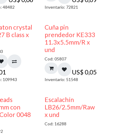
o: 48482
Inventario: 72821
ton crystal
Cuña pin
7 B class x
prendedor KE333
11.3x5.5mm/R x
und
03
Cod: 05807
,01
US$
0,05
o: 109943
Inventario: 51548
50% DESCUENTO
beads
Escalachín
mm con
LB26/2.5mm/Raw
Color 0048
x und
Cod: 16288
92