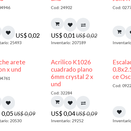
04946
Cod: 24902
Cod: 027
US$
0,02
US$
0,01
US$
0,02
tario: 25493
Inventario: 207189
Inventari
50% DESCUENTO
50% DESCUENTO
che arete
Acrilico K1026
Escala
on x und
cuadrado plano
0.8x2
6mm crystal 2 x
ce Osc
04761
und
Cod: 092
Cod: 32284
$
0,05
US$
0,04
US$
0,09
US$
0,09
tario: 20530
Inventario: 29252
Inventari