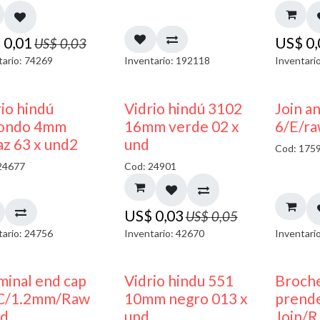
$
0,01
US$
0
US$
0,03
tario: 74269
Inventario: 192118
Inventari
40% DESCUENTO
40% DESCUENTO
io hindú
Vidrio hindú 3102
Join a
ondo 4mm
16mm verde 02 x
6/E/ra
az 63 x und2
und
Cod: 175
24677
Cod: 24901
US$
0,03
US$
0,05
tario: 24756
Inventario: 42670
Inventari
40% DESCUENTO
minal end cap
Vidrio hindu 551
Broch
C/1.2mm/Raw
10mm negro 013 x
prend
nd
und
Join/R