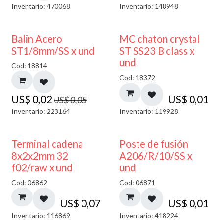
Inventario: 470068
Inventario: 148948
50% DESCUENTO
Balin Acero
MC chaton crystal
ST1/8mm/SS x und
ST SS23 B class x
und
Cod: 18814
Cod: 18372
US$
0,02
US$
0,01
US$
0,05
Inventario: 223164
Inventario: 119928
Terminal cadena
Poste de fusión
8x2x2mm 32
A206/R/10/SS x
f02/raw x und
und
Cod: 06862
Cod: 06871
US$
0,07
US$
0,01
Inventario: 116869
Inventario: 418224