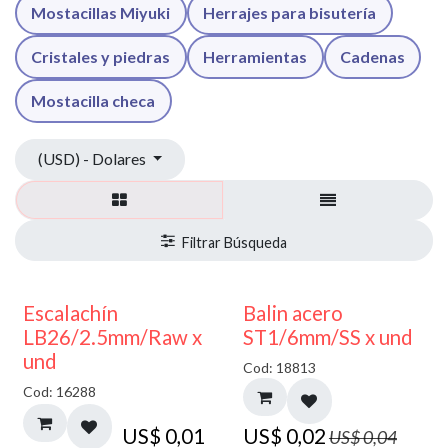
Mostacillas Miyuki
Herrajes para bisutería
Cristales y piedras
Herramientas
Cadenas
Mostacilla checa
(USD) - Dolares
50% DESCUENTO
Escalachín
Balin acero
LB26/2.5mm/Raw x
ST1/6mm/SS x und
und
Cod: 18813
Cod: 16288
US$
0,01
US$
0,02
US$
0,04