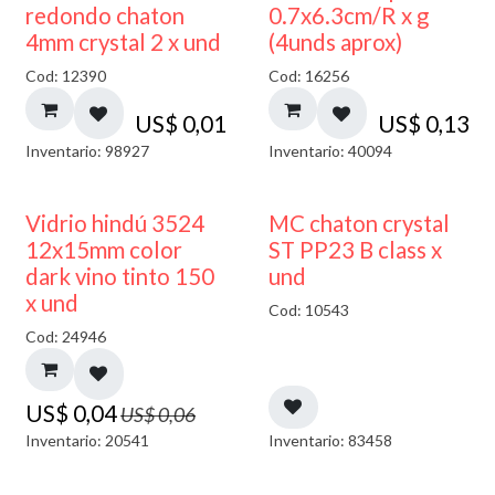
50% DESCUENTO
redondo chaton
0.7x6.3cm/R x g
4mm crystal 2 x und
(4unds aprox)
Cod: 12390
Cod: 16256
US$
0,01
US$
0,13
Inventario: 98927
Inventario: 40094
40% DESCUENTO
Vidrio hindú 3524
MC chaton crystal
12x15mm color
ST PP23 B class x
dark vino tinto 150
und
x und
Cod: 10543
Cod: 24946
US$
0,04
US$
0,06
Inventario: 20541
Inventario: 83458