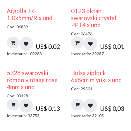
Argolla JR-
0123 oktan
1.0x5mm/R x und
swarovski crystal
PP14 x und
Cod: 06889
Cod: 06476
US$
0,02
US$
0,01
Inventario: 109283
Inventario: 39287
¡NUEVO!
5328 swarovski
Bolsa ziplock
rombo vintage rose
6x8cm miyuki x und
4mm x und
Cod: 29501
Cod: 03198
US$
0,13
US$
0,03
Inventario: 33753
Inventario: 32105