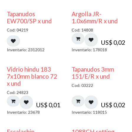
50% DESCUENTO
Tapanudos
Argolla JR-
EW700/SP x und
1.0x6mm/R x und
Cod: 04219
Cod: 14808
US$
0,02
Inventario: 2312012
Inventario: 178018
40% DESCUENTO
Vidrio hindu 183
Tapanudos 3mm
7x10mm blanco 72
151/E/R x und
x und
Cod: 03222
Cod: 24823
US$
0,01
US$
0,02
Inventario: 23678
Inventario: 118015
Escalachin
1088CH setting