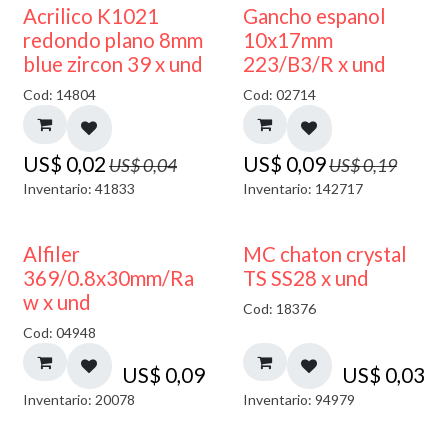
50% DESCUENTO
50% DESCUENTO
Acrilico K1021
Gancho espanol
redondo plano 8mm
10x17mm
blue zircon 39 x und
223/B3/R x und
Cod: 14804
Cod: 02714
US$
0,02
US$
0,09
US$
0,04
US$
0,19
Inventario: 41833
Inventario: 142717
Alfiler
MC chaton crystal
369/0.8x30mm/Ra
TS SS28 x und
w x und
Cod: 18376
Cod: 04948
US$
0,09
US$
0,03
Inventario: 20078
Inventario: 94979