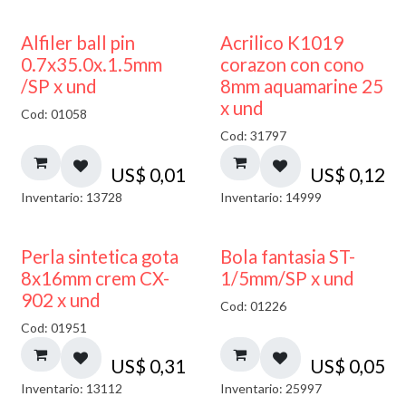
Alfiler ball pin
Acrilico K1019
0.7x35.0x.1.5mm
corazon con cono
/SP x und
8mm aquamarine 25
x und
Cod: 01058
Cod: 31797
US$
0,01
US$
0,12
Inventario: 13728
Inventario: 14999
Perla sintetica gota
Bola fantasia ST-
8x16mm crem CX-
1/5mm/SP x und
902 x und
Cod: 01226
Cod: 01951
US$
0,31
US$
0,05
Inventario: 13112
Inventario: 25997