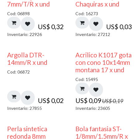
7mm/T/R x und
Chaquiras x und
Cod: 06898
Cod: 16273
US$
0,32
US$
0,03
Inventario: 22926
Inventario: 27212
50% DESCUENTO
Argolla DTR-
Acrilico K1017 gota
14mm/R x und
con cono 10x14mm
montana 17 x und
Cod: 06872
Cod: 15495
US$
0,02
US$
0,09
US$
0,19
Inventario: 27855
Inventario: 23605
Perla sintetica
Bola fantasia ST-
redonda 8mm
1/8mm/1.5mm/R x