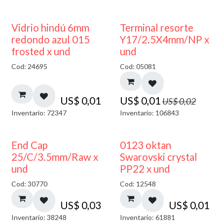
40% DESCUENTO
50% DESCUENTO
Vidrio hindú 6mm
Terminal resorte
redondo azul 015
Y17/2.5X4mm/NP x
frosted x und
und
Cod: 24695
Cod: 05081
US$
0,01
US$
0,01
US$
0,02
Inventario: 72347
Inventario: 106843
End Cap
0123 oktan
25/C/3.5mm/Raw x
Swarovski crystal
und
PP22 x und
Cod: 30770
Cod: 12548
US$
0,03
US$
0,01
Inventario: 38248
Inventario: 61881