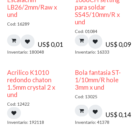
LB26/2mm/Raw x
para soldar
und
SS45/10mm/R x
und
Cod: 16289
Cod: 01084
US$
0,01
US$
0,09
Inventario: 180048
Inventario: 16333
50% DESCUENTO
Acrilico K1010
Bola fantasia ST-
redondo chaton
1/10mm/R hole
1.5mm crystal 2 x
3mm x und
und
Cod: 13025
Cod: 12422
US$
0,14
Inventario: 192118
Inventario: 41378