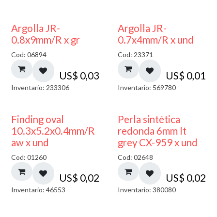
Argolla JR-
Argolla JR-
0.8x9mm/R x gr
0.7x4mm/R x und
Cod: 06894
Cod: 23371
US$
0,03
US$
0,01
Inventario: 233306
Inventario: 569780
Finding oval
Perla sintética
10.3x5.2x0.4mm/R
redonda 6mm lt
aw x und
grey CX-959 x und
Cod: 01260
Cod: 02648
US$
0,02
US$
0,02
Inventario: 46553
Inventario: 380080