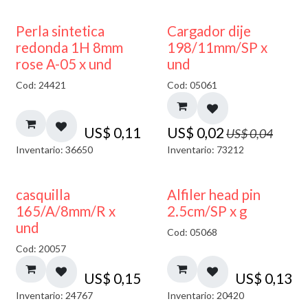
50% DESCUENTO
Perla sintetica
Cargador dije
redonda 1H 8mm
198/11mm/SP x
rose A-05 x und
und
Cod: 24421
Cod: 05061
US$
0,11
US$
0,02
US$
0,04
Inventario: 36650
Inventario: 73212
casquilla
Alfiler head pin
165/A/8mm/R x
2.5cm/SP x g
und
Cod: 05068
Cod: 20057
US$
0,15
US$
0,13
Inventario: 24767
Inventario: 20420