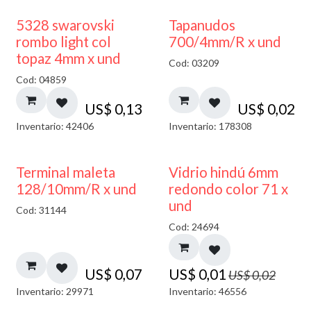
5328 swarovski
Tapanudos
rombo light col
700/4mm/R x und
topaz 4mm x und
Cod: 03209
Cod: 04859
US$
0,13
US$
0,02
Inventario: 42406
Inventario: 178308
40% DESCUENTO
Terminal maleta
Vidrio hindú 6mm
128/10mm/R x und
redondo color 71 x
und
Cod: 31144
Cod: 24694
US$
0,07
US$
0,01
US$
0,02
Inventario: 29971
Inventario: 46556