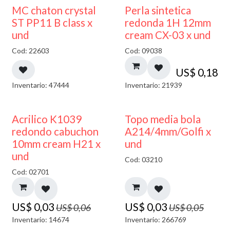
MC chaton crystal
Perla sintetica
ST PP11 B class x
redonda 1H 12mm
und
cream CX-03 x und
Cod: 22603
Cod: 09038
US$
0,18
Inventario: 47444
Inventario: 21939
50% DESCUENTO
40% DESCUENTO
Acrilico K1039
Topo media bola
redondo cabuchon
A214/4mm/Golfi x
10mm cream H21 x
und
und
Cod: 03210
Cod: 02701
US$
0,03
US$
0,03
US$
0,06
US$
0,05
Inventario: 14674
Inventario: 266769