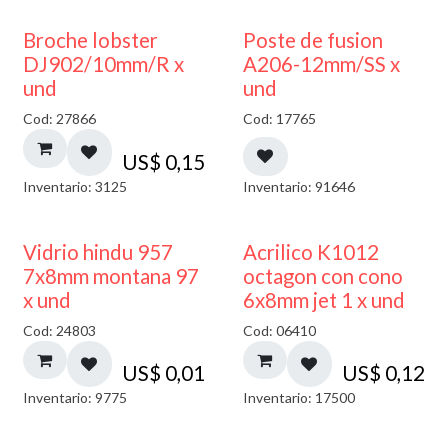
Broche lobster
Poste de fusion
DJ902/10mm/R x
A206-12mm/SS x
und
und
Cod: 27866
Cod: 17765
US$
0,15
Inventario: 3125
Inventario: 91646
40% DESCUENTO
Vidrio hindu 957
Acrilico K1012
7x8mm montana 97
octagon con cono
x und
6x8mm jet 1 x und
Cod: 24803
Cod: 06410
US$
0,01
US$
0,12
Inventario: 9775
Inventario: 17500