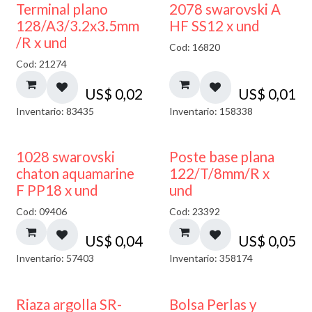
Terminal plano
2078 swarovski A
128/A3/3.2x3.5mm
HF SS12 x und
/R x und
Cod: 16820
Cod: 21274
US$
0,02
US$
0,01
Inventario: 83435
Inventario: 158338
1028 swarovski
Poste base plana
chaton aquamarine
122/T/8mm/R x
F PP18 x und
und
Cod: 09406
Cod: 23392
US$
0,04
US$
0,05
Inventario: 57403
Inventario: 358174
Riaza argolla SR-
Bolsa Perlas y