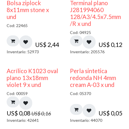
¡NUEVO!
Bolsa ziplock
Terminal plano
8x11mm stone x
J281994060
und
128/A3/4.5x7.5mm
/R x und
Cod: 22465
Cod: 04925
US$
2,44
US$
0,12
Inventario: 52973
Inventario: 205576
50% DESCUENTO
Acrílico K1023 oval
Perla sintetica
plano 13x18mm
redonda NH 4mm
violet 9 x und
cream A-03 x und
Cod: 00059
Cod: 05370
US$
0,08
US$
0,05
US$
0,16
Inventario: 42641
Inventario: 44070