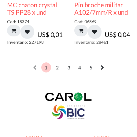
MC chaton crystal
Pin broche militar
TS PP28 x und
A102/7mm/R x und
Cod: 18374
Cod: 06869
US$
0,01
US$
0,04
Inventario: 227198
Inventario: 28461
1
2
3
4
5