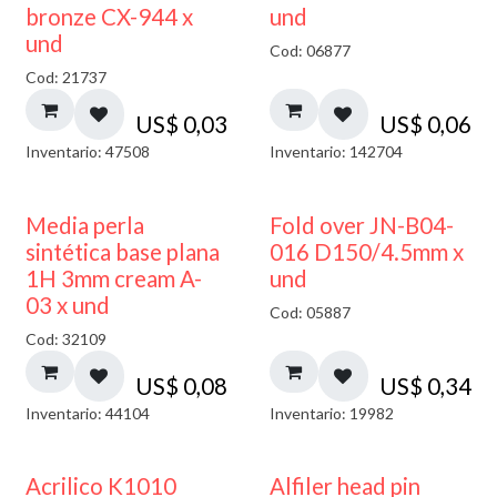
bronze CX-944 x
und
und
Cod: 06877
Cod: 21737
US$
0,03
US$
0,06
Inventario: 47508
Inventario: 142704
Media perla
Fold over JN-B04-
sintética base plana
016 D150/4.5mm x
1H 3mm cream A-
und
03 x und
Cod: 05887
Cod: 32109
US$
0,08
US$
0,34
Inventario: 44104
Inventario: 19982
Acrilico K1010
Alfiler head pin