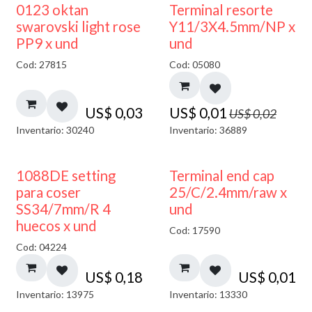
50% DESCUENTO
0123 oktan
Terminal resorte
swarovski light rose
Y11/3X4.5mm/NP x
PP9 x und
und
Cod: 27815
Cod: 05080
US$
0,03
US$
0,01
US$
0,02
Inventario: 30240
Inventario: 36889
1088DE setting
Terminal end cap
para coser
25/C/2.4mm/raw x
SS34/7mm/R 4
und
huecos x und
Cod: 17590
Cod: 04224
US$
0,18
US$
0,01
Inventario: 13975
Inventario: 13330