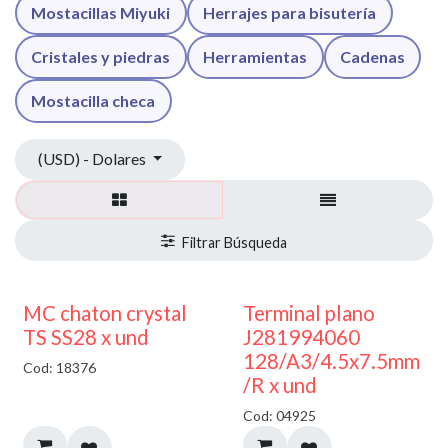
Mostacillas Miyuki
Herrajes para bisutería
Cristales y piedras
Herramientas
Cadenas
Mostacilla checa
(USD) - Dolares
MC chaton crystal
Terminal plano
TS SS28 x und
J281994060
128/A3/4.5x7.5mm
Cod: 18376
/R x und
Cod: 04925