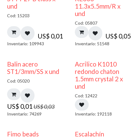
und
11.3x5.5mm/R x
und
Cod: 15203
Cod: 05807
US$
0,01
US$
0,05
Inventario: 109943
Inventario: 51548
50% DESCUENTO
50% DESCUENTO
Balin acero
Acrilico K1010
ST1/3mm/SS x und
redondo chaton
1.5mm crystal 2 x
Cod: 05020
und
Cod: 12422
US$
0,01
US$
0,03
Inventario: 74269
Inventario: 192118
Fimo beads
Escalachín