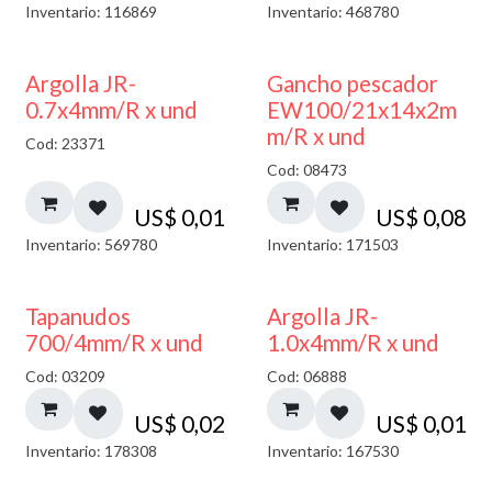
Inventario: 116869
Inventario: 468780
Argolla JR-
Gancho pescador
0.7x4mm/R x und
EW100/21x14x2m
m/R x und
Cod: 23371
Cod: 08473
US$
0,01
US$
0,08
Inventario: 569780
Inventario: 171503
Tapanudos
Argolla JR-
700/4mm/R x und
1.0x4mm/R x und
Cod: 03209
Cod: 06888
US$
0,02
US$
0,01
Inventario: 178308
Inventario: 167530