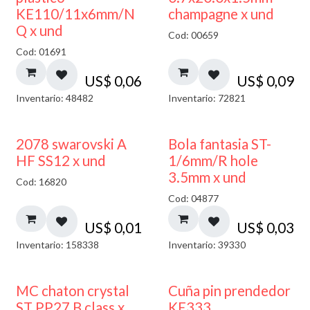
KE110/11x6mm/N
champagne x und
Q x und
Cod: 00659
Cod: 01691
US$
0,06
US$
0,09
Inventario: 48482
Inventario: 72821
2078 swarovski A
Bola fantasia ST-
HF SS12 x und
1/6mm/R hole
3.5mm x und
Cod: 16820
Cod: 04877
US$
0,01
US$
0,03
Inventario: 158338
Inventario: 39330
MC chaton crystal
Cuña pin prendedor
ST PP27 B class x
KE333