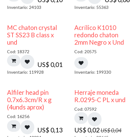
Inventario: 24103
Inventario: 55363
50% DESCUENTO
MC chaton crystal
Acrílico K1010
ST SS23 B class x
redondo chaton
und
2mm Negro x Und
Cod: 18372
Cod: 20575
US$
0,01
Inventario: 119928
Inventario: 199330
50% DESCUENTO
Alfiler head pin
Herraje moneda
0.7x6.3cm/R x g
R.0295-C PL x und
(4unds aprox)
Cod: 07592
Cod: 16256
US$
0,13
US$
0,02
US$
0,04