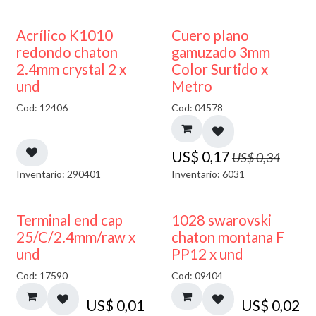
50% DESCUENTO
50% DESCUENTO
Acrílico K1010
Cuero plano
redondo chaton
gamuzado 3mm
2.4mm crystal 2 x
Color Surtido x
und
Metro
Cod: 12406
Cod: 04578
US$
0,17
US$
0,34
Inventario: 290401
Inventario: 6031
Terminal end cap
1028 swarovski
25/C/2.4mm/raw x
chaton montana F
und
PP12 x und
Cod: 17590
Cod: 09404
US$
0,01
US$
0,02