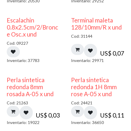
Inventario: 20530
Inventario: 29252
Escalachin
Terminal maleta
0.8x2.5cm/2/Bronc
128/10mm/R x und
e Osc.x und
Cod: 31144
Cod: 09227
US$
0,07
Inventario: 37783
Inventario: 29971
Perla sintetica
Perla sintetica
redonda 8mm
redonda 1H 8mm
rosada A-05 x und
rose A-05 x und
Cod: 21263
Cod: 24421
US$
0,03
US$
0,11
Inventario: 19022
Inventario: 36650