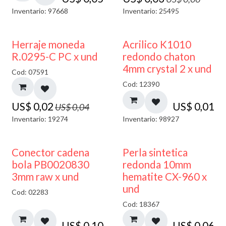
Inventario: 97668
Inventario: 25495
50% DESCUENTO
50% DESCUENTO
Herraje moneda
Acrilico K1010
R.0295-C PC x und
redondo chaton
4mm crystal 2 x und
Cod: 07591
Cod: 12390
US$
0,02
US$
0,01
US$
0,04
Inventario: 19274
Inventario: 98927
Conector cadena
Perla sintetica
bola PB0020830
redonda 10mm
3mm raw x und
hematite CX-960 x
und
Cod: 02283
Cod: 18367
US$
0,10
US$
0,06