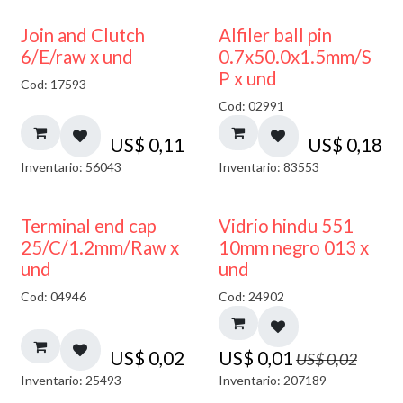
Join and Clutch
Alfiler ball pin
6/E/raw x und
0.7x50.0x1.5mm/S
P x und
Cod: 17593
Cod: 02991
US$
0,11
US$
0,18
Inventario: 56043
Inventario: 83553
40% DESCUENTO
Terminal end cap
Vidrio hindu 551
25/C/1.2mm/Raw x
10mm negro 013 x
und
und
Cod: 04946
Cod: 24902
US$
0,02
US$
0,01
US$
0,02
Inventario: 25493
Inventario: 207189