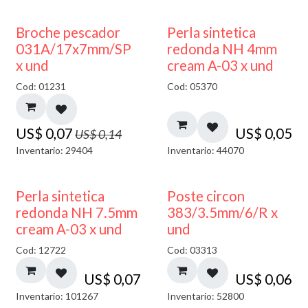
50% DESCUENTO
Broche pescador
Perla sintetica
031A/17x7mm/SP
redonda NH 4mm
x und
cream A-03 x und
Cod: 01231
Cod: 05370
US$
0,07
US$
0,05
US$
0,14
Inventario: 29404
Inventario: 44070
Perla sintetica
Poste circon
redonda NH 7.5mm
383/3.5mm/6/R x
cream A-03 x und
und
Cod: 12722
Cod: 03313
US$
0,07
US$
0,06
Inventario: 101267
Inventario: 52800