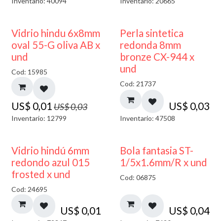
Inventario: 40094
Inventario: 20665
50% DESCUENTO
Vidrio hindu 6x8mm
Perla sintetica
oval 55-G oliva AB x
redonda 8mm
und
bronze CX-944 x
und
Cod: 15985
Cod: 21737
US$
0,01
US$
0,03
US$
0,03
Inventario: 12799
Inventario: 47508
40% DESCUENTO
Vidrio hindú 6mm
Bola fantasia ST-
redondo azul 015
1/5x1.6mm/R x und
frosted x und
Cod: 06875
Cod: 24695
US$
0,01
US$
0,04