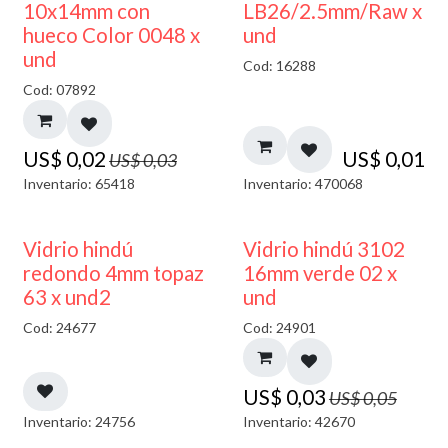
50% DESCUENTO
10x14mm con
LB26/2.5mm/Raw x
hueco Color 0048 x
und
und
Cod: 16288
Cod: 07892
US$
0,02
US$
0,01
US$
0,03
Inventario: 65418
Inventario: 470068
40% DESCUENTO
40% DESCUENTO
Vidrio hindú
Vidrio hindú 3102
redondo 4mm topaz
16mm verde 02 x
63 x und2
und
Cod: 24677
Cod: 24901
US$
0,03
US$
0,05
Inventario: 24756
Inventario: 42670