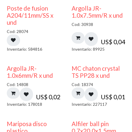
Poste de fusion
Argolla JR-
A204/11mm/SS x
1.0x7.5mm/R x und
und
Cod: 30938
Cod: 28074
US$
0,04
Inventario: 584816
Inventario: 89925
Argolla JR-
MC chaton crystal
1.0x6mm/R x und
TS PP28 x und
Cod: 14808
Cod: 18374
US$
0,02
US$
0,01
Inventario: 178018
Inventario: 227117
Mariposa disco
Alfiler ball pin
plastico
0.7x20.0x1.5mm