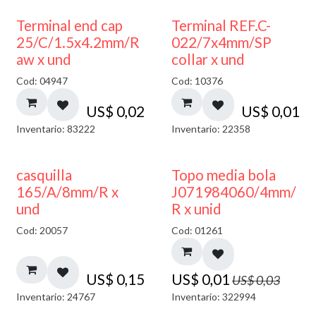
Terminal end cap
Terminal REF.C-
25/C/1.5x4.2mm/R
022/7x4mm/SP
aw x und
collar x und
Cod: 04947
Cod: 10376
US$
0,02
US$
0,01
Inventario: 83222
Inventario: 22358
50% DESCUENTO
casquilla
Topo media bola
165/A/8mm/R x
J071984060/4mm/
und
R x unid
Cod: 20057
Cod: 01261
US$
0,15
US$
0,01
US$
0,03
Inventario: 24767
Inventario: 322994