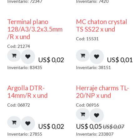
Inventario: 72347
Inventario: 7420
Terminal plano
MC chaton crystal
128/A3/3.2x3.5mm
TS SS22 x und
/R x und
Cod: 15531
Cod: 21274
US$
0,02
US$
0,01
Inventario: 83435
Inventario: 38151
40% DESCUENTO
Argolla DTR-
Herraje charms TL-
14mm/R x und
20/NP x und
Cod: 06872
Cod: 06916
US$
0,02
US$
0,05
US$
0,07
Inventario: 27855
Inventario: 233807