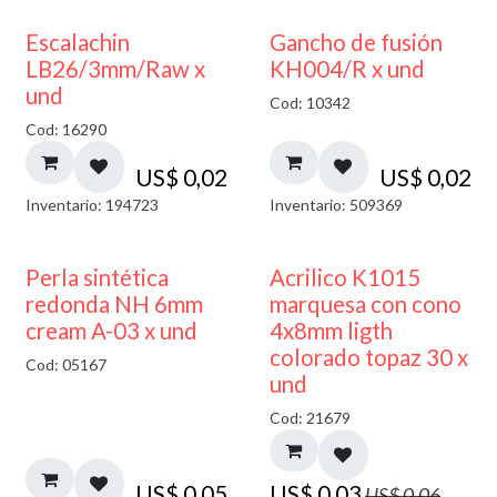
Escalachin
Gancho de fusión
LB26/3mm/Raw x
KH004/R x und
und
Cod: 10342
Cod: 16290
US$
0,02
US$
0,02
Inventario: 194723
Inventario: 509369
50% DESCUENTO
Perla sintética
Acrilico K1015
redonda NH 6mm
marquesa con cono
cream A-03 x und
4x8mm ligth
colorado topaz 30 x
Cod: 05167
und
Cod: 21679
US$
0,05
US$
0,03
US$
0,06