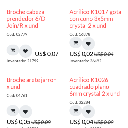
50% DESCUENTO
Broche cabeza
Acrilico K1017 gota
prendedor 6/D
con cono 3x5mm
Join/R x und
crystal 2 x und
Cod: 02779
Cod: 16878
US$
0,07
US$
0,02
US$
0,04
Inventario: 21799
Inventario: 26492
50% DESCUENTO
50% DESCUENTO
Broche arete jarron
Acrilico K1026
x und
cuadrado plano
6mm crystal 2 x und
Cod: 04761
Cod: 32284
US$
0,05
US$
0,04
US$
0,09
US$
0,09