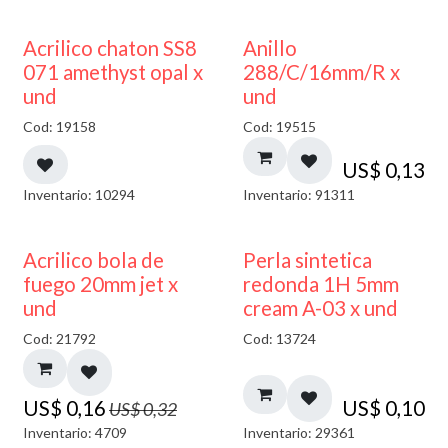
50% DESCUENTO
Acrilico chaton SS8
Anillo
071 amethyst opal x
288/C/16mm/R x
und
und
Cod: 19158
Cod: 19515
US$
0,13
Inventario: 10294
Inventario: 91311
50% DESCUENTO
Acrilico bola de
Perla sintetica
fuego 20mm jet x
redonda 1H 5mm
und
cream A-03 x und
Cod: 21792
Cod: 13724
US$
0,16
US$
0,10
US$
0,32
Inventario: 4709
Inventario: 29361