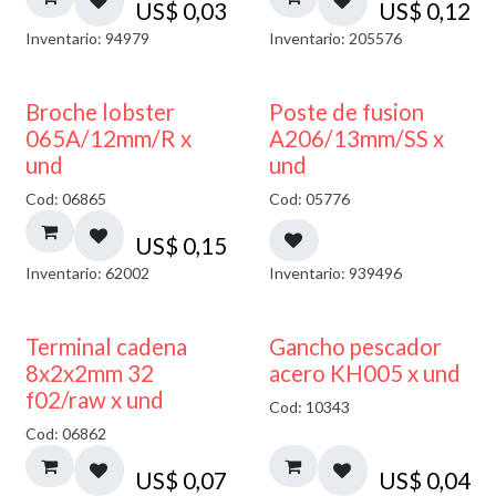
US$
0,03
US$
0,12
Inventario: 94979
Inventario: 205576
Broche lobster
Poste de fusion
065A/12mm/R x
A206/13mm/SS x
und
und
Cod: 06865
Cod: 05776
US$
0,15
Inventario: 62002
Inventario: 939496
Terminal cadena
Gancho pescador
8x2x2mm 32
acero KH005 x und
f02/raw x und
Cod: 10343
Cod: 06862
US$
0,07
US$
0,04