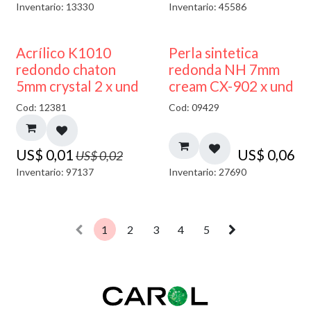
Inventario: 13330
Inventario: 45586
50% DESCUENTO
Acrílico K1010
Perla sintetica
redondo chaton
redonda NH 7mm
5mm crystal 2 x und
cream CX-902 x und
Cod: 12381
Cod: 09429
US$
0,01
US$
0,06
US$
0,02
Inventario: 97137
Inventario: 27690
1
2
3
4
5