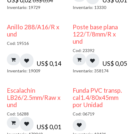
US$
0,04
Inventario: 19729
Inventario: 13330
Anillo 288/A16/R x
Poste base plana
und
122/T/8mm/R x
und
Cod: 19516
Cod: 23392
US$
0,14
US$
0,05
Inventario: 19009
Inventario: 358174
Escalachín
Funda PVC transp.
LB26/2.5mm/Raw x
cal1.4/80x45mm
und
por Unidad
Cod: 16288
Cod: 06719
US$
0,01