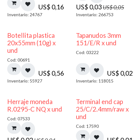
US$
0,16
US$
0,03
US$
0,05
Inventario: 24767
Inventario: 266753
Botellita plastica
Tapanudos 3mm
20x55mm (10g) x
151/E/R x und
und
Cod: 03222
Cod: 00691
US$
0,56
US$
0,02
Inventario: 55927
Inventario: 118015
50% DESCUENTO
Herraje moneda
Terminal end cap
R.0295-C NQ x und
25/C/2.4mm/raw x
und
Cod: 07533
Cod: 17590
US$
0,02
US$
0,01