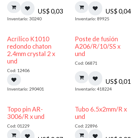
US$
0,03
US$
0,04
Inventario: 30240
Inventario: 89925
50% DESCUENTO
Acrílico K1010
Poste de fusión
redondo chaton
A206/R/10/SS x
2.4mm crystal 2 x
und
und
Cod: 06871
Cod: 12406
US$
0,01
Inventario: 290401
Inventario: 418224
Topo pin AR-
Tubo 6.5x2mm/R x
3006/R x und
und
Cod: 01229
Cod: 22896