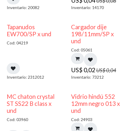
US$
0,04
US$
0,08
Inventario: 20082
Inventario: 14170
50% DESCUENTO
50% DESCUENTO
Tapanudos
Cargador dije
EW700/SP x und
198/11mm/SP x
und
Cod: 04219
Cod: 05061
US$
0,02
US$
0,04
Inventario: 2312012
Inventario: 73212
40% DESCUENTO
MC chaton crystal
Vidrio hindú 552
ST SS22 B class x
12mm negro 013 x
und
und
Cod: 03960
Cod: 24903