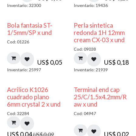
Inventario: 32300
Inventario: 19436
Bola fantasia ST-
Perla sintetica
1/5mm/SP x und
redonda 1H 12mm
cream CX-03 x und
Cod: 01226
Cod: 09038
US$
0,05
US$
0,18
Inventario: 25997
Inventario: 21939
50% DESCUENTO
Acrilico K1026
Terminal end cap
cuadrado plano
25/C/1.5x4.2mm/R
6mm crystal 2 x und
aw x und
Cod: 32284
Cod: 04947
US$
0,04
US$
0,02
US$
0,09