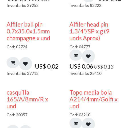
Inventario: 29252
Inventario: 83222
50% DESCUENTO
Alfiler ball pin
Alfiler head pin
0.7x35.0x1.5mm
1.3/4"/SP x g (9
champagne x und
unds Aprox)
Cod: 02724
Cod: 04777
US$
0,02
US$
0,06
US$
0,13
Inventario: 37713
Inventario: 25410
40% DESCUENTO
casquilla
Topo media bola
165/A/8mm/R x
A214/4mm/Golfi x
und
und
Cod: 20057
Cod: 03210