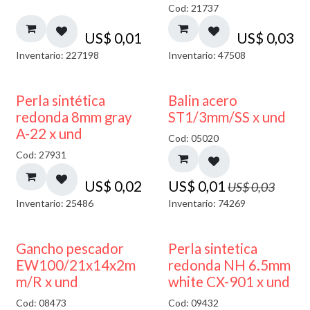
Cod: 21737
US$
0,01
US$
0,03
Inventario: 227198
Inventario: 47508
50% DESCUENTO
Perla sintética
Balin acero
redonda 8mm gray
ST1/3mm/SS x und
A-22 x und
Cod: 05020
Cod: 27931
US$
0,02
US$
0,01
US$
0,03
Inventario: 25486
Inventario: 74269
Gancho pescador
Perla sintetica
EW100/21x14x2m
redonda NH 6.5mm
m/R x und
white CX-901 x und
Cod: 08473
Cod: 09432