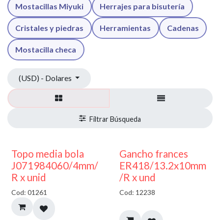
Mostacillas Miyuki
Herrajes para bisutería
Cristales y piedras
Herramientas
Cadenas
Mostacilla checa
(USD) - Dolares
50% DESCUENTO
AGOTADO
Topo media bola
Gancho frances
J071984060/4mm/
ER418/13.2x10mm
R x unid
/R x und
Cod: 01261
Cod: 12238