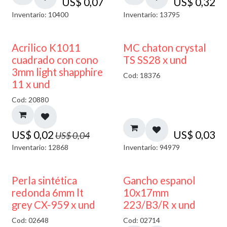
US$
0,07
US$
0,32
Inventario: 10400
Inventario: 13795
50% DESCUENTO
Acrilico K1011
MC chaton crystal
cuadrado con cono
TS SS28 x und
3mm light shapphire
Cod: 18376
11 x und
Cod: 20880
US$
0,02
US$
0,03
US$
0,04
Inventario: 12868
Inventario: 94979
50% DESCUENTO
Perla sintética
Gancho espanol
redonda 6mm lt
10x17mm
grey CX-959 x und
223/B3/R x und
Cod: 02648
Cod: 02714