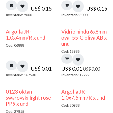
US$
0,15
US$
0,15
Inventario: 9000
Inventario: 8000
50% DESCUENTO
Argolla JR-
Vidrio hindu 6x8mm
1.0x4mm/R x und
oval 55-G oliva AB x
und
Cod: 06888
Cod: 15985
US$
0,01
US$
0,01
US$
0,03
Inventario: 167530
Inventario: 12799
0123 oktan
Argolla JR-
swarovski light rose
1.0x7.5mm/R x und
PP9 x und
Cod: 30938
Cod: 27815