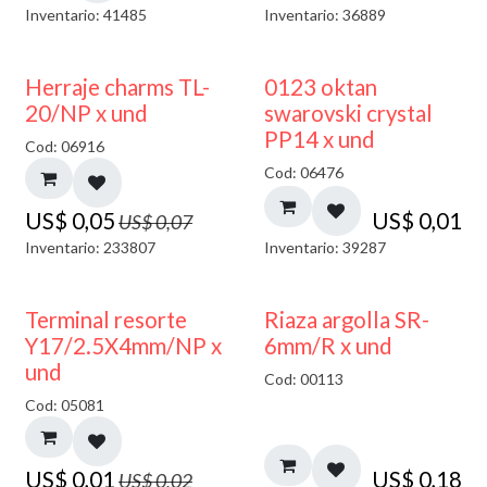
Inventario: 41485
Inventario: 36889
40% DESCUENTO
Herraje charms TL-
0123 oktan
20/NP x und
swarovski crystal
PP14 x und
Cod: 06916
Cod: 06476
US$
0,05
US$
0,01
US$
0,07
Inventario: 233807
Inventario: 39287
50% DESCUENTO
Terminal resorte
Riaza argolla SR-
Y17/2.5X4mm/NP x
6mm/R x und
und
Cod: 00113
Cod: 05081
US$
0,01
US$
0,18
US$
0,02