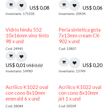
US$
0,08
US$
0,06
Inventario: 171503
Inventario: 20934
40% DESCUENTO
Vidrio hindu 552
Perla sintetica gota
10x16mm vino tinto
7x13mm cream CX-
98 x und
902 x und
Cod: 24945
Cod: 13807
US$
0,01
US$
0,20
US$
0,02
Inventario: 14980
Inventario: 13749
Acrilico K1022 oval
Acrilico K1022 oval
con cono 8x10mm
con cono 8x10mm
emerald 6 x und
jet 1 x und
Cod: 28044
Cod: 03509