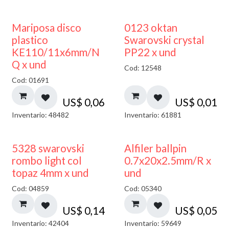
Mariposa disco
0123 oktan
plastico
Swarovski crystal
KE110/11x6mm/N
PP22 x und
Q x und
Cod: 12548
Cod: 01691
US$
0,06
US$
0,01
Inventario: 48482
Inventario: 61881
5328 swarovski
Alfiler ballpin
rombo light col
0.7x20x2.5mm/R x
topaz 4mm x und
und
Cod: 04859
Cod: 05340
US$
0,14
US$
0,05
Inventario: 42404
Inventario: 59649