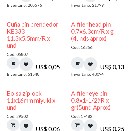
Inventario: 205576
Inventario: 21799
Cuña pin prendedor
Alfiler head pin
KE333
0.7x6.3cm/R x g
11.3x5.5mm/R x
(4unds aprox)
und
Cod: 16256
Cod: 05807
US$
0,05
US$
0,13
Inventario: 51548
Inventario: 40094
¡NUEVO!
Bolsa ziplock
Alfiler eye pin
11x16mm miyuki x
0.8x1-1/2'/R x
und
gr(5und Aprox)
Cod: 29502
Cod: 17482
US$
0,06
US$
0,25