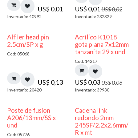
US$
0,01
US$
0,01
US$
0,02
Inventario: 40992
Inventario: 232329
50% DESCUENTO
Alfiler head pin
Acrílico K1018
2.5cm/SP x g
gota plana 7x12mm
tanzanite 29 x und
Cod: 05068
Cod: 14217
US$
0,13
US$
0,03
US$
0,06
Inventario: 20420
Inventario: 39930
Poste de fusion
Cadena link
A206/13mm/SS x
redondo 2mm
und
245SF/2.2x2.6mm/
R x mt
Cod: 05776