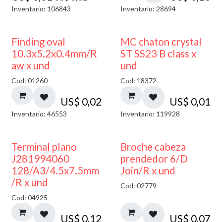
Inventario: 106843
Inventario: 28694
Finding oval
MC chaton crystal
10.3x5.2x0.4mm/R
ST SS23 B class x
aw x und
und
Cod: 01260
Cod: 18372
US$
0,02
US$
0,01
Inventario: 46553
Inventario: 119928
Terminal plano
Broche cabeza
J281994060
prendedor 6/D
128/A3/4.5x7.5mm
Join/R x und
/R x und
Cod: 02779
Cod: 04925
US$
0,12
US$
0,07