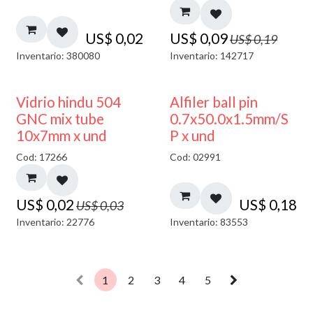
US$
0,02
US$
0,09
US$
0,19
Inventario: 380080
Inventario: 142717
40% DESCUENTO
Vidrio hindu 504
Alfiler ball pin
GNC mix tube
0.7x50.0x1.5mm/S
10x7mm x und
P x und
Cod: 17266
Cod: 02991
US$
0,02
US$
0,18
US$
0,03
Inventario: 22776
Inventario: 83553
1
2
3
4
5