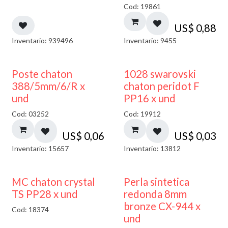
Cod: 19861
US$
0,88
Inventario: 939496
Inventario: 9455
Poste chaton
1028 swarovski
388/5mm/6/R x
chaton peridot F
und
PP16 x und
Cod: 03252
Cod: 19912
US$
0,06
US$
0,03
Inventario: 15657
Inventario: 13812
MC chaton crystal
Perla sintetica
TS PP28 x und
redonda 8mm
bronze CX-944 x
Cod: 18374
und