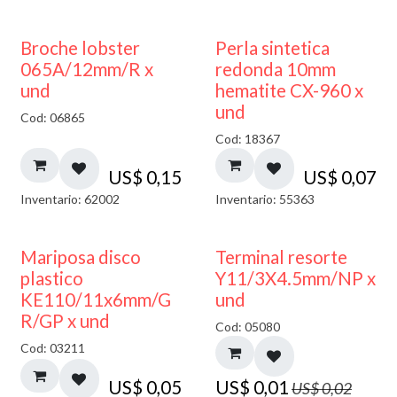
Broche lobster
Perla sintetica
065A/12mm/R x
redonda 10mm
und
hematite CX-960 x
und
Cod: 06865
Cod: 18367
US$
0,15
US$
0,07
Inventario: 62002
Inventario: 55363
50% DESCUENTO
Mariposa disco
Terminal resorte
plastico
Y11/3X4.5mm/NP x
KE110/11x6mm/G
und
R/GP x und
Cod: 05080
Cod: 03211
US$
0,05
US$
0,01
US$
0,02