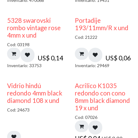
Inventario: 470068
Inventario: 19431
5328 swarovski
Portadije
rombo vintage rose
193/11mm/R x und
4mm x und
Cod: 21222
Cod: 03198
US$
0,14
US$
0,06
Inventario: 33753
Inventario: 29469
40% DESCUENTO
50% DESCUENTO
Vidrio hindú
Acrilico K1035
redondo 4mm black
redondo con cono
diamond 108 x und
8mm black diamond
19 x und
Cod: 24673
Cod: 07026