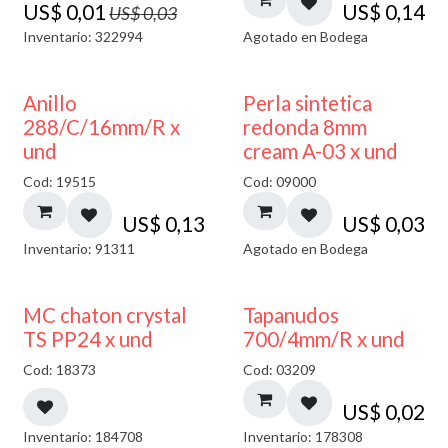
US$
0,01
US$
0,14
US$
0,03
Inventario: 322994
Agotado en Bodega
AGOTADO
Anillo
Perla sintetica
288/C/16mm/R x
redonda 8mm
und
cream A-03 x und
Cod: 19515
Cod: 09000
US$
0,13
US$
0,03
Inventario: 91311
Agotado en Bodega
MC chaton crystal
Tapanudos
TS PP24 x und
700/4mm/R x und
Cod: 18373
Cod: 03209
US$
0,02
Inventario: 184708
Inventario: 178308