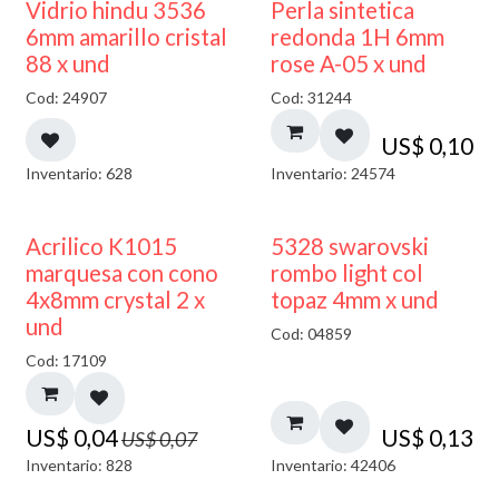
Vidrio hindu 3536
Perla sintetica
6mm amarillo cristal
redonda 1H 6mm
88 x und
rose A-05 x und
Cod: 24907
Cod: 31244
US$
0,10
Inventario: 628
Inventario: 24574
50% DESCUENTO
Acrilico K1015
5328 swarovski
marquesa con cono
rombo light col
4x8mm crystal 2 x
topaz 4mm x und
und
Cod: 04859
Cod: 17109
US$
0,04
US$
0,13
US$
0,07
Inventario: 828
Inventario: 42406