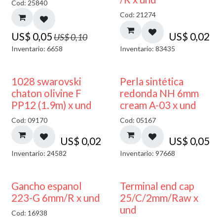
Cod: 25840
Cod: 21274
US$
0,05
US$
0,02
US$
0,10
Inventario: 6658
Inventario: 83435
1028 swarovski
Perla sintética
chaton olivine F
redonda NH 6mm
PP12 (1.9m) x und
cream A-03 x und
Cod: 09170
Cod: 05167
US$
0,02
US$
0,05
Inventario: 24582
Inventario: 97668
Gancho espanol
Terminal end cap
223-G 6mm/R x und
25/C/2mm/Raw x
und
Cod: 16938