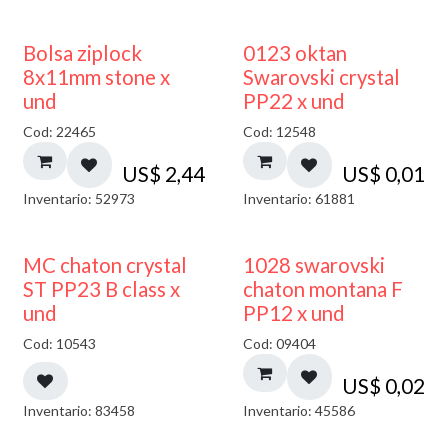
¡NUEVO!
Bolsa ziplock
0123 oktan
8x11mm stone x
Swarovski crystal
und
PP22 x und
Cod: 22465
Cod: 12548
US$
2,44
US$
0,01
Inventario: 52973
Inventario: 61881
MC chaton crystal
1028 swarovski
ST PP23 B class x
chaton montana F
und
PP12 x und
Cod: 10543
Cod: 09404
US$
0,02
Inventario: 83458
Inventario: 45586