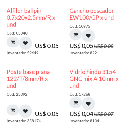
40% DESCUENTO
Alfiler ballpin
Gancho pescador
0.7x20x2.5mm/R x
EW100/GP x und
und
Cod: 10975
Cod: 05340
US$
0,05
US$
0,05
US$
0,08
Inventario: 59649
Inventario: 822
40% DESCUENTO
Poste base plana
Vidrio hindu 3154
122/T/8mm/R x
GNC mix A 10mm x
und
und
Cod: 23392
Cod: 17268
US$
0,05
US$
0,04
US$
0,07
Inventario: 358174
Inventario: 8104