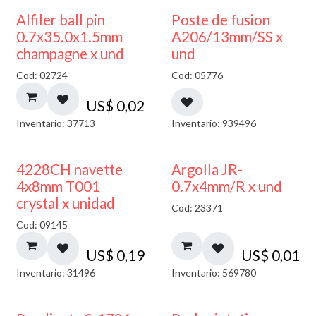
Alfiler ball pin
Poste de fusion
0.7x35.0x1.5mm
A206/13mm/SS x
champagne x und
und
Cod: 02724
Cod: 05776
US$
0,02
Inventario: 37713
Inventario: 939496
4228CH navette
Argolla JR-
4x8mm T001
0.7x4mm/R x und
crystal x unidad
Cod: 23371
Cod: 09145
US$
0,19
US$
0,01
Inventario: 31496
Inventario: 569780