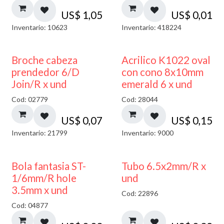
US$
1,05
US$
0,01
Inventario: 10623
Inventario: 418224
Broche cabeza
Acrilico K1022 oval
prendedor 6/D
con cono 8x10mm
Join/R x und
emerald 6 x und
Cod: 02779
Cod: 28044
US$
0,07
US$
0,15
Inventario: 21799
Inventario: 9000
Bola fantasia ST-
Tubo 6.5x2mm/R x
1/6mm/R hole
und
3.5mm x und
Cod: 22896
Cod: 04877