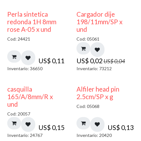
50% DESCUENTO
Perla sintetica
Cargador dije
redonda 1H 8mm
198/11mm/SP x
rose A-05 x und
und
Cod: 24421
Cod: 05061
US$
0,11
US$
0,02
US$
0,04
Inventario: 36650
Inventario: 73212
casquilla
Alfiler head pin
165/A/8mm/R x
2.5cm/SP x g
und
Cod: 05068
Cod: 20057
US$
0,15
US$
0,13
Inventario: 24767
Inventario: 20420