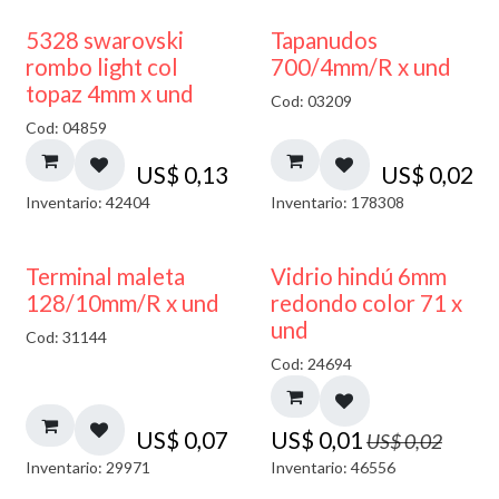
5328 swarovski
Tapanudos
rombo light col
700/4mm/R x und
topaz 4mm x und
Cod: 03209
Cod: 04859
US$
0,13
US$
0,02
Inventario: 42404
Inventario: 178308
40% DESCUENTO
Terminal maleta
Vidrio hindú 6mm
128/10mm/R x und
redondo color 71 x
und
Cod: 31144
Cod: 24694
US$
0,07
US$
0,01
US$
0,02
Inventario: 29971
Inventario: 46556