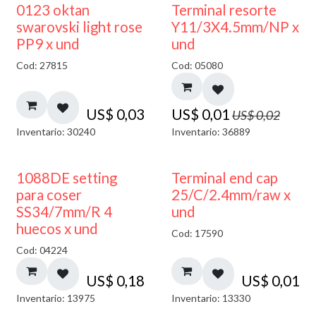
50% DESCUENTO
0123 oktan
Terminal resorte
swarovski light rose
Y11/3X4.5mm/NP x
PP9 x und
und
Cod: 27815
Cod: 05080
US$
0,03
US$
0,01
US$
0,02
Inventario: 30240
Inventario: 36889
1088DE setting
Terminal end cap
para coser
25/C/2.4mm/raw x
SS34/7mm/R 4
und
huecos x und
Cod: 17590
Cod: 04224
US$
0,18
US$
0,01
Inventario: 13975
Inventario: 13330