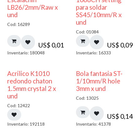
LB26/2mm/Raw x
para soldar
und
SS45/10mm/R x
und
Cod: 16289
Cod: 01084
US$
0,01
US$
0,09
Inventario: 180048
Inventario: 16333
50% DESCUENTO
Acrilico K1010
Bola fantasia ST-
redondo chaton
1/10mm/R hole
1.5mm crystal 2 x
3mm x und
und
Cod: 13025
Cod: 12422
US$
0,14
Inventario: 192118
Inventario: 41378