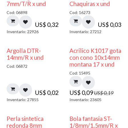
7mm/T/R x und
Chaquiras x und
Cod: 06898
Cod: 16273
US$
0,32
US$
0,03
Inventario: 22926
Inventario: 27212
50% DESCUENTO
Argolla DTR-
Acrilico K1017 gota
14mm/R x und
con cono 10x14mm
montana 17 x und
Cod: 06872
Cod: 15495
US$
0,02
US$
0,09
US$
0,19
Inventario: 27855
Inventario: 23605
Perla sintetica
Bola fantasia ST-
redonda 8mm
1/8mm/1.5mm/R x