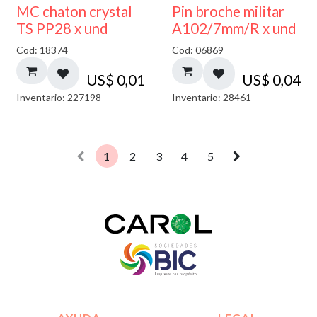
MC chaton crystal
Pin broche militar
TS PP28 x und
A102/7mm/R x und
Cod: 18374
Cod: 06869
US$
0,01
US$
0,04
Inventario: 227198
Inventario: 28461
1
2
3
4
5