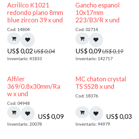
50% DESCUENTO
50% DESCUENTO
Acrilico K1021
Gancho espanol
redondo plano 8mm
10x17mm
blue zircon 39 x und
223/B3/R x und
Cod: 14804
Cod: 02714
US$
0,02
US$
0,09
US$
0,04
US$
0,19
Inventario: 41833
Inventario: 142717
Alfiler
MC chaton crystal
369/0.8x30mm/Ra
TS SS28 x und
w x und
Cod: 18376
Cod: 04948
US$
0,09
US$
0,03
Inventario: 20078
Inventario: 94979