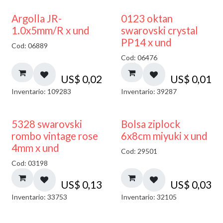
Argolla JR-
0123 oktan
1.0x5mm/R x und
swarovski crystal
PP14 x und
Cod: 06889
Cod: 06476
US$
0,02
US$
0,01
Inventario: 109283
Inventario: 39287
¡NUEVO!
5328 swarovski
Bolsa ziplock
rombo vintage rose
6x8cm miyuki x und
4mm x und
Cod: 29501
Cod: 03198
US$
0,13
US$
0,03
Inventario: 33753
Inventario: 32105