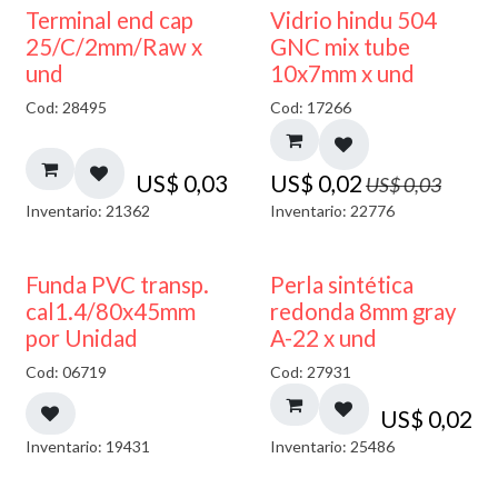
40% DESCUENTO
Terminal end cap
Vidrio hindu 504
25/C/2mm/Raw x
GNC mix tube
und
10x7mm x und
Cod: 28495
Cod: 17266
US$
0,03
US$
0,02
US$
0,03
Inventario: 21362
Inventario: 22776
Funda PVC transp.
Perla sintética
cal1.4/80x45mm
redonda 8mm gray
por Unidad
A-22 x und
Cod: 06719
Cod: 27931
US$
0,02
Inventario: 19431
Inventario: 25486