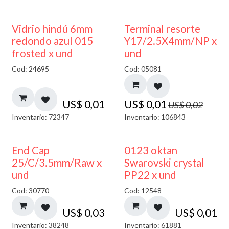
40% DESCUENTO
50% DESCUENTO
Vidrio hindú 6mm
Terminal resorte
redondo azul 015
Y17/2.5X4mm/NP x
frosted x und
und
Cod: 24695
Cod: 05081
US$
0,01
US$
0,01
US$
0,02
Inventario: 72347
Inventario: 106843
End Cap
0123 oktan
25/C/3.5mm/Raw x
Swarovski crystal
und
PP22 x und
Cod: 30770
Cod: 12548
US$
0,03
US$
0,01
Inventario: 38248
Inventario: 61881