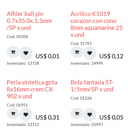
Alfiler ball pin
Acrilico K1019
0.7x35.0x.1.5mm
corazon con cono
/SP x und
8mm aquamarine 25
x und
Cod: 01058
Cod: 31797
US$
0,01
US$
0,12
Inventario: 13728
Inventario: 14999
Perla sintetica gota
Bola fantasia ST-
8x16mm crem CX-
1/5mm/SP x und
902 x und
Cod: 01226
Cod: 01951
US$
0,31
US$
0,05
Inventario: 13112
Inventario: 25997