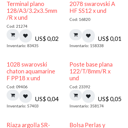
Terminal plano
2078 swarovski A
128/A3/3.2x3.5mm
HF SS12 x und
/R x und
Cod: 16820
Cod: 21274
US$
0,02
US$
0,01
Inventario: 83435
Inventario: 158338
1028 swarovski
Poste base plana
chaton aquamarine
122/T/8mm/R x
F PP18 x und
und
Cod: 09406
Cod: 23392
US$
0,04
US$
0,05
Inventario: 57403
Inventario: 358174
Riaza argolla SR-
Bolsa Perlas y