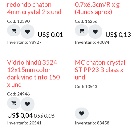
50% DESCUENTO
redondo chaton
0.7x6.3cm/R x g
4mm crystal 2 x und
(4unds aprox)
Cod: 12390
Cod: 16256
US$
0,01
US$
0,13
Inventario: 98927
Inventario: 40094
40% DESCUENTO
Vidrio hindú 3524
MC chaton crystal
12x15mm color
ST PP23 B class x
dark vino tinto 150
und
x und
Cod: 10543
Cod: 24946
US$
0,04
US$
0,06
Inventario: 20541
Inventario: 83458