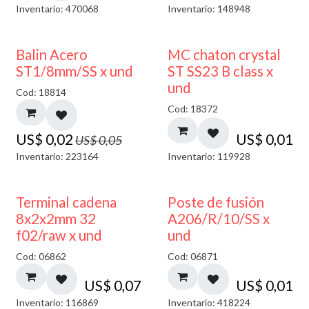
Inventario: 470068
Inventario: 148948
50% DESCUENTO
Balin Acero
MC chaton crystal
ST1/8mm/SS x und
ST SS23 B class x
und
Cod: 18814
Cod: 18372
US$
0,02
US$
0,01
US$
0,05
Inventario: 223164
Inventario: 119928
Terminal cadena
Poste de fusión
8x2x2mm 32
A206/R/10/SS x
f02/raw x und
und
Cod: 06862
Cod: 06871
US$
0,07
US$
0,01
Inventario: 116869
Inventario: 418224