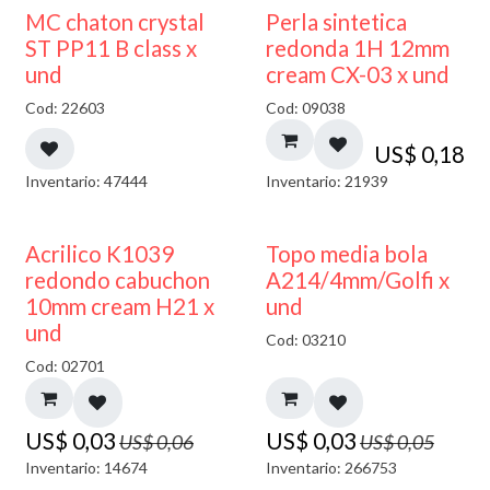
MC chaton crystal
Perla sintetica
ST PP11 B class x
redonda 1H 12mm
und
cream CX-03 x und
Cod: 22603
Cod: 09038
US$
0,18
Inventario: 47444
Inventario: 21939
50% DESCUENTO
40% DESCUENTO
Acrilico K1039
Topo media bola
redondo cabuchon
A214/4mm/Golfi x
10mm cream H21 x
und
und
Cod: 03210
Cod: 02701
US$
0,03
US$
0,03
US$
0,06
US$
0,05
Inventario: 14674
Inventario: 266753