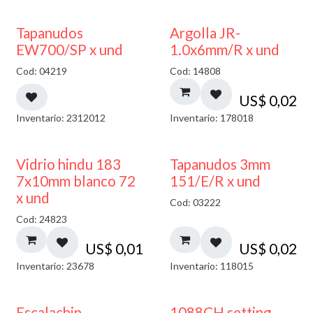
50% DESCUENTO
Tapanudos
Argolla JR-
EW700/SP x und
1.0x6mm/R x und
Cod: 04219
Cod: 14808
US$
0,02
Inventario: 2312012
Inventario: 178018
40% DESCUENTO
Vidrio hindu 183
Tapanudos 3mm
7x10mm blanco 72
151/E/R x und
x und
Cod: 03222
Cod: 24823
US$
0,01
US$
0,02
Inventario: 23678
Inventario: 118015
Escalachin
1088CH setting