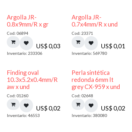
Argolla JR-
Argolla JR-
0.8x9mm/R x gr
0.7x4mm/R x und
Cod: 06894
Cod: 23371
US$
0,03
US$
0,01
Inventario: 233306
Inventario: 569780
Finding oval
Perla sintética
10.3x5.2x0.4mm/R
redonda 6mm lt
aw x und
grey CX-959 x und
Cod: 01260
Cod: 02648
US$
0,02
US$
0,02
Inventario: 46553
Inventario: 380080