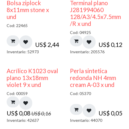
¡NUEVO!
Bolsa ziplock
Terminal plano
8x11mm stone x
J281994060
und
128/A3/4.5x7.5mm
/R x und
Cod: 22465
Cod: 04925
US$
2,44
US$
0,12
Inventario: 52973
Inventario: 205576
50% DESCUENTO
Acrílico K1023 oval
Perla sintetica
plano 13x18mm
redonda NH 4mm
violet 9 x und
cream A-03 x und
Cod: 00059
Cod: 05370
US$
0,08
US$
0,05
US$
0,16
Inventario: 42637
Inventario: 44070