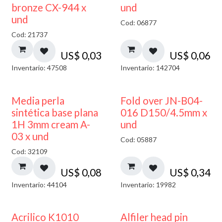
bronze CX-944 x
und
und
Cod: 06877
Cod: 21737
US$
0,03
US$
0,06
Inventario: 47508
Inventario: 142704
Media perla
Fold over JN-B04-
sintética base plana
016 D150/4.5mm x
1H 3mm cream A-
und
03 x und
Cod: 05887
Cod: 32109
US$
0,08
US$
0,34
Inventario: 44104
Inventario: 19982
Acrilico K1010
Alfiler head pin