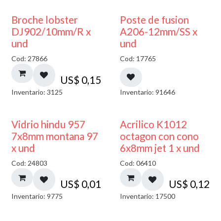
Broche lobster
Poste de fusion
DJ902/10mm/R x
A206-12mm/SS x
und
und
Cod: 27866
Cod: 17765
US$
0,15
Inventario: 3125
Inventario: 91646
40% DESCUENTO
Vidrio hindu 957
Acrilico K1012
7x8mm montana 97
octagon con cono
x und
6x8mm jet 1 x und
Cod: 24803
Cod: 06410
US$
0,01
US$
0,12
Inventario: 9775
Inventario: 17500