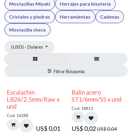
Mostacillas Miyuki
Herrajes para bisutería
Cristales y piedras
Herramientas
Cadenas
Mostacilla checa
(USD) - Dolares
50% DESCUENTO
Escalachín
Balin acero
LB26/2.5mm/Raw x
ST1/6mm/SS x und
und
Cod: 18813
Cod: 16288
US$
0,01
US$
0,02
US$
0,04