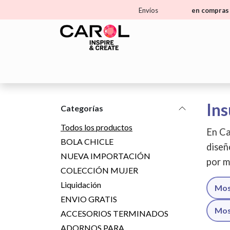
Ir al contenido
Envíos
en compras 
Home
Tienda
Aprende
Ma
Ins
Categorías
Todos los productos
En Ca
BOLA CHICLE
diseñ
NUEVA IMPORTACIÓN
por m
COLECCIÓN MUJER
Liquidación
Mos
ENVIO GRATIS
Mos
ACCESORIOS TERMINADOS
ADORNOS PARA