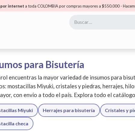
por internet
a toda COLOMBIA por compras mayores a $550.000 - Hacemo
yoristas
Puntos Carol
Mis Puntos
Comunidad
umos para Bisutería
rol encuentras la mayor variedad de insumos para bisut
os: mostacillas Miyuki, cristales y piedras, herrajes, hil
ayor, con envío a todo el país. Explora todo el catálog
tacillas Miyuki
Herrajes para bisutería
Cristales y p
tacilla checa