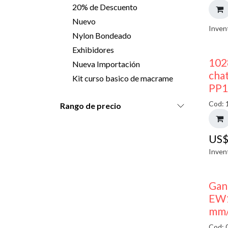
20% de Descuento
Nuevo
Inven
Nylon Bondeado
Exhibidores
102
Nueva Importación
chat
Kit curso basico de macrame
PP1
Cod: 
Rango de precio
US
Inven
Gan
EW1
mm/
Cod: 