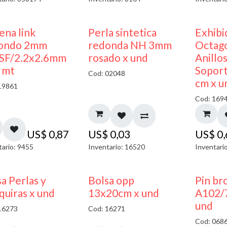
ena link
Perla sintetica
Exhibi
ondo 2mm
redonda NH 3mm
Octago
SF/2.2x2.6mm
rosado x und
Anillo
x mt
Soport
Cod: 02048
cm x u
19861
Cod: 169
US$
0,87
US$
0,03
US$
0
tario: 9455
Inventario: 16520
Inventari
a Perlas y
Bolsa opp
Pin br
quiras x und
13x20cm x und
A102/
und
16273
Cod: 16271
Cod: 068