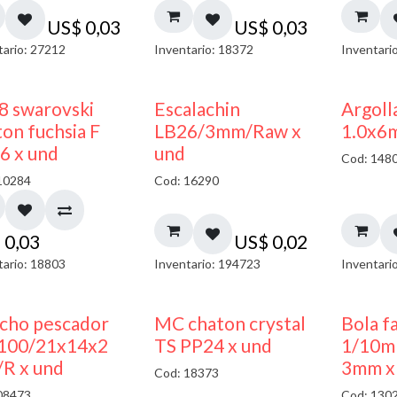
US$
0,03
US$
0,03
tario: 27212
Inventario: 18372
Inventari
8 swarovski
Escalachin
Argoll
on fuchsia F
LB26/3mm/Raw x
1.0x6
6 x und
und
Cod: 148
10284
Cod: 16290
$
0,03
US$
0,02
tario: 18803
Inventario: 194723
Inventari
cho pescador
MC chaton crystal
Bola f
00/21x14x2
TS PP24 x und
1/10m
R x und
3mm x
Cod: 18373
08473
Cod: 130