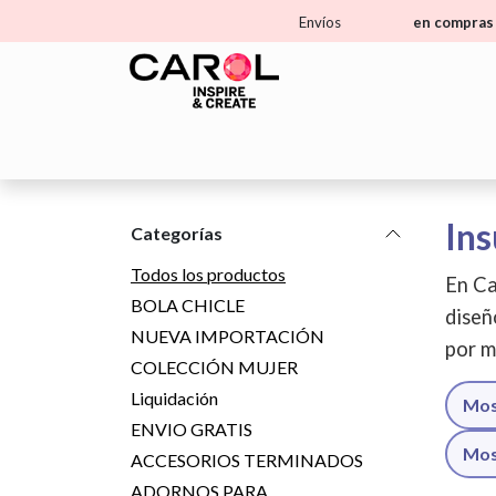
Ir al contenido
Envíos
en compras 
Home
Tienda
Aprende
Ma
Ins
Categorías
Todos los productos
En Ca
BOLA CHICLE
diseñ
NUEVA IMPORTACIÓN
por m
COLECCIÓN MUJER
Liquidación
Mos
ENVIO GRATIS
Mos
ACCESORIOS TERMINADOS
ADORNOS PARA