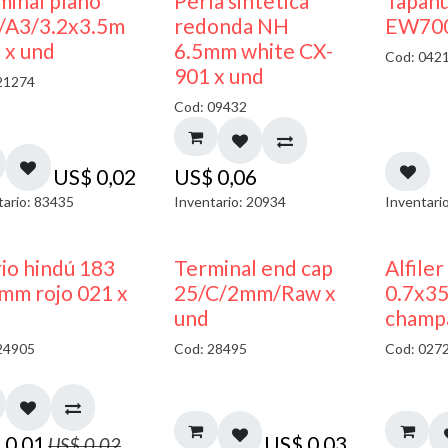
minal plano
Perla sintetica
Tapan
/A3/3.2x3.5m
redonda NH
EW700
 x und
6.5mm white CX-
Cod: 042
901 x und
21274
Cod: 09432
US$
0,02
US$
0,06
tario: 83435
Inventario: 20934
Inventari
40% DESCUENTO
rio hindú 183
Terminal end cap
Alfiler
mm rojo 021 x
25/C/2mm/Raw x
0.7x3
und
champ
24905
Cod: 28495
Cod: 027
$
0,01
US$
0,03
US$
0,02