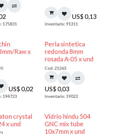
,02
US$
0,13
o: 175831
Inventario: 91311
chin
Perla sintetica
3mm/Raw x
redonda 8mm
rosada A-05 x und
90
Cod: 21263
US$
0,02
US$
0,03
o: 194723
Inventario: 19022
40% DESCUENTO
ton crystal
Vidrio hindu 504
4 x und
GNC mix tube
10x7mm x und
73