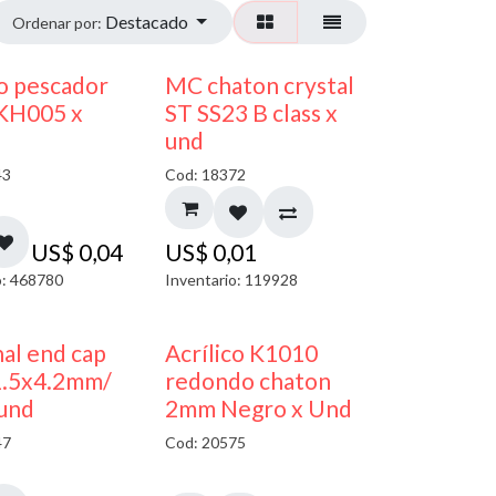
Destacado
Ordenar por:
o pescador
MC chaton crystal
 KH005 x
ST SS23 B class x
und
43
Cod: 18372
US$
0,04
US$
0,01
o: 468780
Inventario: 119928
50% DESCUENTO
al end cap
Acrílico K1010
1.5x4.2mm/
redondo chaton
 und
2mm Negro x Und
47
Cod: 20575