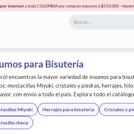
por internet
a toda COLOMBIA por compras mayores a $550.000 - Hacemo
yoristas
Puntos Carol
Mis Puntos
Comunidad
umos para Bisutería
rol encuentras la mayor variedad de insumos para bisut
os: mostacillas Miyuki, cristales y piedras, herrajes, hil
ayor, con envío a todo el país. Explora todo el catálog
tacillas Miyuki
Herrajes para bisutería
Cristales y p
tacilla checa