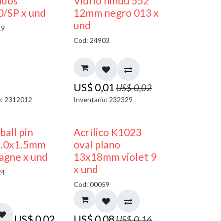
50% DESCUENTO
40% DESCUENTO
udos
Vidrio hindú 552
/SP x und
12mm negro 013 x
und
19
Cod: 24903
US$
0,01
US$
0,02
o: 2312012
Inventario: 232329
50% DESCUENTO
 ball pin
Acrílico K1023
5.0x1.5mm
oval plano
agne x und
13x18mm violet 9
x und
24
Cod: 00059
US$
0,02
US$
0,08
US$
0,16