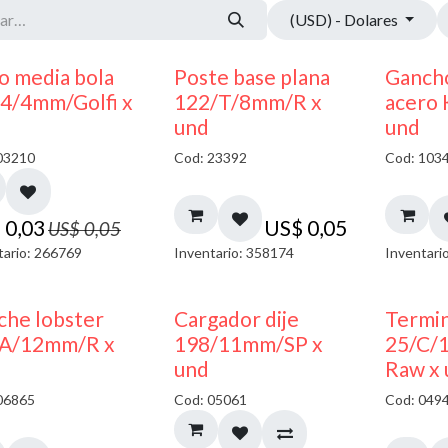
(USD) - Dolares
40% DESCUENTO
o media bola
Poste base plana
Ganch
4/4mm/Golfi x
122/T/8mm/R x
acero
und
und
03210
Cod: 23392
Cod: 103
$
0,03
US$
0,05
US$
0,05
tario: 266769
Inventario: 358174
Inventari
50% DESCUENTO
che lobster
Cargador dije
Termin
A/12mm/R x
198/11mm/SP x
25/C/
und
Raw x
06865
Cod: 05061
Cod: 049