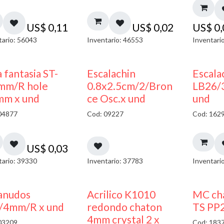
US$
0,11
US$
0,02
US$
0
tario: 56043
Inventario: 46553
Inventari
 fantasia ST-
Escalachin
Escala
mm/R hole
0.8x2.5cm/2/Bron
LB26/
mm x und
ce Osc.x und
und
04877
Cod: 09227
Cod: 162
US$
0,03
tario: 39330
Inventario: 37783
Inventari
50% DESCUENTO
anudos
Acrilico K1010
MC cha
/4mm/R x und
redondo chaton
TS PP2
4mm crystal 2 x
03209
Cod: 183