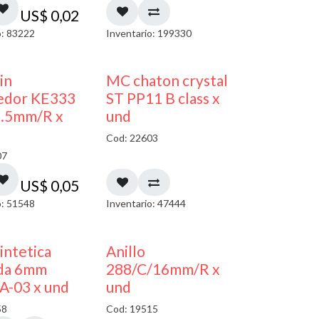
US$
0,02
o: 83222
Inventario: 199330
in
MC chaton crystal
edor KE333
ST PP11 B class x
5.5mm/R x
und
Cod: 22603
07
US$
0,05
o: 51548
Inventario: 47444
sintetica
Anillo
da 6mm
288/C/16mm/R x
A-03 x und
und
58
Cod: 19515