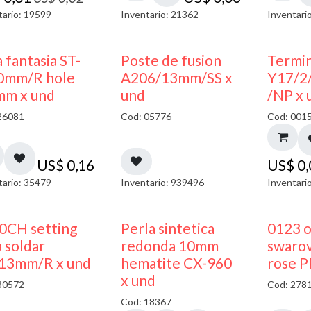
tario: 19599
Inventario: 21362
Inventari
 fantasia ST-
Poste de fusion
Termin
0mm/R hole
A206/13mm/SS x
Y17/2
mm x und
und
/NP x 
26081
Cod: 05776
Cod: 001
US$
0,16
US$
0
tario: 35479
Inventario: 939496
Inventari
0CH setting
Perla sintetica
0123 
 soldar
redonda 10mm
swarov
13mm/R x und
hematite CX-960
rose P
x und
30572
Cod: 278
Cod: 18367