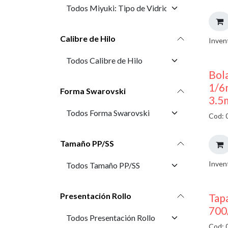
Calibre de Hilo
Inven
Bola
1/6
Forma Swarovski
3.5
Cod: 
Tamaño PP/SS
Inven
Presentación Rollo
Tap
700
Cod: 