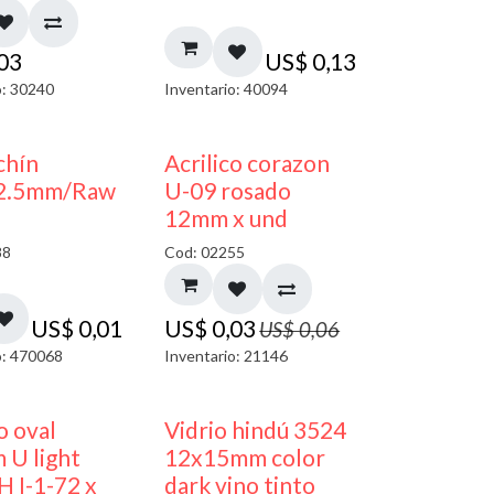
,03
US$
0,13
o: 30240
Inventario: 40094
50% DESCUENTO
chín
Acrilico corazon
2.5mm/Raw
U-09 rosado
12mm x und
88
Cod: 02255
US$
0,01
US$
0,03
US$
0,06
o: 470068
Inventario: 21146
50% DESCUENTO
40% DESCUENTO
o oval
Vidrio hindú 3524
 U light
12x15mm color
H I-1-72 x
dark vino tinto