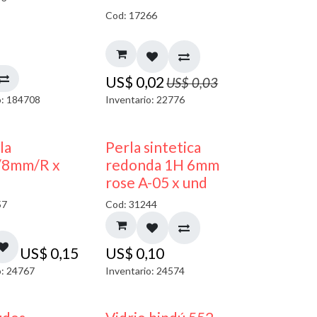
Cod: 17266
US$
0,02
US$
0,03
o: 184708
Inventario: 22776
la
Perla sintetica
/8mm/R x
redonda 1H 6mm
rose A-05 x und
57
Cod: 31244
US$
0,15
US$
0,10
o: 24767
Inventario: 24574