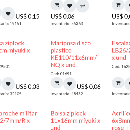
US$
0,15
US$
0,06
US$
0
tario: 19151
Inventario: 55363
Inventari
¡NUEVO!
a ziplock
Mariposa disco
Escala
cm miyuki x
plastico
LB26/
KE110/11x6mm/
x und
NQ x und
29501
Cod: 162
Cod: 01691
US$
0,03
US$
0,06
tario: 32105
Inventario: 48482
Inventari
¡NUEVO!
broche militar
Bolsa ziplock
Acrilic
2/7mm/R x
11x16mm miyuki x
6x8mm
und
rose T