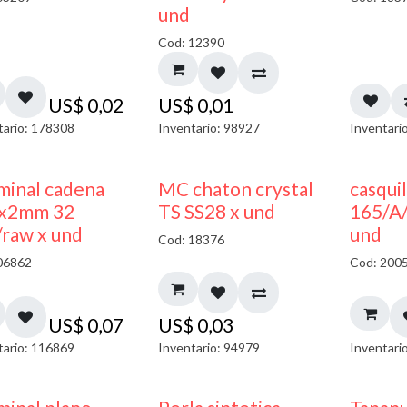
und
Cod: 12390
US$
0,02
US$
0,01
tario: 178308
Inventario: 98927
Inventari
minal cadena
MC chaton crystal
casquil
x2mm 32
TS SS28 x und
165/A
/raw x und
und
Cod: 18376
06862
Cod: 200
US$
0,07
US$
0,03
tario: 116869
Inventario: 94979
Inventari