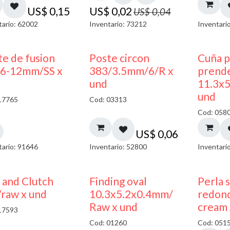
US$
0,15
US$
0,02
US$
0,04
tario: 62002
Inventario: 73212
Inventari
te de fusion
Poste circon
Cuña p
6-12mm/SS x
383/3.5mm/6/R x
prend
und
11.3x
und
17765
Cod: 03313
Cod: 058
US$
0,06
tario: 91646
Inventario: 52800
Inventari
 and Clutch
Finding oval
Perla 
/raw x und
10.3x5.2x0.4mm/
redon
Raw x und
cream 
17593
Cod: 01260
Cod: 051