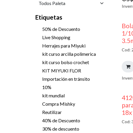
Inven
Etiquetas
Bola
50% de Descuento
1/1
Live Shopping
3.5
Herrajes para Miyuki
Cod: 
kit curso arcilla polimerica
kit curso bolso crochet
KIT MIYUKI FLOR
Inven
Importación en tránsito
10%
kit mundial
412
Compra Mishky
para
18x
Reutilizar
40% de Descuento
Cod: 
30% de descuento