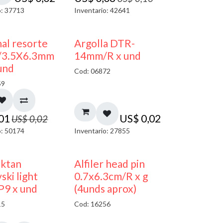
o: 37713
Inventario: 42641
50% DESCUENTO
al resorte
Argolla DTR-
/3.5X6.3mm
14mm/R x und
und
Cod: 06872
59
,01
US$
0,02
US$
0,02
o: 50174
Inventario: 27855
oktan
Alfiler head pin
ski light
0.7x6.3cm/R x g
P9 x und
(4unds aprox)
15
Cod: 16256