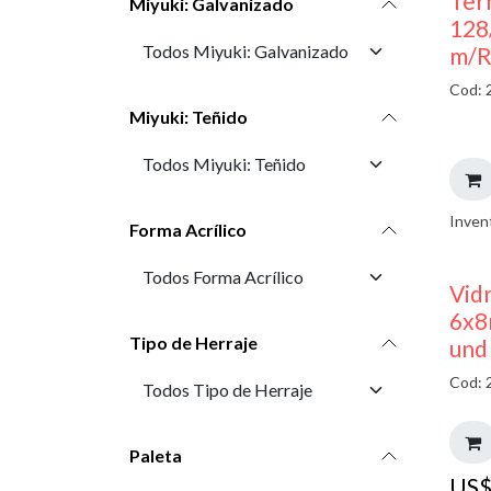
Ter
Miyuki: Galvanizado
128
m/R
Cod: 
Miyuki: Teñido
Inven
Forma Acrílico
Vid
6x8
Tipo de Herraje
und
Cod: 
Paleta
US