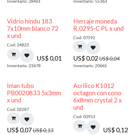
Inventario: 28461
Inventario: 55363
40% DESCUENTO
50% DESCUENTO
Vidrio hindu 183
Herraje moneda
7x10mm blanco 72
R.0295-C PL x und
x und
Cod: 07592
Cod: 24823
US$
0,01
US$
0,02
US$
0,04
Inventario: 23678
Inventario: 20665
50% DESCUENTO
Iman tubo
Acrilico K1012
PB0020833 5x3mm
octagon con cono
x und
6x8mm crystal 2 x
und
Cod: 02287
Cod: 03953
US$
0,07
US$
0,12
US$
0,13