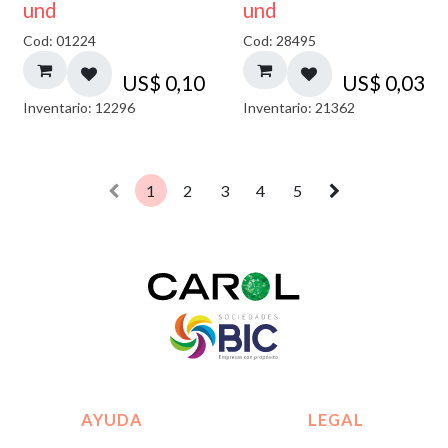
und
und
Cod: 01224
Cod: 28495
US$
0,10
US$
0,03
Inventario: 12296
Inventario: 21362
1
2
3
4
5
AYUDA
LEGAL