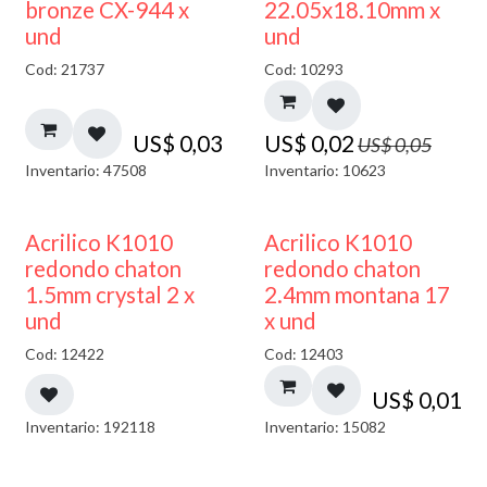
50% DESCUENTO
bronze CX-944 x
22.05x18.10mm x
und
und
Cod: 21737
Cod: 10293
US$
0,03
US$
0,02
US$
0,05
Inventario: 47508
Inventario: 10623
50% DESCUENTO
50% DESCUENTO
Acrilico K1010
Acrilico K1010
redondo chaton
redondo chaton
1.5mm crystal 2 x
2.4mm montana 17
und
x und
Cod: 12422
Cod: 12403
US$
0,01
Inventario: 192118
Inventario: 15082