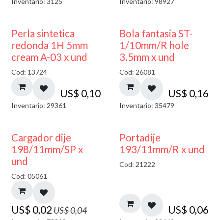
Inventario: 3125
Inventario: 98927
Perla sintetica
Bola fantasia ST-
redonda 1H 5mm
1/10mm/R hole
cream A-03 x und
3.5mm x und
Cod: 13724
Cod: 26081
US$
0,10
US$
0,16
Inventario: 29361
Inventario: 35479
50% DESCUENTO
Cargador dije
Portadije
198/11mm/SP x
193/11mm/R x und
und
Cod: 21222
Cod: 05061
US$
0,02
US$
0,06
US$
0,04