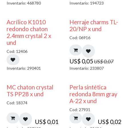
Inventario: 468780
Inventario: 194723
50% DESCUENTO
40% DESCUENTO
Acrílico K1010
Herraje charms TL-
redondo chaton
20/NP x und
2.4mm crystal 2 x
Cod: 06916
und
Cod: 12406
US$
0,05
US$
0,07
Inventario: 290401
Inventario: 233807
MC chaton crystal
Perla sintética
TS PP28 x und
redonda 8mm gray
A-22 x und
Cod: 18374
Cod: 27931
US$
0,01
US$
0,02