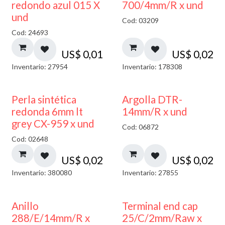
40% DESCUENTO
redondo azul 015 X
700/4mm/R x und
und
Cod: 03209
Cod: 24693
US$
0,01
US$
0,02
Inventario: 27954
Inventario: 178308
Perla sintética
Argolla DTR-
redonda 6mm lt
14mm/R x und
grey CX-959 x und
Cod: 06872
Cod: 02648
US$
0,02
US$
0,02
Inventario: 380080
Inventario: 27855
Anillo
Terminal end cap
288/E/14mm/R x
25/C/2mm/Raw x