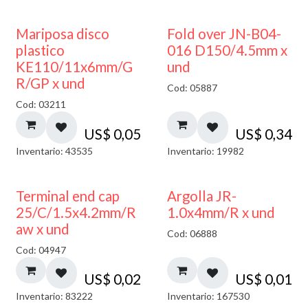
Mariposa disco
Fold over JN-B04-
plastico
016 D150/4.5mm x
KE110/11x6mm/G
und
R/GP x und
Cod: 05887
Cod: 03211
US$
0,05
US$
0,34
Inventario: 43535
Inventario: 19982
Terminal end cap
Argolla JR-
25/C/1.5x4.2mm/R
1.0x4mm/R x und
aw x und
Cod: 06888
Cod: 04947
US$
0,02
US$
0,01
Inventario: 83222
Inventario: 167530