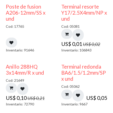
50% DESCUENTO
Poste de fusion
Terminal resorte
A206-12mm/SS x
Y17/2.5X4mm/NP x
und
und
Cod: 17765
Cod: 05081
US$
0,01
US$
0,02
Inventario: 91646
Inventario: 106843
50% DESCUENTO
Anillo 288HQ
Terminal redonda
3x14mm/R x und
BA6/1.5/1.2mm/SP
x und
Cod: 21649
Cod: 05062
US$
0,10
US$
0,05
US$
0,21
Inventario: 72790
Inventario: 9667