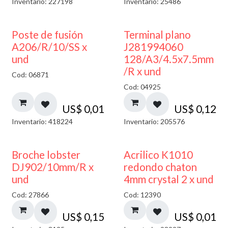
Inventario: 227198
Inventario: 25486
Poste de fusión
Terminal plano
A206/R/10/SS x
J281994060
und
128/A3/4.5x7.5mm
/R x und
Cod: 06871
Cod: 04925
US$
0,01
US$
0,12
Inventario: 418224
Inventario: 205576
50% DESCUENTO
Broche lobster
Acrilico K1010
DJ902/10mm/R x
redondo chaton
und
4mm crystal 2 x und
Cod: 27866
Cod: 12390
US$
0,15
US$
0,01