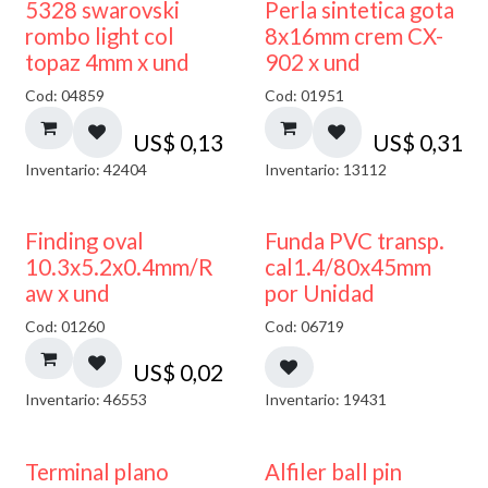
5328 swarovski
Perla sintetica gota
rombo light col
8x16mm crem CX-
topaz 4mm x und
902 x und
Cod: 04859
Cod: 01951
US$
0,13
US$
0,31
Inventario: 42404
Inventario: 13112
Finding oval
Funda PVC transp.
10.3x5.2x0.4mm/R
cal1.4/80x45mm
aw x und
por Unidad
Cod: 01260
Cod: 06719
US$
0,02
Inventario: 46553
Inventario: 19431
Terminal plano
Alfiler ball pin