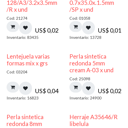
128/A3/3.2x3.5mm
0.7x35.0x.1.5mm
/R x und
/SP x und
Cod: 21274
Cod: 01058
US$
0,02
US$
0,01
Inventario: 83435
Inventario: 13728
Lentejuela varias
Perla sintetica
formas mix x grs
redonda 5mm
cream A-03 x und
Cod: 03204
Cod: 25098
US$
0,04
US$
0,02
Inventario: 16823
Inventario: 24900
Perla sintetica
Herraje A35646/R
redonda 8mm
libelula