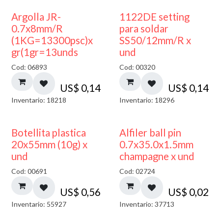
Argolla JR-
1122DE setting
0.7x8mm/R
para soldar
(1KG=13300psc)x
SS50/12mm/R x
gr(1gr=13unds
und
Cod: 06893
Cod: 00320
US$
0,14
US$
0,14
Inventario: 18218
Inventario: 18296
Botellita plastica
Alfiler ball pin
20x55mm (10g) x
0.7x35.0x1.5mm
und
champagne x und
Cod: 00691
Cod: 02724
US$
0,56
US$
0,02
Inventario: 55927
Inventario: 37713