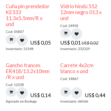
40% DESCUENTO
Cuña pin prendedor
Vidrio hindú 552
KE333
12mm negro 013 x
11.3x5.5mm/R x
und
und
Cod: 24903
Cod: 05807
US$
0,05
US$
0,01
US$
0,02
Inventario: 51548
Inventario: 232329
AGOTADO
Gancho frances
Carrete 4x2cm
ER418/13.2x10mm
blanco x und
/R x und
Cod: 14867
Cod: 12238
US$
0,14
US$
0,44
Agotado en Bodega
Inventario: 66166