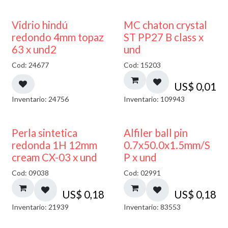
40% DESCUENTO
Vidrio hindú
MC chaton crystal
redondo 4mm topaz
ST PP27 B class x
63 x und2
und
Cod: 24677
Cod: 15203
US$
0,01
Inventario: 24756
Inventario: 109943
Perla sintetica
Alfiler ball pin
redonda 1H 12mm
0.7x50.0x1.5mm/S
cream CX-03 x und
P x und
Cod: 09038
Cod: 02991
US$
0,18
US$
0,18
Inventario: 21939
Inventario: 83553