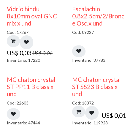
50% DESCUENTO
Vidrio hindu
Escalachin
8x10mm oval GNC
0.8x2.5cm/2/Bronc
mix x und
e Osc.x und
Cod: 17267
Cod: 09227
US$
0,03
US$
0,06
Inventario: 17220
Inventario: 37783
MC chaton crystal
MC chaton crystal
ST PP11 B class x
ST SS23 B class x
und
und
Cod: 22603
Cod: 18372
US$
0,01
Inventario: 47444
Inventario: 119928