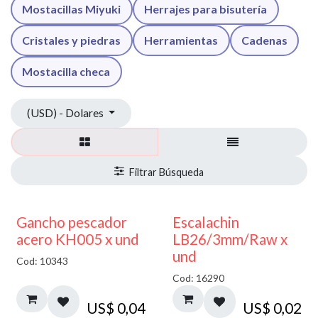
Mostacillas Miyuki
Herrajes para bisutería
Cristales y piedras
Herramientas
Cadenas
Mostacilla checa
(USD) - Dolares
Gancho pescador
Escalachin
acero KH005 x und
LB26/3mm/Raw x
und
Cod: 10343
Cod: 16290
US$
0,04
US$
0,02