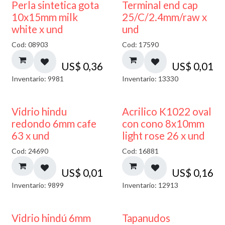
Perla sintetica gota
Terminal end cap
10x15mm milk
25/C/2.4mm/raw x
white x und
und
Cod: 08903
Cod: 17590
US$
0,36
US$
0,01
Inventario: 9981
Inventario: 13330
40% DESCUENTO
Vidrio hindu
Acrilico K1022 oval
redondo 6mm cafe
con cono 8x10mm
63 x und
light rose 26 x und
Cod: 24690
Cod: 16881
US$
0,01
US$
0,16
Inventario: 9899
Inventario: 12913
Vidrio hindú 6mm
Tapanudos