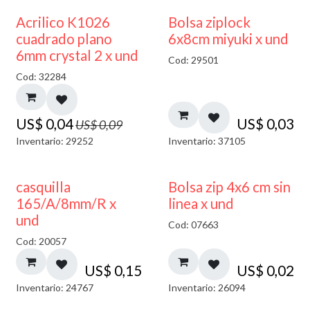
50% DESCUENTO
¡NUEVO!
Acrilico K1026
Bolsa ziplock
cuadrado plano
6x8cm miyuki x und
6mm crystal 2 x und
Cod: 29501
Cod: 32284
US$
0,04
US$
0,03
US$
0,09
Inventario: 29252
Inventario: 37105
casquilla
Bolsa zip 4x6 cm sin
165/A/8mm/R x
linea x und
und
Cod: 07663
Cod: 20057
US$
0,15
US$
0,02
Inventario: 24767
Inventario: 26094