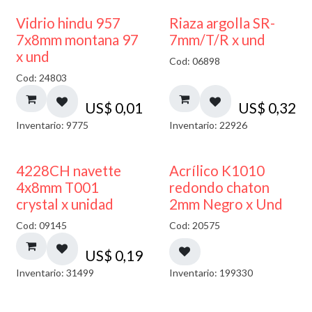
40% DESCUENTO
Vidrio hindu 957
Riaza argolla SR-
7x8mm montana 97
7mm/T/R x und
x und
Cod: 06898
Cod: 24803
US$
0,01
US$
0,32
Inventario: 9775
Inventario: 22926
50% DESCUENTO
4228CH navette
Acrílico K1010
4x8mm T001
redondo chaton
crystal x unidad
2mm Negro x Und
Cod: 09145
Cod: 20575
US$
0,19
Inventario: 31499
Inventario: 199330