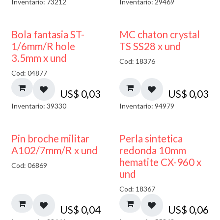
Inventario: 73212
Inventario: 29469
Bola fantasia ST-
MC chaton crystal
1/6mm/R hole
TS SS28 x und
3.5mm x und
Cod: 18376
Cod: 04877
US$
0,03
US$
0,03
Inventario: 39330
Inventario: 94979
Pin broche militar
Perla sintetica
A102/7mm/R x und
redonda 10mm
hematite CX-960 x
Cod: 06869
und
Cod: 18367
US$
0,04
US$
0,06