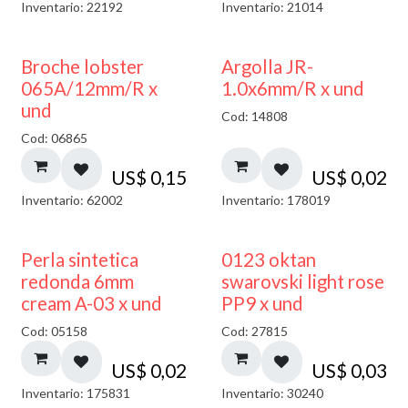
Inventario: 22192
Inventario: 21014
Broche lobster
Argolla JR-
065A/12mm/R x
1.0x6mm/R x und
und
Cod: 14808
Cod: 06865
US$
0,15
US$
0,02
Inventario: 62002
Inventario: 178019
Perla sintetica
0123 oktan
redonda 6mm
swarovski light rose
cream A-03 x und
PP9 x und
Cod: 05158
Cod: 27815
US$
0,02
US$
0,03
Inventario: 175831
Inventario: 30240