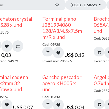
(USD) - Dolares
chaton crystal
Terminal plano
Broche
SS28 x und
J281994060
065A/
128/A3/4.5x7.5m
und
18376
m/R x und
Cod: 068
Cod: 04925
$
0,03
US$
0,12
tario: 94979
Inventario: 205576
Inventari
minal cadena
Gancho pescador
Argoll
x2mm 32
acero KH005 x
0.7x4
/raw x und
und
Cod: 233
06862
Cod: 10343
US$
0,07
US$
0,04