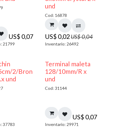
und
79
Cod: 16878
US$
0,07
US$
0,02
US$
0,04
o: 21799
Inventario: 26492
chin
Terminal maleta
.5cm/2/Bron
128/10mm/R x
.x und
und
27
Cod: 31144
US$
0,07
o: 37783
Inventario: 29971