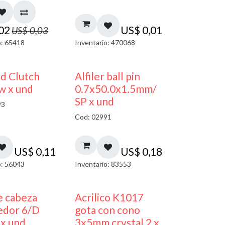
,02
US$
0,01
US$
0,03
o: 65418
Inventario: 470068
nd Clutch
Alfiler ball pin
w x und
0.7x50.0x1.5mm/
SP x und
93
Cod: 02991
US$
0,11
US$
0,18
o: 56043
Inventario: 83553
50% DESCUENTO
e cabeza
Acrilico K1017
edor 6/D
gota con cono
 x und
3x5mm crystal 2 x