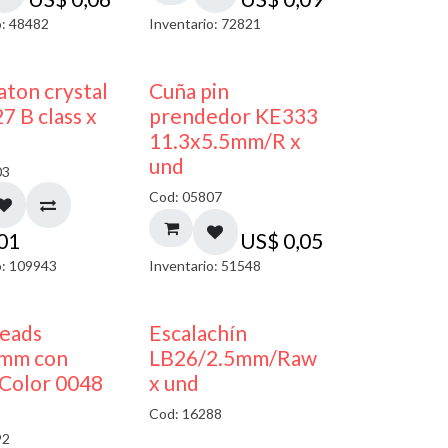
o: 48482
Inventario: 72821
ton crystal
Cuña pin
7 B class x
prendedor KE333
11.3x5.5mm/R x
und
03
Cod: 05807
,01
US$
0,05
o: 109943
Inventario: 51548
50% DESCUENTO
beads
Escalachín
mm con
LB26/2.5mm/Raw
Color 0048
x und
Cod: 16288
92