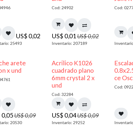
04946
Cod: 24902
Cod: 027
US$
0,02
US$
0,01
US$
0,02
tario: 25493
Inventario: 207189
Inventari
50% DESCUENTO
50% DESCUENTO
che arete
Acrilico K1026
Escala
on x und
cuadrado plano
0.8x2
6mm crystal 2 x
ce Osc
04761
und
Cod: 092
Cod: 32284
$
0,05
US$
0,04
US$
0,09
US$
0,09
tario: 20530
Inventario: 29252
Inventari