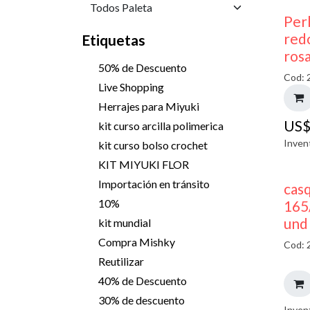
Perl
red
Etiquetas
ros
50% de Descuento
Cod: 
Live Shopping
Herrajes para Miyuki
US
kit curso arcilla polimerica
Inven
kit curso bolso crochet
KIT MIYUKI FLOR
Importación en tránsito
casq
10%
165
und
kit mundial
Compra Mishky
Cod: 
Reutilizar
40% de Descuento
30% de descuento
Inven