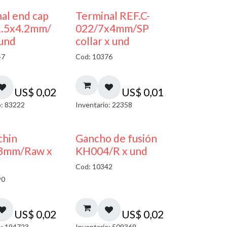
al end cap
Terminal REF.C-
1.5x4.2mm/
022/7x4mm/SP
 und
collar x und
47
Cod: 10376
US$
0,02
US$
0,01
o: 83222
Inventario: 22358
chin
Gancho de fusión
3mm/Raw x
KH004/R x und
Cod: 10342
90
US$
0,02
US$
0,02
o: 194723
Inventario: 509369