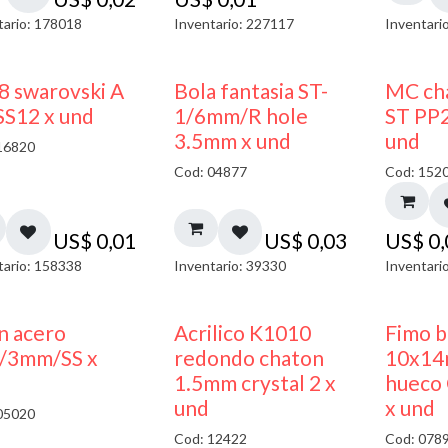
tario: 178018
Inventario: 227117
Inventari
8 swarovski A
Bola fantasia ST-
MC cha
SS12 x und
1/6mm/R hole
ST PP2
3.5mm x und
und
16820
Cod: 04877
Cod: 152
US$
0,01
US$
0,03
US$
0
tario: 158338
Inventario: 39330
Inventari
50% DESCUENTO
50% DESCUENTO
n acero
Acrilico K1010
Fimo 
/3mm/SS x
redondo chaton
10x14
1.5mm crystal 2 x
hueco 
und
x und
05020
Cod: 12422
Cod: 078