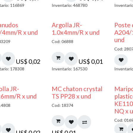
tario: 116869
Inventario: 468780
Inventari
anudos
Argolla JR-
Poste 
/4mm/R x und
1.0x4mm/R x und
A204/
und
03209
Cod: 06888
Cod: 280
US$
0,02
US$
0,01
tario: 178308
Inventario: 167530
Inventari
lla JR-
MC chaton crystal
Maripo
x6mm/R x und
TS PP28 x und
plasti
KE110
14808
Cod: 18374
NQ x 
Cod: 016
US$
0,02
US$
0,01