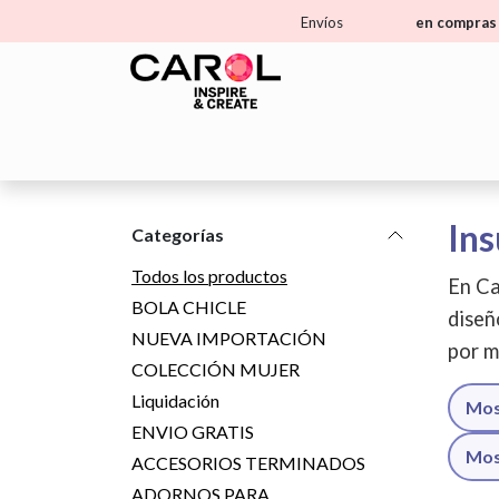
Ir al contenido
Envíos
en compras 
Home
Tienda
Aprende
Ma
Ins
Categorías
Todos los productos
En Ca
BOLA CHICLE
diseñ
NUEVA IMPORTACIÓN
por m
COLECCIÓN MUJER
Liquidación
Mos
ENVIO GRATIS
Mos
ACCESORIOS TERMINADOS
ADORNOS PARA