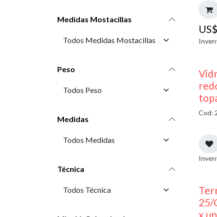
Medidas Mostacillas
US
Inven
Peso
Vidr
red
top
Cod: 
Medidas
Inven
Técnica
Ter
25/
x u