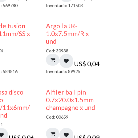
o: 569780
Inventario: 171503
de fusion
Argolla JR-
11mm/SS x
1.0x7.5mm/R x
und
74
Cod: 30938
US$
0,04
o: 584816
Inventario: 89925
sa disco
Alfiler ball pin
co
0.7x20.0x1.5mm
/11x6mm/
champagne x und
und
Cod: 00659
91
US$
0,06
US$
0,09