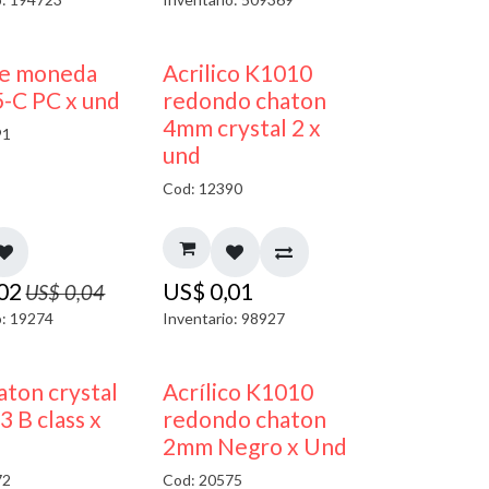
50% DESCUENTO
50% DESCUENTO
je moneda
Acrilico K1010
-C PC x und
redondo chaton
4mm crystal 2 x
91
und
Cod: 12390
,02
US$
0,01
US$
0,04
o: 19274
Inventario: 98927
50% DESCUENTO
ton crystal
Acrílico K1010
3 B class x
redondo chaton
2mm Negro x Und
72
Cod: 20575