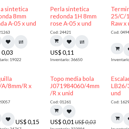
a sintetica
Perla sintetica
Termin
onda 8mm
redonda 1H 8mm
25/C/
ada A-05 x und
rose A-05 x und
Raw x
21263
Cod: 24421
Cod: 049
$
0,03
US$
0,11
tario: 19022
Inventario: 36650
Inventari
50% DESCUENTO
uilla
Topo media bola
Escala
/A/8mm/R x
J071984060/4mm
LB26/
/R x unid
und
20057
Cod: 01261
Cod: 162
US$
0,15
US$
0,01
US$
0,03
tario: 24767
Inventario: 322994
Inventari