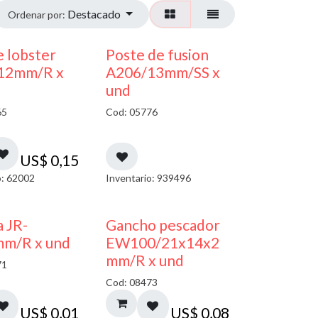
Destacado
Ordenar por:
 lobster
Poste de fusion
12mm/R x
A206/13mm/SS x
und
65
Cod: 05776
US$
0,15
o: 62002
Inventario: 939496
a JR-
Gancho pescador
mm/R x und
EW100/21x14x2
mm/R x und
71
Cod: 08473
US$
0,01
US$
0,08