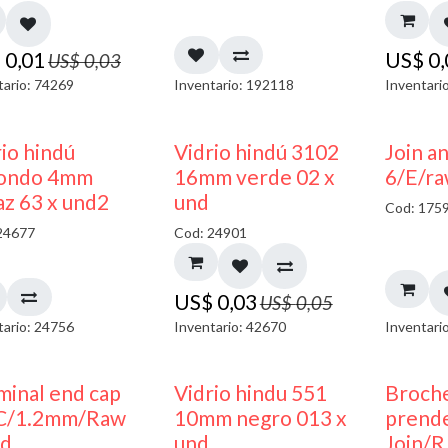
$
0,01
US$
0
US$
0,03
tario: 74269
Inventario: 192118
Inventari
40% DESCUENTO
40% DESCUENTO
io hindú
Vidrio hindú 3102
Join a
ondo 4mm
16mm verde 02 x
6/E/ra
az 63 x und2
und
Cod: 175
24677
Cod: 24901
US$
0,03
US$
0,05
tario: 24756
Inventario: 42670
Inventari
40% DESCUENTO
minal end cap
Vidrio hindu 551
Broch
C/1.2mm/Raw
10mm negro 013 x
prend
nd
und
Join/R