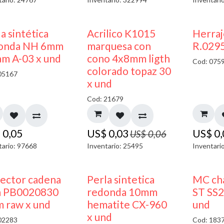
50% DESCUENTO
a sintética
Acrilico K1015
Herra
onda NH 6mm
marquesa con
R.0295
am A-03 x und
cono 4x8mm ligth
Cod: 075
colorado topaz 30
05167
x und
Cod: 21679
$
0,05
US$
0,03
US$
0
US$
0,06
tario: 97668
Inventario: 25495
Inventari
ector cadena
Perla sintetica
MC cha
a PB0020830
redonda 10mm
ST SS2
 raw x und
hematite CX-960
und
x und
02283
Cod: 183