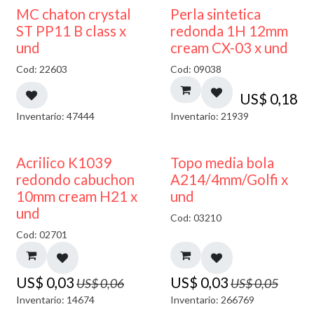
MC chaton crystal
Perla sintetica
ST PP11 B class x
redonda 1H 12mm
und
cream CX-03 x und
Cod: 22603
Cod: 09038
US$
0,18
Inventario: 47444
Inventario: 21939
50% DESCUENTO
40% DESCUENTO
Acrilico K1039
Topo media bola
redondo cabuchon
A214/4mm/Golfi x
10mm cream H21 x
und
und
Cod: 03210
Cod: 02701
US$
0,03
US$
0,03
US$
0,06
US$
0,05
Inventario: 14674
Inventario: 266769