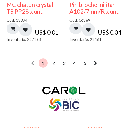
MC chaton crystal
Pin broche militar
TS PP28 x und
A102/7mm/R x und
Cod: 18374
Cod: 06869
US$
0,01
US$
0,04
Inventario: 227198
Inventario: 28461
1
2
3
4
5