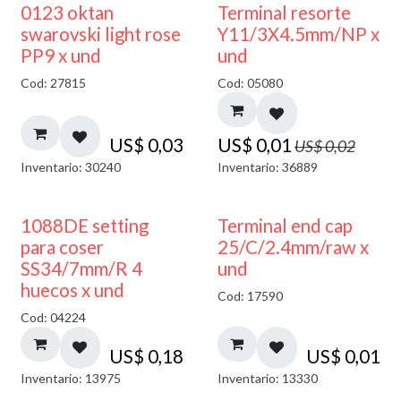
50% DESCUENTO
0123 oktan
Terminal resorte
swarovski light rose
Y11/3X4.5mm/NP x
PP9 x und
und
Cod: 27815
Cod: 05080
US$
0,03
US$
0,01
US$
0,02
Inventario: 30240
Inventario: 36889
1088DE setting
Terminal end cap
para coser
25/C/2.4mm/raw x
SS34/7mm/R 4
und
huecos x und
Cod: 17590
Cod: 04224
US$
0,18
US$
0,01
Inventario: 13975
Inventario: 13330