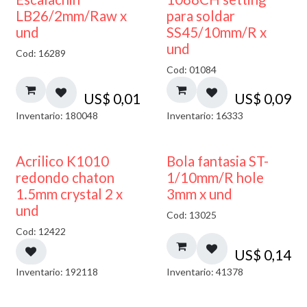
LB26/2mm/Raw x
para soldar
und
SS45/10mm/R x
und
Cod: 16289
Cod: 01084
US$
0,01
US$
0,09
Inventario: 180048
Inventario: 16333
50% DESCUENTO
Acrilico K1010
Bola fantasia ST-
redondo chaton
1/10mm/R hole
1.5mm crystal 2 x
3mm x und
und
Cod: 13025
Cod: 12422
US$
0,14
Inventario: 192118
Inventario: 41378