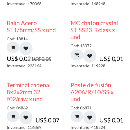
Inventario: 470068
Inventario: 148948
50% DESCUENTO
Balin Acero
MC chaton crystal
ST1/8mm/SS x und
ST SS23 B class x
und
Cod: 18814
Cod: 18372
US$
0,02
US$
0,01
US$
0,05
Inventario: 223164
Inventario: 119928
Terminal cadena
Poste de fusión
8x2x2mm 32
A206/R/10/SS x
f02/raw x und
und
Cod: 06862
Cod: 06871
US$
0,07
US$
0,01
Inventario: 116869
Inventario: 418224