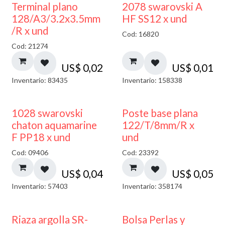
Terminal plano
2078 swarovski A
128/A3/3.2x3.5mm
HF SS12 x und
/R x und
Cod: 16820
Cod: 21274
US$
0,02
US$
0,01
Inventario: 83435
Inventario: 158338
1028 swarovski
Poste base plana
chaton aquamarine
122/T/8mm/R x
F PP18 x und
und
Cod: 09406
Cod: 23392
US$
0,04
US$
0,05
Inventario: 57403
Inventario: 358174
Riaza argolla SR-
Bolsa Perlas y