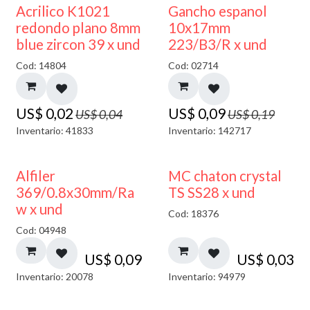
50% DESCUENTO
50% DESCUENTO
Acrilico K1021
Gancho espanol
redondo plano 8mm
10x17mm
blue zircon 39 x und
223/B3/R x und
Cod: 14804
Cod: 02714
US$
0,02
US$
0,09
US$
0,04
US$
0,19
Inventario: 41833
Inventario: 142717
Alfiler
MC chaton crystal
369/0.8x30mm/Ra
TS SS28 x und
w x und
Cod: 18376
Cod: 04948
US$
0,09
US$
0,03
Inventario: 20078
Inventario: 94979