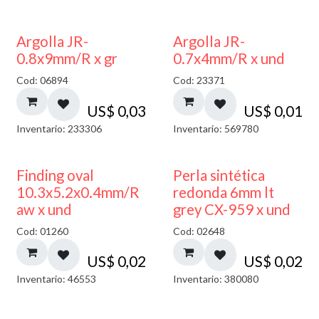
Argolla JR-
Argolla JR-
0.8x9mm/R x gr
0.7x4mm/R x und
Cod: 06894
Cod: 23371
US$
0,03
US$
0,01
Inventario: 233306
Inventario: 569780
Finding oval
Perla sintética
10.3x5.2x0.4mm/R
redonda 6mm lt
aw x und
grey CX-959 x und
Cod: 01260
Cod: 02648
US$
0,02
US$
0,02
Inventario: 46553
Inventario: 380080