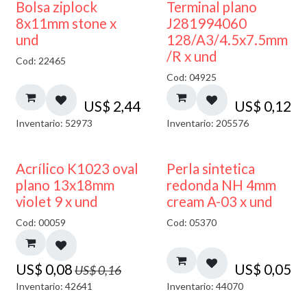
¡NUEVO!
Bolsa ziplock
Terminal plano
8x11mm stone x
J281994060
und
128/A3/4.5x7.5mm
/R x und
Cod: 22465
Cod: 04925
US$
2,44
US$
0,12
Inventario: 52973
Inventario: 205576
50% DESCUENTO
Acrílico K1023 oval
Perla sintetica
plano 13x18mm
redonda NH 4mm
violet 9 x und
cream A-03 x und
Cod: 00059
Cod: 05370
US$
0,08
US$
0,05
US$
0,16
Inventario: 42641
Inventario: 44070