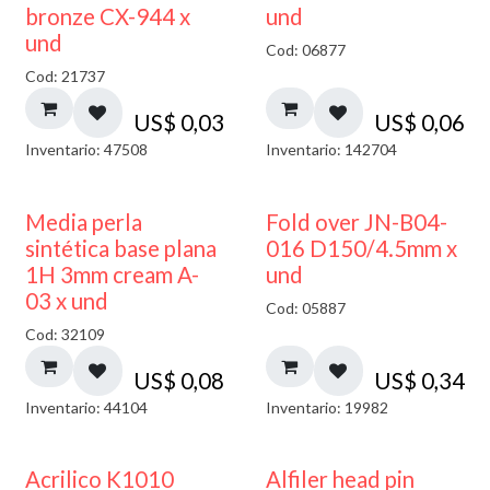
bronze CX-944 x
und
und
Cod: 06877
Cod: 21737
US$
0,03
US$
0,06
Inventario: 47508
Inventario: 142704
Media perla
Fold over JN-B04-
sintética base plana
016 D150/4.5mm x
1H 3mm cream A-
und
03 x und
Cod: 05887
Cod: 32109
US$
0,08
US$
0,34
Inventario: 44104
Inventario: 19982
Acrilico K1010
Alfiler head pin