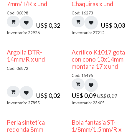
7mm/T/R x und
Chaquiras x und
Cod: 06898
Cod: 16273
US$
0,32
US$
0,03
Inventario: 22926
Inventario: 27212
50% DESCUENTO
Argolla DTR-
Acrilico K1017 gota
14mm/R x und
con cono 10x14mm
montana 17 x und
Cod: 06872
Cod: 15495
US$
0,02
US$
0,09
US$
0,19
Inventario: 27855
Inventario: 23605
Perla sintetica
Bola fantasia ST-
redonda 8mm
1/8mm/1.5mm/R x