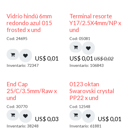
40% DESCUENTO
50% DESCUENTO
Vidrio hindú 6mm
Terminal resorte
redondo azul 015
Y17/2.5X4mm/NP x
frosted x und
und
Cod: 24695
Cod: 05081
US$
0,01
US$
0,01
US$
0,02
Inventario: 72347
Inventario: 106843
End Cap
0123 oktan
25/C/3.5mm/Raw x
Swarovski crystal
und
PP22 x und
Cod: 30770
Cod: 12548
US$
0,03
US$
0,01
Inventario: 38248
Inventario: 61881