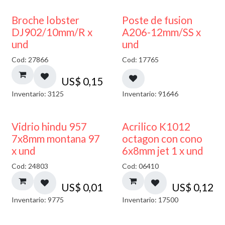
Broche lobster
Poste de fusion
DJ902/10mm/R x
A206-12mm/SS x
und
und
Cod: 27866
Cod: 17765
US$
0,15
Inventario: 3125
Inventario: 91646
40% DESCUENTO
Vidrio hindu 957
Acrilico K1012
7x8mm montana 97
octagon con cono
x und
6x8mm jet 1 x und
Cod: 24803
Cod: 06410
US$
0,01
US$
0,12
Inventario: 9775
Inventario: 17500