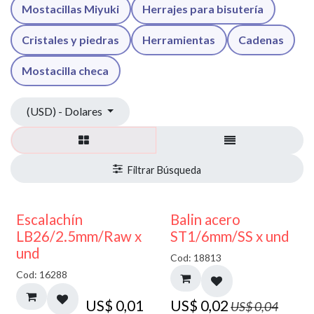
Mostacillas Miyuki
Herrajes para bisutería
Cristales y piedras
Herramientas
Cadenas
Mostacilla checa
(USD) - Dolares
50% DESCUENTO
Escalachín
Balin acero
LB26/2.5mm/Raw x
ST1/6mm/SS x und
und
Cod: 18813
Cod: 16288
US$
0,01
US$
0,02
US$
0,04