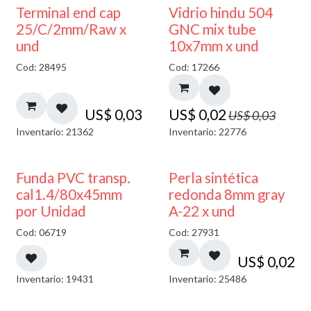
40% DESCUENTO
Terminal end cap
Vidrio hindu 504
25/C/2mm/Raw x
GNC mix tube
und
10x7mm x und
Cod: 28495
Cod: 17266
US$
0,03
US$
0,02
US$
0,03
Inventario: 21362
Inventario: 22776
Funda PVC transp.
Perla sintética
cal1.4/80x45mm
redonda 8mm gray
por Unidad
A-22 x und
Cod: 06719
Cod: 27931
US$
0,02
Inventario: 19431
Inventario: 25486