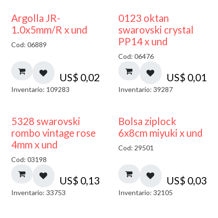
Argolla JR-
0123 oktan
1.0x5mm/R x und
swarovski crystal
PP14 x und
Cod: 06889
Cod: 06476
US$
0,02
US$
0,01
Inventario: 109283
Inventario: 39287
¡NUEVO!
5328 swarovski
Bolsa ziplock
rombo vintage rose
6x8cm miyuki x und
4mm x und
Cod: 29501
Cod: 03198
US$
0,13
US$
0,03
Inventario: 33753
Inventario: 32105