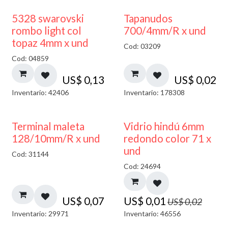
5328 swarovski
Tapanudos
rombo light col
700/4mm/R x und
topaz 4mm x und
Cod: 03209
Cod: 04859
US$
0,13
US$
0,02
Inventario: 42406
Inventario: 178308
40% DESCUENTO
Terminal maleta
Vidrio hindú 6mm
128/10mm/R x und
redondo color 71 x
und
Cod: 31144
Cod: 24694
US$
0,07
US$
0,01
US$
0,02
Inventario: 29971
Inventario: 46556