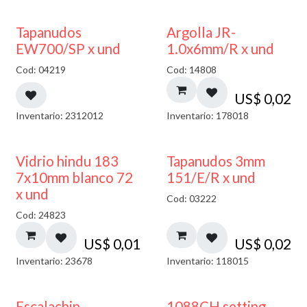
50% DESCUENTO
Tapanudos
Argolla JR-
EW700/SP x und
1.0x6mm/R x und
Cod: 04219
Cod: 14808
US$
0,02
Inventario: 2312012
Inventario: 178018
40% DESCUENTO
Vidrio hindu 183
Tapanudos 3mm
7x10mm blanco 72
151/E/R x und
x und
Cod: 03222
Cod: 24823
US$
0,01
US$
0,02
Inventario: 23678
Inventario: 118015
Escalachin
1088CH setting