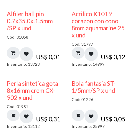
Alfiler ball pin
Acrilico K1019
0.7x35.0x.1.5mm
corazon con cono
/SP x und
8mm aquamarine 25
x und
Cod: 01058
Cod: 31797
US$
0,01
US$
0,12
Inventario: 13728
Inventario: 14999
Perla sintetica gota
Bola fantasia ST-
8x16mm crem CX-
1/5mm/SP x und
902 x und
Cod: 01226
Cod: 01951
US$
0,31
US$
0,05
Inventario: 13112
Inventario: 25997