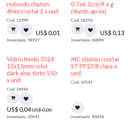
50% DESCUENTO
redondo chaton
0.7x6.3cm/R x g
4mm crystal 2 x und
(4unds aprox)
Cod: 12390
Cod: 16256
US$
0,01
US$
0,13
Inventario: 98927
Inventario: 40094
40% DESCUENTO
Vidrio hindú 3524
MC chaton crystal
12x15mm color
ST PP23 B class x
dark vino tinto 150
und
x und
Cod: 10543
Cod: 24946
US$
0,04
US$
0,06
Inventario: 20541
Inventario: 83458