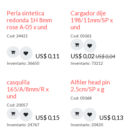
50% DESCUENTO
Perla sintetica
Cargador dije
redonda 1H 8mm
198/11mm/SP x
rose A-05 x und
und
Cod: 24421
Cod: 05061
US$
0,11
US$
0,02
US$
0,04
Inventario: 36650
Inventario: 73212
casquilla
Alfiler head pin
165/A/8mm/R x
2.5cm/SP x g
und
Cod: 05068
Cod: 20057
US$
0,15
US$
0,13
Inventario: 24767
Inventario: 20420