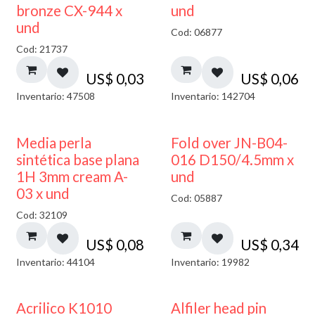
bronze CX-944 x
und
und
Cod: 06877
Cod: 21737
US$
0,03
US$
0,06
Inventario: 47508
Inventario: 142704
Media perla
Fold over JN-B04-
sintética base plana
016 D150/4.5mm x
1H 3mm cream A-
und
03 x und
Cod: 05887
Cod: 32109
US$
0,08
US$
0,34
Inventario: 44104
Inventario: 19982
Acrilico K1010
Alfiler head pin