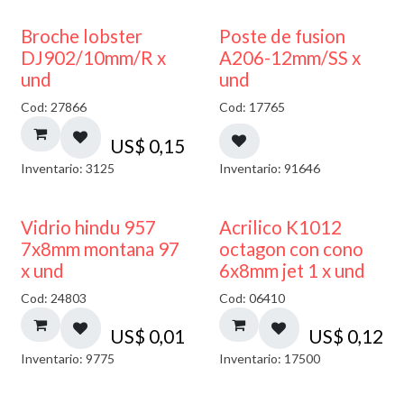
Broche lobster
Poste de fusion
DJ902/10mm/R x
A206-12mm/SS x
und
und
Cod: 27866
Cod: 17765
US$
0,15
Inventario: 3125
Inventario: 91646
40% DESCUENTO
Vidrio hindu 957
Acrilico K1012
7x8mm montana 97
octagon con cono
x und
6x8mm jet 1 x und
Cod: 24803
Cod: 06410
US$
0,01
US$
0,12
Inventario: 9775
Inventario: 17500