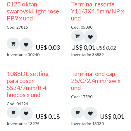
50% DESCUENTO
0123 oktan
Terminal resorte
swarovski light rose
Y11/3X4.5mm/NP x
PP9 x und
und
Cod: 27815
Cod: 05080
US$
0,03
US$
0,01
US$
0,02
Inventario: 30240
Inventario: 36889
1088DE setting
Terminal end cap
para coser
25/C/2.4mm/raw x
SS34/7mm/R 4
und
huecos x und
Cod: 17590
Cod: 04224
US$
0,18
US$
0,01
Inventario: 13975
Inventario: 13330