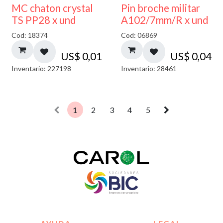
MC chaton crystal
Pin broche militar
TS PP28 x und
A102/7mm/R x und
Cod: 18374
Cod: 06869
US$
0,01
US$
0,04
Inventario: 227198
Inventario: 28461
1
2
3
4
5