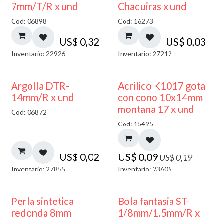
7mm/T/R x und
Chaquiras x und
Cod: 06898
Cod: 16273
US$
0,32
US$
0,03
Inventario: 22926
Inventario: 27212
50% DESCUENTO
Argolla DTR-
Acrilico K1017 gota
14mm/R x und
con cono 10x14mm
montana 17 x und
Cod: 06872
Cod: 15495
US$
0,02
US$
0,09
US$
0,19
Inventario: 27855
Inventario: 23605
Perla sintetica
Bola fantasia ST-
redonda 8mm
1/8mm/1.5mm/R x