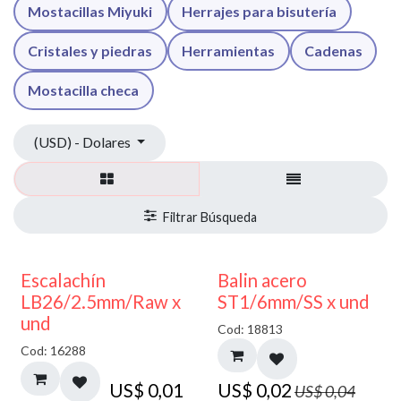
Mostacillas Miyuki
Herrajes para bisutería
Cristales y piedras
Herramientas
Cadenas
Mostacilla checa
(USD) - Dolares
50% DESCUENTO
Escalachín
Balin acero
LB26/2.5mm/Raw x
ST1/6mm/SS x und
und
Cod: 18813
Cod: 16288
US$
0,01
US$
0,02
US$
0,04