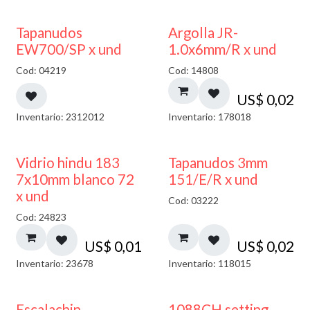
50% DESCUENTO
Tapanudos
Argolla JR-
EW700/SP x und
1.0x6mm/R x und
Cod: 04219
Cod: 14808
US$
0,02
Inventario: 2312012
Inventario: 178018
40% DESCUENTO
Vidrio hindu 183
Tapanudos 3mm
7x10mm blanco 72
151/E/R x und
x und
Cod: 03222
Cod: 24823
US$
0,01
US$
0,02
Inventario: 23678
Inventario: 118015
Escalachin
1088CH setting