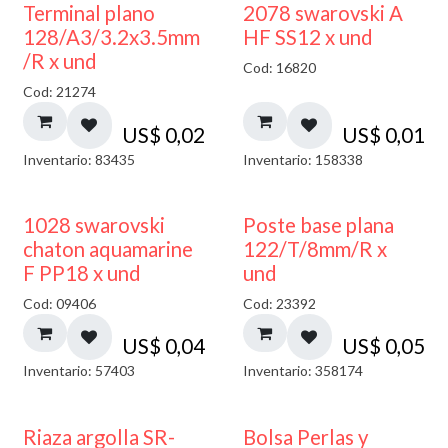
Terminal plano
2078 swarovski A
128/A3/3.2x3.5mm
HF SS12 x und
/R x und
Cod: 16820
Cod: 21274
US$
0,02
US$
0,01
Inventario: 83435
Inventario: 158338
1028 swarovski
Poste base plana
chaton aquamarine
122/T/8mm/R x
F PP18 x und
und
Cod: 09406
Cod: 23392
US$
0,04
US$
0,05
Inventario: 57403
Inventario: 358174
Riaza argolla SR-
Bolsa Perlas y