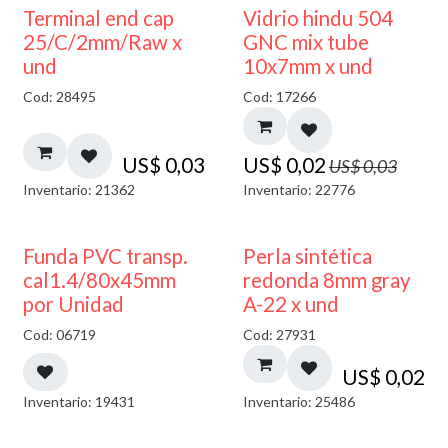
40% DESCUENTO
Terminal end cap
Vidrio hindu 504
25/C/2mm/Raw x
GNC mix tube
und
10x7mm x und
Cod: 28495
Cod: 17266
US$
0,03
US$
0,02
US$
0,03
Inventario: 21362
Inventario: 22776
Funda PVC transp.
Perla sintética
cal1.4/80x45mm
redonda 8mm gray
por Unidad
A-22 x und
Cod: 06719
Cod: 27931
US$
0,02
Inventario: 19431
Inventario: 25486