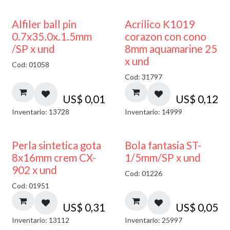
Alfiler ball pin
Acrilico K1019
0.7x35.0x.1.5mm
corazon con cono
/SP x und
8mm aquamarine 25
x und
Cod: 01058
Cod: 31797
US$
0,01
US$
0,12
Inventario: 13728
Inventario: 14999
Perla sintetica gota
Bola fantasia ST-
8x16mm crem CX-
1/5mm/SP x und
902 x und
Cod: 01226
Cod: 01951
US$
0,31
US$
0,05
Inventario: 13112
Inventario: 25997