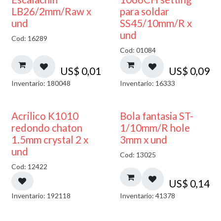
LB26/2mm/Raw x
para soldar
und
SS45/10mm/R x
und
Cod: 16289
Cod: 01084
US$
0,01
US$
0,09
Inventario: 180048
Inventario: 16333
50% DESCUENTO
Acrilico K1010
Bola fantasia ST-
redondo chaton
1/10mm/R hole
1.5mm crystal 2 x
3mm x und
und
Cod: 13025
Cod: 12422
US$
0,14
Inventario: 192118
Inventario: 41378