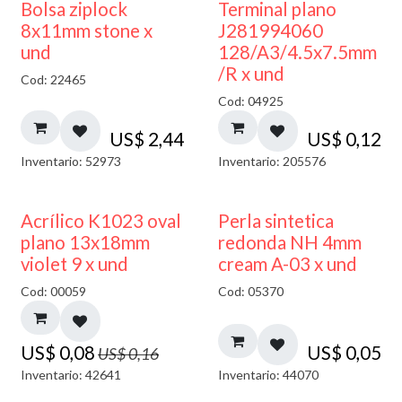
¡NUEVO!
Bolsa ziplock
Terminal plano
8x11mm stone x
J281994060
und
128/A3/4.5x7.5mm
/R x und
Cod: 22465
Cod: 04925
US$
2,44
US$
0,12
Inventario: 52973
Inventario: 205576
50% DESCUENTO
Acrílico K1023 oval
Perla sintetica
plano 13x18mm
redonda NH 4mm
violet 9 x und
cream A-03 x und
Cod: 00059
Cod: 05370
US$
0,08
US$
0,05
US$
0,16
Inventario: 42641
Inventario: 44070