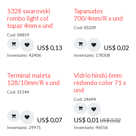
5328 swarovski
Tapanudos
rombo light col
700/4mm/R x und
topaz 4mm x und
Cod: 03209
Cod: 04859
US$
0,13
US$
0,02
Inventario: 42406
Inventario: 178308
40% DESCUENTO
Terminal maleta
Vidrio hindú 6mm
128/10mm/R x und
redondo color 71 x
und
Cod: 31144
Cod: 24694
US$
0,07
US$
0,01
US$
0,02
Inventario: 29971
Inventario: 46556