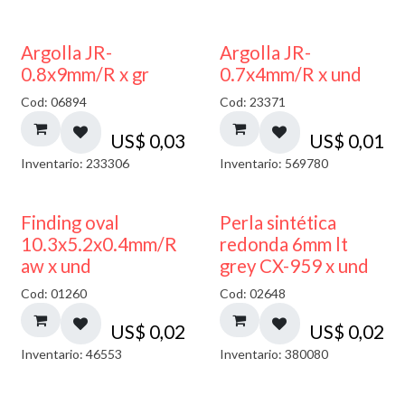
Argolla JR-
Argolla JR-
0.8x9mm/R x gr
0.7x4mm/R x und
Cod: 06894
Cod: 23371
US$
0,03
US$
0,01
Inventario: 233306
Inventario: 569780
Finding oval
Perla sintética
10.3x5.2x0.4mm/R
redonda 6mm lt
aw x und
grey CX-959 x und
Cod: 01260
Cod: 02648
US$
0,02
US$
0,02
Inventario: 46553
Inventario: 380080