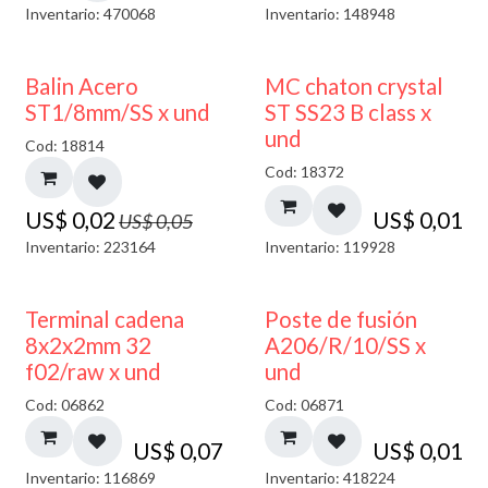
Inventario: 470068
Inventario: 148948
50% DESCUENTO
Balin Acero
MC chaton crystal
ST1/8mm/SS x und
ST SS23 B class x
und
Cod: 18814
Cod: 18372
US$
0,02
US$
0,01
US$
0,05
Inventario: 223164
Inventario: 119928
Terminal cadena
Poste de fusión
8x2x2mm 32
A206/R/10/SS x
f02/raw x und
und
Cod: 06862
Cod: 06871
US$
0,07
US$
0,01
Inventario: 116869
Inventario: 418224