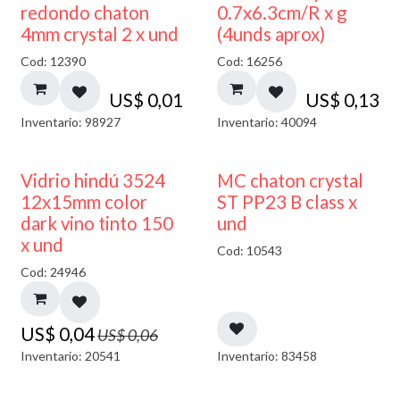
50% DESCUENTO
redondo chaton
0.7x6.3cm/R x g
4mm crystal 2 x und
(4unds aprox)
Cod: 12390
Cod: 16256
US$
0,01
US$
0,13
Inventario: 98927
Inventario: 40094
40% DESCUENTO
Vidrio hindú 3524
MC chaton crystal
12x15mm color
ST PP23 B class x
dark vino tinto 150
und
x und
Cod: 10543
Cod: 24946
US$
0,04
US$
0,06
Inventario: 20541
Inventario: 83458