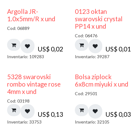
Argolla JR-
0123 oktan
1.0x5mm/R x und
swarovski crystal
PP14 x und
Cod: 06889
Cod: 06476
US$
0,02
US$
0,01
Inventario: 109283
Inventario: 39287
¡NUEVO!
5328 swarovski
Bolsa ziplock
rombo vintage rose
6x8cm miyuki x und
4mm x und
Cod: 29501
Cod: 03198
US$
0,13
US$
0,03
Inventario: 33753
Inventario: 32105