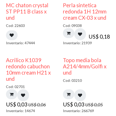
MC chaton crystal
Perla sintetica
ST PP11 B class x
redonda 1H 12mm
und
cream CX-03 x und
Cod: 22603
Cod: 09038
US$
0,18
Inventario: 47444
Inventario: 21939
50% DESCUENTO
40% DESCUENTO
Acrilico K1039
Topo media bola
redondo cabuchon
A214/4mm/Golfi x
10mm cream H21 x
und
und
Cod: 03210
Cod: 02701
US$
0,03
US$
0,03
US$
0,06
US$
0,05
Inventario: 14674
Inventario: 266769