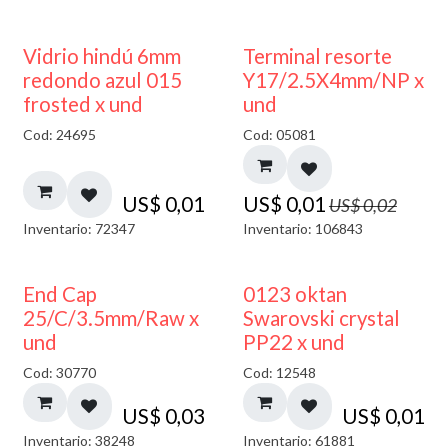
40% DESCUENTO
50% DESCUENTO
Vidrio hindú 6mm
Terminal resorte
redondo azul 015
Y17/2.5X4mm/NP x
frosted x und
und
Cod: 24695
Cod: 05081
US$
0,01
US$
0,01
US$
0,02
Inventario: 72347
Inventario: 106843
End Cap
0123 oktan
25/C/3.5mm/Raw x
Swarovski crystal
und
PP22 x und
Cod: 30770
Cod: 12548
US$
0,03
US$
0,01
Inventario: 38248
Inventario: 61881