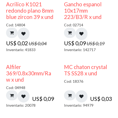
50% DESCUENTO
50% DESCUENTO
Acrilico K1021
Gancho espanol
redondo plano 8mm
10x17mm
blue zircon 39 x und
223/B3/R x und
Cod: 14804
Cod: 02714
US$
0,02
US$
0,09
US$
0,04
US$
0,19
Inventario: 41833
Inventario: 142717
Alfiler
MC chaton crystal
369/0.8x30mm/Ra
TS SS28 x und
w x und
Cod: 18376
Cod: 04948
US$
0,09
US$
0,03
Inventario: 20078
Inventario: 94979