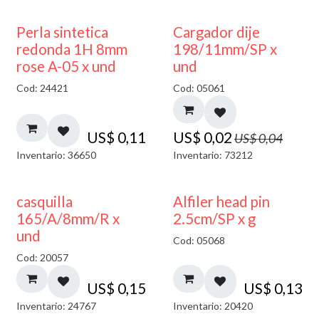
50% DESCUENTO
Perla sintetica
Cargador dije
redonda 1H 8mm
198/11mm/SP x
rose A-05 x und
und
Cod: 24421
Cod: 05061
US$
0,11
US$
0,02
US$
0,04
Inventario: 36650
Inventario: 73212
casquilla
Alfiler head pin
165/A/8mm/R x
2.5cm/SP x g
und
Cod: 05068
Cod: 20057
US$
0,15
US$
0,13
Inventario: 24767
Inventario: 20420