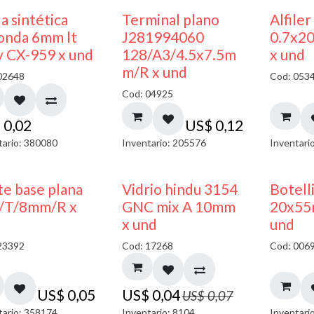
a sintética
Terminal plano
Alfiler
onda 6mm lt
J281994060
0.7x2
y CX-959 x und
128/A3/4.5x7.5m
x und
m/R x und
02648
Cod: 053
Cod: 04925
$
0,02
US$
0,12
tario: 380080
Inventario: 205576
Inventari
40% DESCUENTO
te base plana
Vidrio hindu 3154
Botelli
/T/8mm/R x
GNC mix A 10mm
20x55
x und
und
23392
Cod: 17268
Cod: 006
US$
0,05
US$
0,04
US$
0,07
tario: 358174
Inventario: 8104
Inventari