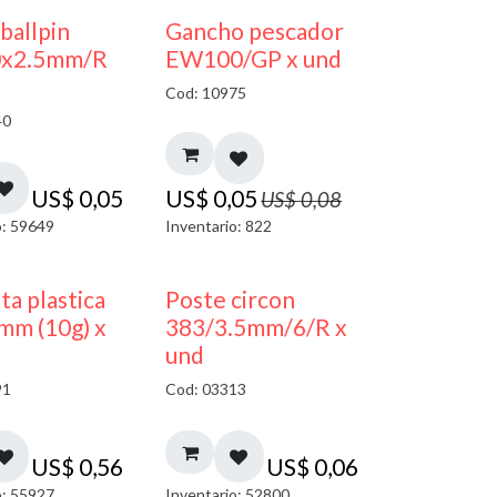
40% DESCUENTO
 ballpin
Gancho pescador
0x2.5mm/R
EW100/GP x und
Cod: 10975
40
US$
0,05
US$
0,05
US$
0,08
o: 59649
Inventario: 822
ta plastica
Poste circon
mm (10g) x
383/3.5mm/6/R x
und
91
Cod: 03313
US$
0,56
US$
0,06
o: 55927
Inventario: 52800