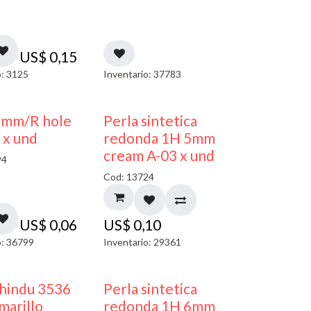
US$
0,15
o: 3125
Inventario: 37783
3mm/R hole
Perla sintetica
 x und
redonda 1H 5mm
cream A-03 x und
94
Cod: 13724
US$
0,06
US$
0,10
o: 36799
Inventario: 29361
 hindu 3536
Perla sintetica
arillo
redonda 1H 6mm