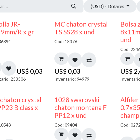
(USD) - Dolares
lla JR-
MC chaton crystal
Bolsa 
x9mm/R x gr
TS SS28 x und
8x11m
und
06894
Cod: 18376
Cod: 224
US$
0,03
US$
0,03
US$
2
tario: 233306
Inventario: 94979
Inventari
chaton crystal
1028 swarovski
Alfiler
P23 B class x
chaton montana F
0.7x3
PP12 x und
champ
10543
Cod: 09404
Cod: 027