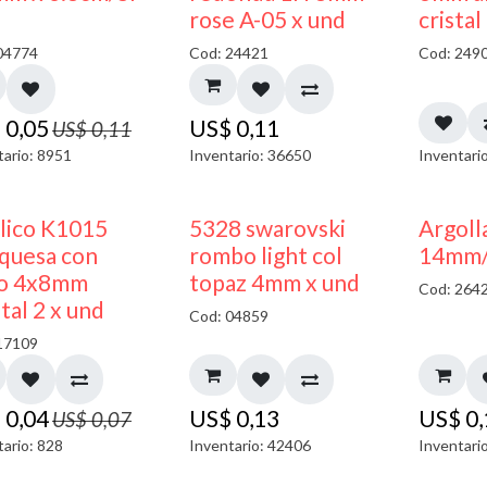
50% DESCUENTO
rose A-05 x und
cristal
04774
Cod: 24421
Cod: 249
$
0,05
US$
0,11
US$
0,11
tario: 8951
Inventario: 36650
Inventari
50% DESCUENTO
ilico K1015
5328 swarovski
Argoll
quesa con
rombo light col
14mm/g
o 4x8mm
topaz 4mm x und
Cod: 264
tal 2 x und
Cod: 04859
17109
$
0,04
US$
0,13
US$
0
US$
0,07
tario: 828
Inventario: 42406
Inventari