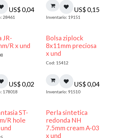
US$
0,04
US$
0,15
o: 28461
Inventario: 19151
¡NUEVO!
a JR-
Bolsa ziplock
mm/R x und
8x11mm preciosa
x und
08
Cod: 15412
US$
0,02
US$
0,04
o: 178018
Inventario: 91510
antasia ST-
Perla sintetica
m/R hole
redonda NH
 und
7.5mm cream A-03
x und
25