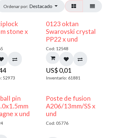
Destacado
Ordenar por:
¡NUEVO!
ziplock
0123 oktan
m stone x
Swarovski crystal
PP22 x und
65
Cod: 12548
,44
US$
0,01
o: 52973
Inventario: 61881
 ball pin
Poste de fusion
5.0x1.5mm
A206/13mm/SS x
agne x und
und
24
Cod: 05776