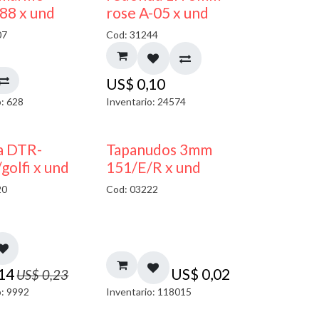
 88 x und
rose A-05 x und
07
Cod: 31244
US$
0,10
o: 628
Inventario: 24574
40% DESCUENTO
a DTR-
Tapanudos 3mm
olfi x und
151/E/R x und
20
Cod: 03222
,14
US$
0,02
US$
0,23
o: 9992
Inventario: 118015