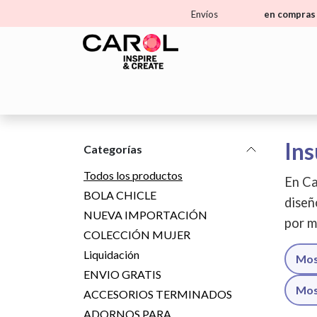
Ir al contenido
Envíos
en compras 
Home
Tienda
Aprende
Ma
Ins
Categorías
Todos los productos
En Ca
BOLA CHICLE
diseñ
NUEVA IMPORTACIÓN
por m
COLECCIÓN MUJER
Liquidación
Mos
ENVIO GRATIS
Mos
ACCESORIOS TERMINADOS
ADORNOS PARA