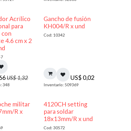
50% DESCUENTO
dor Acrílico
Gancho de fusión
nal para
KH004/R x und
s con
Cod: 10342
e 4.6 cm x 2
nd
47
,66
US$
0,02
US$
1,32
o: 348
Inventario: 509369
oche militar
4120CH setting
7mm/R x
para soldar
18x13mm/R x und
69
Cod: 30572