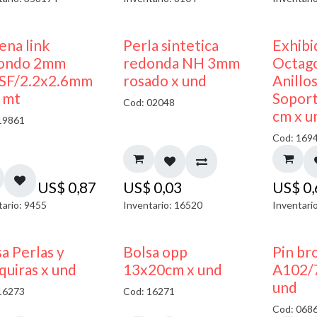
ena link
Perla sintetica
Exhibi
ondo 2mm
redonda NH 3mm
Octago
SF/2.2x2.6mm
rosado x und
Anillo
x mt
Soport
Cod: 02048
cm x u
19861
Cod: 169
US$
0,87
US$
0,03
US$
0
tario: 9455
Inventario: 16520
Inventari
a Perlas y
Bolsa opp
Pin br
quiras x und
13x20cm x und
A102/
und
16273
Cod: 16271
Cod: 068