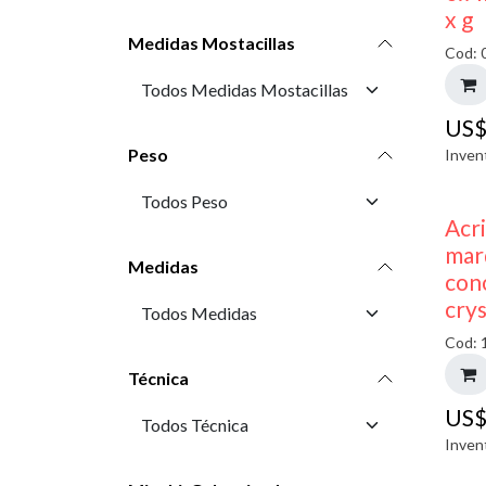
x g
Medidas Mostacillas
Cod: 
US
Peso
Inven
Acr
mar
Medidas
con
crys
Cod: 
Técnica
US
Inven