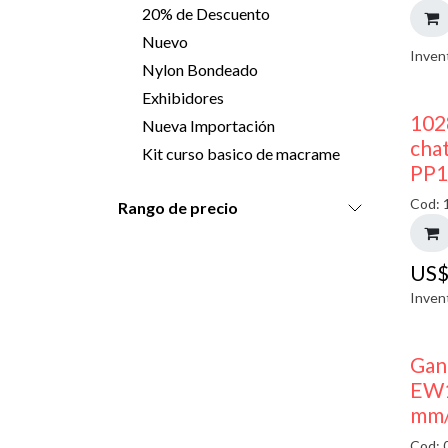
20% de Descuento
Nuevo
Inven
Nylon Bondeado
Exhibidores
102
Nueva Importación
chat
Kit curso basico de macrame
PP1
Cod: 
Rango de precio
US
Inven
Gan
EW1
mm/
Cod: 