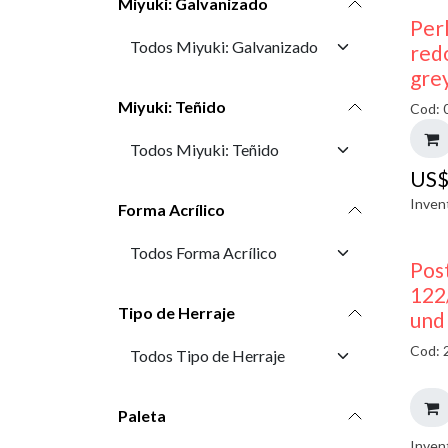
Miyuki: Galvanizado
Perl
red
gre
Miyuki: Teñido
Cod: 
US
Inven
Forma Acrílico
Pos
122
Tipo de Herraje
und
Cod: 
Paleta
Inven