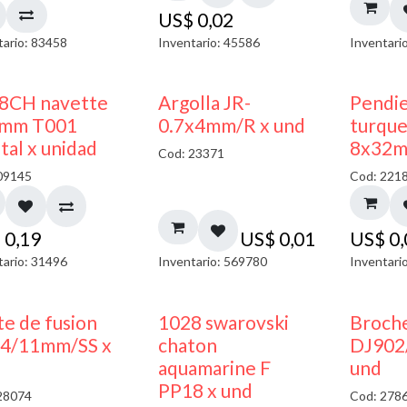
US$
0,02
tario: 83458
Inventario: 45586
Inventari
8CH navette
Argolla JR-
Pendi
mm T001
0.7x4mm/R x und
turque
tal x unidad
8x32m
Cod: 23371
09145
Cod: 221
$
0,19
US$
0,01
US$
0
tario: 31496
Inventario: 569780
Inventari
te de fusion
1028 swarovski
Broche
4/11mm/SS x
chaton
DJ902
aquamarine F
und
PP18 x und
28074
Cod: 278