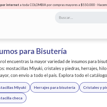
por internet
a toda COLOMBIA por compras mayores a $550.000 - Hacemo
yoristas
Puntos Carol
Mis Puntos
Comunidad
umos para Bisutería
rol encuentras la mayor variedad de insumos para bisut
os: mostacillas Miyuki, cristales y piedras, herrajes, hil
ayor, con envío a todo el país. Explora todo el catálog
tacillas Miyuki
Herrajes para bisutería
Cristales y p
tacilla checa