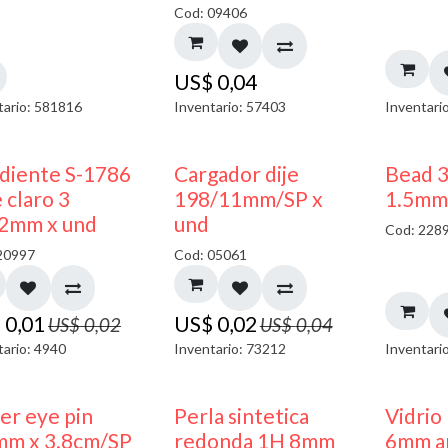
Cod: 09406
US$
0,04
tario: 581816
Inventario: 57403
Inventari
50% DESCUENTO
50% DESCUENTO
diente S-1786
Cargador dije
Bead 
 claro 3
198/11mm/SP x
1.5mm
2mm x und
und
Cod: 228
20997
Cod: 05061
$
0,01
US$
0,02
US$
0,02
US$
0,04
tario: 4940
Inventario: 73212
Inventari
ler eye pin
Perla sintetica
Vidrio
mm x 3.8cm/SP
redonda 1H 8mm
6mm am