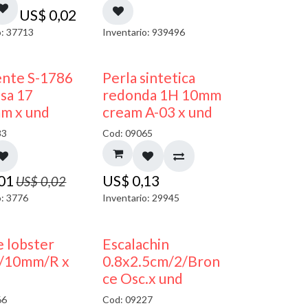
US$
0,02
o: 37713
Inventario: 939496
50% DESCUENTO
ente S-1786
Perla sintetica
sa 17
redonda 1H 10mm
m x und
cream A-03 x und
83
Cod: 09065
,01
US$
0,13
US$
0,02
o: 3776
Inventario: 29945
 lobster
Escalachin
/10mm/R x
0.8x2.5cm/2/Bron
ce Osc.x und
66
Cod: 09227