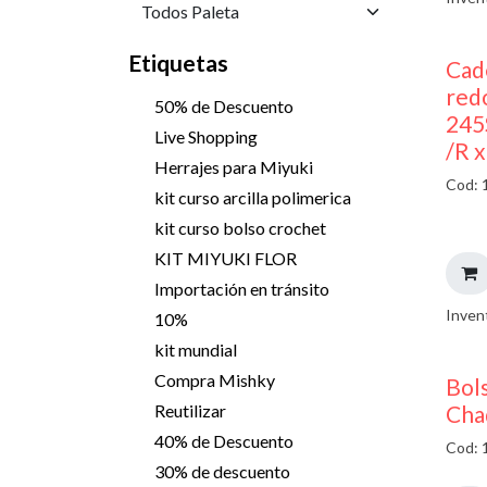
Etiquetas
Cad
red
50% de Descuento
245
Live Shopping
/R 
Herrajes para Miyuki
Cod: 
kit curso arcilla polimerica
kit curso bolso crochet
KIT MIYUKI FLOR
Importación en tránsito
Inven
10%
kit mundial
Compra Mishky
Bols
Cha
Reutilizar
40% de Descuento
Cod: 
30% de descuento