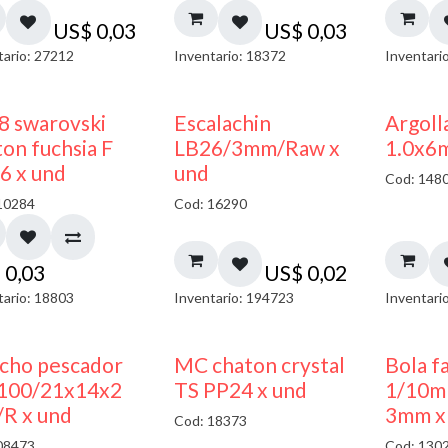
US$
0,03
US$
0,03
tario: 27212
Inventario: 18372
Inventari
8 swarovski
Escalachin
Argoll
on fuchsia F
LB26/3mm/Raw x
1.0x6
6 x und
und
Cod: 148
10284
Cod: 16290
$
0,03
US$
0,02
tario: 18803
Inventario: 194723
Inventari
cho pescador
MC chaton crystal
Bola f
00/21x14x2
TS PP24 x und
1/10m
R x und
3mm x
Cod: 18373
08473
Cod: 130