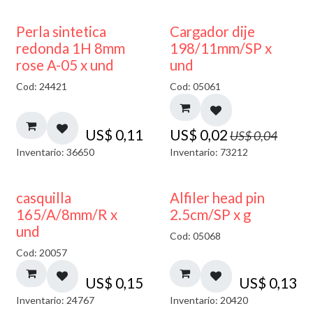
50% DESCUENTO
Perla sintetica
Cargador dije
redonda 1H 8mm
198/11mm/SP x
rose A-05 x und
und
Cod: 24421
Cod: 05061
US$
0,11
US$
0,02
US$
0,04
Inventario: 36650
Inventario: 73212
casquilla
Alfiler head pin
165/A/8mm/R x
2.5cm/SP x g
und
Cod: 05068
Cod: 20057
US$
0,15
US$
0,13
Inventario: 24767
Inventario: 20420