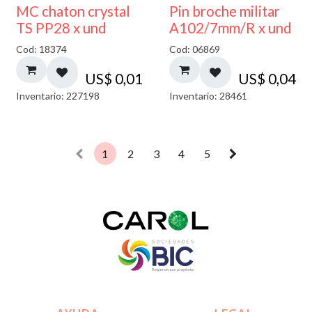
MC chaton crystal
Pin broche militar
TS PP28 x und
A102/7mm/R x und
Cod: 18374
Cod: 06869
US$
0,01
US$
0,04
Inventario: 227198
Inventario: 28461
1
2
3
4
5