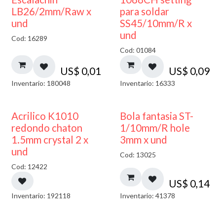
LB26/2mm/Raw x
para soldar
und
SS45/10mm/R x
und
Cod: 16289
Cod: 01084
US$
0,01
US$
0,09
Inventario: 180048
Inventario: 16333
50% DESCUENTO
Acrilico K1010
Bola fantasia ST-
redondo chaton
1/10mm/R hole
1.5mm crystal 2 x
3mm x und
und
Cod: 13025
Cod: 12422
US$
0,14
Inventario: 192118
Inventario: 41378