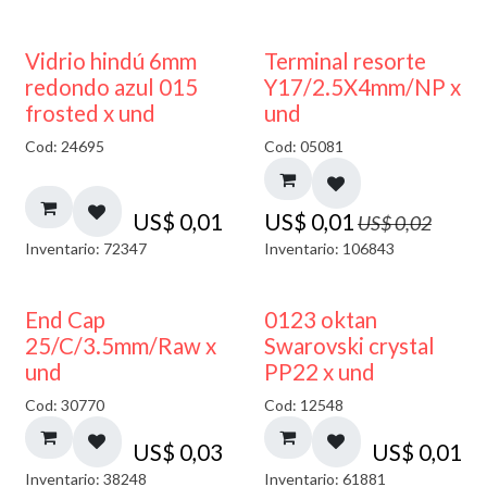
40% DESCUENTO
50% DESCUENTO
Vidrio hindú 6mm
Terminal resorte
redondo azul 015
Y17/2.5X4mm/NP x
frosted x und
und
Cod: 24695
Cod: 05081
US$
0,01
US$
0,01
US$
0,02
Inventario: 72347
Inventario: 106843
End Cap
0123 oktan
25/C/3.5mm/Raw x
Swarovski crystal
und
PP22 x und
Cod: 30770
Cod: 12548
US$
0,03
US$
0,01
Inventario: 38248
Inventario: 61881