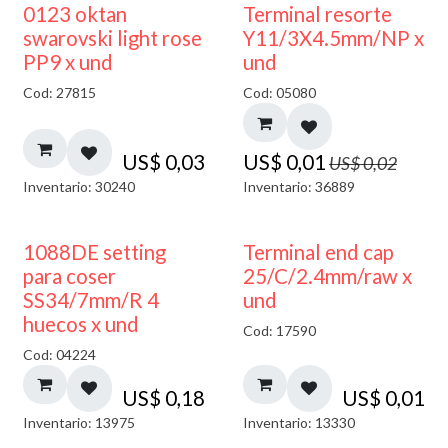
50% DESCUENTO
0123 oktan
Terminal resorte
swarovski light rose
Y11/3X4.5mm/NP x
PP9 x und
und
Cod: 27815
Cod: 05080
US$
0,03
US$
0,01
US$
0,02
Inventario: 30240
Inventario: 36889
1088DE setting
Terminal end cap
para coser
25/C/2.4mm/raw x
SS34/7mm/R 4
und
huecos x und
Cod: 17590
Cod: 04224
US$
0,18
US$
0,01
Inventario: 13975
Inventario: 13330