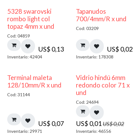
5328 swarovski
Tapanudos
rombo light col
700/4mm/R x und
topaz 4mm x und
Cod: 03209
Cod: 04859
US$
0,13
US$
0,02
Inventario: 42404
Inventario: 178308
40% DESCUENTO
Terminal maleta
Vidrio hindú 6mm
128/10mm/R x und
redondo color 71 x
und
Cod: 31144
Cod: 24694
US$
0,07
US$
0,01
US$
0,02
Inventario: 29971
Inventario: 46556