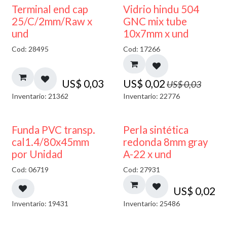
40% DESCUENTO
Terminal end cap
Vidrio hindu 504
25/C/2mm/Raw x
GNC mix tube
und
10x7mm x und
Cod: 28495
Cod: 17266
US$
0,03
US$
0,02
US$
0,03
Inventario: 21362
Inventario: 22776
Funda PVC transp.
Perla sintética
cal1.4/80x45mm
redonda 8mm gray
por Unidad
A-22 x und
Cod: 06719
Cod: 27931
US$
0,02
Inventario: 19431
Inventario: 25486