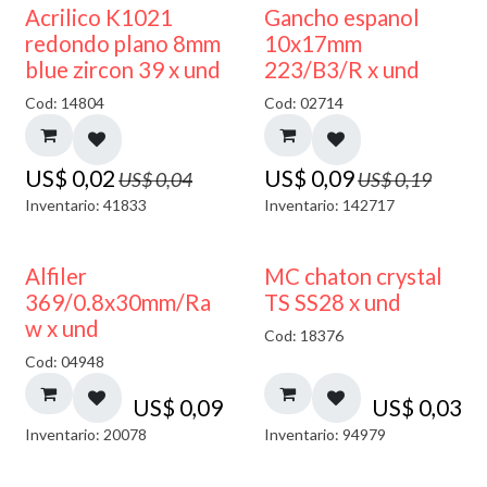
50% DESCUENTO
50% DESCUENTO
Acrilico K1021
Gancho espanol
redondo plano 8mm
10x17mm
blue zircon 39 x und
223/B3/R x und
Cod: 14804
Cod: 02714
US$
0,02
US$
0,09
US$
0,04
US$
0,19
Inventario: 41833
Inventario: 142717
Alfiler
MC chaton crystal
369/0.8x30mm/Ra
TS SS28 x und
w x und
Cod: 18376
Cod: 04948
US$
0,09
US$
0,03
Inventario: 20078
Inventario: 94979