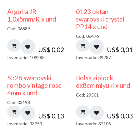
Argolla JR-
0123 oktan
1.0x5mm/R x und
swarovski crystal
PP14 x und
Cod: 06889
Cod: 06476
US$
0,02
US$
0,01
Inventario: 109283
Inventario: 39287
¡NUEVO!
5328 swarovski
Bolsa ziplock
rombo vintage rose
6x8cm miyuki x und
4mm x und
Cod: 29501
Cod: 03198
US$
0,13
US$
0,03
Inventario: 33753
Inventario: 32105