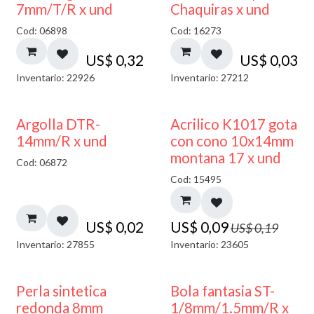
7mm/T/R x und
Chaquiras x und
Cod: 06898
Cod: 16273
US$
0,32
US$
0,03
Inventario: 22926
Inventario: 27212
50% DESCUENTO
Argolla DTR-
Acrilico K1017 gota
14mm/R x und
con cono 10x14mm
montana 17 x und
Cod: 06872
Cod: 15495
US$
0,02
US$
0,09
US$
0,19
Inventario: 27855
Inventario: 23605
Perla sintetica
Bola fantasia ST-
redonda 8mm
1/8mm/1.5mm/R x