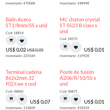
Inventario: 470068
Inventario: 148948
50% DESCUENTO
Balin Acero
MC chaton crystal
ST1/8mm/SS x und
ST SS23 B class x
und
Cod: 18814
Cod: 18372
US$
0,02
US$
0,01
US$
0,05
Inventario: 223164
Inventario: 119928
Terminal cadena
Poste de fusión
8x2x2mm 32
A206/R/10/SS x
f02/raw x und
und
Cod: 06862
Cod: 06871
US$
0,07
US$
0,01
Inventario: 116869
Inventario: 418224