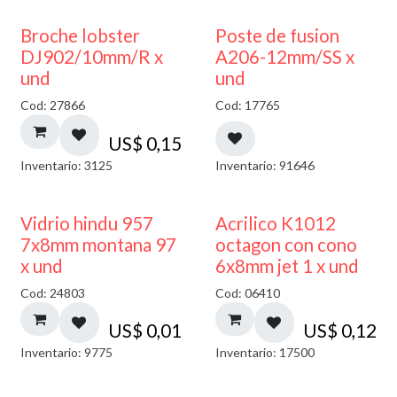
Broche lobster
Poste de fusion
DJ902/10mm/R x
A206-12mm/SS x
und
und
Cod: 27866
Cod: 17765
US$
0,15
Inventario: 3125
Inventario: 91646
40% DESCUENTO
Vidrio hindu 957
Acrilico K1012
7x8mm montana 97
octagon con cono
x und
6x8mm jet 1 x und
Cod: 24803
Cod: 06410
US$
0,01
US$
0,12
Inventario: 9775
Inventario: 17500