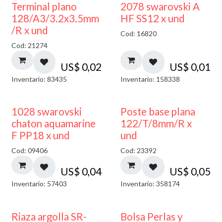
Terminal plano
2078 swarovski A
128/A3/3.2x3.5mm
HF SS12 x und
/R x und
Cod: 16820
Cod: 21274
US$
0,02
US$
0,01
Inventario: 83435
Inventario: 158338
1028 swarovski
Poste base plana
chaton aquamarine
122/T/8mm/R x
F PP18 x und
und
Cod: 09406
Cod: 23392
US$
0,04
US$
0,05
Inventario: 57403
Inventario: 358174
Riaza argolla SR-
Bolsa Perlas y