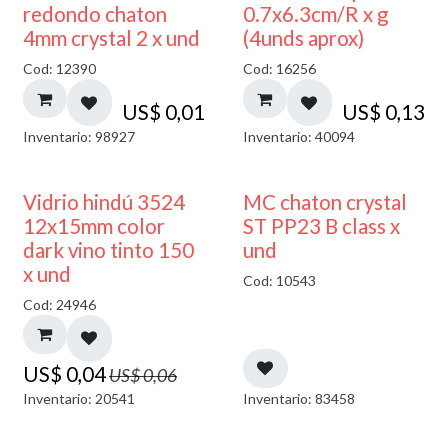
50% DESCUENTO
redondo chaton
0.7x6.3cm/R x g
4mm crystal 2 x und
(4unds aprox)
Cod: 12390
Cod: 16256
US$
0,01
US$
0,13
Inventario: 98927
Inventario: 40094
40% DESCUENTO
Vidrio hindú 3524
MC chaton crystal
12x15mm color
ST PP23 B class x
dark vino tinto 150
und
x und
Cod: 10543
Cod: 24946
US$
0,04
US$
0,06
Inventario: 20541
Inventario: 83458