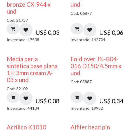
bronze CX-944 x
und
und
Cod: 06877
Cod: 21737
US$
0,03
US$
0,06
Inventario: 47508
Inventario: 142704
Media perla
Fold over JN-B04-
sintética base plana
016 D150/4.5mm x
1H 3mm cream A-
und
03 x und
Cod: 05887
Cod: 32109
US$
0,08
US$
0,34
Inventario: 44104
Inventario: 19982
Acrilico K1010
Alfiler head pin