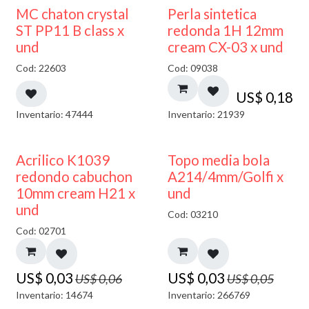
MC chaton crystal
Perla sintetica
ST PP11 B class x
redonda 1H 12mm
und
cream CX-03 x und
Cod: 22603
Cod: 09038
US$
0,18
Inventario: 47444
Inventario: 21939
50% DESCUENTO
40% DESCUENTO
Acrilico K1039
Topo media bola
redondo cabuchon
A214/4mm/Golfi x
10mm cream H21 x
und
und
Cod: 03210
Cod: 02701
US$
0,03
US$
0,03
US$
0,06
US$
0,05
Inventario: 14674
Inventario: 266769