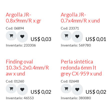
Argolla JR-
Argolla JR-
0.8x9mm/R x gr
0.7x4mm/R x und
Cod: 06894
Cod: 23371
US$
0,03
US$
0,01
Inventario: 233306
Inventario: 569780
Finding oval
Perla sintética
10.3x5.2x0.4mm/R
redonda 6mm lt
aw x und
grey CX-959 x und
Cod: 01260
Cod: 02648
US$
0,02
US$
0,02
Inventario: 46553
Inventario: 380080