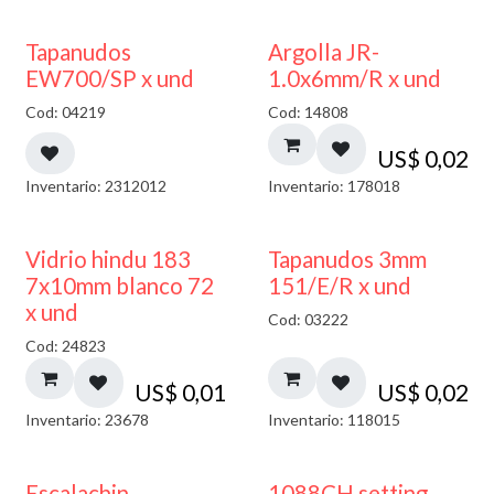
50% DESCUENTO
Tapanudos
Argolla JR-
EW700/SP x und
1.0x6mm/R x und
Cod: 04219
Cod: 14808
US$
0,02
Inventario: 2312012
Inventario: 178018
40% DESCUENTO
Vidrio hindu 183
Tapanudos 3mm
7x10mm blanco 72
151/E/R x und
x und
Cod: 03222
Cod: 24823
US$
0,01
US$
0,02
Inventario: 23678
Inventario: 118015
Escalachin
1088CH setting