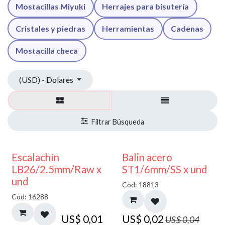
Mostacillas Miyuki
Herrajes para bisutería
Cristales y piedras
Herramientas
Cadenas
Mostacilla checa
(USD) - Dolares
50% DESCUENTO
Escalachín
Balin acero
LB26/2.5mm/Raw x
ST1/6mm/SS x und
und
Cod: 18813
Cod: 16288
US$
0,01
US$
0,02
US$
0,04