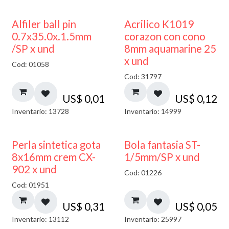
Alfiler ball pin
Acrilico K1019
0.7x35.0x.1.5mm
corazon con cono
/SP x und
8mm aquamarine 25
x und
Cod: 01058
Cod: 31797
US$
0,01
US$
0,12
Inventario: 13728
Inventario: 14999
Perla sintetica gota
Bola fantasia ST-
8x16mm crem CX-
1/5mm/SP x und
902 x und
Cod: 01226
Cod: 01951
US$
0,31
US$
0,05
Inventario: 13112
Inventario: 25997