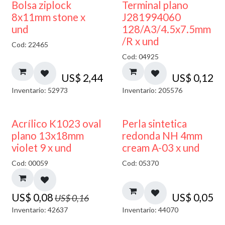
¡NUEVO!
Bolsa ziplock
Terminal plano
8x11mm stone x
J281994060
und
128/A3/4.5x7.5mm
/R x und
Cod: 22465
Cod: 04925
US$
2,44
US$
0,12
Inventario: 52973
Inventario: 205576
50% DESCUENTO
Acrílico K1023 oval
Perla sintetica
plano 13x18mm
redonda NH 4mm
violet 9 x und
cream A-03 x und
Cod: 00059
Cod: 05370
US$
0,08
US$
0,05
US$
0,16
Inventario: 42637
Inventario: 44070