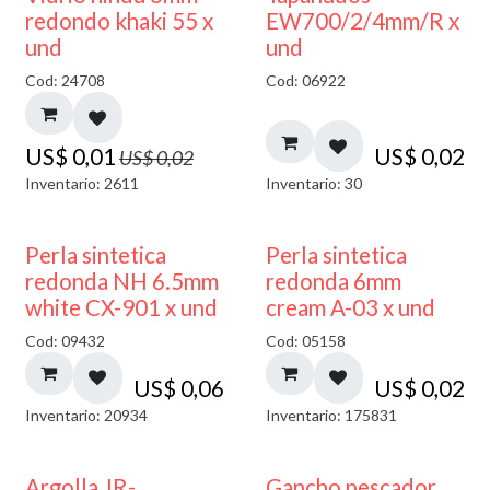
40% DESCUENTO
redondo khaki 55 x
EW700/2/4mm/R x
und
und
Cod: 24708
Cod: 06922
US$
0,01
US$
0,02
US$
0,02
Inventario: 2611
Inventario: 30
Perla sintetica
Perla sintetica
redonda NH 6.5mm
redonda 6mm
white CX-901 x und
cream A-03 x und
Cod: 09432
Cod: 05158
US$
0,06
US$
0,02
Inventario: 20934
Inventario: 175831
Argolla JR-
Gancho pescador