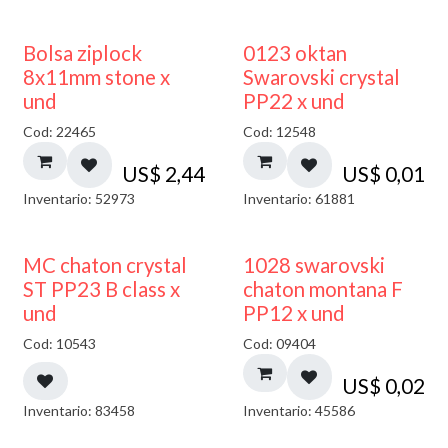
¡NUEVO!
Bolsa ziplock
0123 oktan
8x11mm stone x
Swarovski crystal
und
PP22 x und
Cod: 22465
Cod: 12548
US$
2,44
US$
0,01
Inventario: 52973
Inventario: 61881
MC chaton crystal
1028 swarovski
ST PP23 B class x
chaton montana F
und
PP12 x und
Cod: 10543
Cod: 09404
US$
0,02
Inventario: 83458
Inventario: 45586