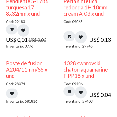
50% DESCUENTO
Pendiente S-1786
Perla sintetica
turquesa 17
redonda 1H 10mm
8x32mm x und
cream A-03 x und
Cod: 22183
Cod: 09065
US$
0,01
US$
0,13
US$
0,02
Inventario: 3776
Inventario: 29945
Poste de fusion
1028 swarovski
A204/11mm/SS x
chaton aquamarine
und
F PP18 x und
Cod: 28074
Cod: 09406
US$
0,04
Inventario: 581816
Inventario: 57403