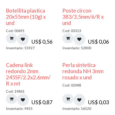
Botellita plastica
Poste circon
20x55mm (10g) x
383/3.5mm/6/R x
und
und
Cod: 00691
Cod: 03313
US$
0,56
US$
0,06
Inventario: 55927
Inventario: 52800
Cadena link
Perla sintetica
redondo 2mm
redonda NH 3mm
245SF/2.2x2.6mm/
rosado x und
R x mt
Cod: 02048
Cod: 19861
US$
0,87
US$
0,03
Inventario: 9455
Inventario: 16520