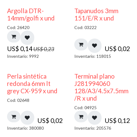
40% DESCUENTO
Argolla DTR-
Tapanudos 3mm
14mm/golfi x und
151/E/R x und
Cod: 26420
Cod: 03222
US$
0,14
US$
0,02
US$
0,23
Inventario: 9992
Inventario: 118015
Perla sintética
Terminal plano
redonda 6mm lt
J281994060
grey CX-959 x und
128/A3/4.5x7.5mm
/R x und
Cod: 02648
Cod: 04925
US$
0,02
US$
0,12
Inventario: 380080
Inventario: 205576