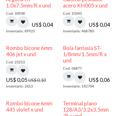
1.0x7.5mm/R x und
acero KH005 x und
Cod: 30938
Cod: 10343
US$
0,04
US$
0,04
Inventario: 89925
Inventario: 468780
50% DESCUENTO
Rombo bicone 6mm
Bola fantasia ST-
406 jet x und
1/8mm/1.5mm/R x
und
Cod: 23253
Cod: 06877
US$
0,05
US$
0,06
US$
0,10
Inventario: 2613
Inventario: 142704
50% DESCUENTO
Rombo bicone 6mm
Terminal plano
445 violet x und
128/A3/3.2x3.5mm
/R x und