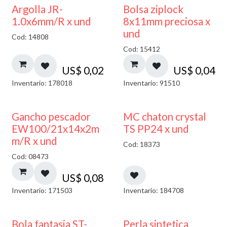
¡NUEVO!
Argolla JR-
Bolsa ziplock
1.0x6mm/R x und
8x11mm preciosa x
und
Cod: 14808
Cod: 15412
US$
0,02
US$
0,04
Inventario: 178018
Inventario: 91510
Gancho pescador
MC chaton crystal
EW100/21x14x2m
TS PP24 x und
m/R x und
Cod: 18373
Cod: 08473
US$
0,08
Inventario: 171503
Inventario: 184708
Bola fantasia ST-
Perla sintetica