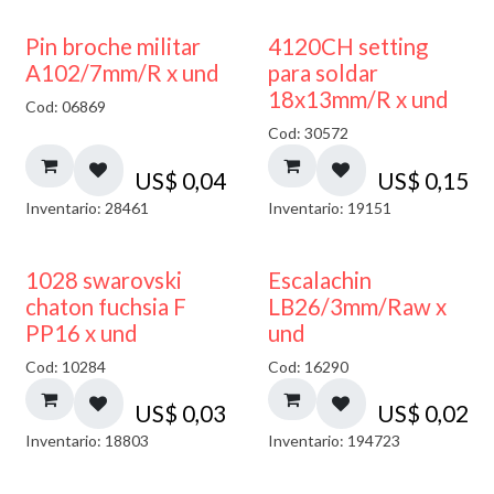
Pin broche militar
4120CH setting
A102/7mm/R x und
para soldar
18x13mm/R x und
Cod: 06869
Cod: 30572
US$
0,04
US$
0,15
Inventario: 28461
Inventario: 19151
1028 swarovski
Escalachin
chaton fuchsia F
LB26/3mm/Raw x
PP16 x und
und
Cod: 10284
Cod: 16290
US$
0,03
US$
0,02
Inventario: 18803
Inventario: 194723