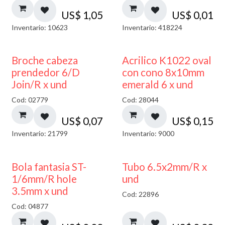
US$
1,05
US$
0,01
Inventario: 10623
Inventario: 418224
Broche cabeza
Acrilico K1022 oval
prendedor 6/D
con cono 8x10mm
Join/R x und
emerald 6 x und
Cod: 02779
Cod: 28044
US$
0,07
US$
0,15
Inventario: 21799
Inventario: 9000
Bola fantasia ST-
Tubo 6.5x2mm/R x
1/6mm/R hole
und
3.5mm x und
Cod: 22896
Cod: 04877