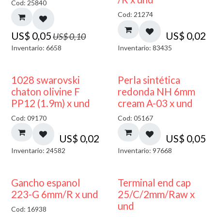
Cod: 25840
Cod: 21274
US$
0,05
US$
0,02
US$
0,10
Inventario: 6658
Inventario: 83435
1028 swarovski
Perla sintética
chaton olivine F
redonda NH 6mm
PP12 (1.9m) x und
cream A-03 x und
Cod: 09170
Cod: 05167
US$
0,02
US$
0,05
Inventario: 24582
Inventario: 97668
Gancho espanol
Terminal end cap
223-G 6mm/R x und
25/C/2mm/Raw x
und
Cod: 16938