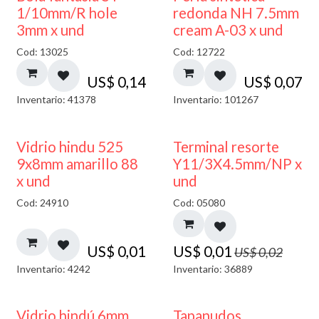
1/10mm/R hole
redonda NH 7.5mm
3mm x und
cream A-03 x und
Cod: 13025
Cod: 12722
US$
0,14
US$
0,07
Inventario: 41378
Inventario: 101267
40% DESCUENTO
50% DESCUENTO
Vidrio hindu 525
Terminal resorte
9x8mm amarillo 88
Y11/3X4.5mm/NP x
x und
und
Cod: 24910
Cod: 05080
US$
0,01
US$
0,01
US$
0,02
Inventario: 4242
Inventario: 36889
Vidrio hindú 6mm
Tapanudos