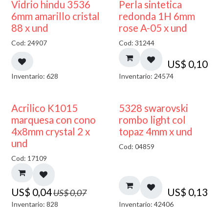
Vidrio hindu 3536
Perla sintetica
6mm amarillo cristal
redonda 1H 6mm
88 x und
rose A-05 x und
Cod: 24907
Cod: 31244
US$
0,10
Inventario: 628
Inventario: 24574
50% DESCUENTO
Acrilico K1015
5328 swarovski
marquesa con cono
rombo light col
4x8mm crystal 2 x
topaz 4mm x und
und
Cod: 04859
Cod: 17109
US$
0,04
US$
0,13
US$
0,07
Inventario: 828
Inventario: 42406