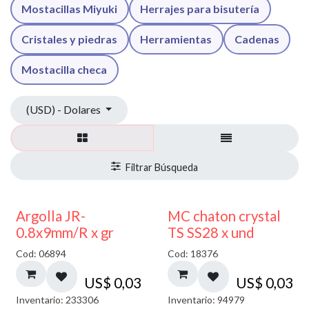
Mostacillas Miyuki
Herrajes para bisutería
Cristales y piedras
Herramientas
Cadenas
Mostacilla checa
(USD) - Dolares
Argolla JR-
MC chaton crystal
0.8x9mm/R x gr
TS SS28 x und
Cod: 06894
Cod: 18376
US$
0,03
US$
0,03
Inventario: 233306
Inventario: 94979