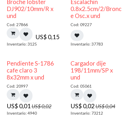
Broche lobster
Escalachin
DJ902/10mm/R x
0.8x2.5cm/2/Bronc
und
e Osc.x und
Cod: 27866
Cod: 09227
US$
0,15
Inventario: 3125
Inventario: 37783
50% DESCUENTO
50% DESCUENTO
Pendiente S-1786
Cargador dije
cafe claro 3
198/11mm/SP x
8x32mm x und
und
Cod: 20997
Cod: 05061
US$
0,01
US$
0,02
US$
0,02
US$
0,04
Inventario: 4940
Inventario: 73212