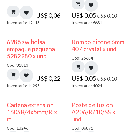
US$
0,06
US$
0,05
US$
0,10
Inventario: 12118
Inventario: 6631
50% DESCUENTO
6988 sw bolsa
Rombo bicone 6mm
empaque pequena
407 crystal x und
5282980 x und
Cod: 25684
Cod: 31813
US$
0,22
US$
0,05
US$
0,10
Inventario: 14295
Inventario: 4024
Cadena extension
Poste de fusión
160SB/4x5mm/R x
A206/R/10/SS x
m
und
Cod: 13246
Cod: 06871