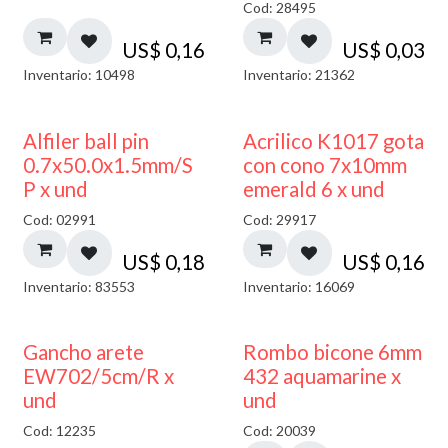
Cod: 28495
US$
0,16
US$
0,03
Inventario: 10498
Inventario: 21362
Alfiler ball pin
Acrilico K1017 gota
0.7x50.0x1.5mm/S
con cono 7x10mm
P x und
emerald 6 x und
Cod: 02991
Cod: 29917
US$
0,18
US$
0,16
Inventario: 83553
Inventario: 16069
50% DESCUENTO
Gancho arete
Rombo bicone 6mm
EW702/5cm/R x
432 aquamarine x
und
und
Cod: 12235
Cod: 20039