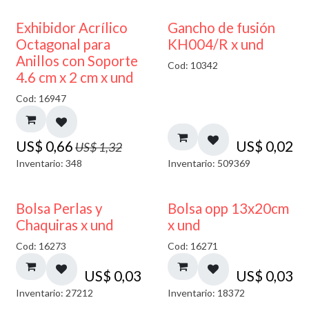
50% DESCUENTO
Exhibidor Acrílico
Gancho de fusión
Octagonal para
KH004/R x und
Anillos con Soporte
Cod: 10342
4.6 cm x 2 cm x und
Cod: 16947
US$
0,66
US$
0,02
US$
1,32
Inventario: 348
Inventario: 509369
Bolsa Perlas y
Bolsa opp 13x20cm
Chaquiras x und
x und
Cod: 16273
Cod: 16271
US$
0,03
US$
0,03
Inventario: 27212
Inventario: 18372