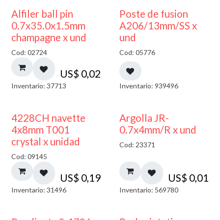
Alfiler ball pin
Poste de fusion
0.7x35.0x1.5mm
A206/13mm/SS x
champagne x und
und
Cod: 02724
Cod: 05776
US$
0,02
Inventario: 37713
Inventario: 939496
4228CH navette
Argolla JR-
4x8mm T001
0.7x4mm/R x und
crystal x unidad
Cod: 23371
Cod: 09145
US$
0,19
US$
0,01
Inventario: 31496
Inventario: 569780