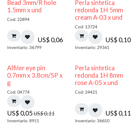
Bead 3mm/R hole
Perla sintetica
1.5mm x und
redonda 1H 5mm
cream A-03 x und
Cod: 22894
Cod: 13724
US$
0,06
US$
0,10
Inventario: 36799
Inventario: 29361
50% DESCUENTO
Alfiler eye pin
Perla sintetica
0.7mm x 3.8cm/SP x
redonda 1H 8mm
g
rose A-05 x und
Cod: 04774
Cod: 24421
US$
0,05
US$
0,11
US$
0,11
Inventario: 8951
Inventario: 36650