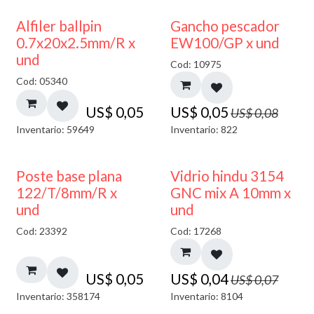
40% DESCUENTO
Alfiler ballpin
Gancho pescador
0.7x20x2.5mm/R x
EW100/GP x und
und
Cod: 10975
Cod: 05340
US$
0,05
US$
0,05
US$
0,08
Inventario: 59649
Inventario: 822
40% DESCUENTO
Poste base plana
Vidrio hindu 3154
122/T/8mm/R x
GNC mix A 10mm x
und
und
Cod: 23392
Cod: 17268
US$
0,05
US$
0,04
US$
0,07
Inventario: 358174
Inventario: 8104