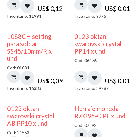
US$
0,12
US$
0,01
Inventario: 11994
Inventario: 9775
1088CH setting
0123 oktan
para soldar
swarovski crystal
SS45/10mm/R x
PP14 x und
und
Cod: 06476
Cod: 01084
US$
0,09
US$
0,01
Inventario: 16333
Inventario: 39287
50% DESCUENTO
0123 oktan
Herraje moneda
swarovski crystal
R.0295-C PL x und
AB PP10 x und
Cod: 07592
Cod: 24553