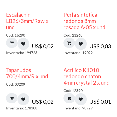
Escalachin
Perla sintetica
LB26/3mm/Raw x
redonda 8mm
und
rosada A-05 x und
Cod: 16290
Cod: 21263
US$
0,02
US$
0,03
Inventario: 194723
Inventario: 19022
50% DESCUENTO
Tapanudos
Acrilico K1010
700/4mm/R x und
redondo chaton
4mm crystal 2 x und
Cod: 03209
Cod: 12390
US$
0,02
US$
0,01
Inventario: 178308
Inventario: 98927