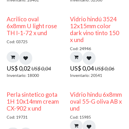
50% DESCUENTO
40% DESCUENTO
Acrilico oval
Vidrio hindú 3524
6x8mm U light rose
12x15mm color
TH I-1-72 x und
dark vino tinto 150
x und
Cod: 03725
Cod: 24946
US$
0,02
US$
0,04
US$
0,04
US$
0,06
Inventario: 18000
Inventario: 20541
50% DESCUENTO
Perla sintetico gota
Vidrio hindu 6x8mm
1H 10x14mm cream
oval 55-G oliva AB x
CX-902 x und
und
Cod: 19731
Cod: 15985