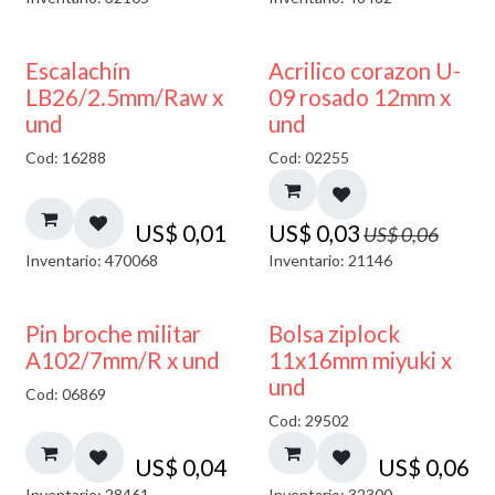
50% DESCUENTO
Escalachín
Acrilico corazon U-
LB26/2.5mm/Raw x
09 rosado 12mm x
und
und
Cod: 16288
Cod: 02255
US$
0,01
US$
0,03
US$
0,06
Inventario: 470068
Inventario: 21146
¡NUEVO!
Pin broche militar
Bolsa ziplock
A102/7mm/R x und
11x16mm miyuki x
und
Cod: 06869
Cod: 29502
US$
0,04
US$
0,06
Inventario: 28461
Inventario: 32300