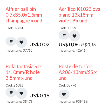
50% DESCUENTO
Alfiler ball pin
Acrílico K1023 oval
0.7x35.0x1.5mm
plano 13x18mm
champagne x und
violet 9 x und
Cod: 02724
Cod: 00059
US$
0,02
US$
0,08
US$
0,16
Inventario: 37713
Inventario: 42641
Bola fantasia ST-
Poste de fusion
1/10mm/R hole
A206/13mm/SS x
3.5mm x und
und
Cod: 26081
Cod: 05776
US$
0,16
Inventario: 35479
Inventario: 939496