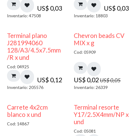
US$
0,03
US$
0,03
Inventario: 47508
Inventario: 18803
50% DESCUENTO
Terminal plano
Chevron beads CV
J281994060
MIX x g
128/A3/4.5x7.5mm
Cod: 05909
/R x und
Cod: 04925
US$
0,12
US$
0,02
US$
0,05
Inventario: 205576
Inventario: 26339
50% DESCUENTO
Carrete 4x2cm
Terminal resorte
blanco x und
Y17/2.5X4mm/NP x
und
Cod: 14867
Cod: 05081