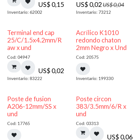
US$
0,15
US$
0,02
US$
0,04
Inventario: 62002
Inventario: 73212
50% DESCUENTO
Terminal end cap
Acrílico K1010
25/C/1.5x4.2mm/R
redondo chaton
aw x und
2mm Negro x Und
Cod: 04947
Cod: 20575
US$
0,02
Inventario: 83222
Inventario: 199330
Poste de fusion
Poste circon
A206-12mm/SS x
383/3.5mm/6/R x
und
und
Cod: 17765
Cod: 03313
US$
0,06