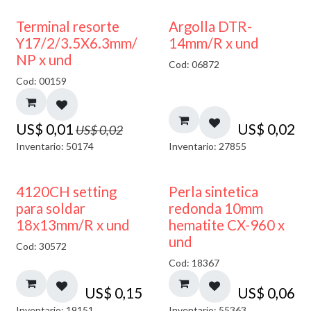
50% DESCUENTO
Terminal resorte
Argolla DTR-
Y17/2/3.5X6.3mm/
14mm/R x und
NP x und
Cod: 06872
Cod: 00159
US$
0,01
US$
0,02
US$
0,02
Inventario: 50174
Inventario: 27855
4120CH setting
Perla sintetica
para soldar
redonda 10mm
18x13mm/R x und
hematite CX-960 x
und
Cod: 30572
Cod: 18367
US$
0,15
US$
0,06
Inventario: 19151
Inventario: 55363