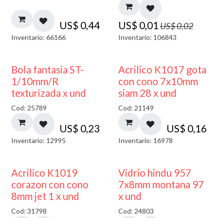
US$
0,44
US$
0,01
US$
0,02
Inventario: 66166
Inventario: 106843
Bola fantasia ST-
Acrilico K1017 gota
1/10mm/R
con cono 7x10mm
texturizada x und
siam 28 x und
Cod: 25789
Cod: 21149
US$
0,23
US$
0,16
Inventario: 12995
Inventario: 16978
40% DESCUENTO
Acrilico K1019
Vidrio hindu 957
corazon con cono
7x8mm montana 97
8mm jet 1 x und
x und
Cod: 31798
Cod: 24803