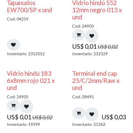
50% DESCUENTO
40% DESCUENTO
Tapanudos
Vidrio hindú 552
EW700/SP x und
12mm negro 013 x
und
Cod: 04219
Cod: 24903
US$
0,01
US$
0,02
Inventario: 2312012
Inventario: 232329
40% DESCUENTO
Vidrio hindú 183
Terminal end cap
6x8mm rojo 021 x
25/C/2mm/Raw x
und
und
Cod: 24905
Cod: 28495
US$
0,01
US$
0,03
US$
0,02
Inventario: 19599
Inventario: 21362