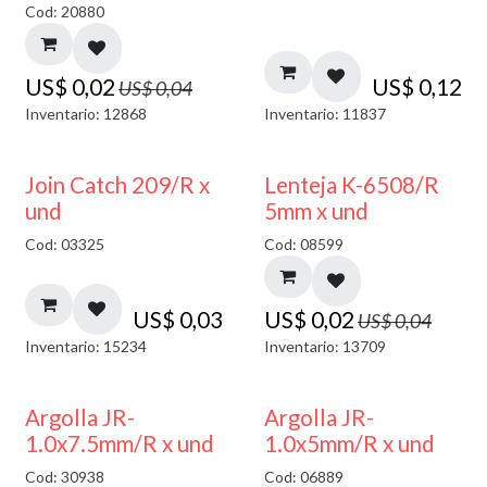
Cod: 20880
US$
0,02
US$
0,12
US$
0,04
Inventario: 12868
Inventario: 11837
50% DESCUENTO
Join Catch 209/R x
Lenteja K-6508/R
und
5mm x und
Cod: 03325
Cod: 08599
US$
0,03
US$
0,02
US$
0,04
Inventario: 15234
Inventario: 13709
Argolla JR-
Argolla JR-
1.0x7.5mm/R x und
1.0x5mm/R x und
Cod: 30938
Cod: 06889