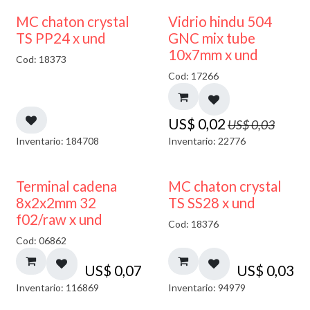
40% DESCUENTO
MC chaton crystal
Vidrio hindu 504
TS PP24 x und
GNC mix tube
10x7mm x und
Cod: 18373
Cod: 17266
US$
0,02
US$
0,03
Inventario: 184708
Inventario: 22776
Terminal cadena
MC chaton crystal
8x2x2mm 32
TS SS28 x und
f02/raw x und
Cod: 18376
Cod: 06862
US$
0,07
US$
0,03
Inventario: 116869
Inventario: 94979