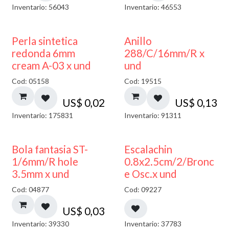
Inventario: 56043
Inventario: 46553
Perla sintetica
Anillo
redonda 6mm
288/C/16mm/R x
cream A-03 x und
und
Cod: 05158
Cod: 19515
US$
0,02
US$
0,13
Inventario: 175831
Inventario: 91311
Bola fantasia ST-
Escalachin
1/6mm/R hole
0.8x2.5cm/2/Bronc
3.5mm x und
e Osc.x und
Cod: 04877
Cod: 09227
US$
0,03
Inventario: 39330
Inventario: 37783