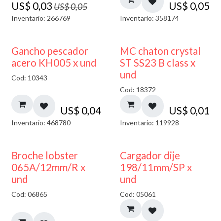
US$
0,03
US$
0,05
US$
0,05
Inventario: 266769
Inventario: 358174
Gancho pescador
MC chaton crystal
acero KH005 x und
ST SS23 B class x
und
Cod: 10343
Cod: 18372
US$
0,04
US$
0,01
Inventario: 468780
Inventario: 119928
50% DESCUENTO
Broche lobster
Cargador dije
065A/12mm/R x
198/11mm/SP x
und
und
Cod: 06865
Cod: 05061