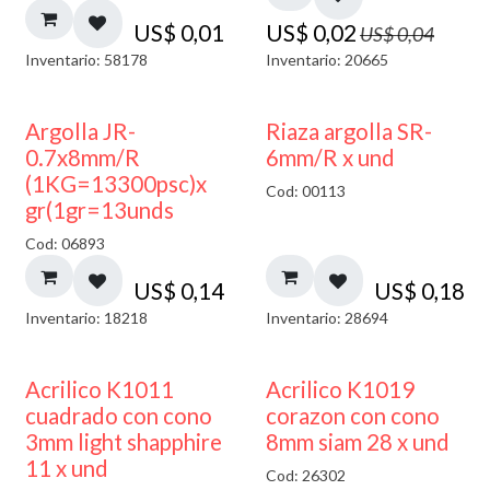
US$
0,01
US$
0,02
US$
0,04
Inventario: 58178
Inventario: 20665
Argolla JR-
Riaza argolla SR-
0.7x8mm/R
6mm/R x und
(1KG=13300psc)x
Cod: 00113
gr(1gr=13unds
Cod: 06893
US$
0,14
US$
0,18
Inventario: 18218
Inventario: 28694
50% DESCUENTO
Acrilico K1011
Acrilico K1019
cuadrado con cono
corazon con cono
3mm light shapphire
8mm siam 28 x und
11 x und
Cod: 26302