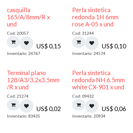
casquilla
Perla sintetica
165/A/8mm/R x
redonda 1H 6mm
und
rose A-05 x und
Cod: 20057
Cod: 31244
US$
0,15
US$
0,10
Inventario: 24767
Inventario: 24574
Terminal plano
Perla sintetica
128/A3/3.2x3.5mm
redonda NH 6.5mm
/R x und
white CX-901 x und
Cod: 21274
Cod: 09432
US$
0,02
US$
0,06
Inventario: 83435
Inventario: 20934