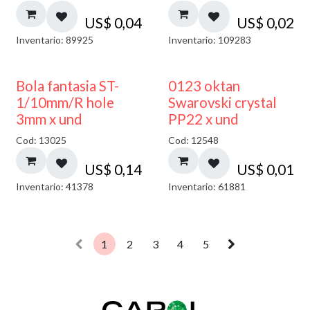
US$
0,04
US$
0,02
Inventario: 89925
Inventario: 109283
Bola fantasia ST-
0123 oktan
1/10mm/R hole
Swarovski crystal
3mm x und
PP22 x und
Cod: 13025
Cod: 12548
US$
0,14
US$
0,01
Inventario: 41378
Inventario: 61881
1
2
3
4
5