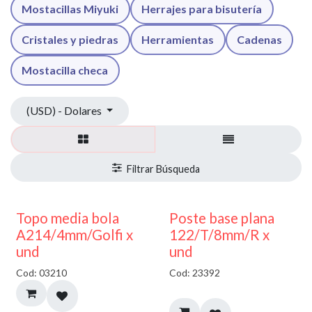
Mostacillas Miyuki
Herrajes para bisutería
Cristales y piedras
Herramientas
Cadenas
Mostacilla checa
(USD) - Dolares
40% DESCUENTO
Topo media bola
Poste base plana
A214/4mm/Golfi x
122/T/8mm/R x
und
und
Cod: 03210
Cod: 23392