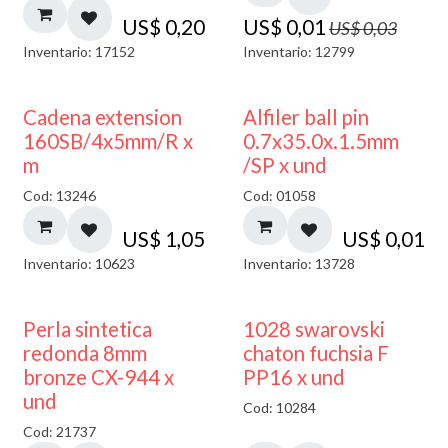
US$
0,20
US$
0,01
US$
0,03
Inventario: 17152
Inventario: 12799
Cadena extension
Alfiler ball pin
160SB/4x5mm/R x
0.7x35.0x.1.5mm
m
/SP x und
Cod: 13246
Cod: 01058
US$
1,05
US$
0,01
Inventario: 10623
Inventario: 13728
Perla sintetica
1028 swarovski
redonda 8mm
chaton fuchsia F
bronze CX-944 x
PP16 x und
und
Cod: 10284
Cod: 21737