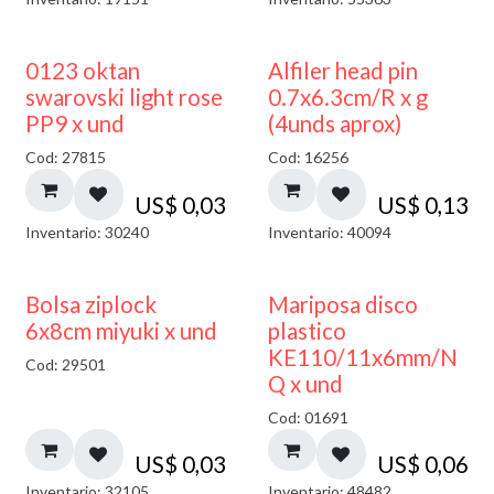
0123 oktan
Alfiler head pin
swarovski light rose
0.7x6.3cm/R x g
PP9 x und
(4unds aprox)
Cod: 27815
Cod: 16256
US$
0,03
US$
0,13
Inventario: 30240
Inventario: 40094
¡NUEVO!
Bolsa ziplock
Mariposa disco
6x8cm miyuki x und
plastico
KE110/11x6mm/N
Cod: 29501
Q x und
Cod: 01691
US$
0,03
US$
0,06
Inventario: 32105
Inventario: 48482