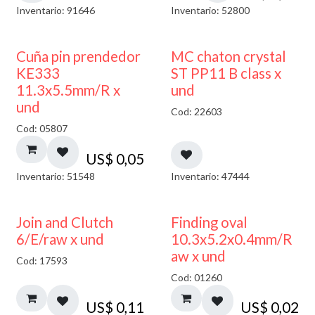
Inventario: 91646
Inventario: 52800
Cuña pin prendedor
MC chaton crystal
KE333
ST PP11 B class x
11.3x5.5mm/R x
und
und
Cod: 22603
Cod: 05807
US$
0,05
Inventario: 51548
Inventario: 47444
Join and Clutch
Finding oval
6/E/raw x und
10.3x5.2x0.4mm/R
aw x und
Cod: 17593
Cod: 01260
US$
0,11
US$
0,02