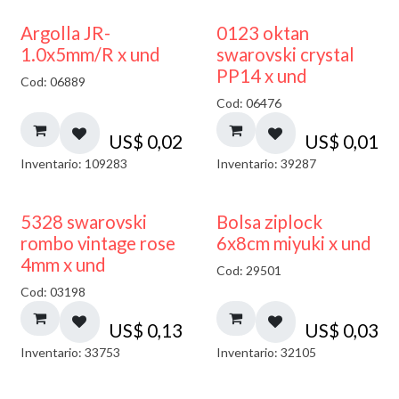
Argolla JR-
0123 oktan
1.0x5mm/R x und
swarovski crystal
PP14 x und
Cod: 06889
Cod: 06476
US$
0,02
US$
0,01
Inventario: 109283
Inventario: 39287
¡NUEVO!
5328 swarovski
Bolsa ziplock
rombo vintage rose
6x8cm miyuki x und
4mm x und
Cod: 29501
Cod: 03198
US$
0,13
US$
0,03
Inventario: 33753
Inventario: 32105