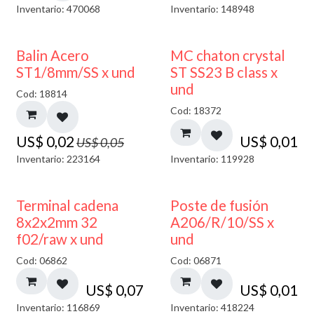
Inventario: 470068
Inventario: 148948
50% DESCUENTO
Balin Acero
MC chaton crystal
ST1/8mm/SS x und
ST SS23 B class x
und
Cod: 18814
Cod: 18372
US$
0,02
US$
0,01
US$
0,05
Inventario: 223164
Inventario: 119928
Terminal cadena
Poste de fusión
8x2x2mm 32
A206/R/10/SS x
f02/raw x und
und
Cod: 06862
Cod: 06871
US$
0,07
US$
0,01
Inventario: 116869
Inventario: 418224