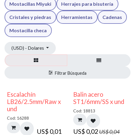
Mostacillas Miyuki
Herrajes para bisutería
Cristales y piedras
Herramientas
Cadenas
Mostacilla checa
(USD) - Dolares
50% DESCUENTO
Escalachín
Balin acero
LB26/2.5mm/Raw x
ST1/6mm/SS x und
und
Cod: 18813
Cod: 16288
US$
0,01
US$
0,02
US$
0,04