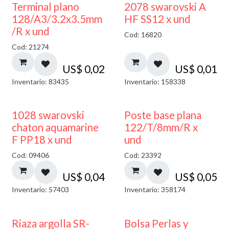
Terminal plano
2078 swarovski A
128/A3/3.2x3.5mm
HF SS12 x und
/R x und
Cod: 16820
Cod: 21274
US$
0,02
US$
0,01
Inventario: 83435
Inventario: 158338
1028 swarovski
Poste base plana
chaton aquamarine
122/T/8mm/R x
F PP18 x und
und
Cod: 09406
Cod: 23392
US$
0,04
US$
0,05
Inventario: 57403
Inventario: 358174
Riaza argolla SR-
Bolsa Perlas y