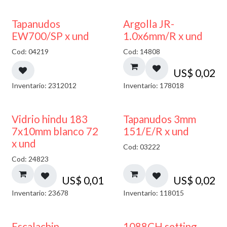
50% DESCUENTO
Tapanudos
Argolla JR-
EW700/SP x und
1.0x6mm/R x und
Cod: 04219
Cod: 14808
US$
0,02
Inventario: 2312012
Inventario: 178018
40% DESCUENTO
Vidrio hindu 183
Tapanudos 3mm
7x10mm blanco 72
151/E/R x und
x und
Cod: 03222
Cod: 24823
US$
0,01
US$
0,02
Inventario: 23678
Inventario: 118015
Escalachin
1088CH setting