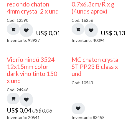
50% DESCUENTO
redondo chaton
0.7x6.3cm/R x g
4mm crystal 2 x und
(4unds aprox)
Cod: 12390
Cod: 16256
US$
0,01
US$
0,13
Inventario: 98927
Inventario: 40094
40% DESCUENTO
Vidrio hindú 3524
MC chaton crystal
12x15mm color
ST PP23 B class x
dark vino tinto 150
und
x und
Cod: 10543
Cod: 24946
US$
0,04
US$
0,06
Inventario: 20541
Inventario: 83458