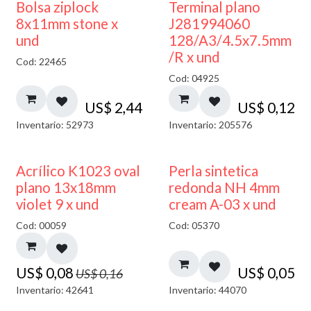
¡NUEVO!
Bolsa ziplock
Terminal plano
8x11mm stone x
J281994060
und
128/A3/4.5x7.5mm
/R x und
Cod: 22465
Cod: 04925
US$
2,44
US$
0,12
Inventario: 52973
Inventario: 205576
50% DESCUENTO
Acrílico K1023 oval
Perla sintetica
plano 13x18mm
redonda NH 4mm
violet 9 x und
cream A-03 x und
Cod: 00059
Cod: 05370
US$
0,08
US$
0,05
US$
0,16
Inventario: 42641
Inventario: 44070