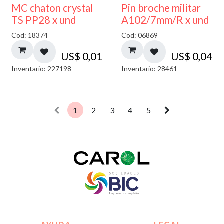
MC chaton crystal
Pin broche militar
TS PP28 x und
A102/7mm/R x und
Cod: 18374
Cod: 06869
US$
0,01
US$
0,04
Inventario: 227198
Inventario: 28461
1
2
3
4
5