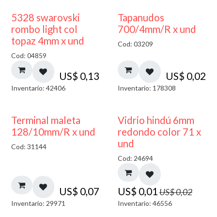
5328 swarovski
Tapanudos
rombo light col
700/4mm/R x und
topaz 4mm x und
Cod: 03209
Cod: 04859
US$
0,13
US$
0,02
Inventario: 42406
Inventario: 178308
40% DESCUENTO
Terminal maleta
Vidrio hindú 6mm
128/10mm/R x und
redondo color 71 x
und
Cod: 31144
Cod: 24694
US$
0,07
US$
0,01
US$
0,02
Inventario: 29971
Inventario: 46556