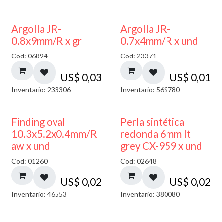
Argolla JR-
Argolla JR-
0.8x9mm/R x gr
0.7x4mm/R x und
Cod: 06894
Cod: 23371
US$
0,03
US$
0,01
Inventario: 233306
Inventario: 569780
Finding oval
Perla sintética
10.3x5.2x0.4mm/R
redonda 6mm lt
aw x und
grey CX-959 x und
Cod: 01260
Cod: 02648
US$
0,02
US$
0,02
Inventario: 46553
Inventario: 380080