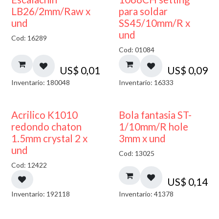
LB26/2mm/Raw x
para soldar
und
SS45/10mm/R x
und
Cod: 16289
Cod: 01084
US$
0,01
US$
0,09
Inventario: 180048
Inventario: 16333
50% DESCUENTO
Acrilico K1010
Bola fantasia ST-
redondo chaton
1/10mm/R hole
1.5mm crystal 2 x
3mm x und
und
Cod: 13025
Cod: 12422
US$
0,14
Inventario: 192118
Inventario: 41378