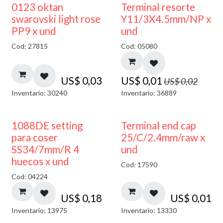
50% DESCUENTO
0123 oktan
Terminal resorte
swarovski light rose
Y11/3X4.5mm/NP x
PP9 x und
und
Cod: 27815
Cod: 05080
US$
0,03
US$
0,01
US$
0,02
Inventario: 30240
Inventario: 36889
1088DE setting
Terminal end cap
para coser
25/C/2.4mm/raw x
SS34/7mm/R 4
und
huecos x und
Cod: 17590
Cod: 04224
US$
0,18
US$
0,01
Inventario: 13975
Inventario: 13330