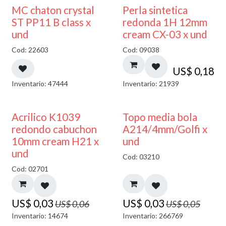
MC chaton crystal
Perla sintetica
ST PP11 B class x
redonda 1H 12mm
und
cream CX-03 x und
Cod: 22603
Cod: 09038
US$
0,18
Inventario: 47444
Inventario: 21939
50% DESCUENTO
40% DESCUENTO
Acrilico K1039
Topo media bola
redondo cabuchon
A214/4mm/Golfi x
10mm cream H21 x
und
und
Cod: 03210
Cod: 02701
US$
0,03
US$
0,03
US$
0,06
US$
0,05
Inventario: 14674
Inventario: 266769