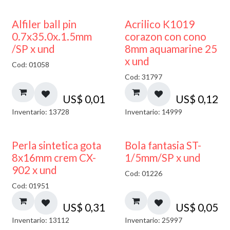
Alfiler ball pin
Acrilico K1019
0.7x35.0x.1.5mm
corazon con cono
/SP x und
8mm aquamarine 25
x und
Cod: 01058
Cod: 31797
US$
0,01
US$
0,12
Inventario: 13728
Inventario: 14999
Perla sintetica gota
Bola fantasia ST-
8x16mm crem CX-
1/5mm/SP x und
902 x und
Cod: 01226
Cod: 01951
US$
0,31
US$
0,05
Inventario: 13112
Inventario: 25997