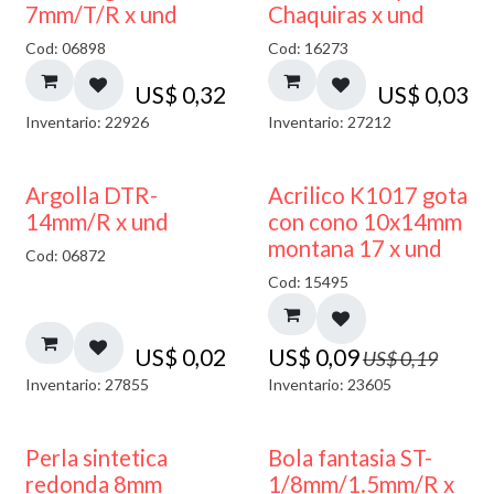
7mm/T/R x und
Chaquiras x und
Cod: 06898
Cod: 16273
US$
0,32
US$
0,03
Inventario: 22926
Inventario: 27212
50% DESCUENTO
Argolla DTR-
Acrilico K1017 gota
14mm/R x und
con cono 10x14mm
montana 17 x und
Cod: 06872
Cod: 15495
US$
0,02
US$
0,09
US$
0,19
Inventario: 27855
Inventario: 23605
Perla sintetica
Bola fantasia ST-
redonda 8mm
1/8mm/1.5mm/R x