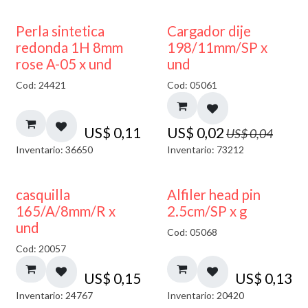
50% DESCUENTO
Perla sintetica
Cargador dije
redonda 1H 8mm
198/11mm/SP x
rose A-05 x und
und
Cod: 24421
Cod: 05061
US$
0,11
US$
0,02
US$
0,04
Inventario: 36650
Inventario: 73212
casquilla
Alfiler head pin
165/A/8mm/R x
2.5cm/SP x g
und
Cod: 05068
Cod: 20057
US$
0,15
US$
0,13
Inventario: 24767
Inventario: 20420