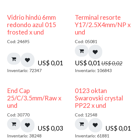
40% DESCUENTO
50% DESCUENTO
Vidrio hindú 6mm
Terminal resorte
redondo azul 015
Y17/2.5X4mm/NP x
frosted x und
und
Cod: 24695
Cod: 05081
US$
0,01
US$
0,01
US$
0,02
Inventario: 72347
Inventario: 106843
End Cap
0123 oktan
25/C/3.5mm/Raw x
Swarovski crystal
und
PP22 x und
Cod: 30770
Cod: 12548
US$
0,03
US$
0,01
Inventario: 38248
Inventario: 61881