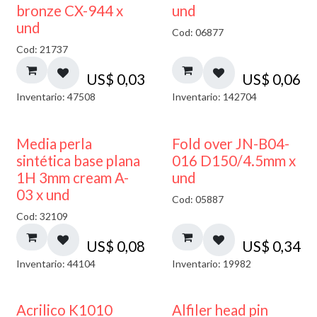
bronze CX-944 x
und
und
Cod: 06877
Cod: 21737
US$
0,03
US$
0,06
Inventario: 47508
Inventario: 142704
Media perla
Fold over JN-B04-
sintética base plana
016 D150/4.5mm x
1H 3mm cream A-
und
03 x und
Cod: 05887
Cod: 32109
US$
0,08
US$
0,34
Inventario: 44104
Inventario: 19982
Acrilico K1010
Alfiler head pin