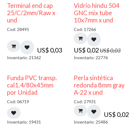
40% DESCUENTO
Terminal end cap
Vidrio hindu 504
25/C/2mm/Raw x
GNC mix tube
und
10x7mm x und
Cod: 28495
Cod: 17266
US$
0,03
US$
0,02
US$
0,03
Inventario: 21362
Inventario: 22776
Funda PVC transp.
Perla sintética
cal1.4/80x45mm
redonda 8mm gray
por Unidad
A-22 x und
Cod: 06719
Cod: 27931
US$
0,02
Inventario: 19431
Inventario: 25486