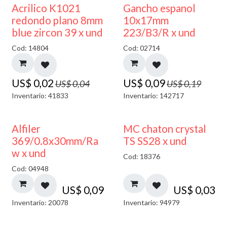
50% DESCUENTO
50% DESCUENTO
Acrilico K1021
Gancho espanol
redondo plano 8mm
10x17mm
blue zircon 39 x und
223/B3/R x und
Cod: 14804
Cod: 02714
US$
0,02
US$
0,09
US$
0,04
US$
0,19
Inventario: 41833
Inventario: 142717
Alfiler
MC chaton crystal
369/0.8x30mm/Ra
TS SS28 x und
w x und
Cod: 18376
Cod: 04948
US$
0,09
US$
0,03
Inventario: 20078
Inventario: 94979