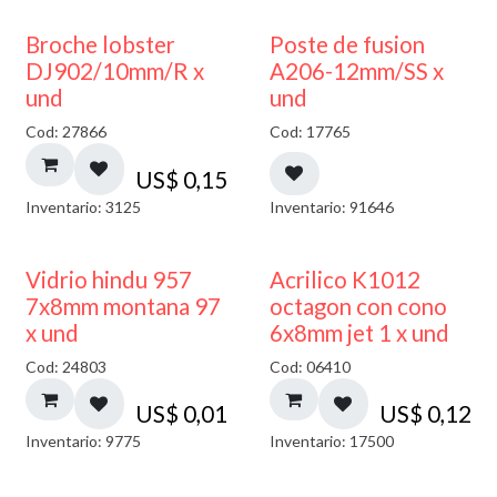
Broche lobster
Poste de fusion
DJ902/10mm/R x
A206-12mm/SS x
und
und
Cod: 27866
Cod: 17765
US$
0,15
Inventario: 3125
Inventario: 91646
40% DESCUENTO
Vidrio hindu 957
Acrilico K1012
7x8mm montana 97
octagon con cono
x und
6x8mm jet 1 x und
Cod: 24803
Cod: 06410
US$
0,01
US$
0,12
Inventario: 9775
Inventario: 17500