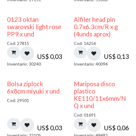
0123 oktan
Alfiler head pin
swarovski light rose
0.7x6.3cm/R x g
PP9 x und
(4unds aprox)
Cod: 27815
Cod: 16256
US$
0,03
US$
0,13
Inventario: 30240
Inventario: 40094
¡NUEVO!
Bolsa ziplock
Mariposa disco
6x8cm miyuki x und
plastico
KE110/11x6mm/N
Cod: 29501
Q x und
Cod: 01691
US$
0,03
US$
0,06
Inventario: 32105
Inventario: 48482