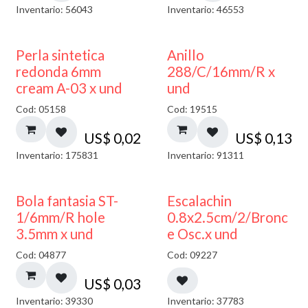
Inventario: 56043
Inventario: 46553
Perla sintetica
Anillo
redonda 6mm
288/C/16mm/R x
cream A-03 x und
und
Cod: 05158
Cod: 19515
US$
0,02
US$
0,13
Inventario: 175831
Inventario: 91311
Bola fantasia ST-
Escalachin
1/6mm/R hole
0.8x2.5cm/2/Bronc
3.5mm x und
e Osc.x und
Cod: 04877
Cod: 09227
US$
0,03
Inventario: 39330
Inventario: 37783