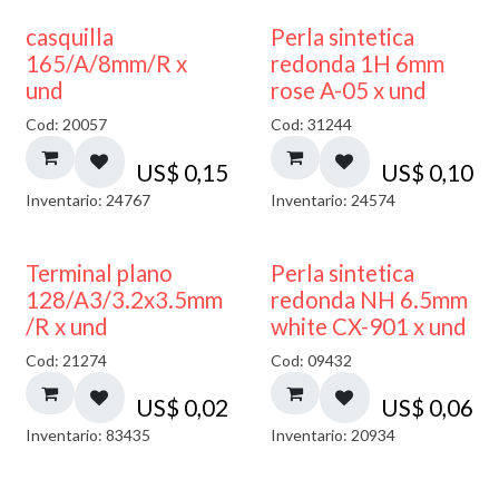
casquilla
Perla sintetica
165/A/8mm/R x
redonda 1H 6mm
und
rose A-05 x und
Cod: 20057
Cod: 31244
US$
0,15
US$
0,10
Inventario: 24767
Inventario: 24574
Terminal plano
Perla sintetica
128/A3/3.2x3.5mm
redonda NH 6.5mm
/R x und
white CX-901 x und
Cod: 21274
Cod: 09432
US$
0,02
US$
0,06
Inventario: 83435
Inventario: 20934