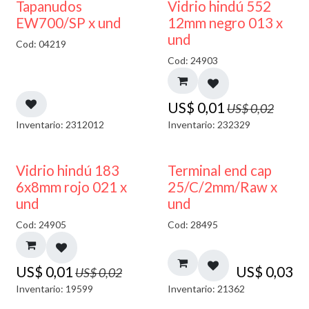
50% DESCUENTO
40% DESCUENTO
Tapanudos
Vidrio hindú 552
EW700/SP x und
12mm negro 013 x
und
Cod: 04219
Cod: 24903
US$
0,01
US$
0,02
Inventario: 2312012
Inventario: 232329
40% DESCUENTO
Vidrio hindú 183
Terminal end cap
6x8mm rojo 021 x
25/C/2mm/Raw x
und
und
Cod: 24905
Cod: 28495
US$
0,01
US$
0,03
US$
0,02
Inventario: 19599
Inventario: 21362