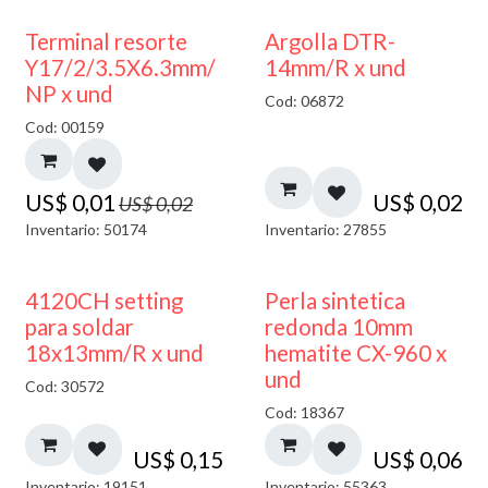
50% DESCUENTO
Terminal resorte
Argolla DTR-
Y17/2/3.5X6.3mm/
14mm/R x und
NP x und
Cod: 06872
Cod: 00159
US$
0,01
US$
0,02
US$
0,02
Inventario: 50174
Inventario: 27855
4120CH setting
Perla sintetica
para soldar
redonda 10mm
18x13mm/R x und
hematite CX-960 x
und
Cod: 30572
Cod: 18367
US$
0,15
US$
0,06
Inventario: 19151
Inventario: 55363