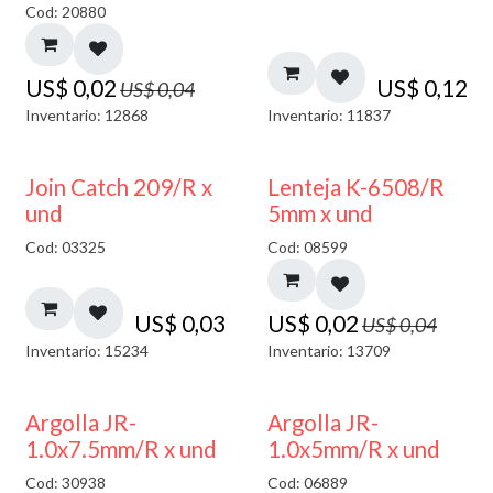
Cod: 20880
US$
0,02
US$
0,12
US$
0,04
Inventario: 12868
Inventario: 11837
50% DESCUENTO
Join Catch 209/R x
Lenteja K-6508/R
und
5mm x und
Cod: 03325
Cod: 08599
US$
0,03
US$
0,02
US$
0,04
Inventario: 15234
Inventario: 13709
Argolla JR-
Argolla JR-
1.0x7.5mm/R x und
1.0x5mm/R x und
Cod: 30938
Cod: 06889