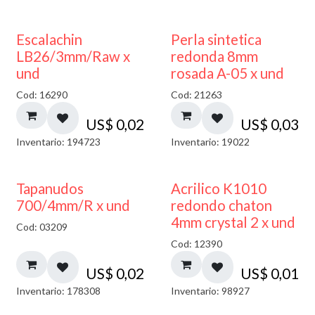
Escalachin
Perla sintetica
LB26/3mm/Raw x
redonda 8mm
und
rosada A-05 x und
Cod: 16290
Cod: 21263
US$
0,02
US$
0,03
Inventario: 194723
Inventario: 19022
50% DESCUENTO
Tapanudos
Acrilico K1010
700/4mm/R x und
redondo chaton
4mm crystal 2 x und
Cod: 03209
Cod: 12390
US$
0,02
US$
0,01
Inventario: 178308
Inventario: 98927