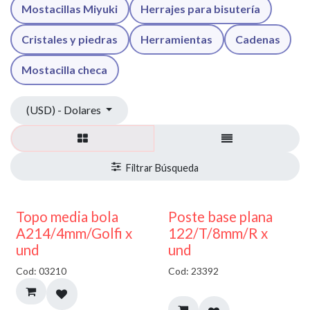
Mostacillas Miyuki
Herrajes para bisutería
Cristales y piedras
Herramientas
Cadenas
Mostacilla checa
(USD) - Dolares
40% DESCUENTO
Topo media bola
Poste base plana
A214/4mm/Golfi x
122/T/8mm/R x
und
und
Cod: 03210
Cod: 23392