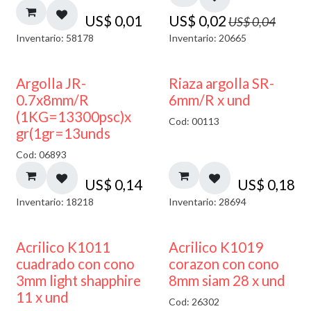
US$
0,01
US$
0,02
US$
0,04
Inventario: 58178
Inventario: 20665
Argolla JR-
Riaza argolla SR-
0.7x8mm/R
6mm/R x und
(1KG=13300psc)x
Cod: 00113
gr(1gr=13unds
Cod: 06893
US$
0,14
US$
0,18
Inventario: 18218
Inventario: 28694
50% DESCUENTO
Acrilico K1011
Acrilico K1019
cuadrado con cono
corazon con cono
3mm light shapphire
8mm siam 28 x und
11 x und
Cod: 26302