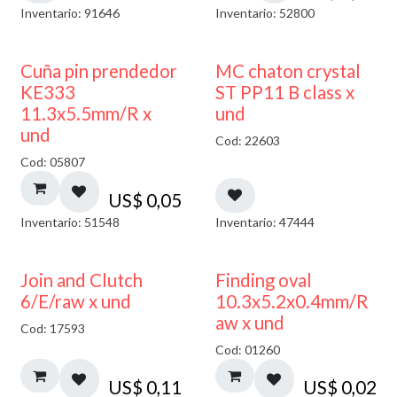
Inventario: 91646
Inventario: 52800
Cuña pin prendedor
MC chaton crystal
KE333
ST PP11 B class x
11.3x5.5mm/R x
und
und
Cod: 22603
Cod: 05807
US$
0,05
Inventario: 51548
Inventario: 47444
Join and Clutch
Finding oval
6/E/raw x und
10.3x5.2x0.4mm/R
aw x und
Cod: 17593
Cod: 01260
US$
0,11
US$
0,02