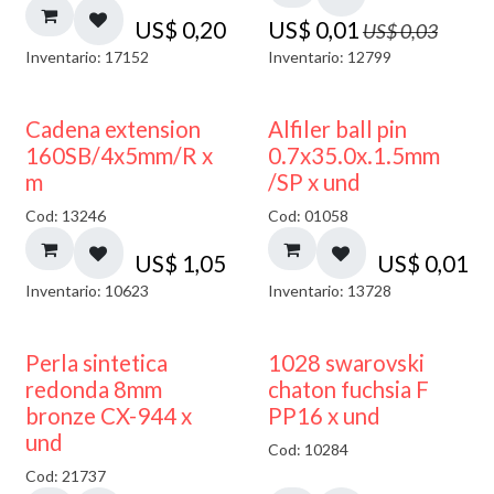
US$
0,20
US$
0,01
US$
0,03
Inventario: 17152
Inventario: 12799
Cadena extension
Alfiler ball pin
160SB/4x5mm/R x
0.7x35.0x.1.5mm
m
/SP x und
Cod: 13246
Cod: 01058
US$
1,05
US$
0,01
Inventario: 10623
Inventario: 13728
Perla sintetica
1028 swarovski
redonda 8mm
chaton fuchsia F
bronze CX-944 x
PP16 x und
und
Cod: 10284
Cod: 21737