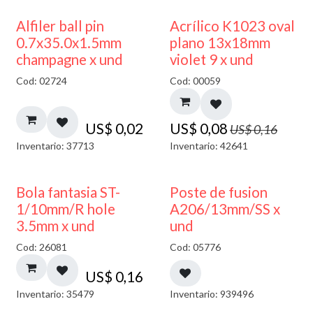
50% DESCUENTO
Alfiler ball pin
Acrílico K1023 oval
0.7x35.0x1.5mm
plano 13x18mm
champagne x und
violet 9 x und
Cod: 02724
Cod: 00059
US$
0,02
US$
0,08
US$
0,16
Inventario: 37713
Inventario: 42641
Bola fantasia ST-
Poste de fusion
1/10mm/R hole
A206/13mm/SS x
3.5mm x und
und
Cod: 26081
Cod: 05776
US$
0,16
Inventario: 35479
Inventario: 939496