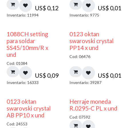
US$
0,12
US$
0,01
Inventario: 11994
Inventario: 9775
1088CH setting
0123 oktan
para soldar
swarovski crystal
SS45/10mm/R x
PP14 x und
und
Cod: 06476
Cod: 01084
US$
0,09
US$
0,01
Inventario: 16333
Inventario: 39287
50% DESCUENTO
0123 oktan
Herraje moneda
swarovski crystal
R.0295-C PL x und
AB PP10 x und
Cod: 07592
Cod: 24553