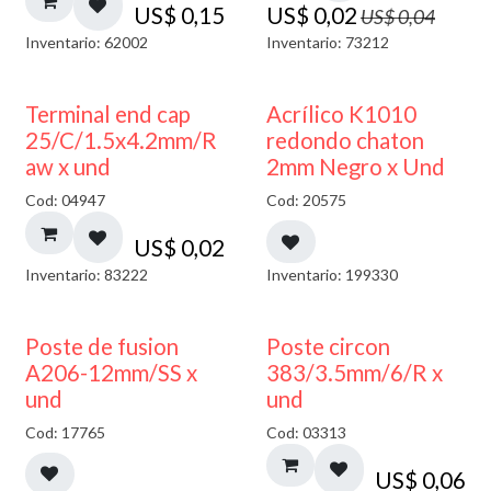
US$
0,15
US$
0,02
US$
0,04
Inventario: 62002
Inventario: 73212
50% DESCUENTO
Terminal end cap
Acrílico K1010
25/C/1.5x4.2mm/R
redondo chaton
aw x und
2mm Negro x Und
Cod: 04947
Cod: 20575
US$
0,02
Inventario: 83222
Inventario: 199330
Poste de fusion
Poste circon
A206-12mm/SS x
383/3.5mm/6/R x
und
und
Cod: 17765
Cod: 03313
US$
0,06