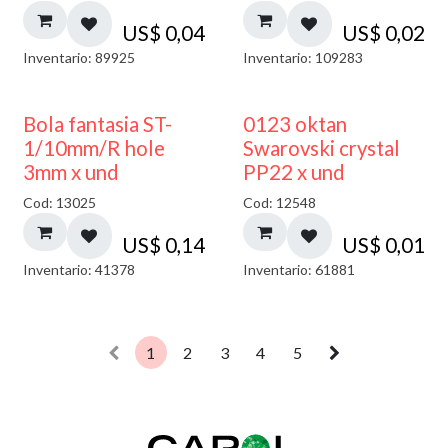
US$
0,04
US$
0,02
Inventario: 89925
Inventario: 109283
Bola fantasia ST-
0123 oktan
1/10mm/R hole
Swarovski crystal
3mm x und
PP22 x und
Cod: 13025
Cod: 12548
US$
0,14
US$
0,01
Inventario: 41378
Inventario: 61881
1
2
3
4
5