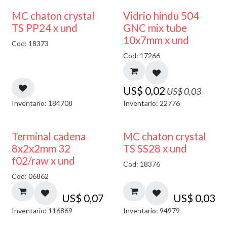
40% DESCUENTO
MC chaton crystal
Vidrio hindu 504
TS PP24 x und
GNC mix tube
10x7mm x und
Cod: 18373
Cod: 17266
US$
0,02
US$
0,03
Inventario: 184708
Inventario: 22776
Terminal cadena
MC chaton crystal
8x2x2mm 32
TS SS28 x und
f02/raw x und
Cod: 18376
Cod: 06862
US$
0,07
US$
0,03
Inventario: 116869
Inventario: 94979