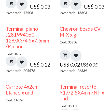
US$
0,03
US$
0,03
Inventario: 47508
Inventario: 18803
50% DESCUENTO
Terminal plano
Chevron beads CV
J281994060
MIX x g
128/A3/4.5x7.5mm
Cod: 05909
/R x und
Cod: 04925
US$
0,12
US$
0,02
US$
0,05
Inventario: 205576
Inventario: 26339
50% DESCUENTO
Carrete 4x2cm
Terminal resorte
blanco x und
Y17/2.5X4mm/NP x
und
Cod: 14867
Cod: 05081