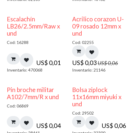
50% DESCUENTO
Escalachín
Acrilico corazon U-
LB26/2.5mm/Raw x
09 rosado 12mm x
und
und
Cod: 16288
Cod: 02255
US$
0,01
US$
0,03
US$
0,06
Inventario: 470068
Inventario: 21146
¡NUEVO!
Pin broche militar
Bolsa ziplock
A102/7mm/R x und
11x16mm miyuki x
und
Cod: 06869
Cod: 29502
US$
0,04
US$
0,06
Inventario: 28461
Inventario: 32300