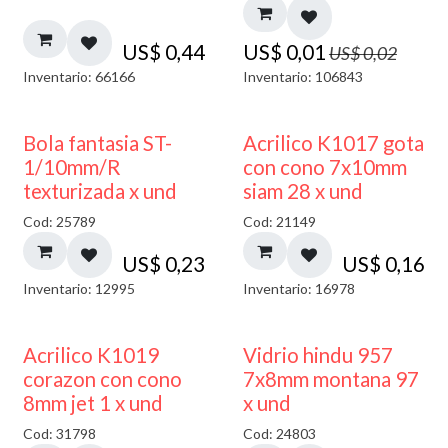
US$
0,44
US$
0,01
US$
0,02
Inventario: 66166
Inventario: 106843
Bola fantasia ST-
Acrilico K1017 gota
1/10mm/R
con cono 7x10mm
texturizada x und
siam 28 x und
Cod: 25789
Cod: 21149
US$
0,23
US$
0,16
Inventario: 12995
Inventario: 16978
40% DESCUENTO
Acrilico K1019
Vidrio hindu 957
corazon con cono
7x8mm montana 97
8mm jet 1 x und
x und
Cod: 31798
Cod: 24803