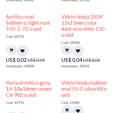
50% DESCUENTO
40% DESCUENTO
Acrilico oval
Vidrio hindú 3524
6x8mm U light rose
12x15mm color
TH I-1-72 x und
dark vino tinto 150
x und
Cod: 03725
Cod: 24946
US$
0,02
US$
0,04
US$
0,04
US$
0,06
Inventario: 18000
Inventario: 20541
50% DESCUENTO
Perla sintetico gota
Vidrio hindu 6x8mm
1H 10x14mm cream
oval 55-G oliva AB x
CX-902 x und
und
Cod: 19731
Cod: 15985