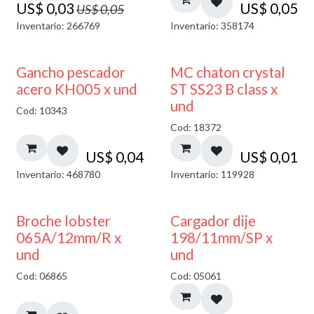
US$
0,03
US$
0,05
US$
0,05
Inventario: 266769
Inventario: 358174
Gancho pescador
MC chaton crystal
acero KH005 x und
ST SS23 B class x
und
Cod: 10343
Cod: 18372
US$
0,04
US$
0,01
Inventario: 468780
Inventario: 119928
50% DESCUENTO
Broche lobster
Cargador dije
065A/12mm/R x
198/11mm/SP x
und
und
Cod: 06865
Cod: 05061